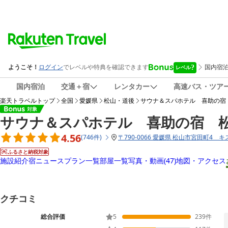
国内宿泊
交通＋宿
レンタカー
高速バス・ツア
楽天トラベルトップ
全国
愛媛県
松山・道後
サウナ＆スパホテル 喜助の宿
サウナ＆スパホテル 喜助の宿 
4.56
(
746
件
)
〒
790-0066 愛媛県 松山市宮田町4 
ふるさと納税対象
施設紹介
宿ニュース
プラン一覧
部屋一覧
写真・動画
(47)
地図・アクセス
クチコミ
総合評価
5
239
件