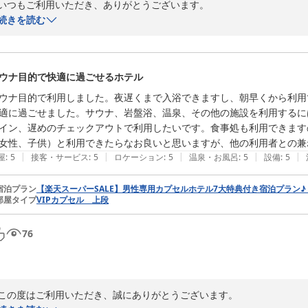
いつもご利用いただき、ありがとうございます。

6回目のご来館とのこと、スタッフ一同大変嬉しく思っております。

続きを読む
温浴や岩盤浴を存分にご活用いただき、ご滞在を満喫していただけたご様
また、アメニティについてもお言葉をいただきありがとうございます。

料金につきましては、ご期待に添えない部分もあり心苦しく思っており
ウナ目的で快適に過ごせるホテル
ります。

またのお越しをお待ちしております。
ウナ目的で利用しました。夜遅くまで入浴できますし、朝早くから利用
適に過ごせました。サウナ、岩盤浴、温泉、その他の施設を利用するに
サウナ＆スパホテル 喜助の宿 松山駅前店
イン、遅めのチェックアウトで利用したいです。食事処も利用できます
2026-06-04
女性、子供）と利用できたらなお良いと思いますが、他の利用者との兼
|
|
|
|
|
屋
:
5
接客・サービス
:
5
ロケーション
:
5
温泉・お風呂
:
5
設備
:
5
宿泊プラン
【楽天スーパーSALE】男性専用カプセルホテル7大特典付き宿泊プラン
部屋タイプ
VIPカプセル 上段
76
この度はご利用いただき、誠にありがとうございます。
