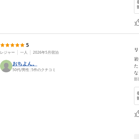
5
リ
レジャー
一人
2026年5月
宿泊
岩
おちよん。
た
50代
/
男性
|
5
件のクチコミ
な
部