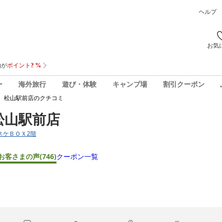
ヘルプ
お気
ー
海外旅行
遊び・体験
キャンプ場
割引クーポン
 松山駅前店
のクチコミ
松山駅前店
キスケＢＯＸ2階
お客さまの声
(746)
クーポン一覧