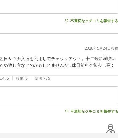
不適切なクチコミを報告する
2026年5月24日
投稿
翌日サウナ入浴を利用してチェックアウト。十二分に満喫い
ため致し方ないのかもしれませんが…休日前料金後少し高く
|
|
風呂
:
5
設備
:
5
清潔さ
:
5
不適切なクチコミを報告する