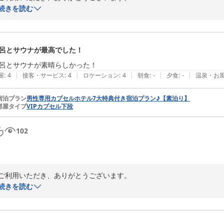
気兼ねなくお過ごしいただけたとのこと、大変嬉しく思います。

続きを読む
これからも快適にご利用いただける環境づくりに努めてまいります。

またのお越しをお待ちしております。
サウナ＆スパホテル 喜助の宿 松山駅前店
呂とサウナが最高でした！
2026-06-04
呂とサウナが素晴らしかった！
|
|
|
|
|
屋
:
4
接客・サービス
:
4
ロケーション
:
4
朝食
:
-
夕食
:
-
温泉・お
宿泊プラン
男性専用カプセルホテル7大特典付き宿泊プラン♪【素泊り】
部屋タイプ
VIPカプセル下段
102
ご利用いただき、ありがとうございます。

温泉やサウナをお楽しみいただけたようで嬉しいです。

続きを読む
またぜひリフレッシュしにお越しください。
サウナ＆スパホテル 喜助の宿 松山駅前店