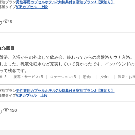
宿泊プラン
男性専用カプセルホテル7大特典付き宿泊プラン♪【素泊り】
部屋タイプ
VIPカプセル 上段
8
ピ6回目
盤浴、入浴からの外出して飲み会、終わってからの岩盤浴サウナ入浴。
しました。乳液化粧水など充実していて良かったです。インバウンドの
って残念です。
|
|
|
|
|
屋
:
5
接客・サービス
:
5
ロケーション
:
5
朝食
:
-
夕食
:
-
温泉・お
宿泊プラン
男性専用カプセルホテル7大特典付き宿泊プラン♪【素泊り】
部屋タイプ
VIPカプセル 上段
150