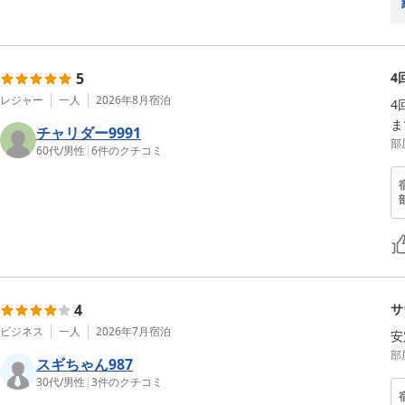
5
4
レジャー
一人
2026年8月
宿泊
4
ま
チャリダー9991
部
60代
/
男性
|
6
件のクチコミ
4
サ
ビジネス
一人
2026年7月
宿泊
安
部
スギちゃん987
30代
/
男性
|
3
件のクチコミ