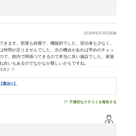
子に安心いたしました。

ますが、今後もご満足いただける施設づくりに努めてまい
2026年6月26日
投稿
できます。部屋も綺麗で、機能的でした。宿泊者も少なく、
は時間が足りませんでした。次の機会があれば早めのチェッ
ので、館内で関係つできるので本当に良い施設でした。家族
ね合いもあるのでなかなか難しいかもですね。
清潔さ
:
5
♪【素泊り】
不適切なクチコミを報告する