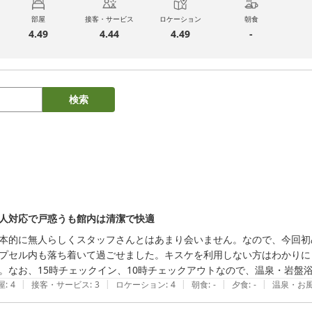
部屋
接客・サービス
ロケーション
朝食
4.49
4.44
4.49
-
検索
人対応で戸惑うも館内は清潔で快適
本的に無人らしくスタッフさんとはあまり会いません。なので、今回初
プセル内も落ち着いて過ごせました。キスケを利用しない方はわかりに
。なお、15時チェックイン、10時チェックアウトなので、温泉・岩盤
|
|
|
|
|
屋
:
4
接客・サービス
:
3
ロケーション
:
4
朝食
:
-
夕食
:
-
温泉・お