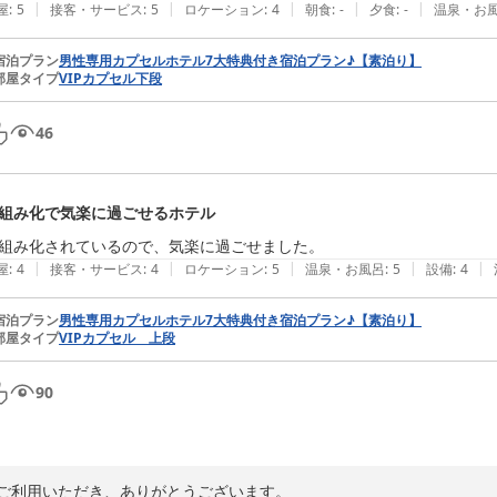
|
|
|
|
|
屋
:
5
接客・サービス
:
5
ロケーション
:
4
朝食
:
-
夕食
:
-
温泉・お
宿泊プラン
男性専用カプセルホテル7大特典付き宿泊プラン♪【素泊り】
部屋タイプ
VIPカプセル下段
46
組み化で気楽に過ごせるホテル
組み化されているので、気楽に過ごせました。
|
|
|
|
|
屋
:
4
接客・サービス
:
4
ロケーション
:
5
温泉・お風呂
:
5
設備
:
4
宿泊プラン
男性専用カプセルホテル7大特典付き宿泊プラン♪【素泊り】
部屋タイプ
VIPカプセル 上段
90
ご利用いただき、ありがとうございます。
