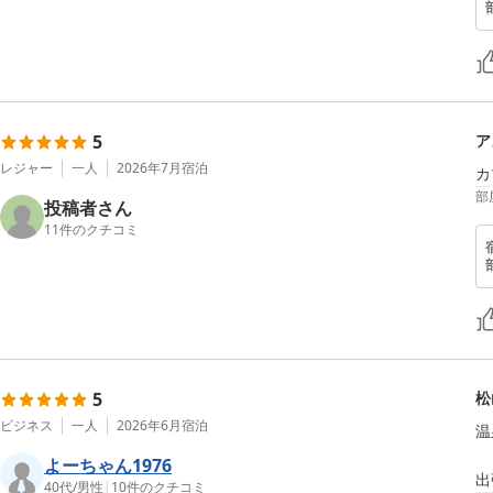
5
ア
レジャー
一人
2026年7月
宿泊
カ
部
投稿者さん
11
件のクチコミ
5
松
ビジネス
一人
2026年6月
宿泊
温
よーちゃん1976
出
40代
/
男性
|
10
件のクチコミ