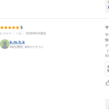
5
サ
レジャー
一人
2026年6月
宿泊
サ
快
k.m.h.k
ク
40代
/
男性
|
4
件のクチコミ
（
部