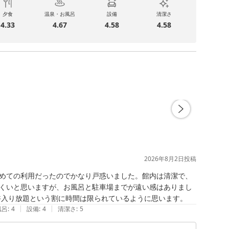
夕食
温泉・お風呂
設備
清潔さ
4.33
4.67
4.58
4.58
2026年8月2日
投稿
めての利用だったのでかなり戸惑いました。館内は清潔で、
くいと思いますが、お風呂と駐車場までが遠い感はありまし
浴入り放題という割に時間は限られているように思います。
|
|
風呂
:
4
設備
:
4
清潔さ
:
5