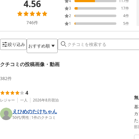
4.56
4
117
件
3
17
件
2
4
件
746
件
1
5
件
絞り込み
おすすめ順
クチコミの投稿画像・動画
382
件
4
無
レジャー
一人
2026年8月
宿泊
基
えひめのたけちゃん
カ
50代
/
男性
|
1
件のクチコミ
た
部