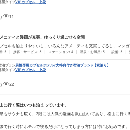
部屋タイプ
VIPカプセル 上段
11
メニティと漫画が充実、ゆっくり過ごせる空間
プセルも泊まりやすいし、いろんなアメニティも充実してるし、マンガ
|
|
|
|
|
屋
:
5
接客・サービス
:
5
ロケーション
:
4
温泉・お風呂
:
5
設備
:
5
宿泊プラン
男性専用カプセルホテル7大特典付き宿泊プラン♪【素泊り】
部屋タイプ
VIPカプセル 上段
22
山に行く際はいつも泊まっています。
泉もサウナも広く、2階には人気の漫画を沢山おいてあり、松山に行く際
張で行く時にホテルで寝るだけになってしまう方には特にお勧めです。