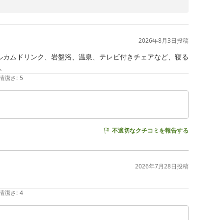
けたとのこと大変嬉しく思います。

内でお過ごしください。

てまいります。

2026年8月3日
投稿
ルカムドリンク、岩盤浴、温泉、テレビ付きチェアなど、寝る
。
清潔さ
:
5
不適切なクチコミを報告する
2026年7月28日
投稿
清潔さ
:
4