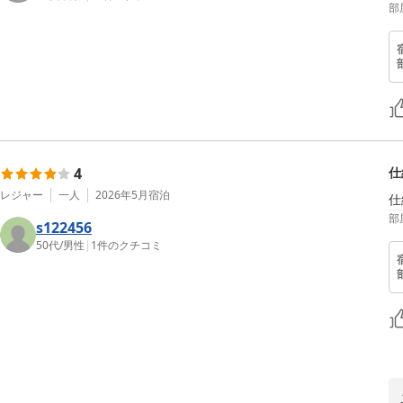
部
4
仕
レジャー
一人
2026年5月
宿泊
仕
部
s122456
50代
/
男性
|
1
件のクチコミ