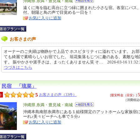
エ
沖縄県 糸満・豊見城・南城
リ
遠くに海を臨む高台に立つ緑に囲まれた小さな宿。各室にバス
特
付。朝陽と鳥の声で目覚める一日を！
ア
徴
お気に入りに追加
お客さまの声
オーナーのご夫婦は物静かで上品で ホスピタリティに溢れています。 お
ても綺麗で素晴らしいお宿でした。 垣花集落もじつに趣のある、素敵な地
す。 賑やかさや派手さは、まったくありません笑 そ… 2026-03-16 11:32:
つづきはこちら
民宿 「琉菜」
5
5
合
お客さまの声（33件）
[最安料金（目安）]
（消費税込6
エ
沖縄県 糸満・豊見城・南城
リ
沖縄本島南部糸満市にある１組様限定のアットホームな家族宿
特
ーれ♪美々ビーチへも車で５分♪
ア
徴
お気に入りに追加