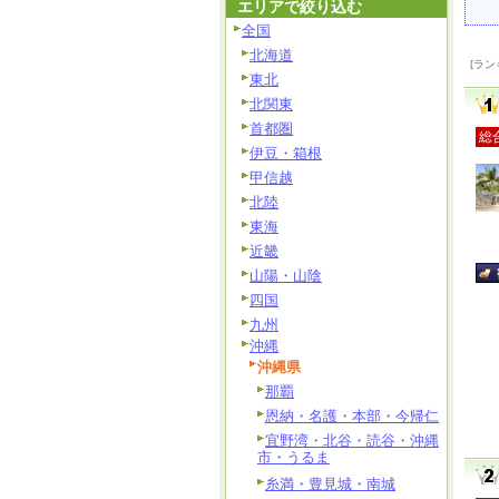
エリアで絞り込む
全国
北海道
[ラン
東北
北関東
首都圏
総
伊豆・箱根
甲信越
北陸
東海
近畿
山陽・山陰
四国
九州
沖縄
沖縄県
那覇
恩納・名護・本部・今帰仁
宜野湾・北谷・読谷・沖縄
市・うるま
糸満・豊見城・南城