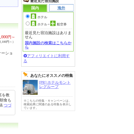
最近見た宿泊施設
国内
海外
ホテル
ホテル
+
航空券
最近見た宿泊施設はありま
,000
円～
せん
,100円～）
国内施設の検索はこちらか
ら
ケーショ
アフィリエイトに利用す
る
あなたにオススメの特集
[PR] ホテルモント
レグループ
店を教
 朝食も
※こちらの特集・キャンペーンは、
検索結果に関連のある特集を表示し
投稿
つづ
ています。