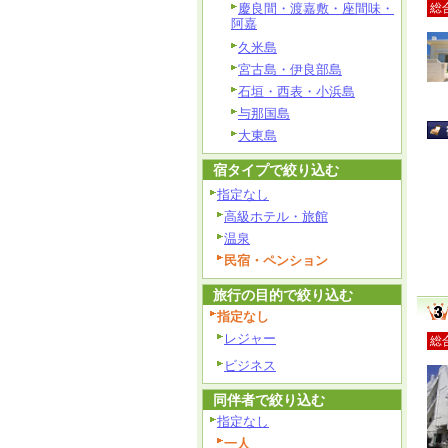
慶良間・渡嘉敷・座間味・
総
阿嘉
久米島
宮古島・伊良部島
石垣・西表・小浜島
与那国島
大東島
宿タイプで絞り込む
指定なし
高級ホテル・旅館
温泉
民宿・ペンション
旅行の目的で絞り込む
指定なし
レジャー
総
ビジネス
同伴者で絞り込む
指定なし
一人