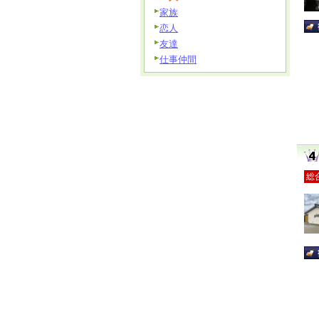
家族
恋人
友達
仕事仲間
総