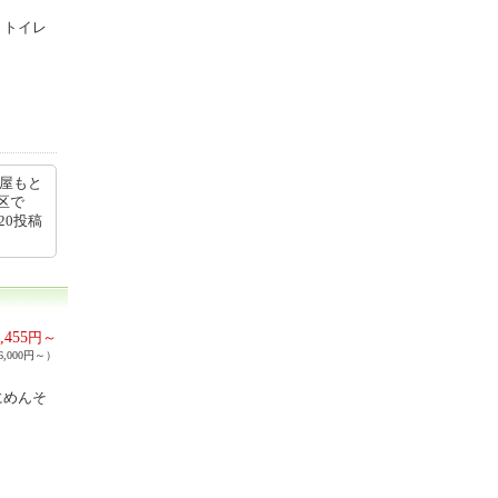
、トイレ
部屋もと
区で
20投稿
,455
円～
,000円～）
にめんそ