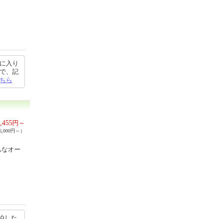
気に入り
前で、記
ちら
,455
円～
,000円～）
ムなオー
泊した