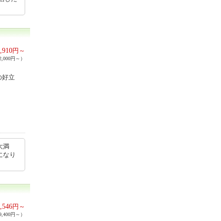
,910
円～
,000円～）
の好立
大満
になり
,546
円～
,400円～）