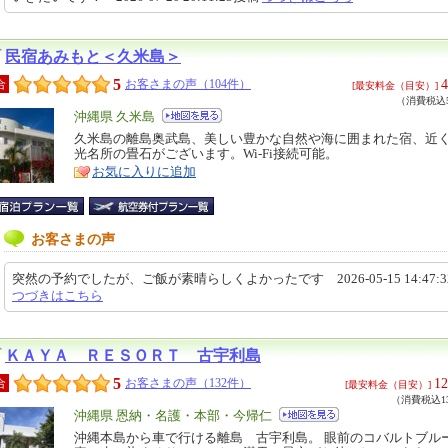
民宿あみもと＜久米島＞
5
4
合
お客さまの声（104件）
[最安料金（目安）]
（消費税込5
エ
沖縄県 久米島
リ
久米島の離島奥武島、美しい豊かな自然や海に囲まれた宿、近
特
光名所の畳石がございます。Wi-Fi接続可能。
ア
徴
お気に入りに追加
お客さまの声
突然の予約でしたが、ご飯が素晴らしくよかったです 2026-05-15 14:47:
つづきはこちら
ＫＡＹＡ ＲＥＳＯＲＴ 古宇利島
5
12
合
お客さまの声（132件）
[最安料金（目安）]
（消費税込13
エ
沖縄県 恩納・名護・本部・今帰仁
リ
沖縄本島から車で行ける離島 古宇利島。 眼前のコバルトブル
特