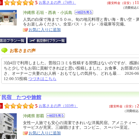
5
11
合
お客さまの声（74件）
[最安料金（目安）]
（消費税込13
エ
沖縄県 石垣・西表・小浜島
リ
人気の白保で海まで５０ｍ。旬の地元料理と青い海・青い空・
特
をお楽しみください。全室バス・トイレ・冷蔵庫等完備。
ア
徴
お気に入りに追加
お客さまの声
3泊4日で利用しました。普段口コミを投稿する習慣はないのですが、感謝
ちと少しでもお宿に貢献できればと思い投稿しました。お食事、お部屋の
さ、オーナーご夫妻のお人柄・おもてなしの気持ち、どれも最… 2026-06-
12:00:55投稿
つづきはこちら
民宿 たつや旅館
5
2
合
お客さまの声（103件）
[最安料金（目安）]
（消費税込2
エ
沖縄県 那覇
リ
女性一人旅でも安心の清潔できれいな洋風民宿。アメニティー
特
サービスが充実。三線聴けます。コンビニ、スーパー至近。
ア
徴
お気に入りに追加