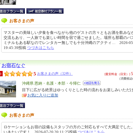
お客さまの声
マスターの美味しい夕食を食べながら他のゲストの方々ともお酒を飲みな
交流もあり、一人旅でも楽しい時間を宿で過ごせました。場所も那覇のバ
ミナルもある駅なのでレンタカー無しでも十分沖縄のアクティ… 2026-05-
19:45:39投稿
つづきはこちら
お宿石なぐ
5
5
合
お客さまの声（32件）
[最安料金（目安）]
（消費税込6
エ
沖縄県 恩納・名護・本部・今帰仁
リ
目下に広がる絶景はゆっくりとした時の流れをお楽しみいただ
特
お気に入りに追加
ア
徴
お客さまの声
ロケーションもお宿の設備もスタッフの方のご対応もすべて大満足でした
いきたいです！ 2026-07-20 20:11:25投稿
つづきはこちら