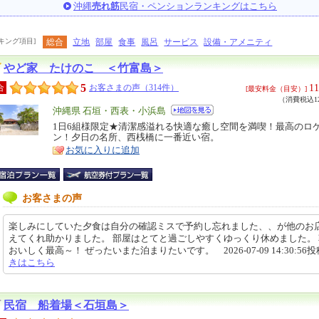
沖縄
売れ筋
民宿・ペンションランキングはこちら
キング項目]
総合
立地
部屋
食事
風呂
サービス
設備・アメニティ
やど家 たけのこ ＜竹富島＞
5
11
合
お客さまの声（314件）
[最安料金（目安）]
（消費税込12
エ
沖縄県 石垣・西表・小浜島
リ
1日6組様限定★清潔感溢れる快適な癒し空間を満喫！最高のロ
特
ン！夕日の名所、西桟橋に一番近い宿。
ア
徴
お気に入りに追加
お客さまの声
楽しみにしていた夕食は自分の確認ミスで予約し忘れました、、が他のお
えてくれ助かりました。 部屋はとてと過ごしやすくゆっくり休めました。
おいしく最高～！ ぜったいまた泊まりたいです。 2026-07-09 14:30:56
きはこちら
民宿 船着場＜石垣島＞