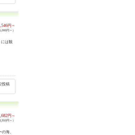
,546
円～
,000円～）
くには観
32投稿
,682
円～
,950円～）
ーの海、