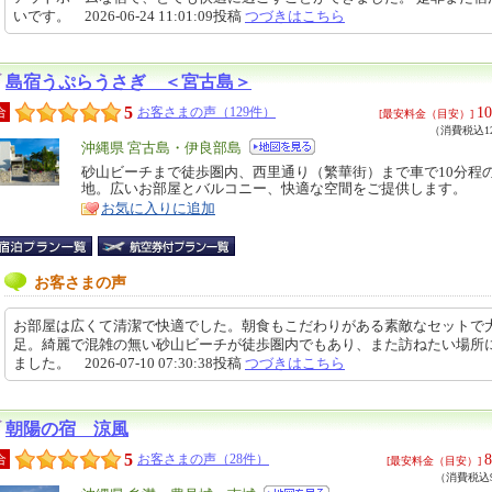
いです。 2026-06-24 11:01:09投稿
つづきはこちら
島宿うぷらうさぎ ＜宮古島＞
5
10
合
お客さまの声（129件）
[最安料金（目安）]
（消費税込12
エ
沖縄県 宮古島・伊良部島
リ
砂山ビーチまで徒歩圏内、西里通り（繁華街）まで車で10分程
特
地。広いお部屋とバルコニー、快適な空間をご提供します。
ア
徴
お気に入りに追加
お客さまの声
お部屋は広くて清潔で快適でした。朝食もこだわりがある素敵なセットで
足。綺麗で混雑の無い砂山ビーチが徒歩圏内でもあり、また訪ねたい場所
ました。 2026-07-10 07:30:38投稿
つづきはこちら
朝陽の宿 涼風
5
8
合
お客さまの声（28件）
[最安料金（目安）]
（消費税込9