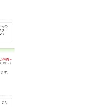
がらの
スター
19
,546
円～
,100円～）
けます。
。また