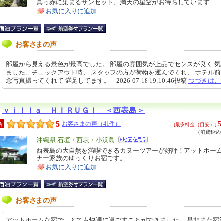
真っ赤に染まるサンセット、満天の星空がお待ちしています
ア
徴
お気に入りに追加
お客さまの声
部屋から見える景色が最高でした。 部屋の雰囲気が上品でセンスが良く 
ました。チェックアウト時、 スタッフの方が荷物を運んでくれ、 ホテル
念写真撮ってくれて 満足してます。 2026-07-18 19:10:46投稿
つづきはこ
ｖｉｌｌａ ＨＩＲＵＧＩ ＜西表島＞
5
5
合
お客さまの声（41件）
[最安料金（目安）]
（消費税込6
エ
沖縄県 石垣・西表・小浜島
リ
西表島の大自然を満喫できるカヌーツアーが好評！アットホー
特
ナー家族のゆっくりお宿です。
ア
徴
お気に入りに追加
お客さまの声
アットホームな宿で、とても快適に過ごすことができました。 是非また宿