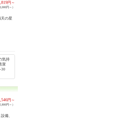
,819
円～
,000円～）
満天の星
の気持
清潔
30
,546
円～
,800円～）
、設備、