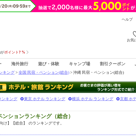
ヘルプ
お気
ー
海外旅行
遊び・体験
キャンプ場
割引クーポン
ンキング
>
全国 民宿・ペンション(総合)
> 沖縄 民宿・ペンション(総合)
 ランキング
東京 ホテル ランキング
横浜 ホテル ランキング
京都 ホ
・ペンションランキング（総合）
向け】【総合】
のランキングです。