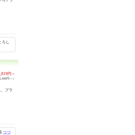
よろし
,819
円～
,400円～）
れ、プラ
稿
つづ