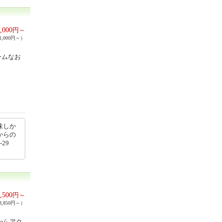
,000
円～
,000円～）
ームなお
味しか
からの
29
,500
円～
,850円～）
からアク