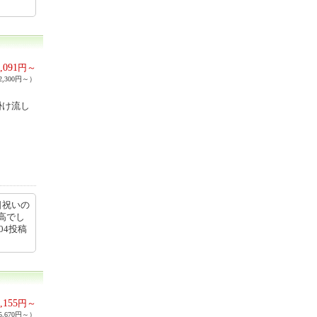
,091
円～
,300円～）
掛け流し
日祝いの
高でし
04投稿
,155
円～
,670円～）