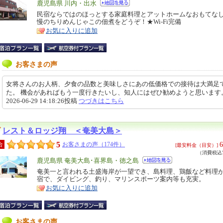
エ
鹿児島県 川内・出水
リ
民宿ならではのほっとする家庭料理とアットホームなおもてなし
特
慢のちりめんじゃこの佃煮をどうぞ！★Wi-Fi完備
ア
徴
お気に入りに追加
お客さまの声
女将さんのお人柄、夕食の品数と美味しさにあの低価格での接待は大満足
た。 機会があればもう一度行きたいし、知人にはぜひ勧めようと思いま
2026-06-29 14:18:26投稿
つづきはこちら
レスト＆ロッジ翔 ＜奄美大島＞
5
6
合
お客さまの声（174件）
[最安料金（目安）]
（消費税込7
エ
鹿児島県 奄美大島･喜界島・徳之島
リ
奄美一と言われる土盛海岸が一望でき、島料理、鶏飯など料理
特
宿で、ダイビング、釣り、マリンスポーツ案内等も充実。
ア
徴
お気に入りに追加
お客さまの声