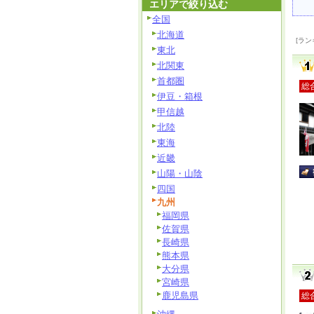
エリアで絞り込む
全国
北海道
[ラン
東北
北関東
首都圏
総
伊豆・箱根
甲信越
北陸
東海
近畿
山陽・山陰
四国
九州
福岡県
佐賀県
長崎県
熊本県
大分県
宮崎県
鹿児島県
総