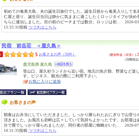
初めての奄美大島、夫の誕生日旅行でした。誕生日前から奄美入りして名
仁屋と巡り、誕生日当日は静かに気ままに過ごしたくロッジタイプが決め
ちらに連泊しました。目の前のビーチまでは数分。ロッジは初… 2026-03-
15:55:31投稿
つづきはこちら
民宿 前岳荘 ＜屋久島＞
5
2
合
お客さまの声（50件）
[最安料金（目安）]
（消費税込2
エ
鹿児島県 屋久島
リ
登山口、屋久杉ランドから近い宿。地元の魚介類、野菜など楽
特
す。ビジネス、観光の際にご利用下さい。
ア
徴
お気に入りに追加
お客さまの声
朝食はお弁当にしていただきました。しっかり握られたおにぎりで山登り
頂きました。お風呂も岩畔は広々していて気持ちよかったです。お部屋は
分で畳でしっかり寝られましたが、同行者の部屋に蜘蛛がいた… 2026-07-
10:31:35投稿
つづきはこちら