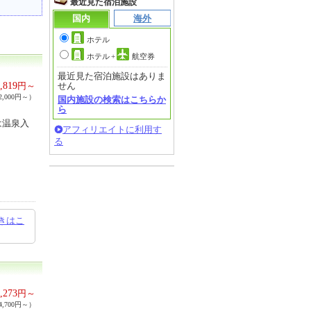
最近見た宿泊施設
国内
海外
ホテル
ホテル
+
航空券
最近見た宿泊施設はありま
,819
円～
せん
,000円～）
国内施設の検索はこちらか
ら
は温泉入
アフィリエイトに利用す
る
きはこ
,273
円～
,700円～）