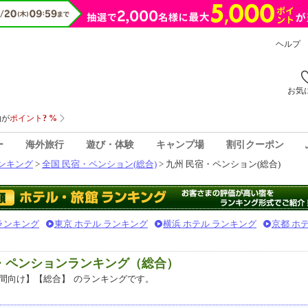
ヘルプ
お気
ー
海外旅行
遊び・体験
キャンプ場
割引クーポン
ンキング
>
全国 民宿・ペンション(総合)
> 九州 民宿・ペンション(総合)
 ランキング
東京 ホテル ランキング
横浜 ホテル ランキング
京都 ホ
宿・ペンションランキング（総合）
間向け】【総合】
のランキングです。