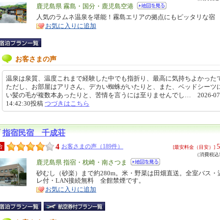
エ
鹿児島県 霧島・国分・鹿児島空港
リ
人気のラムネ温泉を堪能！霧島エリアの拠点にもピッタリな宿
特
お気に入りに追加
ア
徴
お客さまの声
温泉は泉質、温度これまで経験した中でも指折り、最高に気持ちよかった
ただし、お部屋はアリさん、デカい蜘蛛がいたりと、また、ベッドシーツ
い髪の毛が複数本あったりと、苦情を言うには至りませんでし… 2026-07-
14:42:30投稿
つづきはこちら
指宿民宿 千成荘
4
5
合
お客さまの声（189件）
[最安料金（目安）]
（消費税込5
エ
鹿児島県 指宿・枕崎・南さつま
リ
砂むし（砂楽）まで約280m。米・野菜は田畑直送。全室バス・
特
レ付・LAN接続無料 全館禁煙です。
ア
徴
お気に入りに追加