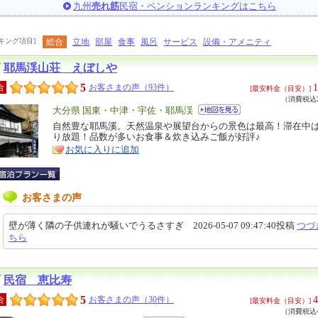
九州
売れ筋
民宿・ペンションランキングはこちら
キング項目]
総合
立地
部屋
食事
風呂
サービス
設備・アメニティ
耶馬渓山荘 えぼしや
5
1
合
お客さまの声（93件）
[最安料金（目安）]
（消費税込2
エ
大分県 国東・中津・宇佐・耶馬渓
リ
自然豊な耶馬溪。天然温泉や展望台からの景色は最高！滞在中
特
り放題！品数が多いお食事＆炊き込みご飯が好評♪
ア
徴
お気に入りに追加
お客さまの声
壁が薄く隣の子供連れが騒いでうるさすぎ 2026-05-07 09:47:40投稿
つづ
ちら
民宿 恵比寿
5
4
合
お客さまの声（30件）
[最安料金（目安）]
（消費税込4