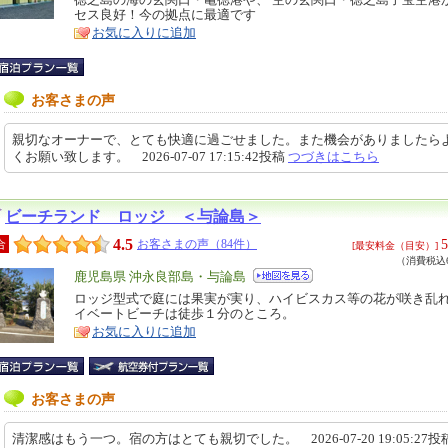
特
セス良好！今の拠点に最適です
ア
徴
お気に入りに追加
お客さまの声
親切なオーナーで、とても快適に過ごせました。また機会がありましたら
くお願い致します。 2026-07-07 17:15:42投稿
つづきはこちら
ビーチランド ロッジ ＜与論島＞
4.5
5
合
お客さまの声（84件）
[最安料金（目安）]
（消費税込6
エ
鹿児島県 沖永良部島・与論島
リ
ロッジ型式で庭には果実が実り、ハイビスカス等の花が咲き乱
特
イベートビーチは徒歩１分のところ。
ア
徴
お気に入りに追加
お客さまの声
清潔感はもう一つ。宿の方はとても親切でした。 2026-07-20 19:05:27投