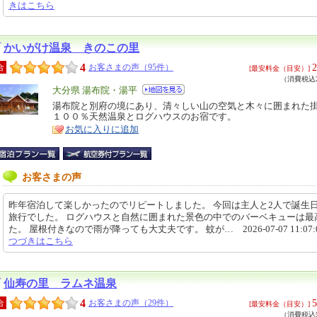
きはこちら
かいがけ温泉 きのこの里
4
2
合
お客さまの声（95件）
[最安料金（目安）]
（消費税込2
エ
大分県 湯布院・湯平
リ
湯布院と別府の境にあり、清々しい山の空気と木々に囲まれた
特
１００％天然温泉とログハウスのお宿です。
ア
徴
お気に入りに追加
お客さまの声
昨年宿泊して楽しかったのでリピートしました。 今回は主人と2人で誕生
旅行でした。 ログハウスと自然に囲まれた景色の中でのバーベキューは最
た。 屋根付きなので雨が降っても大丈夫です。 蚊が… 2026-07-07 11:07:
つづきはこちら
仙寿の里 ラムネ温泉
4
5
合
お客さまの声（29件）
[最安料金（目安）]
（消費税込5