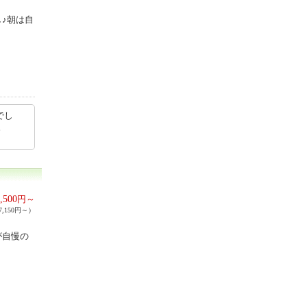
♪朝は自
でし
す。
,500
円～
,150円～）
が自慢の