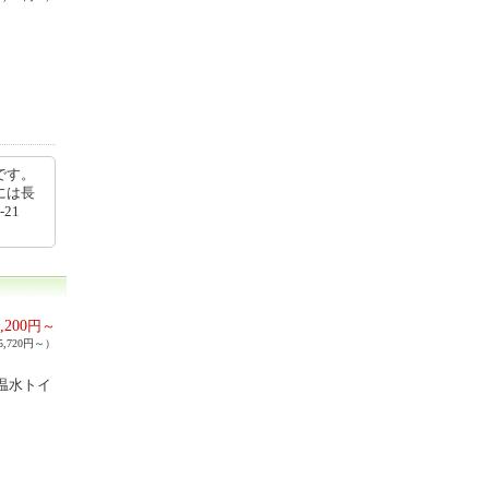
です。
には長
21
,200
円～
,720円～）
温水トイ