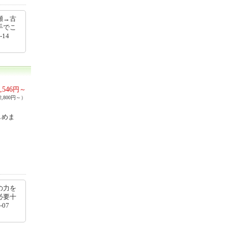
瀬→古
手でこ
14
,546
円～
,800円～）
しめま
の力を
必要十
07