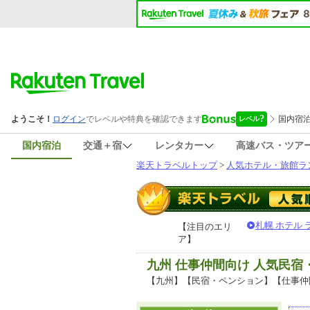
国内宿泊
交通＋宿
レンタカー
高速バス・ツア
楽天トラベルトップ
>
人気ホテル・旅館ラ
札幌 ホテル
【注目のエリ
ア】
九州 仕事仲間向け 人気民
【九州】【民宿・ペンション】【仕事仲