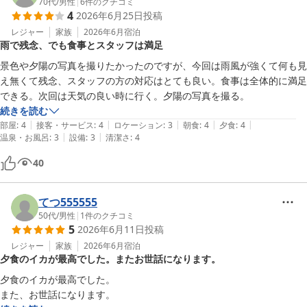
70代
/
男性
|
6
件のクチコミ
4
2026年6月25日
投稿
レジャー
家族
2026年6月
宿泊
雨で残念、でも食事とスタッフは満足
景色や夕陽の写真を撮りたかったのですが、今回は雨風が強くて何も見
え無くて残念、スタッフの方の対応はとても良い。食事は全体的に満足
できる。次回は天気の良い時に行く。夕陽の写真を撮る。
続きを読む
|
|
|
|
|
部屋
:
4
接客・サービス
:
4
ロケーション
:
3
朝食
:
4
夕食
:
4
|
|
温泉・お風呂
:
3
設備
:
3
清潔さ
:
4
40
てつ555555
50代
/
男性
|
1
件のクチコミ
5
2026年6月11日
投稿
レジャー
家族
2026年6月
宿泊
夕食のイカが最高でした。またお世話になります。
夕食のイカが最高でした。

また、お世話になります。