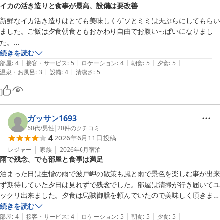
イカの活き造りと食事が最高、設備は要改善
新鮮なイカ活き造りはとても美味しくゲソとミミは天ぷらにしてもらい
ました。ご飯は夕食朝食ともおかわり自由でお腹いっぱいになりまし
た。

ただ部屋のカーテンが古いのが気になったのと大浴場は外が丸見えなの
続きを読む
|
|
|
|
|
で女性の方は抵抗があるかな。
部屋
:
4
接客・サービス
:
5
ロケーション
:
4
朝食
:
5
夕食
:
5
|
|
温泉・お風呂
:
3
設備
:
4
清潔さ
:
5
ガッサン1693
60代
/
男性
|
20
件のクチコミ
4
2026年6月11日
投稿
レジャー
家族
2026年6月
宿泊
雨で残念、でも部屋と食事は満足
泊まった日は生憎の雨で波戸岬の散策も風と雨で景色を楽しむ事が出来
ず期待していた夕日は見れずで残念でした。部屋は清掃が行き届いてユ
ックリ出来ました。夕食は烏賊御膳を頼んでいたので美味しく頂きまし
た。列車とバスを乗り継いで来たので朝のバスは7時48分に乗ることを
続きを読む
|
|
|
|
|
言うと朝食を7時15分と早めてもらいユックリと頂きました。天気の良
部屋
:
4
接客・サービス
:
4
ロケーション
:
5
朝食
:
5
夕食
:
5