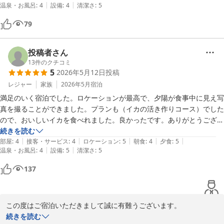
|
|
温泉・お風呂
:
4
設備
:
4
清潔さ
:
5
い日に再訪したいと思います。
79
投稿者さん
13
件のクチコミ
5
2026年5月12日
投稿
レジャー
家族
2026年5月
宿泊
満足のいく宿泊でした。ロケーションが最高で、夕陽が食事中に見え写
真を撮ることができました。プランも（イカの活き作りコース）でした
ので、おいしいイカを食べれました。良かったです。ありがとうござい
続きを読む
|
|
|
|
|
部屋
:
4
接客・サービス
:
4
ロケーション
:
5
朝食
:
4
夕食
:
5
|
|
温泉・お風呂
:
4
設備
:
5
清潔さ
:
5
137
この度はご宿泊いただきまして誠に有難うございます。

お食事にご満足いただけたようでなによりでございます。

続きを読む