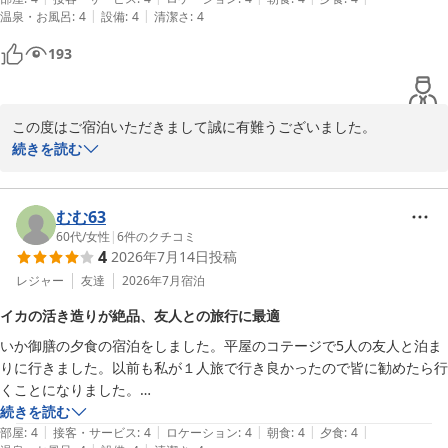
|
|
温泉・お風呂
:
4
設備
:
4
清潔さ
:
4
193
この度はご宿泊いただきまして誠に有難うございました。

素敵なお写真を投稿してくださり大変嬉しく拝見いたしました。

続きを読む
鎮西町国民宿舎 波戸岬
むむ63
2026-06-02
60代
/
女性
|
6
件のクチコミ
4
2026年7月14日
投稿
レジャー
友達
2026年7月
宿泊
イカの活き造りが絶品、友人との旅行に最適
いか御膳の夕食の宿泊をしました。平屋のコテージで5人の友人と泊ま
りに行きました。以前も私が１人旅で行き良かったので皆に勧めたら行
くことになりました。

リーズナブルの宿泊代金も有り難いです。イカの活き造りが１人１人あ
続きを読む
|
|
|
|
|
部屋
:
4
接客・サービス
:
4
ロケーション
:
4
朝食
:
4
夕食
:
4