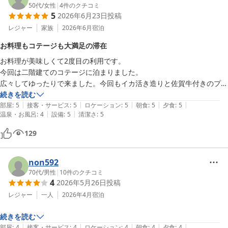
50代
/
女性
|
4
件のクチコミ
2026-06-02
5
2026年6月23日
投稿
レジャー
家族
2026年6月
宿泊
お料理もコテージも大満足の滞在
お料理が美味しくて2度目の利用です。

今回は二階建てのコテージに泊まりました。

広々してゆったりで来ました。今回もイカ活き造りと佐賀牛付きのプラ
ンにしました。

続きを読む
|
|
|
|
|
ボリューム満点で大変満足です。
部屋
:
5
接客・サービス
:
5
ロケーション
:
5
朝食
:
5
夕食
:
5
|
|
温泉・お風呂
:
4
設備
:
5
清潔さ
:
5
129
non592
70代
/
男性
|
10
件のクチコミ
4
2026年5月26日
投稿
レジャー
一人
2026年4月
宿泊
続きを読む
|
|
|
|
|
部屋
:
4
接客・サービス
:
4
ロケーション
:
4
朝食
:
4
夕食
:
4