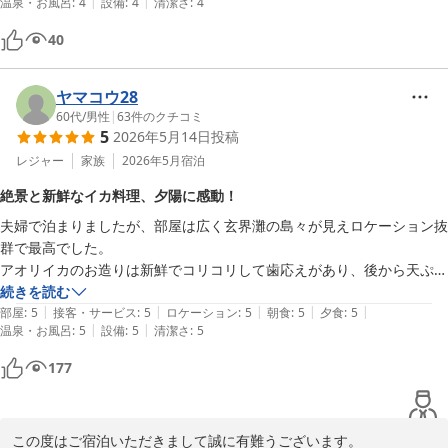
|
|
温泉・お風呂
:
4
設備
:
4
清潔さ
:
4
40
ヤマコウ28
60代
/
男性
|
63
件のクチコミ
5
2026年5月14日
投稿
レジャー
家族
2026年5月
宿泊
絶景と新鮮なイカ料理、夕陽に感動！
夫婦で泊まりましたが、部屋は広く玄界灘の島々が見えロケーション抜
群で最高でした。

アオリイカのお造りは新鮮でコリコリして歯応えがあり、後から天ぷら
にしていただきましたが、こちらも美味しく二度旨さを味わうことがで
続きを読む
|
|
|
|
|
きました。

部屋
:
5
接客・サービス
:
5
ロケーション
:
5
朝食
:
5
夕食
:
5
|
|
温泉・お風呂
:
5
設備
:
5
清潔さ
:
5
しかも夕食時に夕陽が沈んで行くところを見ることができ大感激でし
た！

177
また来てみたいと思いました。

ありがとうございました。
この度はご宿泊いただきまして誠に有難うございます。
