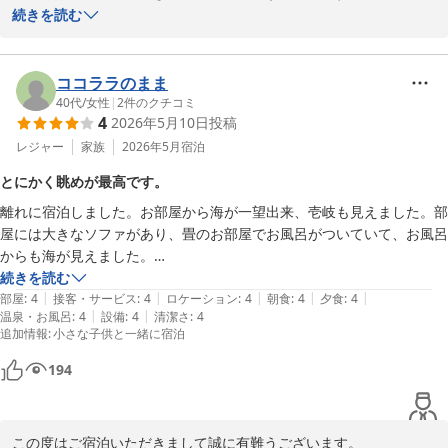
お食事に景色にご満足いただけたようでなによりでございます。

続きを読む
烏賊は季節によって種類が変わりますので、食感や味わいの違いを
お楽しみいただけるかと存じます。

お客様のまたのお越しをスタッフ一同心よりお待ちしております。

ココララのまま
ご感想いただきましてありがとうございます。
40代
/
女性
|
2
件のクチコミ
4
2026年5月10日
投稿
鎮西町国民宿舎 波戸岬
レジャー
家族
2026年5月
宿泊
2026-06-02
とにかく眺めが最高です。
離れに宿泊しました。お部屋から海が一望出来、壱岐も見えました。部
屋には大きなソファがあり、畳のお部屋でお風呂がついていて、お風呂
からも海が見えました。

食堂からも海が一望出来ました。丁度日が沈むところでとても綺麗でし
続きを読む
|
|
|
|
|
た。

部屋
:
4
接客・サービス
:
4
ロケーション
:
4
朝食
:
4
夕食
:
4
|
|
温泉・お風呂
:
4
設備
:
4
清潔さ
:
4
また、是非行きたいです。
追加情報
:
小さな子供と一緒に宿泊
194
この度はご宿泊いただきまして誠に有難うございます。
