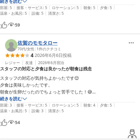
続きを読む
|
|
|
|
|
部屋
:
5
接客・サービス
:
5
ロケーション
:
5
朝食
:
5
夕食
:
5
|
|
温泉・お風呂
:
5
設備
:
5
清潔さ
:
5
59
佐賀のモモタロー
70代
/
女性
|
1
件のクチコミ
4
2026年6月6日
投稿
レジャー
友達
2026年6月
宿泊
スタッフの対応と夕食は良かったが朝食は残念
スタッフの対応が気持ちよかったです😌

夕食は美味しかったです。

朝食が生卵だったのでちょっと苦手でした！😅

温泉卵ならよかったです。
続きを読む
|
|
|
|
|
部屋
:
3
接客・サービス
:
5
ロケーション
:
5
朝食
:
4
夕食
:
5
|
|
温泉・お風呂
:
5
設備
:
3
清潔さ
:
5
54