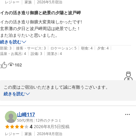
レジャー
家族
2026年5月
宿泊
イカの活き造り御膳と絶景の夕陽と波戸岬
イカの活き造り御膳大変美味しかったです!

玄界灘の夕日と波戸岬周辺は絶景でした！

続きを読む
|
|
|
|
|
部屋
:
3
接客・サービス
:
3
ロケーション
:
5
朝食
:
4
夕食
:
4
|
|
温泉・お風呂
:
4
設備
:
3
清潔さ
:
4
102
この度はご宿泊いただきまして誠に有難うございます。

素敵なお写真を投稿してくださり大変嬉しく拝見いたしました。

続きを読む
お食事に景色にご満足いただけたようでなによりでございます。

お客様のまたのお越しをスタッフ一同心よりお待ちしております。

ご感想いただきましてありがとうございます。
山崎117
50代
/
男性
|
12
件のクチコミ
鎮西町国民宿舎 波戸岬
4
2026年8月5日
投稿
2026-06-14
レジャー
家族
2026年8月
宿泊