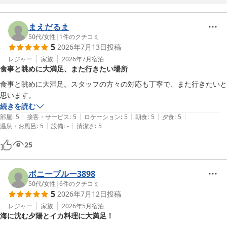
お客様のまたのお越しをスタッフ一同心よりお待ちしております。

ご感想いただきましてありがとうございます。
まえだるま
鎮西町国民宿舎 波戸岬
50代
/
女性
|
1
件のクチコミ
2026-06-02
5
2026年7月13日
投稿
レジャー
家族
2026年7月
宿泊
食事と眺めに大満足、また行きたい場所
食事と眺めに大満足。スタッフの方々の対応も丁寧で、また行きたいと
思います。
続きを読む
|
|
|
|
|
部屋
:
5
接客・サービス
:
5
ロケーション
:
5
朝食
:
5
夕食
:
5
|
|
温泉・お風呂
:
5
設備
:
-
清潔さ
:
5
25
ボニーブルー3898
50代
/
女性
|
6
件のクチコミ
5
2026年7月12日
投稿
レジャー
家族
2026年5月
宿泊
海に沈む夕陽とイカ料理に大満足！