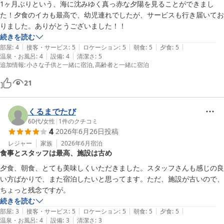
1ヶ月ぶりという、海に沈みゆく真っ赤な夕陽を見ることができまし
た！夕食のイカも最高で、幼児連れでしたが、サービスも行き届いてお
りました。ありがとうございました！！
続きを読む
|
|
|
|
|
部屋
:
4
接客・サービス
:
5
ロケーション
:
5
朝食
:
5
夕食
:
5
|
|
温泉・お風呂
:
4
設備
:
4
清潔さ
:
5
追加情報
:
小さな子供と一緒に宿泊
高齢者と一緒に宿泊
21
くるまでたび
60代
/
女性
|
1
件のクチコミ
4
2026年6月26日
投稿
レジャー
家族
2026年6月
宿泊
食事とスタッフは最高、施設は古め
夕食、朝食、とても美味しくいただきました。スタッフさんも感じの良
い方ばかりで、また宿泊したいと思ってます。ただ、施設が古いので、
ちょっと残念ですが。
続きを読む
|
|
|
|
|
部屋
:
3
接客・サービス
:
5
ロケーション
:
5
朝食
:
5
夕食
:
5
|
|
温泉・お風呂
:
4
設備
:
3
清潔さ
:
3