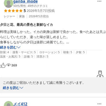
ganba_mode
50代
/
男性
|
49
件のクチコミ
5
2026年5月7日
投稿
レジャー
家族
2026年5月
宿泊
夕日と花、最高の景色と新鮮なイカ
料理は美味しかった。イカの刺身は新鮮で良かった。食べたあとは天ぷ
らにしていただき、違った味が楽しめました。

食事をしながらの夕日は抜群に綺麗でした。

お花も綺麗に咲いていて、とてもいやされました。

続きを読む
|
|
|
|
|
部屋
:
4
接客・サービス
:
5
ロケーション
:
5
朝食
:
5
夕食
:
5
|
|
温泉・お風呂
:
5
設備
:
5
清潔さ
:
5
369
この度はご宿泊いただきまして誠に有難うございます。

お食事に景色にご堪能いただけたようでなによりでございます。

続きを読む
お客様のまたのお越しをスタッフ一同心よりお待ちしております。

ご感想いただきましてありがとうございます。
メイ412
鎮西町国民宿舎 波戸岬