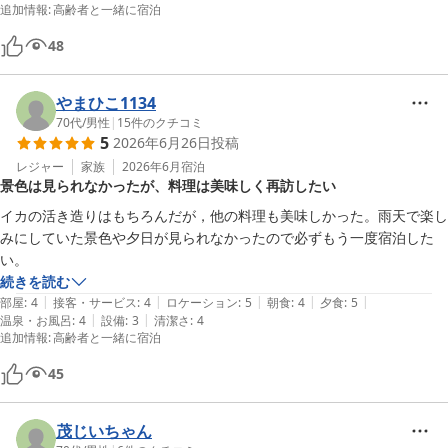
追加情報
:
高齢者と一緒に宿泊
48
やまひこ1134
70代
/
男性
|
15
件のクチコミ
5
2026年6月26日
投稿
レジャー
家族
2026年6月
宿泊
景色は見られなかったが、料理は美味しく再訪したい
イカの活き造りはもちろんだが，他の料理も美味しかった。雨天で楽し
みにしていた景色や夕日が見られなかったので必ずもう一度宿泊した
い。
続きを読む
|
|
|
|
|
部屋
:
4
接客・サービス
:
4
ロケーション
:
5
朝食
:
4
夕食
:
5
|
|
温泉・お風呂
:
4
設備
:
3
清潔さ
:
4
追加情報
:
高齢者と一緒に宿泊
45
茂じいちゃん