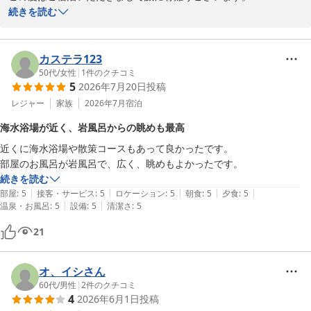
当館からの絶景をご堪能いただけたようでなによりでございます。

続きを読む
お客様のまたのお越しをスタッフ一同心よりお待ちしております。

ご感想いただきましてありがとうございます。
カステラ123
鎮西町国民宿舎 波戸岬
50代
/
女性
|
1
件のクチコミ
2026-06-02
5
2026年7月20日
投稿
レジャー
家族
2026年7月
宿泊
海水浴場が近く、岩風呂からの眺めも最高
近くに海水浴場や散策コースもあって良かったです。

部屋のお風呂が岩風呂で、広く、眺めもよかったです。
続きを読む
|
|
|
|
|
部屋
:
5
接客・サービス
:
5
ロケーション
:
5
朝食
:
5
夕食
:
5
|
|
温泉・お風呂
:
5
設備
:
5
清潔さ
:
5
21
オ、イシさん
60代
/
男性
|
2
件のクチコミ
4
2026年6月1日
投稿