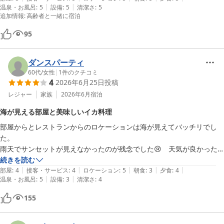
|
|
温泉・お風呂
:
5
設備
:
5
清潔さ
:
5
食、朝食は海が見える会場で景色がとてもいいので癒されます。 晴れ
追加情報
:
高齢者と一緒に宿泊
た日は壱岐や対馬まで見えるそうですが、その写真を説明付きで飾って
あったらもっとよかった。 青空の海の景色を撮ったけど、小島の後ろ
95
に見える島に興味津々だった。また利用したいと思います。
ダンスパーティ
60代
/
女性
|
1
件のクチコミ
4
2026年6月25日
投稿
レジャー
家族
2026年6月
宿泊
海が見える部屋と美味しいイカ料理
部屋からとレストランからのロケーションは海が見えてバッチリでし
た。

雨天でサンセットが見えなかったのが残念でした😢　天気が良かった
ら散策したい場所です。

続きを読む
|
|
|
|
|
イカのゲソは天ぷらと塩焼きにしてもらいとっても美味しかったです。
部屋
:
4
接客・サービス
:
4
ロケーション
:
5
朝食
:
3
夕食
:
4
|
|
温泉・お風呂
:
5
設備
:
3
清潔さ
:
4
サワーを2杯飲んだんですがいい具合にに酔っ払って部屋に戻ったら速
攻寝てしまいました。
155