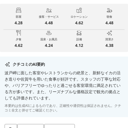
部屋
接客・サービス
ロケーション
朝食
4.28
4.48
4.62
4.48
夕食
温泉・お風呂
設備
清潔さ
4.62
4.24
4.12
4.38
クチコミのAI要約
波戸岬に面した客室やレストランからの絶景と、新鮮なイカの活
き造りや佐賀牛を用いた食事が好評です。スタッフの丁寧な対応
や、バリアフリーでゆったりと過ごせる客室環境に満足されてい
る方が多いです。また、リーズナブルな価格設定で観光の拠点と
しても評価されています。
本要約は生成AIによるものであり、正確性や適切性は保証されません。クチ
コミ全文と併せてご確認ください。