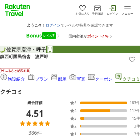
お気に入り
予約確認
ログイン
メニュー
佐賀県
唐津・呼子
鎮西町国民宿舎 波戸岬
ふるさと納税対象
施設紹介
プラン
部屋
写真
クーポン
クチコミ
クチコミ
総合評価
5
183
件
4.51
4
117
件
3
15
件
2
3
件
386
件
1
3
件