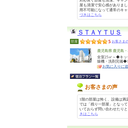
対応良く部屋も清潔、キャン
屋も清潔で安心感がありまし
用不可能になって通常のキャンセル料
づきはこちら
ＳＴＡＹＴＵＳ
5
部屋
お客さまの
エ
鹿児島県 鹿児島
リ
全室25㎡～◆キ
特
燥機・洗剤完備◆
ア
徴
お気に入りに
お客さまの声
1階の部屋は怖く、設備は満
では「残り一部屋」となって
いておらず問い合わせたりと、少々
きはこちら