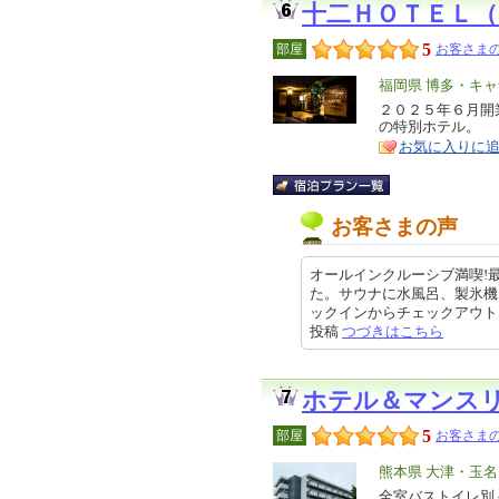
十二ＨＯＴＥＬ
5
部屋
お客さまの
エ
福岡県 博多・キ
リ
２０２５年６月開
特
の特別ホテル。
ア
徴
お気に入りに
お客さまの声
オールインクルーシブ満喫!
た。サウナに水風呂、製氷機
ックインからチェックアウトまで有
投稿
つづきはこちら
ホテル＆マンス
5
部屋
お客さまの
エ
熊本県 大津・玉
リ
全室バストイレ別
特