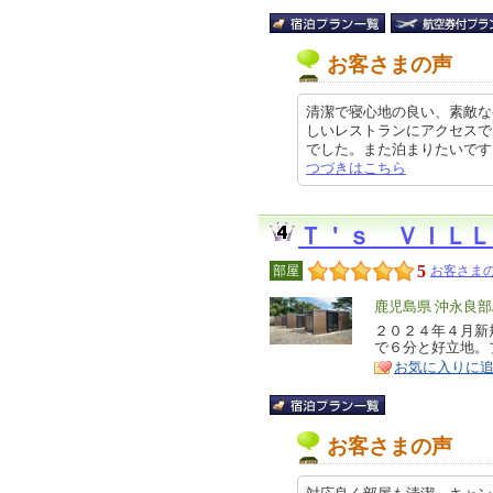
お客さまの声
清潔で寝心地の良い、素敵な
しいレストランにアクセスで
でした。また泊まりたいです。 ク
つづきはこちら
Ｔ＇ｓ ＶＩＬＬ
5
部屋
お客さまの
エ
鹿児島県 沖永良
リ
２０２４年４月新
特
で６分と好立地。
ア
徴
お気に入りに
お客さまの声