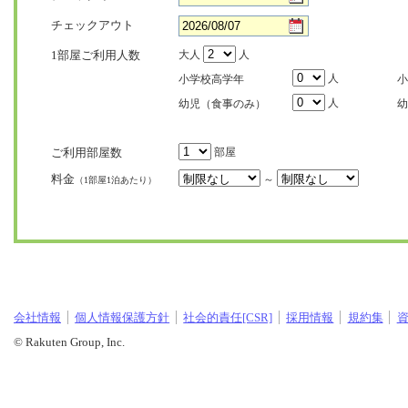
チェックアウト
1部屋ご利用人数
大人
人
人
小学校高学年
小
人
幼児（食事のみ）
幼
ご利用部屋数
部屋
料金
～
（1部屋1泊あたり）
会社情報
個人情報保護方針
社会的責任[CSR]
採用情報
規約集
© Rakuten Group, Inc.