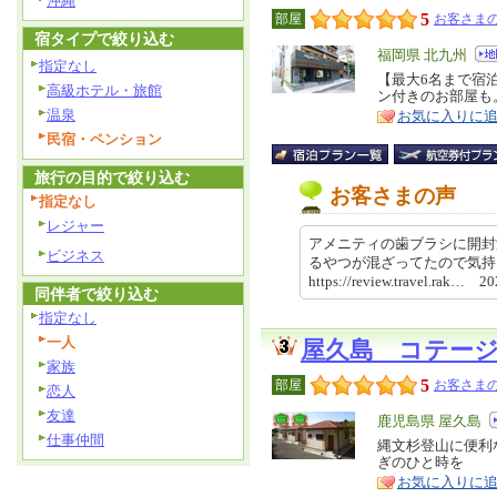
沖縄
5
部屋
お客さまの
宿タイプで絞り込む
エ
福岡県 北九州
指定なし
リ
【最大6名まで宿
特
高級ホテル・旅館
ン付きのお部屋も
ア
徴
温泉
お気に入りに
民宿・ペンション
旅行の目的で絞り込む
お客さまの声
指定なし
レジャー
アメニティの歯ブラシに開封
ビジネス
るやつが混ざってたので気
https://review.travel.rak… 
同伴者で絞り込む
指定なし
一人
屋久島 コテー
家族
5
部屋
お客さまの
恋人
友達
エ
鹿児島県 屋久島
仕事仲間
リ
縄文杉登山に便利
特
ぎのひと時を
ア
徴
お気に入りに