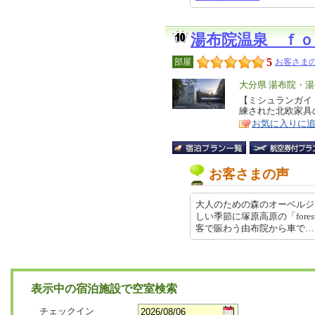
湯布院温泉 ｆｏ
5
部屋
お客さまの
エ
大分県 湯布院・湯
リ
【ミシュランガイ
特
練された北欧家具
ア
徴
お気に入りに
お客さまの声
大人のための森のオーベルジ
しい季節に塚原高原の「fores
客で賑わう由布院から車で… 2026
表示中の宿泊施設で空室検索
チェックイン