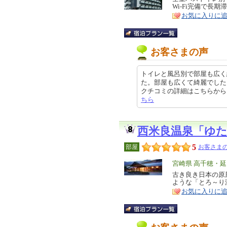
Wi-Fi完備で長
ア
徴
お気に入りに
お客さまの声
トイレと風呂別で部屋も広く
た。部屋も広くて綺麗でした
クチコミの詳細はこちらから https
ちら
西米良温泉「ゆ
5
部屋
お客さまの
エ
宮崎県 高千穂・
リ
古き良き日本の原風
特
ような「とろ～り
ア
徴
お気に入りに