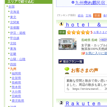
エリアで絞り込む
九州
売れ筋
民宿
全国
北海道
[ランキング項目]
総合
立地
部屋
食
東北
北関東
ｈｏｔｅｌ ＆ 
首都圏
5
部屋
お客さまの
伊豆・箱根
甲信越
エ
長崎県 長崎
北陸
リ
女子旅・カップル
特
東海
無添加100%天
ア
徴
お気に入りに
近畿
山陽・山陰
四国
九州
お客さまの声
福岡県
佐賀県
素敵な空間と散歩で良い思い
長崎県
ました。周辺の散歩も楽しか
熊本県
ら https://review.travel… 
大分県
宮崎県
鹿児島県
Ｒａｋｕｔｅｎ 