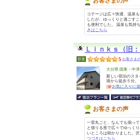
お客さまの声
コテージは広々快適、温泉も
したが、ゆっくりと過ごすこ
も便利でした。 温泉も気持ちよかっ
きはこちら
Ｌｉｎｋｓ（旧
5
部屋
お客さまの
エ
大分県 国東・中
リ
新しい宿泊のスタ
特
港から徒歩５分。
ア
徴
お気に入りに
お客さまの声
一室丸ごと、なんでも揃って
と借りる形で広々でゆっくり
いところは助かりました。沢山買い
つづきはこちら