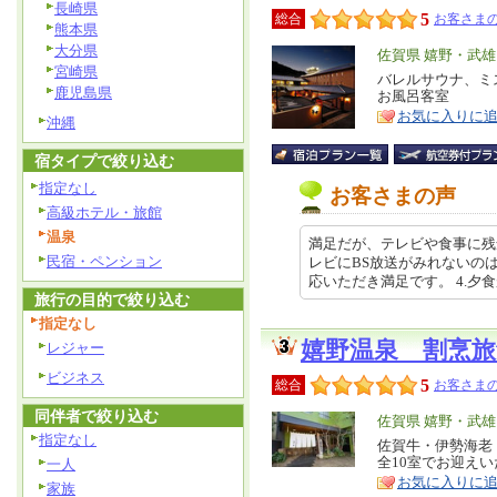
長崎県
5
総合
お客さまの
熊本県
大分県
エ
佐賀県 嬉野・武
宮崎県
リ
バレルサウナ、ミ
特
鹿児島県
お風呂客室
ア
徴
お気に入りに
沖縄
宿タイプで絞り込む
指定なし
お客さまの声
高級ホテル・旅館
温泉
満足だが、テレビや食事に残念
民宿・ペンション
レビにBS放送がみれないのは
応いただき満足です。 4.夕食が、…
旅行の目的で絞り込む
指定なし
嬉野温泉 割烹
レジャー
ビジネス
5
総合
お客さまの
同伴者で絞り込む
エ
佐賀県 嬉野・武
指定なし
リ
佐賀牛・伊勢海老
特
全10室でお迎え
一人
ア
徴
お気に入りに
家族