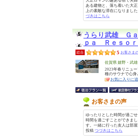
大正ロマンの趣ある宿で夫婦
ある建物と、落ち着いた大正
上の素敵な滞在になりました。 館
づきはこちら
うらり武雄 Ｇ
ｐａ Ｒｅｓｏｒ
5
総合
お客さまの
エ
佐賀県 嬉野・武
リ
2023年春リニ
特
種のサウナで心身
ア
徴
お気に入りに
お客さまの声
ゆったりとした時間が過ごせ
時間を過ごすことができまし
す。一緒に行った友人は部屋風呂に
投稿
つづきはこちら