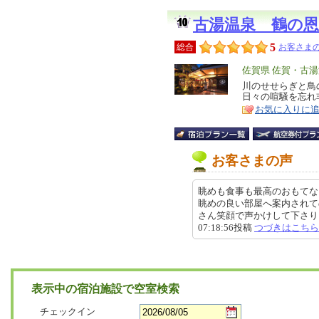
古湯温泉 鶴の
5
総合
お客さまの
エ
佐賀県 佐賀・古
リ
川のせせらぎと鳥
特
日々の喧騒を忘れ
ア
徴
お気に入りに
お客さまの声
眺めも食事も最高のおもてな
眺めの良い部屋へ案内されて
さん笑顔で声かけして下さり、荷
07:18:56投稿
つづきはこちら
表示中の宿泊施設で空室検索
チェックイン