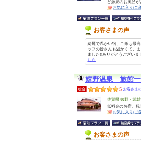
ど源泉のお風呂が
ア
徴
お気に入りに
お客さまの声
綺麗で温かい宿、ご飯も最高
ッフの皆さんも温かくて、ま
ました!!ありがとうございました! 
ちら
嬉野温泉 旅館一
5
総合
お客さまの
エ
佐賀県 嬉野・武
リ
低料金のお宿。観光
特
お気に入りに
ア
徴
お客さまの声