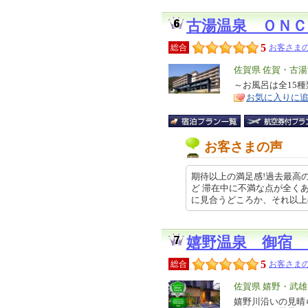
古湯温泉 ＯＮ
5
総合
お客さまの
エ
佐賀県 佐賀・古
リ
～お風呂は全15
特
お気に入りに
ア
徴
お客さまの声
期待以上の満足感!過去最高の
ど 滞在中に不満な点が全く
に見合うどころか、それ以上の… 2
嬉野温泉 御宿 
5
総合
お客さまの
エ
佐賀県 嬉野・武
リ
嬉野川沿いの見晴
特