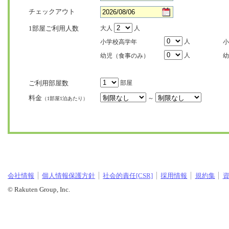
チェックアウト
1部屋ご利用人数
大人
人
人
小学校高学年
小
人
幼児（食事のみ）
幼
ご利用部屋数
部屋
料金
～
（1部屋1泊あたり）
会社情報
個人情報保護方針
社会的責任[CSR]
採用情報
規約集
© Rakuten Group, Inc.