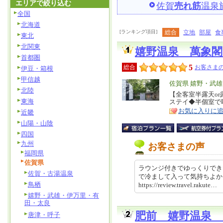
エリアで絞り込む
佐賀
売れ筋
温泉
全国
北海道
[ランキング項目]
総合
立地
部屋
食
東北
北関東
嬉野温泉 萬象閣
首都圏
5
総合
お客さまの
伊豆・箱根
甲信越
エ
佐賀県 嬉野・武
北陸
リ
【全客室半露天o
特
東海
ステイ◆半個室で
ア
徴
お気に入りに
近畿
山陽・山陰
四国
九州
お客さまの声
福岡県
佐賀県
ラウンジ付きでゆっくりでき
佐賀・古湯温泉
で冷まして入って気持ちよ
鳥栖
https://review.travel.rakut
嬉野・武雄・伊万里・有
田・太良
肥前 嬉野温泉 
唐津・呼子