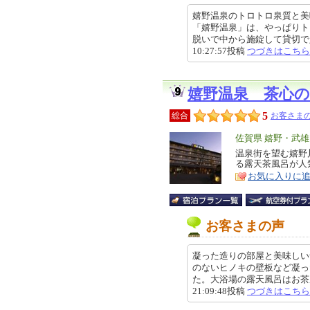
嬉野温泉のトロトロ泉質と美
「嬉野温泉」は、やっぱりト
脱いで中から施錠して貸切で入れ
10:27:57投稿
つづきはこちら
嬉野温泉 茶心の
5
総合
お客さまの
エ
佐賀県 嬉野・武
リ
温泉街を望む嬉野
特
る露天茶風呂が人気
ア
徴
お気に入りに
お客さまの声
凝った造りの部屋と美味しい
のないヒノキの壁板など凝っ
た。大浴場の露天風呂はお茶風呂
21:09:48投稿
つづきはこちら