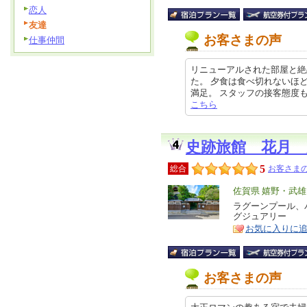
恋人
友達
お客さまの声
仕事仲間
リニューアルされた部屋と絶
た。 夕食は食べ切れないほ
満足。 スタッフの接客態度も素晴ら
こちら
史跡旅館 花月 
5
総合
お客さまの
エ
佐賀県 嬉野・武
リ
ラグーンプール、
特
グジュアリー
ア
徴
お気に入りに
お客さまの声