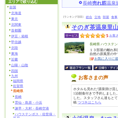
エリアで絞り込む
長崎
売れ筋
温泉
全国
北海道
[ランキング項目]
総合
立地
部屋
食事
東北
北関東
そのぎ茶温泉里
首都圏
5
サービス
お客さ
伊豆・箱根
甲信越
エ
長崎県 ハウステ
北陸
リ
１３部屋の離れ和
特
東海
自然の原風景の中
ア
徴
お気に入りに
近畿
山陽・山陰
四国
九州
お客さまの声
福岡県
佐賀県
ホタルも見れた!源泉掛け流
長崎県
1泊朝食付きで予約しました
長崎
した。スタッフさん達もとても親切
稿
つづきはこちら
雲仙・島原・小浜
諫早・大村・長崎空港
ハウステンボス・佐世保・