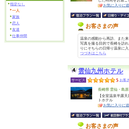
した時間をお過ご
ア
徴
指定なし
お気に入りに
一人
家族
恋人
お客さまの声
友達
仕事仲間
温泉の感動から再訪、また来
写真を撮る目的で長崎を訪れ
りにそちらの日帰り温泉に入った際
つづきはこちら
雲仙九州ホテル
5
サービス
お客さ
エ
長崎県 雲仙・島
リ
【全室温泉半露天
特
トホテル
ア
徴
お気に入りに
お客さまの声