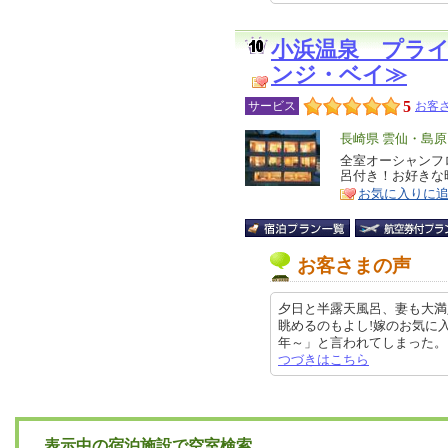
小浜温泉 プラ
ンジ・ベイ≫
5
サービス
お客さ
エ
長崎県 雲仙・島
リ
全室オーシャンフ
特
呂付き！お好きな
ア
徴
お気に入りに
お客さまの声
夕日と半露天風呂、妻も大満
眺めるのもよし!嫁のお気に
年～」と言われてしまった。 クチ
つづきはこちら
表示中の宿泊施設で空室検索