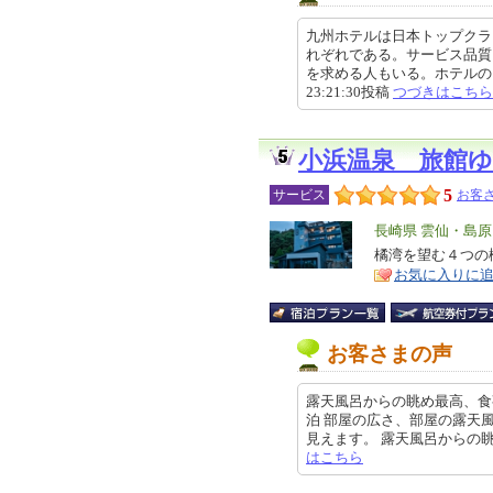
九州ホテルは日本トップクラ
れぞれである。サービス品質
を求める人もいる。ホテルのおも
23:21:30投稿
つづきはこちら
小浜温泉 旅館
5
サービス
お客さ
エ
長崎県 雲仙・島
リ
橘湾を望む４つの
特
お気に入りに
ア
徴
お客さまの声
露天風呂からの眺め最高、食
泊 部屋の広さ、部屋の露天
見えます。 露天風呂からの眺めは最
はこちら