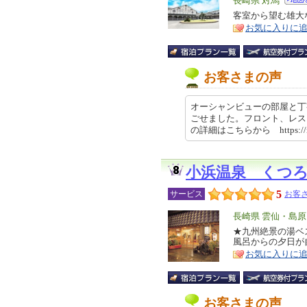
エ
長崎県 対馬
リ
客室から望む雄大
特
お気に入りに
ア
徴
お客さまの声
オーシャンビューの部屋と丁
ごせました。フロント、レス
の詳細はこちらから https://rev
小浜温泉 くつ
5
サービス
お客さ
エ
長崎県 雲仙・島
リ
★九州絶景の湯ベ
特
風呂からの夕日
ア
徴
お気に入りに
お客さまの声