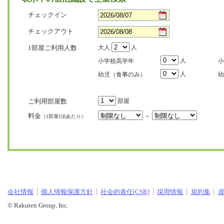
チェックイン
チェックアウト
1部屋ご利用人数
大人
人
人
小学校高学年
小
人
幼児（食事のみ）
幼
ご利用部屋数
部屋
料金
～
（1部屋1泊あたり）
会社情報
個人情報保護方針
社会的責任[CSR]
採用情報
規約集
© Rakuten Group, Inc.