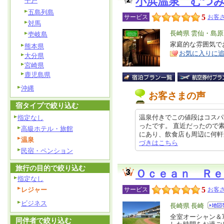
小浜温泉 むつ
平戸
五島列島
5
サービス
お客さ
対馬
エ
長崎県 雲仙・島
壱岐島
リ
家庭的な雰囲気で
特
熊本県
お気に入りに
ア
徴
大分県
宮崎県
鹿児島県
沖縄
お客さまの声
宿タイプで絞り込む
温泉付きでこの値段はコスパ
指定なし
ったです。 直近だったので
高級ホテル・旅館
にあり、飲食店も周辺に何軒かある
温泉
づきはこちら
民宿・ペンション
旅行の目的で絞り込む
Ｏｃｅａｎ Ｒｅ
指定なし
5
レジャー
サービス
お客さ
ビジネス
エ
長崎県 長崎
リ
全室オーシャン＆
特
同伴者で絞り込む