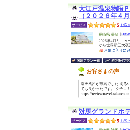
大江戸温泉物語
（２０２６年４
5
サービス
お客さ
エ
長崎県 長崎
リ
2026年4月リ
特
から世界新三大夜
ア
徴
お気に入りに
お客さまの声
露天風呂が最高でした!明る
ても良かったです。 クチ
https://review.travel.rakut
対馬グランドホ
5
サービス
お客さ