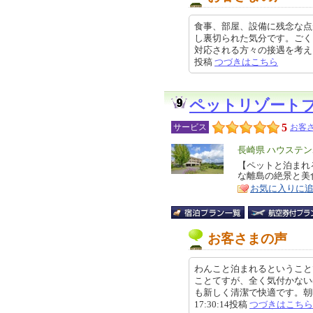
食事、部屋、設備に残念な点
し裏切られた気分です。ごく
対応される方々の接遇を考えられる
投稿
つづきはこちら
ペットリゾート
5
サービス
お客さ
エ
長崎県 ハウステ
リ
【ペットと泊まれ
特
な離島の絶景と美
ア
徴
お気に入りに
お客さまの声
わんこと泊まれるということ
ことてすが、全く気付かない
も新しく清潔で快適です。朝晩の
17:30:14投稿
つづきはこちら