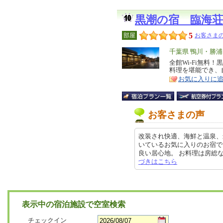
黒潮の宿 臨海荘
5
部屋
お客さまの
エ
千葉県 鴨川・勝
リ
全館Wi-Fi無料
特
料理を堪能でき、
ア
徴
お気に入りに
お客さまの声
改装され快適、海鮮と温泉、
いているお気に入りのお宿で
良い居心地。 お料理は房総ならで
づきはこちら
表示中の宿泊施設で空室検索
チェックイン