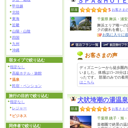
ＳＰＡ＆ＨＯＴ
甲信越
5
部屋
お客さまの
北陸
東海
エ
千葉県 舞浜・浦
近畿
リ
舞浜エリア唯一の
特
クの疲れを癒し、
ア
山陽・山陰
徴
お気に入りに
四国
九州
沖縄
お客さまの声
宿タイプで絞り込む
指定なし
ディズニーシーから徒歩圏内
いました。体感は15~20分
高級ホテル・旅館
ったです。 部屋のみでの着用ルーム
温泉
はこちら
民宿・ペンション
旅行の目的で絞り込む
犬吠埼潮の湯温
指定なし
レジャー
5
部屋
お客さまの
ビジネス
エ
千葉県 銚子・旭
リ
首都圏で絶景の温
特
同伴者で絞り込む