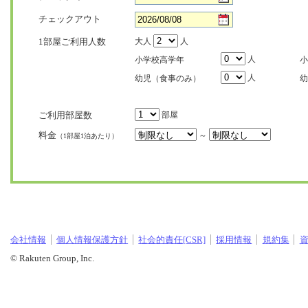
チェックアウト
1部屋ご利用人数
大人
人
人
小学校高学年
小
人
幼児（食事のみ）
幼
ご利用部屋数
部屋
料金
～
（1部屋1泊あたり）
会社情報
個人情報保護方針
社会的責任[CSR]
採用情報
規約集
© Rakuten Group, Inc.