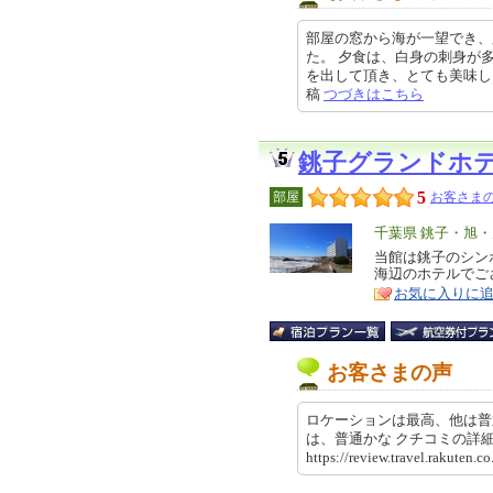
部屋の窓から海が一望でき、
た。 夕食は、白身の刺身が
を出して頂き、とても美味しく堪能
稿
つづきはこちら
銚子グランドホ
5
部屋
お客さまの
エ
千葉県 銚子・旭
リ
当館は銚子のシン
特
海辺のホテルでご
ア
徴
お気に入りに
お客さまの声
ロケーションは最高、他は普
は、普通かな クチコミの
https://review.travel.rakute