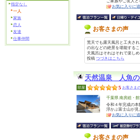
ご家族やご友人と
ア
徴
指定なし
お気に入りに
一人
家族
恋人
お客さまの声
友達
仕事仲間
荒天でも露天風呂と工夫され
の出などの絶景を堪能するこ
天風呂はそれはそれで楽しめました
投稿
つづきはこちら
天然温泉 人魚の
5
部屋
お客さまの
エ
千葉県 南房総・
リ
令和４年完成の本
特
浮かぶ富士山が見
ア
徴
お気に入りに
お客さまの声