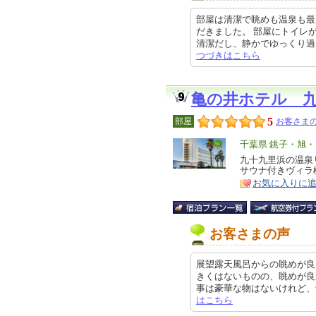
部屋は清潔で眺めも温泉も最
だきました。 部屋にトイレ
清潔だし、静かでゆっくり過ごすこ
つづきはこちら
亀の井ホテル 
5
部屋
お客さまの
エ
千葉県 銚子・旭
リ
九十九里浜の温泉
特
サウナ付きヴィラ
ア
徴
お気に入りに
お客さまの声
展望露天風呂からの眺めが良
きくはないものの、眺めが良
事は豪華な物はないけれど、普通に
はこちら