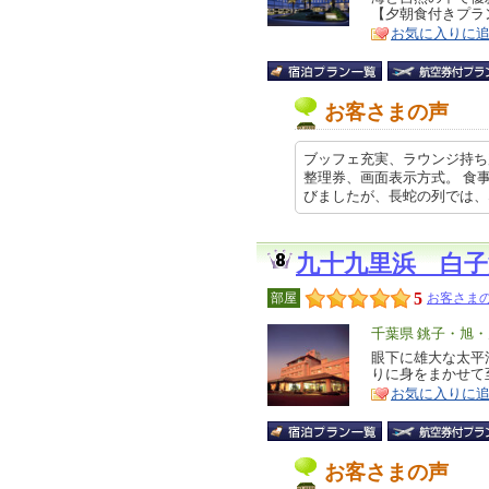
【夕朝食付きプラ
ア
徴
お気に入りに
お客さまの声
ブッフェ充実、ラウンジ持ち
整理券、画面表示方式。 食
びましたが、長蛇の列では、なし。 
九十九里浜 白子
5
部屋
お客さまの
エ
千葉県 銚子・旭
リ
眼下に雄大な太平
特
りに身をまかせて
ア
徴
お気に入りに
お客さまの声