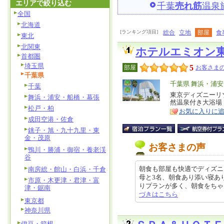
エリアで絞り込む
千葉
売れ筋
温泉
全国
北海道
[ランキング項目]
総合
立地
部屋
食
東北
北関東
ホテルエミオン
首都圏
埼玉県
5
部屋
お客さまの
千葉県
エ
千葉県 舞浜・浦
千葉
リ
東京ディズニーリ
特
舞浜・浦安・船橋・幕張
然温泉付き大浴場
ア
徴
松戸・柏
お気に入りに
成田空港・佐倉
銚子・旭・九十九里・東
金・茂原
お客さまの声
鴨川・勝浦・御宿・養老渓
谷
朝食も部屋も快適でディズニ
南房総・館山・白浜・千倉
母と3名、朝食あり添い寝あ
市原・木更津・君津・富
りプランが多く、朝食をちゃんと摂
津・鋸南
づきはこちら
東京都
神奈川県
伊豆・箱根