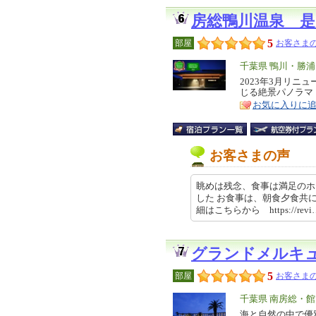
房総鴨川温泉 是
5
部屋
お客さまの
エ
千葉県 鴨川・勝
リ
2023年3月リ
特
じる絶景パノラマ
ア
徴
お気に入りに
お客さまの声
眺めは残念、食事は満足のホ
した お食事は、朝食夕食共
細はこちらから https://revi…
グランドメルキ
5
部屋
お客さまの
エ
千葉県 南房総・
リ
海と自然の中で優
特