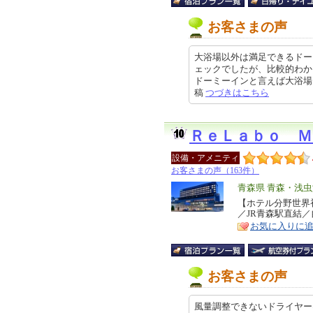
お客さまの声
大浴場以外は満足できるドー
ェックでしたが、比較的わか
ドーミーインと言えば大浴場と朝食
稿
つづきはこちら
ＲｅＬａｂｏ Ｍ
設備・アメニティ
お客さまの声（163件）
エ
青森県 青森・浅
リ
【ホテル分野世界初
特
／JR青森駅直結
ア
徴
お気に入りに
お客さまの声
風量調整できないドライヤー