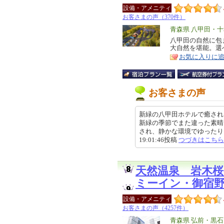
設備・アメニティ
お客さまの声（370件）
エ
青森県 八甲田・
リ
八甲田の自然に包
特
大自然を堪能。選
ア
徴
お気に入りに
お客さまの声
新緑の八甲田ホテルで癒され
新緑の季節でまた違った素晴
され、静かな環境でゆったりとく
19:01:46投稿
つづきはこちら
天然温泉 岩木
ミーイン・御宿
設備・アメニティ
お客さまの声（4257件）
エ
青森県 弘前・黒石