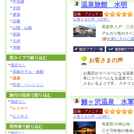
甲信越
温泉旅館 水明
北陸
設備・アメニティ
東海
お客さまの声（321件）
近畿
エ
青森県 八戸・三
山陽・山陰
リ
アルカリ性のスベ
特
四国
お気に入りに
ア
徴
九州
沖縄
宿タイプで絞り込む
お客さまの声
指定なし
高級ホテル・旅館
お風呂がスベスベになる温泉
温泉
常にスベスベになる温泉でし
人もいるようです。 クチコミの詳…
民宿・ペンション
旅行の目的で絞り込む
鯵ヶ沢温泉 水
指定なし
レジャー
設備・アメニティ
ビジネス
お客さまの声（224件）
エ
青森県 白神山地
同伴者で絞り込む
リ
三十万年前の海水
特
指定なし