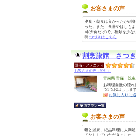
お客さまの声
夕食・朝食は良かったが刺身
った。また、食器やはしもよ
司(夕食だけ)で、種類を少ないし、
稿
つづきはこちら
割烹旅館 さつ
設備・アメニティ
お客さまの声（99件）
エ
青森県 青森・浅
リ
お料理自慢の隠れ
特
つ1つお出ししま
ア
徴
お気に入りに
お客さまの声
猫と温泉、絶品料理に大満足
てなししていただきました。