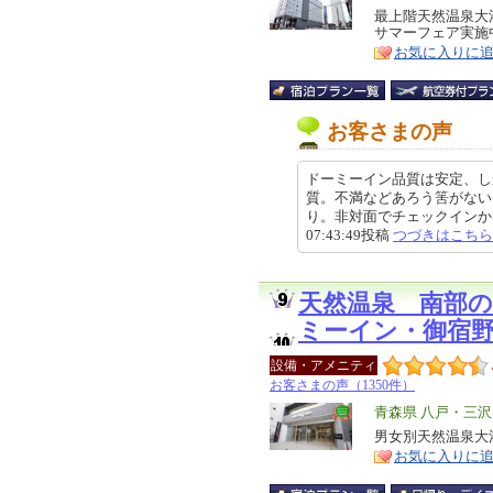
リ
最上階天然温泉大
特
サマーフェア実施
ア
徴
お気に入りに
お客さまの声
ドーミーイン品質は安定、し
質。不満などあろう筈がない
り。非対面でチェックインからチ
07:43:49投稿
つづきはこちら
天然温泉 南部
ミーイン・御宿
設備・アメニティ
お客さまの声（1350件）
エ
青森県 八戸・三
リ
男女別天然温泉大浴
特
お気に入りに
ア
徴