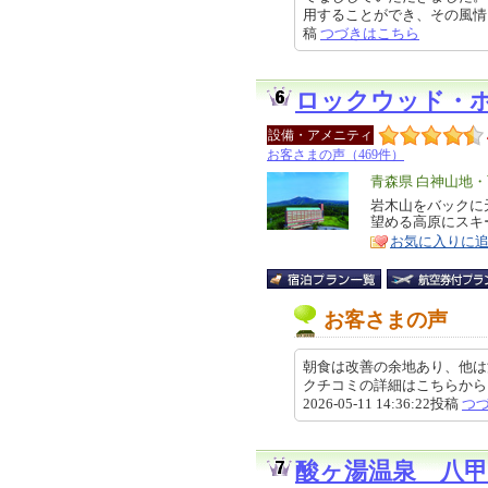
用することができ、その風情を味わ
稿
つづきはこちら
ロックウッド・
設備・アメニティ
お客さまの声（469件）
エ
青森県 白神山地
リ
岩木山をバックに
特
望める高原にスキ
ア
徴
お気に入りに
お客さまの声
朝食は改善の余地あり、他は
クチコミの詳細はこちらから https://r
2026-05-11 14:36:22投稿
つ
酸ヶ湯温泉 八