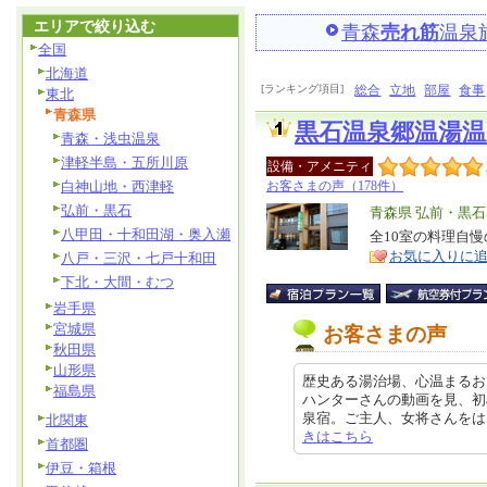
エリアで絞り込む
青森
売れ筋
温泉
全国
北海道
[ランキング項目]
総合
立地
部屋
食事
東北
青森県
黒石温泉郷温湯温
青森・浅虫温泉
津軽半島・五所川原
設備・アメニティ
白神山地・西津軽
お客さまの声（178件）
弘前・黒石
エ
青森県 弘前・黒石
八甲田・十和田湖・奥入瀬
リ
全10室の料理自
特
お気に入りに
八戸・三沢・七戸十和田
ア
徴
下北・大間・むつ
岩手県
宮城県
お客さまの声
秋田県
山形県
歴史ある湯治場、心温まるおも
福島県
ハンターさんの動画を見、初
泉宿。ご主人、女将さんをはじめ皆
北関東
きはこちら
首都圏
伊豆・箱根