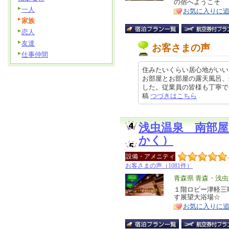
の宿へようこそ
ア
徴
一人
お気に入りに
家族
恋人
友達
お客さまの声
仕事仲間
住みたいくらい居心地がいい
お部屋とお部屋の露天風呂、
した。従業員の皆様も丁寧で居心地
稿
つづきはこちら
浅虫温泉 南部
かく）
設備・アメニティ
お客さまの声（1081件）
エ
青森県 青森・浅
リ
１階ロビー津軽三
特
す展望大浴場☆
ア
徴
お気に入りに