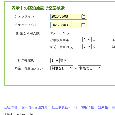
表示中の宿泊施設で空室検索
チェックイン
チェックアウト
1部屋ご利用人数
大人
人
人
小学校高学年
小
人
幼児（食事のみ）
幼
ご利用部屋数
部屋
料金
～
（1部屋1泊あたり）
会社情報
個人情報保護方針
社会的責任[CSR]
採用情報
規約集
© Rakuten Group, Inc.