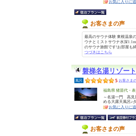
お気に入りに
お客さまの声
最高のサウナ体験 東根温泉
ウナとミストサウナ水深1.
のサウナ旅館です!お部屋も綺麗、
つづきはこちら
磐梯名湯リゾー
5
風呂
お客さまの
エ
福島県 猪苗代・
リ
～名湯一門 高見
特
める大露天風呂♪夕
ア
徴
お気に入りに
お客さまの声