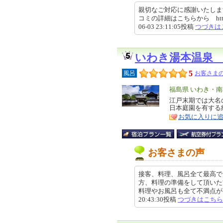
親切なご対応に感謝いたしま
コミの詳細はこちらから https://revi
06-03 23:11:05投稿
つづきは
いわき湯本温泉
5
風呂
お客さまの
エ
福島県 いわき・
リ
江戸末期では大名
特
日本庭園を有する
ア
徴
お気に入りに
お客さまの声
接客、料理、風呂全て最高で
方、料理の準備をして頂いた
料理やお風呂も全て不満点がない
20:43:30投稿
つづきはこちら