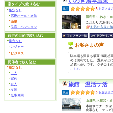
いわき湯本温泉
宿タイプで絞り込む
5
風呂
お客さまの
指定なし
高級ホテル・旅館
エ
福島県 いわき・
温泉
リ
こだわりの湯使い
特
民宿・ペンション
お気に入りに
ア
徴
旅行の目的で絞り込む
指定なし
お客さまの声
レジャー
ビジネス
駐車場も温泉も最高!満足感
のは便利でした。 温泉がと
同伴者で絞り込む
足感も高いです。 クチコミの詳細は
指定なし
こちら
一人
家族
旅館 温活サ活
恋人
友達
5
風呂
お客さまの
仕事仲間
エ
山形県 尾花沢・
リ
本格サウナ、水深
特
食事なし、テレビ
ア
徴