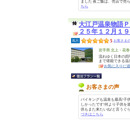
ました 夜ご飯は、売店で売られてい
ちら
大江戸温泉物語Ｐ
２５年１２月１
5
風呂
お客さまの
エ
岩手県 北上・花
リ
流れゆく日本の四
特
まで堪能できる温
ア
徴
お気に入りに
お客さまの声
バイキングも温泉も最高!子
しかったです!何より子供を
供もまた来たいね!と言うぐらいお
づきはこちら