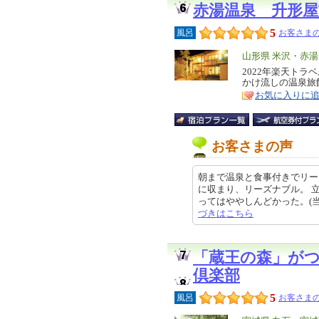
赤湯温泉 升形屋
5
風呂
お客さまの
エ
山形県 米沢・赤
リ
2022年楽天トラ
特
かけ流しの温泉旅
ア
徴
お気に入りに
お客さまの声
朝まで温泉と食事付きでリー
に収まり、リーズナブル。 
ってはややしんどかった。(当該旅
づきはこちら
「蔵王の森」が
倶楽部
5
風呂
お客さまの