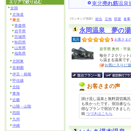
エリアで絞り込む
東北
売れ筋
温泉
全国
北海道
[ランキング項目]
総合
立地
部屋
食事
東北
青森県
永岡温泉 夢の湯
岩手県
宮城県
5
風呂
お客さまの
秋田県
山形県
エ
岩手県 奥州・平
福島県
リ
毎分７２０リット
特
ら温まる温泉です
北関東
ア
徴
お気に入りに
首都圏
伊豆・箱根
甲信越
お客さまの声
北陸
東海
掛け流し温泉と無料貸切風呂
近畿
も良かったです。宿泊者なら
山陽・山陰
得なプランで宿泊できました。近隣
四国
稿
つづきはこちら
九州
沖縄