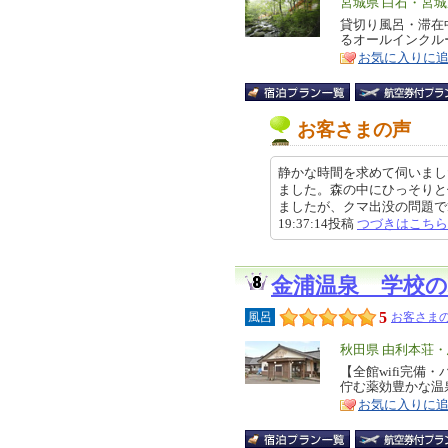
エ
宮城県 白石・宮
リ
貸切り風呂・滞在
特
るオールインクル
ア
徴
お気に入りに
お客さまの声
静かな時間を求めて伺いまし
ました。森の中にひっそりと
ましたが、クマ出没の問題で範囲
19:37:14投稿
つづきはこちら
金浦温泉 学校の
5
風呂
お客さまの
エ
秋田県 由利本荘
リ
【全館wifi完備
特
佇む薬効豊かな温
ア
徴
お気に入りに