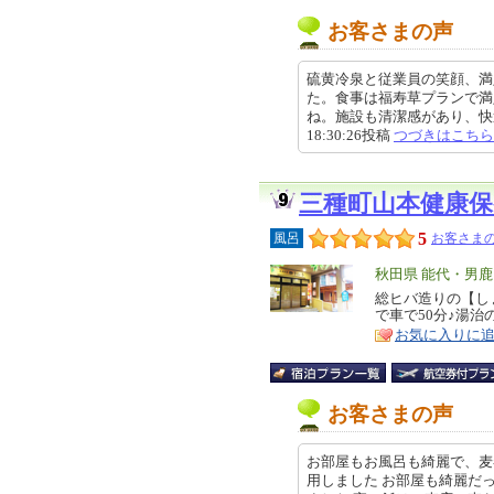
お客さまの声
硫黄冷泉と従業員の笑顔、満
た。食事は福寿草プランで満
ね。施設も清潔感があり、快適に
18:30:26投稿
つづきはこちら
三種町山本健康
5
風呂
お客さまの
エ
秋田県 能代・男
リ
総ヒバ造りの【し
特
で車で50分♪湯
ア
徴
お気に入りに
お客さまの声
お部屋もお風呂も綺麗で、麦巻
用しました お部屋も綺麗だ