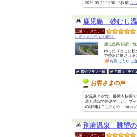
2026-05-22 09:30:43投稿
つ
鹿児島 砂むし
設備・アメニティ
お客さまの声（2310件）
エ
鹿児島県 指宿・
リ
ゆったりとした松
特
で贅沢に癒される
ア
徴
お気に入りに
お客さまの声
お風呂と夕食、部屋も快適で
屋も清潔で快適でした。プー
の詳細はこちらから https://rev
別府温泉 眺望
設備・アメニティ