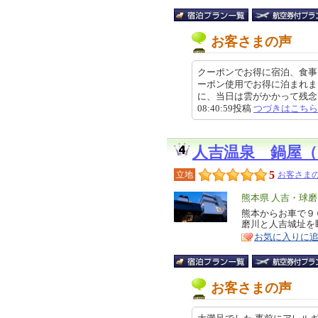
お客さまの声
クーポンでお得に宿泊、食事
ーポン使用でお得に泊まれま
に、当日は雲がかかって残念でし
08:40:59投稿
つづきはこちら
人吉温泉 鍋屋（
5
立地
お客さまの
エ
熊本県 人吉・球磨
リ
熊本からお車で９
特
磨川と人吉城址を
ア
徴
お気に入りに
お客さまの声