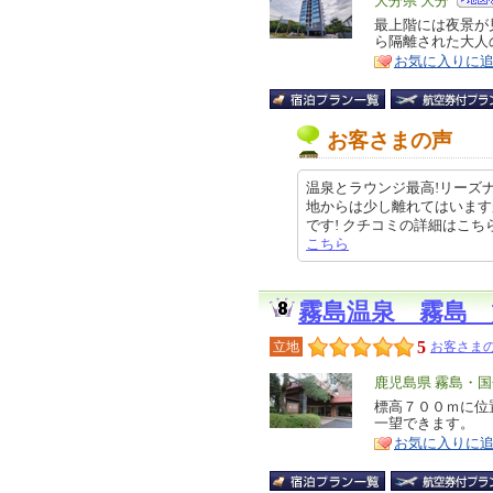
エ
大分県 大分
リ
最上階には夜景が
特
ら隔離された大人
ア
徴
お気に入りに
お客さまの声
温泉とラウンジ最高!リーズ
地からは少し離れてはいます
です! クチコミの詳細はこちらから h
こちら
霧島温泉 霧島 
5
立地
お客さまの
エ
鹿児島県 霧島・
リ
標高７００ｍに位
特
一望できます。
ア
徴
お気に入りに