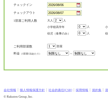
チェックイン
チェックアウト
1部屋ご利用人数
大人
人
人
小学校高学年
小
人
幼児（食事のみ）
幼
ご利用部屋数
部屋
料金
～
（1部屋1泊あたり）
会社情報
個人情報保護方針
社会的責任[CSR]
採用情報
規約集
© Rakuten Group, Inc.