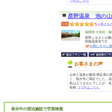
づきはこちら
星野温泉 池の山
5
立地
お客さまの
エ
福岡県 大牟田・
リ
星野ふるさと公園
特
和風温泉宿です。
ア
徴
お気に入りに
お客さまの声
お米と温泉が最高!満足度の
く、朝夕共に満足でした。温
私は入りませんでしたが、友人は朝
投稿
つづきはこちら
表示中の宿泊施設で空室検索