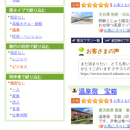
沖縄
5
立地
お客さまの
宿タイプで絞り込む
エ
大分県 別府・日出
指定なし
リ
阿蘇くじゅう国立
特
高級ホテル・旅館
わせ持つ高原リゾ
ア
徴
温泉
お気に入りに
民宿・ペンション
旅行の目的で絞り込む
お客さまの声
指定なし
レジャー
また泊まりたい、とても良い
ビジネス
がとうございます クチコ
https://review.travel.rakut
同伴者で絞り込む
指定なし
一人
温泉宿 宝箱
家族
5
立地
お客さまの
恋人
友達
エ
鹿児島県 鹿屋・
仕事仲間
リ
温泉宿 宝箱（旧
特
です。夕食は食べ
ア
徴
お気に入りに