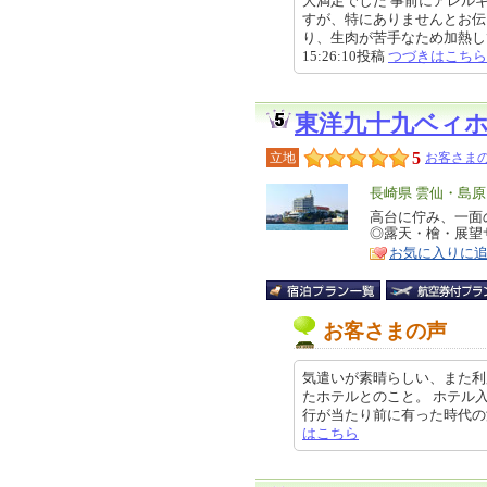
大満足でした 事前にアレル
すが、特にありませんとお伝
り、生肉が苦手なため加熱しても
15:26:10投稿
つづきはこちら
東洋九十九ベィ
5
立地
お客さまの
エ
長崎県 雲仙・島
リ
高台に佇み、一面
特
◎露天・檜・展望
ア
徴
お気に入りに
お客さまの声
気遣いが素晴らしい、また利
たホテルとのこと。 ホテル
行が当たり前に有った時代の温泉ホ
はこちら