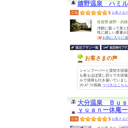
嬉野温泉 ハミ
5
立地
お客さまの
エ
佐賀県 嬉野・武
リ
洋館に籠って美と
特
性に嬉しい要素が
ア
徴
お気に入りに
お客さまの声
シャンプーバーと貸切大浴場
も夜もほぼ貸し切りで大浴場
ルで清掃も行き届いていました。
20:47:31投稿
つづきはこちら
大分温泉 Ｂｕｓ
ｙｕａｎー休庵ー
5
立地
お客さまの