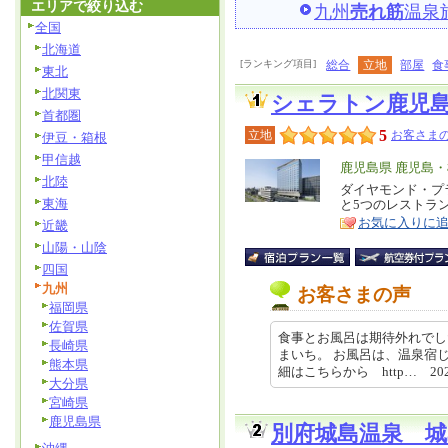
エリアで絞り込む
九州
売れ筋
温泉
全国
北海道
[ランキング項目]
総合
立地
部屋
食
東北
北関東
シェラトン鹿児
首都圏
5
立地
お客さまの
伊豆・箱根
甲信越
エ
鹿児島県 鹿児島
北陸
リ
ダイヤモンド・プ
特
東海
と5つのレストラ
ア
徴
お気に入りに
近畿
山陽・山陰
四国
九州
お客さまの声
福岡県
佐賀県
食事とお風呂は期待外れでし
長崎県
まいち。 お風呂は、温泉宿
熊本県
細はこちらから http… 2026-
大分県
宮崎県
鹿児島県
別府城島温泉 