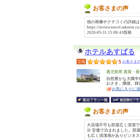
お客さまの声
他の画像やクチコミの詳細
https://review.travel.rakute
2026-05-31 15:08:43投稿
ホテルあすぱる
5
立地
お客さまの
エ
鹿児島県 鹿屋・
リ
自然豊かな大隅半
特
おさき」隣接。静
ア
徴
お気に入りに
お客さまの声
大浴場不可も部屋広く清潔で
分 安価で泊まれました。部
も広く清潔感がありビジネスにもプ