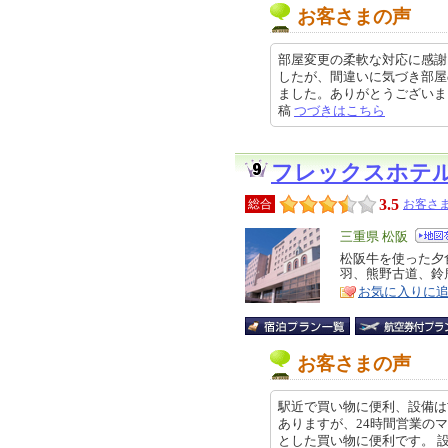
お客さまの声
部屋変更の柔軟な対応に感謝
したが、間違いに気づき部屋
ました。ありがとうございました。朝
稿
つづきはこちら
フレックスホテル（
3.5
総合
お客さま
エ
三重県 松阪
リ
松阪牛を使った夕
特
羽、熊野古道、鈴
ア
徴
お気に入りに
お客さまの声
駅近で買い物に便利、設備は
ありますが、24時間営業の
とした買い物に便利です。 設備は