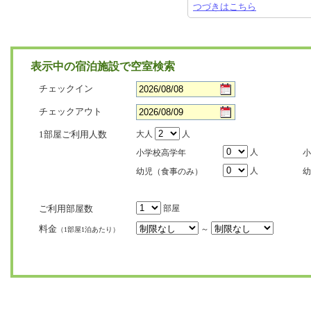
つづきはこちら
表示中の宿泊施設で空室検索
チェックイン
チェックアウト
1部屋ご利用人数
大人
人
人
小学校高学年
小
人
幼児（食事のみ）
幼
ご利用部屋数
部屋
料金
～
（1部屋1泊あたり）