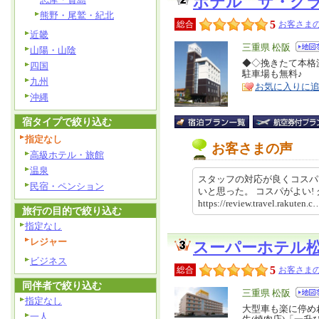
ホテル ザ・グ
熊野・尾鷲・紀北
5
総合
お客さまの
近畿
エ
三重県 松阪
山陽・山陰
リ
◆◇挽きたて本格
特
四国
駐車場も無料♪
ア
徴
九州
お気に入りに
沖縄
宿タイプで絞り込む
指定なし
お客さまの声
高級ホテル・旅館
温泉
スタッフの対応が良くコスパ
民宿・ペンション
いと思った。 コスパがよい
https://review.travel.rakut
旅行の目的で絞り込む
指定なし
レジャー
スーパーホテル
ビジネス
5
総合
お客さまの
同伴者で絞り込む
エ
三重県 松阪
指定なし
リ
大型車も楽に停め
特
一人