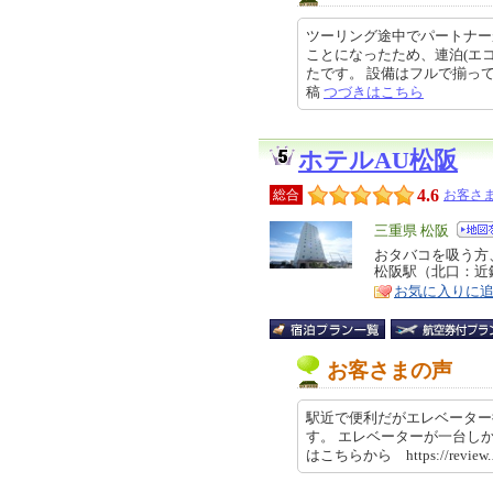
ツーリング途中でパートナー
ことになったため、連泊(エ
たです。 設備はフルで揃っていて
稿
つづきはこちら
ホテルAU松阪
4.6
総合
お客さま
エ
三重県 松阪
リ
おタバコを吸う方
特
松阪駅（北口：近
ア
徴
お気に入りに
お客さまの声
駅近で便利だがエレベーター
す。 エレベーターが一台し
はこちらから https://review.