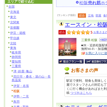
エリアで絞り込む
松阪
売れ筋
ホ
全国
北海道
[ランキング項目]
総合
立地
部屋
食
東北
北関東
エースイン・松
首都圏
5
総合
お客さまの
伊豆・箱根
甲信越
エ
三重県 松阪
北陸
リ
■JR・近鉄松阪
特
東海
無料Wi-Fi・加
ア
徴
岐阜県
お気に入りに
静岡県
愛知県
三重県
お客さまの声
津･鈴鹿･亀山
四日市・桑名・湯の山・長
島温泉
駅近で便利、朝食も美味しく
麗でスタッフさんの対応も丁
伊賀・名張
くに行く機会があればまた利用した
松阪
稿
つづきはこちら
伊勢・二見
鳥羽
志摩・賢島