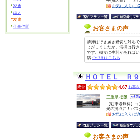
牛(焼肉店)「一
ア
徴
家族
お気に入りに
恋人
友達
仕事仲間
お客さまの声
清掃は行き届き親切な対応で
じがしましたが、清掃は行き
です。朝食に牛乳があればいいなと
稿
つづきはこちら
ＨＯＴＥＬ Ｒ９
4.67
総合
お客さ
エ
三重県 松阪
リ
【駐車場無料】コ
特
光の拠点に！パス
ア
徴
お気に入りに
お客さまの声