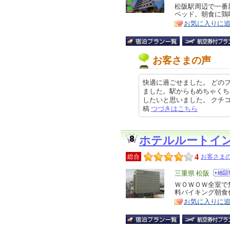
リ
松阪駅周辺で一番
特
ベッド。朝食に鶏
ア
徴
お気に入りに
お客さまの声
快適に過ごせました。 どの
ました。駅からもめちゃくち
したいと思いました。 クチコミの
稿
つづきはこちら
ホテルルートイ
4
総合
お客さまの
エ
三重県 松阪
リ
ＷＯＷＯＷ全室で
特
料バイキング朝食
ア
徴
お気に入りに