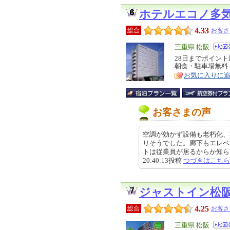
ホテルエコノ多
4.33
総合
お客さ
エ
三重県 松阪
リ
28日までポイント
特
朝食・駐車場無料
ア
徴
お気に入りに
お客さまの声
空調が効かず設備も老朽化、
りそうでした。廊下もエレベ
トは従業員が居るからか知らんけ
20:40:13投稿
つづきはこちら
ジャストイン松
4.25
総合
お客さ
エ
三重県 松阪