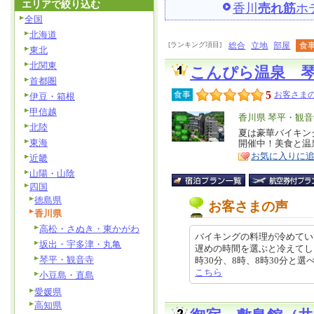
エリアで絞り込む
香川
売れ筋
ホ
全国
北海道
[ランキング項目]
総合
立地
部屋
食
東北
北関東
こんぴら温泉 
首都圏
5
食事
お客さまの
伊豆・箱根
甲信越
エ
香川県 琴平・観音
北陸
リ
夏は豪華バイキン
特
東海
開催中！美食と温
ア
徴
お気に入りに
近畿
山陽・山陰
四国
徳島県
お客さまの声
香川県
高松・さぬき・東かがわ
バイキングの料理が冷めてい
坂出・宇多津・丸亀
遅めの時間を選ぶと冷えてしま
琴平・観音寺
時30分、8時、8時30分と選べ遅め
こちら
小豆島・直島
愛媛県
高知県