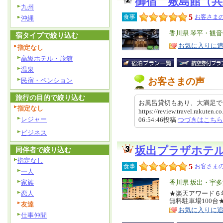
御宿 敷島館（
九州
5
食事
お客さまの
沖縄
エ
香川県 琴平・観音
宿タイプで絞り込む
リ
特
お気に入りに
指定なし
ア
徴
高級ホテル・旅館
温泉
お客さまの声
民宿・ペンション
旅行の目的で絞り込む
お風呂貸切もあり、大満足
指定なし
https://review.travel.rakuten
レジャー
06:54:46投稿
つづきはこちら
ビジネス
坂出プラザホテ
同伴者で絞り込む
指定なし
5
食事
お客さまの
一人
家族
エ
香川県 坂出・宇
リ
恋人
★楽天アワード６年
特
無料駐車場100
ア
友達
徴
お気に入りに
仕事仲間