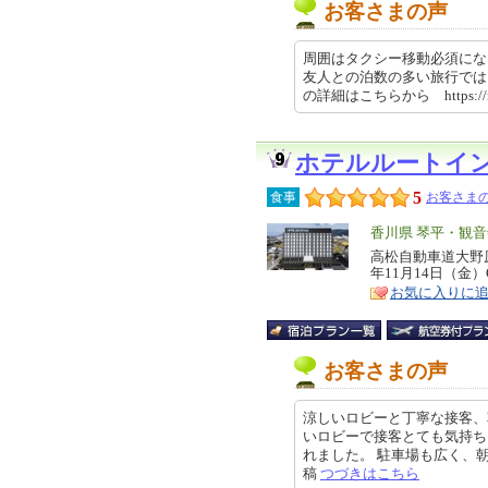
お客さまの声
周囲はタクシー移動必須にな
友人との泊数の多い旅行では
の詳細はこちらから https://rev
ホテルルートイ
5
食事
お客さまの
エ
香川県 琴平・観音
リ
高松自動車道大野原
特
年11月14日（金）
ア
徴
お気に入りに
お客さまの声
涼しいロビーと丁寧な接客、
いロビーで接客とても気持ち
れました。 駐車場も広く、朝食の
稿
つづきはこちら