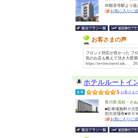
リ
JR観音寺駅より
特
お気に入りに
ア
徴
お客さまの声
フロント対応が良かった フ
気のお店も教えて頂き大変
https://review.travel.rak… 
ホテルルートイ
5
食事
お客さまの
エ
香川県 高松・さ
リ
■駐車場無料※大
特
別大浴場有■ＷＯ
ア
徴
お気に入りに