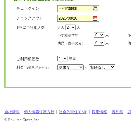
チェックイン
チェックアウト
1部屋ご利用人数
大人
人
人
小学校高学年
小
人
幼児（食事のみ）
幼
ご利用部屋数
部屋
料金
～
（1部屋1泊あたり）
会社情報
個人情報保護方針
社会的責任[CSR]
採用情報
規約集
© Rakuten Group, Inc.