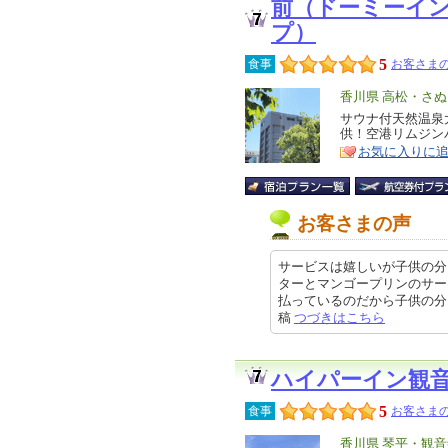
前（ドーミーイ
プ）
5
食事
お客さまの
エ
香川県 高松・さ
リ
サウナ付天然温泉
特
供！空港リムジン
ア
徴
お気に入りに
お客さまの声
サービスは嬉しいが子供の分
ターとマンゴープリンのサー
払っているのだから子供の分も欲し
稿
つづきはこちら
ハイパーイン観
5
食事
お客さまの
エ
香川県 琴平・観音