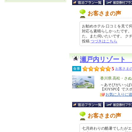
お客さまの声
お勧めホテル 口コミを見て
対応も素晴らしかったです。
た。また伺いたいです。 クチコミ
投稿
つづきはこちら
瀬戸内リゾート
5
食事
お客さまの
エ
香川県 高松・さ
リ
～あそびがいっぱ
特
【JOYSPO】で
ア
徴
お気に入りに
お客さまの声
七月終わりの酷暑でしたがエ