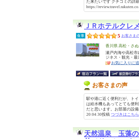
た来たいです クチコミの
https://review.travel.rakute
ＪＲホテルクレ
5
食事
お客さまの
エ
香川県 高松・さ
リ
瀬戸内海や高松市
特
ジネス・観光・最
ア
徴
お気に入りに
お客さまの声
駅や港に近く便利だが、トイ
は給水機もあってとても便利
だと思います。お部屋の設備は快
20:04:30投稿
つづきはこちら
天然温泉 玉藻