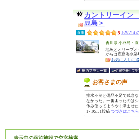
カントリーイン
豆島＞
5
食事
お客さまの
エ
香川県 小豆島・直
リ
地魚とオリーブオ
特
からは鹿島海水浴
ア
徴
お気に入りに
お客さまの声
排水不良と備品不足で残念な
なかった。一番困ったのはシ
休み使ってようやく済ませた。バ
17:05:51投稿
つづきはこちら
表示中の宿泊施設で空室検索