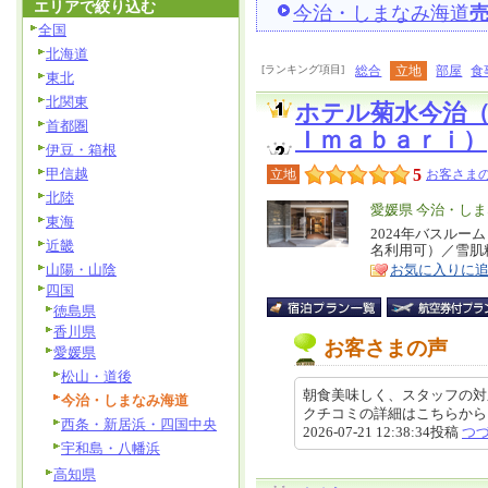
エリアで絞り込む
今治・しまなみ海道
全国
北海道
[ランキング項目]
総合
立地
部屋
食
東北
北関東
ホテル菊水今治
首都圏
Ｉｍａｂａｒｉ）
伊豆・箱根
甲信越
5
立地
お客さまの
北陸
エ
愛媛県 今治・し
東海
リ
2024年バスル
特
近畿
名利用可）／雪肌
ア
徴
山陽・山陰
お気に入りに
四国
徳島県
香川県
お客さまの声
愛媛県
松山・道後
朝食美味しく、スタッフの対
今治・しまなみ海道
クチコミの詳細はこちらから https://r
西条・新居浜・四国中央
2026-07-21 12:38:34投稿
つ
宇和島・八幡浜
高知県