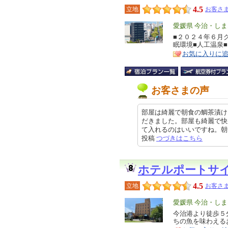
4.5
立地
お客さま
エ
愛媛県 今治・し
リ
■２０２４年６月
特
眠環境■人工温泉
ア
徴
お気に入りに
お客さまの声
部屋は綺麗で朝食の鯛茶漬け
だきました。部屋も綺麗で快
て入れるのはいいですね。朝食のバ
投稿
つづきはこちら
ホテルポートサ
4.5
立地
お客さま
エ
愛媛県 今治・し
リ
今治港より徒歩５
特
ちの魚を味わえる
ア
徴