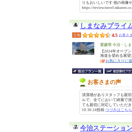
りもおいしいです 他の画
https://review.travel.rakut
しまなみプライ
4.5
立地
お客さま
エ
愛媛県 今治・し
リ
【2024年オープ
特
海道を望める展望
ア
徴
お気に入りに
お客さまの声
清潔感がありスタッフも親切
ルで、全てにおいて綺麗で清
ても親切に対応していただき、笑
10:30:24投稿
つづきはこちら
今治ステーショ