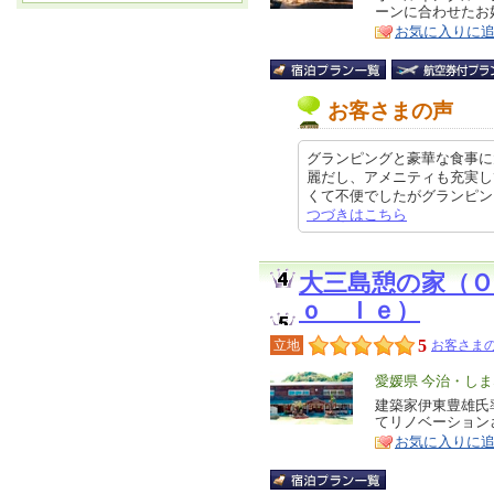
ーンに合わせたお
ア
徴
お気に入りに
お客さまの声
グランピングと豪華な食事に
麗だし、アメニティも充実し
くて不便でしたがグランピングなん
つづきはこちら
大三島憩の家（Ｏ
ｏ Ｉｅ）
5
立地
お客さまの
エ
愛媛県 今治・し
リ
建築家伊東豊雄氏
特
てリノベーション
ア
徴
お気に入りに