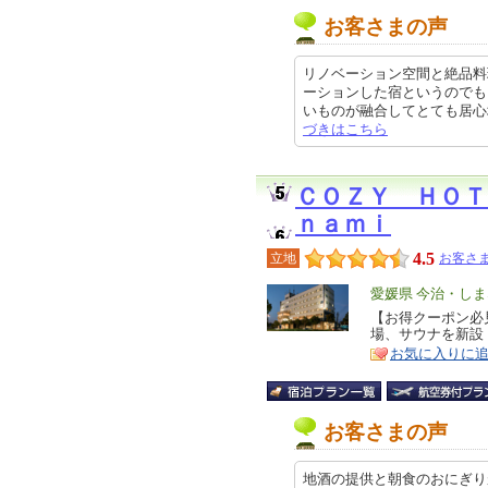
お客さまの声
リノベーション空間と絶品料
ーションした宿というのでも
いものが融合してとても居心地が良
づきはこちら
ＣＯＺＹ ＨＯＴ
ｎａｍｉ
4.5
立地
お客さま
エ
愛媛県 今治・し
リ
【お得クーポン必見
特
場、サウナを新設
ア
徴
お気に入りに
お客さまの声
地酒の提供と朝食のおにぎり