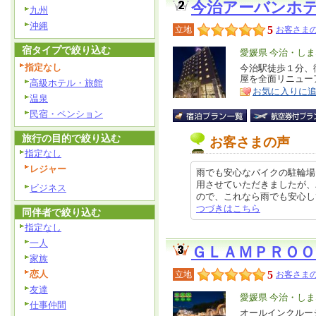
今治アーバンホ
九州
沖縄
5
立地
お客さまの
宿タイプで絞り込む
エ
愛媛県 今治・し
指定なし
リ
今治駅徒歩１分、
特
屋を全面リニュー
ア
高級ホテル・旅館
徴
お気に入りに
温泉
民宿・ペンション
旅行の目的で絞り込む
お客さまの声
指定なし
レジャー
雨でも安心なバイクの駐輪場
用させていただきましたが、
ビジネス
ので、これなら雨でも安心して駐輪
つづきはこちら
同伴者で絞り込む
指定なし
一人
ＧＬＡＭＰＲＯ
家族
恋人
5
立地
お客さまの
友達
エ
愛媛県 今治・し
仕事仲間
リ
オールインクルー
特