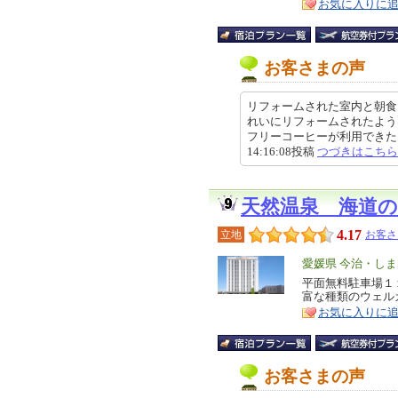
お気に入りに
お客さまの声
リフォームされた室内と朝食
れいにリフォームされたよう
フリーコーヒーが利用できたとこ
14:16:08投稿
つづきはこちら
天然温泉 海道
4.17
立地
お客さ
エ
愛媛県 今治・し
リ
平面無料駐車場１
特
富な種類のウェル
ア
徴
お気に入りに
お客さまの声