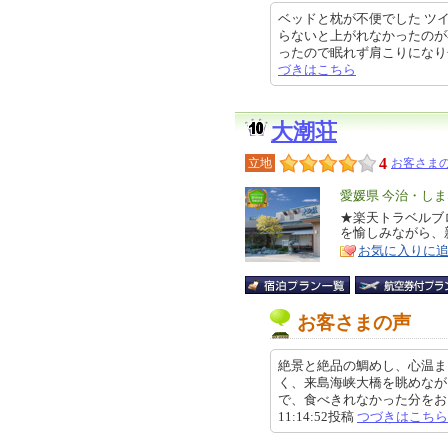
ベッドと枕が不便でした ツ
らないと上がれなかったのが
ったので眠れず肩こりになり辛かっ
づきはこちら
大潮荘
4
立地
お客さまの
エ
愛媛県 今治・し
リ
★楽天トラベルブロ
特
を愉しみながら、
ア
徴
お気に入りに
お客さまの声
絶景と絶品の鯛めし、心温ま
く、来島海峡大橋を眺めなが
で、食べきれなかった分をおにぎ
11:14:52投稿
つづきはこちら