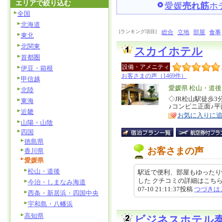
エリアで絞り込む
愛媛
売れ筋
ホ
全国
北海道
[ランキング項目]
総合
立地
部屋
食事
東北
北関東
スカイホテル
首都圏
設備・アメニティ
伊豆・箱根
お客さまの声（1469件）
甲信越
エ
愛媛県 松山・道後
北陸
リ
◇JR松山駅徒歩
特
東海
♪コンビニ正面♪
ア
徴
近畿
お気に入りに
山陽・山陰
四国
徳島県
お客さまの声
香川県
愛媛県
松山・道後
駅近で便利、部屋もゆったり
した クチコミの詳細はこちらから https
今治・しまなみ海道
07-10 21:11:37投稿
つづきは
西条・新居浜・四国中央
宇和島・八幡浜
高知県
ビジネスホテル