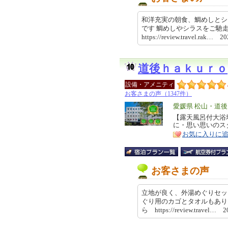
和洋充実の朝食、鯛めしとシ
です 鯛めしやシラスをご馳
https://review.travel.rak… 
道後ｈａｋｕｒｏ
設備・アメニティ
お客さまの声（1347件）
エ
愛媛県 松山・道後
リ
【露天風呂付大浴
特
に・思い思いのス
ア
徴
お気に入りに
お客さまの声
立地が良く、外湯めぐりセッ
ぐり用のカゴとタオルもあり
ら https://review.travel… 