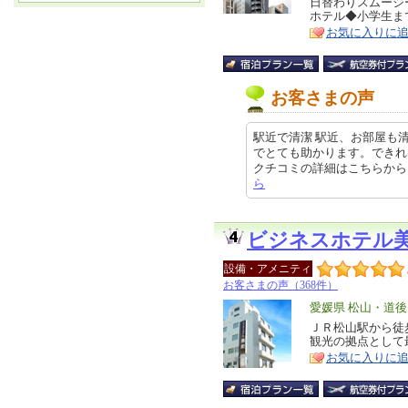
リ
日替わりスムージ
特
ホテル◆小学生ま
ア
徴
お気に入りに
お客さまの声
駅近で清潔 駅近、お部屋も
でとても助かります。できれ
クチコミの詳細はこちらから https
ら
ビジネスホテル
設備・アメニティ
お客さまの声（368件）
エ
愛媛県 松山・道後
リ
ＪＲ松山駅から徒
特
観光の拠点として
ア
徴
お気に入りに