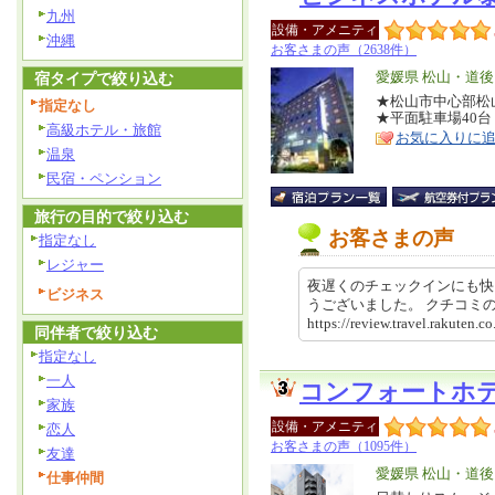
九州
設備・アメニティ
沖縄
お客さまの声（2638件）
エ
愛媛県 松山・道後
宿タイプで絞り込む
リ
★松山市中心部松
特
指定なし
★平面駐車場40台
ア
徴
高級ホテル・旅館
お気に入りに
温泉
民宿・ペンション
旅行の目的で絞り込む
お客さまの声
指定なし
レジャー
夜遅くのチェックインにも快
ビジネス
うございました。 クチコ
https://review.travel.rakut
同伴者で絞り込む
指定なし
一人
コンフォートホ
家族
設備・アメニティ
恋人
お客さまの声（1095件）
友達
エ
愛媛県 松山・道後
仕事仲間