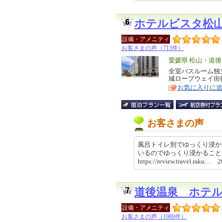
ホテルビスタ松
設備・アメニティ
お客さまの声（713件）
エ
愛媛県 松山・道後
リ
全室バスルーム独
特
城ロープウェイ街
ア
徴
お気に入りに
お客さまの声
風呂トイレ別でゆっくり浸か
いるのでゆっくり浸かるこ
https://review.travel.raku…
道後温泉 ホテ
設備・アメニティ
お客さまの声（1980件）