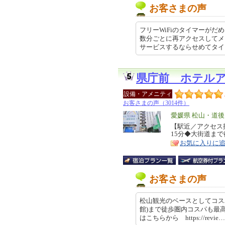
お客さまの声
フリーWiFiのタイマーがだめ
数分ごとに再アクセスしてメ
サービスするならせめてタイマー… 
県庁前 ホテル
設備・アメニティ
お客さまの声（3014件）
エ
愛媛県 松山・道後
リ
【駅近／アクセス
特
15分◆大街道まで
ア
徴
お気に入りに
お客さまの声
松山観光のベースとしてコス
館)まで徒歩圏内コスパも最
はこちらから https://revie… 