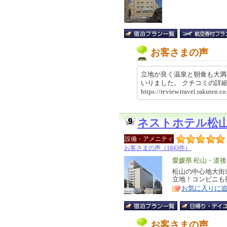
お客さまの声
立地が良く温泉と朝食も大満
いりました。 クチコミの
https://review.travel.rakute
ネストホテル松
設備・アメニティ
お客さまの声（1843件）
エ
愛媛県 松山・道後
リ
松山の中心地大街
特
立地！コンビニも
ア
徴
お気に入りに
お客さまの声