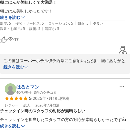
朝ごはんが美味しくて大満足！
ード、お弁当パック、ウェルカムドリンクバー、温泉の温度や清潔
さについてお褒めいただき大変嬉しく拝読いたしました。当ホテル
朝ごはん美味しかったです！
の朝食は健康を意識した和洋バイキングで、混雑状況も掲示してお
続きを読む
り、テイクアウトやお部屋でのお食事もご好評いただいておりま
|
|
|
|
|
部屋
:
5
接客・サービス
:
5
ロケーション
:
5
朝食
:
5
夕食
:
-
す。また、15時から21時まではソフトドリンクや紅茶など、17時
|
|
温泉・お風呂
:
5
設備
:
5
清潔さ
:
5
から21時にはアルコールもご用意しておりますので、ご滞在中のお
17
食事とともにご利用いただけます。

ご意見をお寄せいただき感謝申し上げます。初夏に入り、西条では
新緑が輝き、過ごしやすい季節となりました。皆様のまたのご利用
この度はスーパーホテル伊予西条にご宿泊いただき、誠にありがと
をスタッフ一同、心よりお待ちしております。

うございます。

続きを読む
スーパーホテル伊予西条　支配人
朝ごはんが美味しかったとのお言葉を頂戴し、とても光栄に思いま
す。お客様に美味しく朝食をご賞味いただき、一日のスタートを気
はるとマン
天然温泉 石鎚の湯 スーパーホテル伊予西条
持ちよくお過ごしいただけたことが私どもの何よりの喜びです。当
40代
/
男性
|
3
件のクチコミ
2026-05-08
5
2026年7月19日
投稿
ホテルでは健康朝食を無料でご提供しており、地元の食材を使った
メニューもご用意しておりますので、ぜひまたご利用くださいま
レジャー
恋人
2026年7月
宿泊
チェックイン時のスタッフの対応が素晴らしい
せ。

チェックインを担当したスタッフの方の対応が素晴らしかったです👍
お忙しい中、クチコミをご投稿いただき心より感謝申し上げます。

続きを読む