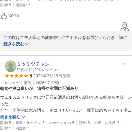
|
設備
:
5
清潔さ
:
5
ただ、アンケート用紙に答えてフロントに持っていったのに不在で直接
渡せなくてそこは少し残念⋯最後に一言お礼が言いたかったです(笑)

30
この場をお借りしてありがとうございました。

この度はご主人様との愛媛旅行に当ホテルをお選びいただき、誠に
ありがとうございます。ご宿泊のご感想をお聞かせくださり、心よ
続きを読む
り感謝申し上げます。

アンケート用紙を直接フロントにお渡しできなかったとのことで、
ミツミツチャン
ご不便をおかけし申し訳ございませんでした。最後にお声がけいた
50代
/
男性
|
20
件のクチコミ
5
2026年7月25日
投稿
だけなかったこと、心苦しく存じます。ですが、この場をお借りし
てお礼をお伝えくださり、スタッフ一同大変嬉しく思っておりま
レジャー
家族
2026年7月
宿泊
朝食や酒は良いが、清掃や空調に不満あり
す。

ウェルカムドリンクは地元石鎚酒造のお酒が試飲できる朝食も美味しか
「大浴場が最高で癒されました」「また来たいと思える場所」とい
った。

ったお言葉、大変光栄に存じます。当ホテル自慢の天然温泉 石鎚の
ただ、全体的に窓が汚く、ホコリもいっぱい、廊下はめちゃくちゃ暑く
湯は、多くのお客様からご好評いただいており、旅の疲れを癒して
一つしか無い遅いエレベーターを待つのが苦痛⋯。せっかくの大浴場を
続きを読む
くれると評判です。夜遅い時間帯は特に静かで、ゆったりとしたひ
|
|
|
|
|
利用するも、汗だく。LOHAS設計とは？を考えさせられるホテルでし
部屋
:
5
接客・サービス
:
5
ロケーション
:
5
朝食
:
5
温泉・お風呂
:
5
とときをお過ごしいただけたご様子に安心いたしました。

|
設備
:
5
清潔さ
:
5
た。