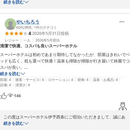
ますので、その際はご案内させて頂きますのでお楽しみになさって
うございます。また心温まるご感想をお寄せいただき、重ねてお礼
続きを読む
くださいませ。

申し上げます。

朝食ビュッフェでは健康を意識したメニューを日替わりでご提供し
ホテルに入った際の桧の香りでほっとしていただけたとのこと、ス
やいちろう
ており、無料でお楽しみいただけます。投稿を通して感じていただ
タッフ一同とても嬉しく思っております。お部屋の広さや清潔さ、
60代
/
男性
|
1
件のクチコミ
4
2026年5月31日
投稿
いたご意見・ご感想に心より感謝申し上げます。

天然温泉のお湯や朝食についてもご満足いただき、スタッフの対応
にもお褒めの言葉を賜り、大変励みになります。

レジャー
一人
2026年5月
宿泊
清潔で快適、コスパも良いスーパーホテル
じめじめとした梅雨の季節となりました。どうぞご自愛のうえ、ま
たのお越しをスタッフ一同お待ちしております。

コンセプトと実行が素晴らしいとのお言葉、身に余る思いで拝読し
スーパーホテルは初めであまり期待してなかったが、部屋はきれいでベ
ました。当ホテルは健康朝食や桧の香り、天然温泉にこだわり、お
ッドも広く、枕も選べて快適！温泉も掃除が掃除が行き届いて綺麗でコ
スーパーホテル伊予西条　支配人
客様に心地よく過ごしていただける空間作りを大切にしています。
スパが良い。

ご滞在中に快適にお過ごしいただけたご様子が伺え、安堵いたしま
お酒の試飲コーナーのようなところもあり、また、泊まりたいと思っ
続きを読む
天然温泉 石鎚の湯 スーパーホテル伊予西条
した。お部屋や温泉などで何かお気付きの点がございましたら、次
|
|
|
|
|
た。
部屋
:
4
接客・サービス
:
4
ロケーション
:
4
朝食
:
4
温泉・お風呂
:
4
2026-06-15
回ぜひご意見をお聞かせください。

|
設備
:
4
清潔さ
:
4
146
また、投稿いただきありがとうございました。初夏を迎え、西条市
も新緑が美しい時期です。次回もお会いできますことを心よりお待
ちしております。

この度はスーパーホテル伊予西条にご宿泊いただきまして、誠にあ
スーパーホテル伊予西条　支配人
りがとうございます。初めてのご利用とのこと、あまりご期待され
続きを読む
なかった中でお越しいただき、ご満足いただけたご様子を伺い、大