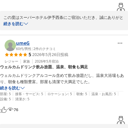
す。これから暑さが増してまいりますので、どうぞご自愛のうえお
過ごしくださいませ。

この度はスーパーホテル伊予西条にご宿泊いただき、誠にありがと
次回もお待ちしております。

うございます。

続きを読む
スーパーホテル伊予西条　支配人
お部屋でYouTubeをご覧いただけたとのことで、お喜びいただき大
変嬉しく存じます。当館では全室にてインターネット接続が可能と
umeG
天然温泉 石鎚の湯 スーパーホテル伊予西条
なっており、動画やさまざまなコンテンツを快適にお楽しみいただ
60代
/
男性
|
2
件のクチコミ
2026-07-19
5
2026年5月26日
投稿
けるよう設備を整えております。

レジャー
家族
2026年5月
宿泊
ウェルカムドリンク飲み放題、温泉、朝食も満足
また、館内には天然温泉「石鎚の湯」もございますので、お仕事や
ご旅行の疲れをゆっくり癒していただけます。さらに、午後3時か
ウェルカムドリンクアルコール含めて飲み放題だし、温泉大浴場もあ
ら9時まではソフトドリンクやコーヒー、紅茶が楽しめるウェルカ
り、朝食も種類豊富。部屋も清潔で大満足でした。
ムバー、午後5時からはアルコールドリンクもご自由にご利用いた
続きを読む
だけます。

|
|
|
|
|
部屋
:
5
接客・サービス
:
5
ロケーション
:
5
朝食
:
5
温泉・お風呂
:
5
|
設備
:
5
清潔さ
:
5
このような温かいご感想をお寄せくださり、重ねてお礼申し上げま
76
す。

四国も初夏の日差しがまぶしい季節になりました。西条の風景とと