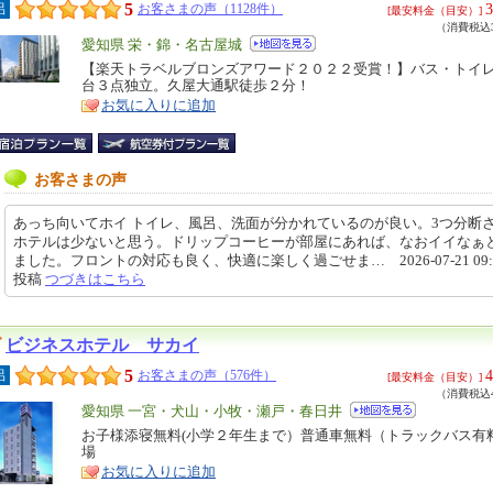
5
3
呂
お客さまの声（1128件）
[最安料金（目安）]
（消費税込3
エ
愛知県 栄・錦・名古屋城
リ
【楽天トラベルブロンズアワード２０２２受賞！】バス・トイ
特
台３点独立。久屋大通駅徒歩２分！
ア
徴
お気に入りに追加
お客さまの声
あっち向いてホイ トイレ、風呂、洗面が分かれているのが良い。3つ分断
ホテルは少ないと思う。ドリップコーヒーが部屋にあれば、なおイイなぁ
ました。フロントの対応も良く、快適に楽しく過ごせま… 2026-07-21 09:0
投稿
つづきはこちら
ビジネスホテル サカイ
5
4
呂
お客さまの声（576件）
[最安料金（目安）]
（消費税込4
エ
愛知県 一宮・犬山・小牧・瀬戸・春日井
リ
お子様添寝無料(小学２年生まで）普通車無料（トラックバス有
特
場
ア
徴
お気に入りに追加