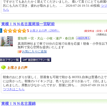
ですがとてもあたたかく迎えてくださいました。 着いて直ぐにとても綺麗
呂にも入れて頂き、疲れが取れました。 … 2026-07-26 19:51:40投稿
つづ
ちら
東横ＩＮＮ名古屋尾張一宮駅前
5
4
呂
お客さまの声（290件）
[最安料金（目安）]
（消費税込5
エ
愛知県 一宮・犬山・小牧・瀬戸・春日井
リ
真清田神社まで車で10分の立地で出発を応援！朝食・小学生以
特
無料で安心空間を提供いたします
ア
徴
お気に入りに追加
お客さまの声
朝食のおにぎりが楽しく、部屋食も可能で助かる HOTEL自体は普通の上
には良かった。朝食のバイキングは、色々なおにぎりがあって、2泊しま
しめました。席数が少なかったですが、部屋に持ち… 2026-07-09 19:16:
つづきはこちら
東横ＩＮＮ名古屋錦