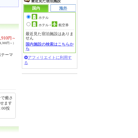
最近見た宿泊施設
国内
海外
ホテル
ホテル
+
航空券
最近見た宿泊施設はありま
,910
円～
せん
,300円～）
国内施設の検索はこちらか
ら
浴テーマ
アフィリエイトに利用す
る
ナで癒さ
ごせます
:00投