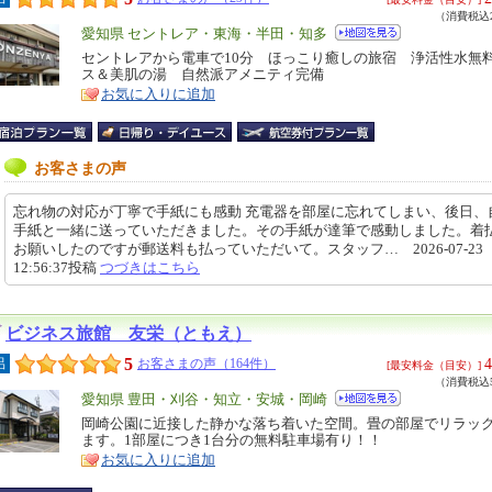
（消費税込2
エ
愛知県 セントレア・東海・半田・知多
リ
セントレアから電車で10分 ほっこり癒しの旅宿 浄活性水無
特
ス＆美肌の湯 自然派アメニティ完備
ア
徴
お気に入りに追加
お客さまの声
忘れ物の対応が丁寧で手紙にも感動 充電器を部屋に忘れてしまい、後日、
手紙と一緒に送っていただきました。その手紙が達筆で感動しました。着
お願いしたのですが郵送料も払っていただいて。スタッフ… 2026-07-23
12:56:37投稿
つづきはこちら
ビジネス旅館 友栄（ともえ）
5
4
呂
お客さまの声（164件）
[最安料金（目安）]
（消費税込5
エ
愛知県 豊田・刈谷・知立・安城・岡崎
リ
岡崎公園に近接した静かな落ち着いた空間。畳の部屋でリラッ
特
ます。1部屋につき1台分の無料駐車場有り！！
ア
徴
お気に入りに追加