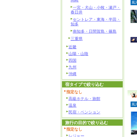
岡崎
風
一宮・犬山・小牧・瀬戸・
春日井
セントレア・東海・半田・
知多
南知多・日間賀島・篠島
三重県
近畿
山陽・山陰
四国
九州
沖縄
宿タイプで絞り込む
指定なし
高級ホテル・旅館
風
温泉
民宿・ペンション
旅行の目的で絞り込む
指定なし
レジャー