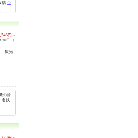
3投稿
つ
,546
円～
,900円～）
く、観光
機の音
。名鉄
,273
円～