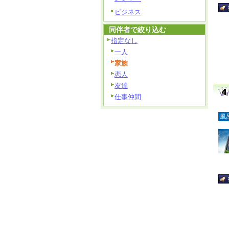
ビジネス
同伴者で絞り込む
指定なし
一人
家族
恋人
友達
仕事仲間
風