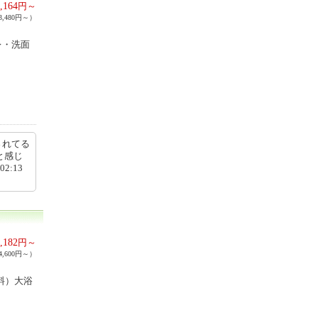
,164
円～
,480円～）
レ・洗面
されてる
と感じ
2:13
,182
円～
,600円～）
料）大浴