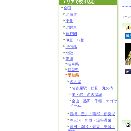
エリアで絞り込む
全国
北海道
[ラン
東北
北関東
首都圏
風
伊豆・箱根
甲信越
北陸
東海
岐阜県
静岡県
愛知県
名古屋
名古屋駅・伏見・丸の内
栄・錦・名古屋城
金山・熱田・千種・ナゴヤ
ドーム
豊橋・豊川・蒲郡・伊良湖
奥三河・新城・湯谷温泉
豊田・刈谷・知立・安城・