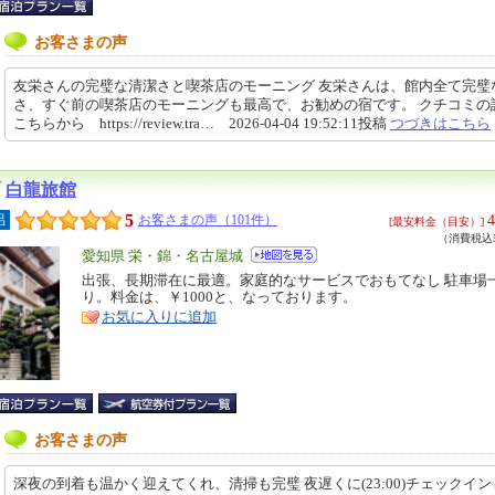
お客さまの声
友栄さんの完璧な清潔さと喫茶店のモーニング 友栄さんは、館内全て完璧
さ、すぐ前の喫茶店のモーニングも最高で、お勧めの宿です。 クチコミの
こちらから https://review.tra… 2026-04-04 19:52:11投稿
つづきはこちら
白龍旅館
5
4
呂
お客さまの声（101件）
[最安料金（目安）]
（消費税込5
エ
愛知県 栄・錦・名古屋城
リ
出張、長期滞在に最適。家庭的なサービスでおもてなし 駐車場
特
り。料金は、￥1000と、なっております。
ア
徴
お気に入りに追加
お客さまの声
深夜の到着も温かく迎えてくれ、清掃も完璧 夜遅くに(23:00)チェックイ