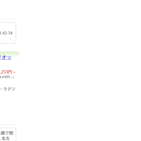
ら
6:42:54
リオッ
,253
円～
,478円～）
・ラグジ
公園で開
く名古