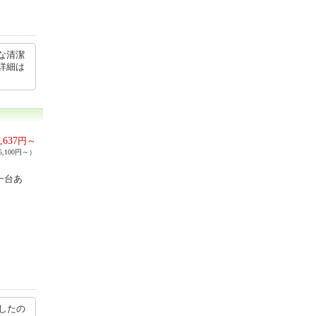
な清潔
詳細は
,637
円～
,100円～）
一台あ
ンしたの