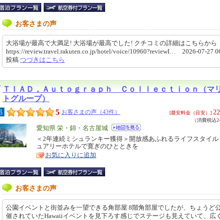
お客さまの声
大浴場が最高で大満足! 大浴場が最高でした! クチコミの詳細はこちらか
https://review.travel.rakuten.co.jp/hotel/voice/10960?reviewI… 2026-07-27 0
投稿
つづきはこちら
ＴＩＡＤ，Ａｕｔｏｇｒａｐｈ Ｃｏｌｌｅｃｔｉｏｎ（マ
トグループ）
5
22
呂
お客さまの声（43件）
[最安料金（目安）]
（消費税込24
エ
愛知県 栄・錦・名古屋城
リ
＜2年連続ミシュランキー獲得＞開放感あふれるライフスタイル
特
ュアリーホテルで寛ぎのひとときを
ア
徴
お気に入りに追加
お客さまの声
公園イベントと街並みを一望できる角部屋 8階角部屋でしたが、ちょうど
催されていたHawaiiイベントを見下ろす感じでステージも見えていて、広