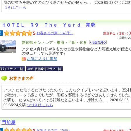
屋の街並みを眺めてのんびり過ごせたのが良かっ… 2026-05-28 07:02:2
づきはこちら
ＨＯＴＥＬ Ｒ９ Ｔｈｅ Ｙａｒｄ 常滑
5
3
呂
お客さまの声（140件）
[最安料金（目安）]
（消費税込3
エ
愛知県 セントレア・東海・半田・知多
リ
アクセス良好◎やきもの散歩道や博物館など人気観光地が程近
特
の拠点としても最適です♪
ア
徴
お気に入りに追加
お客さまの声
いいよ ただ泊まるだけだったので、こんなタイプもいいと思います。室外
は確かに～って感じでしたが、睡眠を邪魔するほどではありませんでした
の駅も、たぶん歩いていける距離だと思います。掃除の方… 2026-08-05
09:36:24投稿
つづきはこちら
門前屋
5
2
呂
お客さまの声（29件）
[最安料金（目安）]