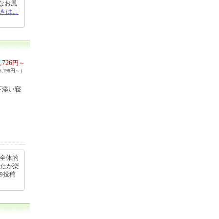
なお風
きはこ
,726
円～
,198円～）
下添い寝
で全体的
したが楽
39投稿