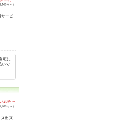
,500円～）
料サービ
自宅に
払いで
,728
円～
,200円～）
クス出来