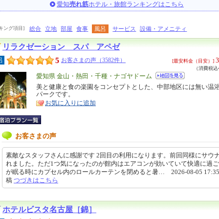
愛知
売れ筋
ホテル・旅館ランキングはこちら
キング項目]
総合
立地
部屋
食事
風呂
サービス
設備・アメニティ
リラクゼーション スパ アペゼ
5
3
呂
お客さまの声（3582件）
[最安料金（目安）]
（消費税込4
エ
愛知県 金山・熱田・千種・ナゴヤドーム
リ
美と健康と食の楽園をコンセプトとした、中部地区には無い温
特
パークです。
ア
徴
お気に入りに追加
お客さまの声
素敵なスタッフさんに感謝です 2回目の利用になります。前回同様にサウ
れました。ただ1つ気になったのが館内はエアコンが効いていて快適に過
が眠る時にカプセル内のロールカーテンを閉めると暑… 2026-08-05 17:35
稿
つづきはこちら
ホテルビスタ名古屋［錦］