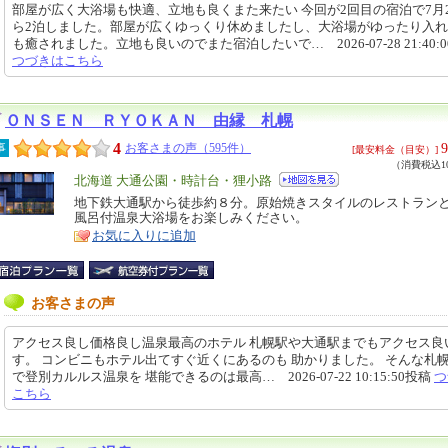
部屋が広く大浴場も快適、立地も良くまた来たい 今回が2回目の宿泊で7月
ら2泊しました。部屋が広くゆっくり休めましたし、大浴場がゆったり入
も癒されました。立地も良いのでまた宿泊したいで… 2026-07-28 21:40:
つづきはこちら
ＯＮＳＥＮ ＲＹＯＫＡＮ 由縁 札幌
4
9
事
お客さまの声（595件）
[最安料金（目安）]
（消費税込10
エ
北海道 大通公園・時計台・狸小路
リ
地下鉄大通駅から徒歩約８分。原始焼きスタイルのレストラン
特
風呂付温泉大浴場をお楽しみください。
ア
徴
お気に入りに追加
お客さまの声
アクセス良し価格良し温泉最高のホテル 札幌駅や大通駅までもアクセス良
す。 コンビニもホテル出てすぐ近くにあるのも 助かりました。 そんな札
で登別カルルス温泉を 堪能できるのは最高… 2026-07-22 10:15:50投稿
つ
こちら