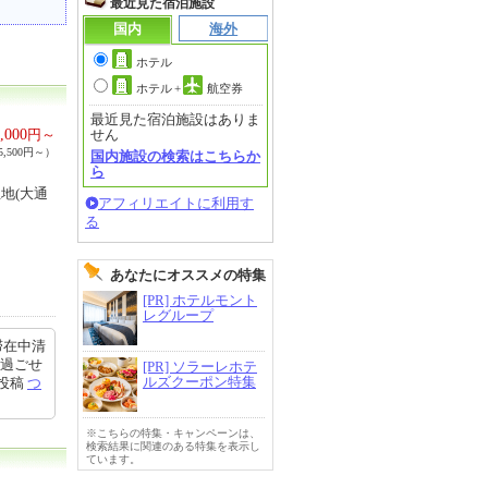
最近見た宿泊施設
国内
海外
ホテル
ホテル
+
航空券
最近見た宿泊施設はありま
,000
円～
せん
,500円～）
国内施設の検索はこちらか
ら
地(大通
アフィリエイトに利用す
る
あなたにオススメの特集
[PR] ホテルモント
レグループ
滞在中清
に過ごせ
[PR] ソラーレホテ
ルズクーポン特集
9投稿
つ
※こちらの特集・キャンペーンは、
検索結果に関連のある特集を表示し
ています。