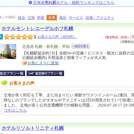
北海道
売れ筋
ホテル・旅館ランキングはこちら
キング項目]
総合
立地
部屋
食事
風呂
サービス
設備・アメニティ
ホテルモントレエーデルホフ札幌
5
5
事
お客さまの声（4850件）
[最安料金（目安）]
（消費税込5
エ
北海道 札幌・新札幌・琴似
リ
【札幌駅徒歩約7分】全館Wi-Fi完備！ビジネス・観光に抜群の立
特
公園徒歩圏内) 天然温泉と朝食ブッフェが大人気
ア
徴
お気に入りに追加
お客さまの声
立地が良く対応も丁寧、また泊まりたい 南館サウスツインルーム2連泊、
掃なしのプランでしたがタオルやアメニティは2日分用意されていて快適
ました。 立地が良く公共交通機関での移動も問題… 2026-07-28 17:29:5
づきはこちら
ホテルリソルトリニティ札幌