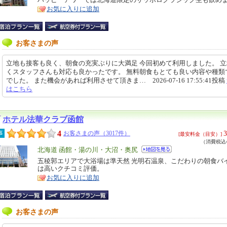
特
お気に入りに追加
ア
徴
お客さまの声
立地も接客も良く、朝食の充実ぶりに大満足 今回初めて利用しました。 
くスタッフさんも対応も良かったです。 無料朝食もとても良い内容や種類
でした。 また機会があれば利用させて頂きま… 2026-07-16 17:55:41投稿
はこちら
ホテル法華クラブ函館
4
3
事
お客さまの声（3017件）
[最安料金（目安）]
（消費税込4
エ
北海道 函館・湯の川・大沼・奥尻
リ
五稜郭エリアで大浴場は準天然 光明石温泉、こだわりの朝食バ
特
は高いクチコミ評価。
ア
徴
お気に入りに追加
お客さまの声