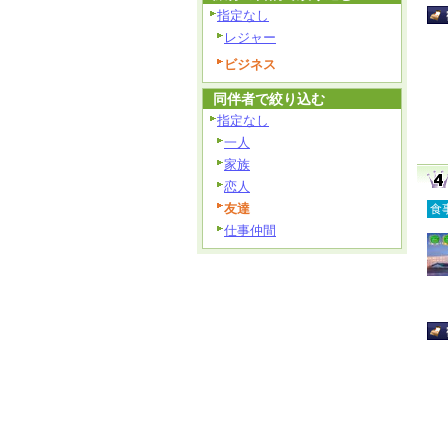
指定なし
レジャー
ビジネス
同伴者で絞り込む
指定なし
一人
家族
恋人
友達
食
仕事仲間