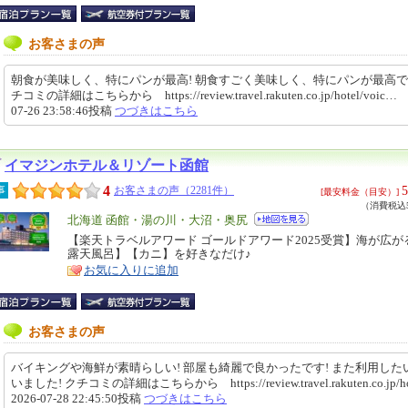
お客さまの声
朝食が美味しく、特にパンが最高! 朝食すごく美味しく、特にパンが最高で
チコミの詳細はこちらから https://review.travel.rakuten.co.jp/hotel/voic… 
07-26 23:58:46投稿
つづきはこちら
イマジンホテル＆リゾート函館
4
5
事
お客さまの声（2281件）
[最安料金（目安）]
（消費税込5
エ
北海道 函館・湯の川・大沼・奥尻
リ
【楽天トラベルアワード ゴールドアワード2025受賞】海が広が
特
露天風呂】【カニ】を好きなだけ♪
ア
徴
お気に入りに追加
お客さまの声
バイキングや海鮮が素晴らしい! 部屋も綺麗で良かったです! また利用した
いました! クチコミの詳細はこちらから https://review.travel.rakuten.co.jp
2026-07-28 22:45:50投稿
つづきはこちら