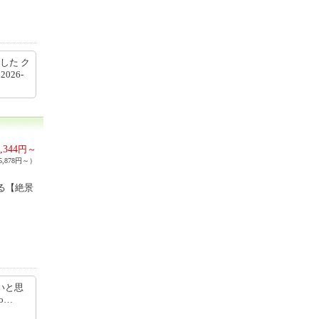
した ク
2026-
,344
円～
,878円～）
る【絶景
いと思
/ho…