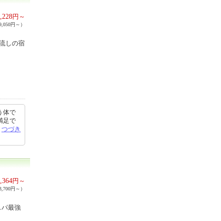
,228
円～
,050円～）
け流しの宿
う体で
満足で
稿
つづき
,364
円～
,700円～）
スパ最強