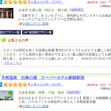
5
7
事
お客さまの声（3179件）
[最安料金（目安）]
（消費税込8
エ
北海道 大通公園・時計台・狸小路
リ
「北欧モダン」をコンセプトに、現代的なモダンスタイルを組
特
たインテリアはラグジュアリーな空間を演出。
ア
徴
お気に入りに追加
お客さまの声
スタッフの対応が良く大浴場も快適 受付のスタッフさんがとても優しく対
くださり、とても気持ち良い滞在ができました! 最上階の大浴場もとても
持ち良く、お水や小さいアイスも嬉しかったです … 2026-07-25 20:05:5
づきはこちら
天然温泉 白鳥の湯 スーパーホテル釧路駅前
5
5
事
お客さまの声（1614件）
[最安料金（目安）]
（消費税込5
エ
北海道 釧路・阿寒・川湯・根室
リ
おかげさまで【ゴールドアワード２０２３】受賞！！JR釧路駅
特
１分。バスターミナル待合所と同ビル！天然温泉完備
ア
徴
お気に入りに追加