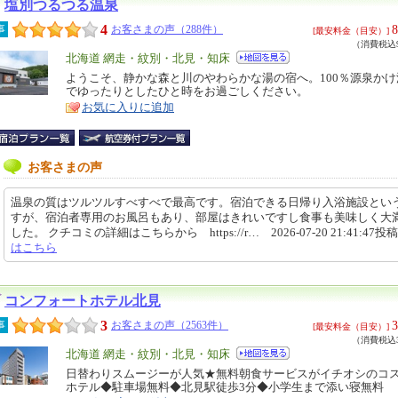
塩別つるつる温泉
4
8
事
お客さまの声（288件）
[最安料金（目安）]
（消費税込9
エ
北海道 網走・紋別・北見・知床
リ
ようこそ、静かな森と川のやわらかな湯の宿へ。100％源泉か
特
でゆったりとしたひと時をお過ごしください。
ア
徴
お気に入りに追加
お客さまの声
温泉の質はツルツルすべすべで最高です。宿泊できる日帰り入浴施設とい
すが、宿泊者専用のお風呂もあり、部屋はきれいですし食事も美味しく大
した。 クチコミの詳細はこちらから https://r… 2026-07-20 21:41:47投
はこちら
コンフォートホテル北見
3
3
事
お客さまの声（2563件）
[最安料金（目安）]
（消費税込3
エ
北海道 網走・紋別・北見・知床
リ
日替わりスムージーが人気★無料朝食サービスがイチオシのコ
特
ホテル◆駐車場無料◆北見駅徒歩3分◆小学生まで添い寝無料
ア
徴