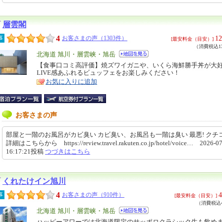
層雲閣
4
12
事
お客さまの声（1303件）
[最安料金（目安）]
（消費税込13
エ
北海道 旭川・層雲峡・旭岳
リ
【食事口コミ高評価】焼ズワイガニや、いくら海鮮勝手丼が大好
特
LIVE感あふれるビュッフェをお楽しみください！
ア
徴
お気に入りに追加
お客さまの声
部屋と一階のお風呂がカビ臭い カビ臭い、お風呂も一階は臭い 最悪! クチ
詳細はこちらから https://review.travel.rakuten.co.jp/hotel/voice… 2026-07
16:17:21投稿
つづきはこちら
くれたけイン旭川
4
4
事
お客さまの声（910件）
[最安料金（目安）]
（消費税込4
エ
北海道 旭川・層雲峡・旭岳
リ
ハッピーアワーでは北海道限定のサッポロクラシック生も飲め