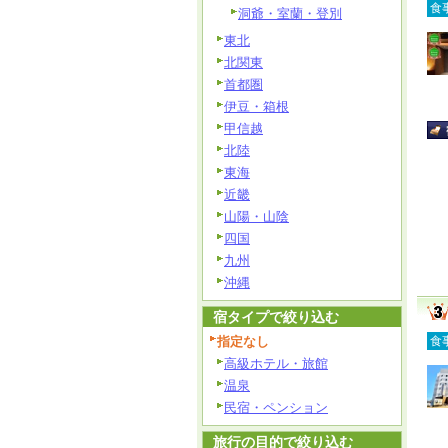
食
洞爺・室蘭・登別
東北
北関東
首都圏
伊豆・箱根
甲信越
北陸
東海
近畿
山陽・山陰
四国
九州
沖縄
宿タイプで絞り込む
指定なし
食
高級ホテル・旅館
温泉
民宿・ペンション
旅行の目的で絞り込む