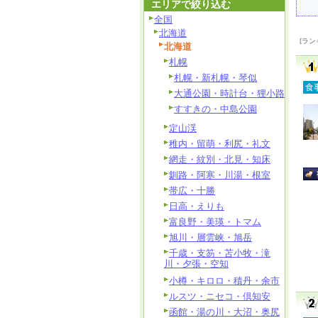
エリアで絞り込む
全国
北海道
[ラン
北海道
札幌
札幌・新札幌・琴似
食
大通公園・時計台・狸小路
すすきの・中島公園
定山渓
稚内・留萌・利尻・礼文
網走・紋別・北見・知床
釧路・阿寒・川湯・根室
帯広・十勝
日高・えりも
富良野・美瑛・トマム
旭川・層雲峡・旭岳
千歳・支笏・苫小牧・滝
川・夕張・空知
小樽・キロロ・積丹・余市
ルスツ・ニセコ・倶知安
函館・湯の川・大沼・奥尻