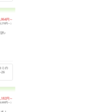
,064
円～
,270円～）
評♪
コミの
-26
,182
円～
,600円～）
ます！