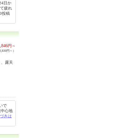
24日か
れて疲れ
00投稿
,846
円～
,830円～）
と、露天
いで
幌中心地
づきは