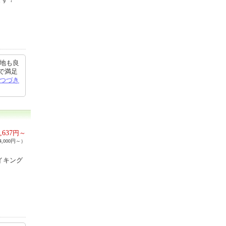
立地も良
で満足
つづき
,637
円～
,000円～）
イキング