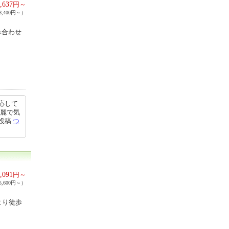
,637
円～
,400円～）
み合わせ
応して
綺麗で気
7投稿
つ
,091
円～
,600円～）
より徒歩