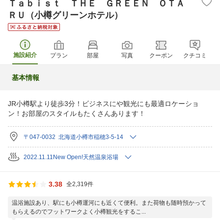
Ｔａｂｉｓｔ ＴＨＥ ＧＲＥＥＮ ＯＴＡ
ＲＵ（小樽グリーンホテル）
施設紹介
プラン
部屋
写真
クーポン
クチコミ
基本情報
JR小樽駅より徒歩3分！ビジネスにや観光にも最適ロケーショ
ン！お部屋のスタイルもたくさんあります！
〒047-0032 北海道小樽市稲穂3-5-14
2022.11.11New Open!天然温泉浴場
3.38
全2,319件
温浴施設あり、駅にも小樽運河にも近くて便利。また荷物も随時預かって
もらえるのでフットワークよく小樽観光をするこ...