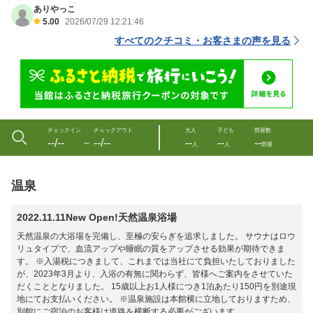
ありやっこ
5.00
2026/07/29 12:21:46
すべてのクチコミ・お客さまの声を見る
チェックイン
チェックアウト
大人
子ども
部屋数
--/--
--/--
--
--
--
〜
人
人
部屋
温泉
2022.11.11New Open!天然温泉浴場
天然温泉の大浴場を完備し、至極の安らぎを追求しました。 サウナはロウ
リュタイプで、血流アップや睡眠の質をアップさせる効果が期待できま
す。 ※入湯税につきまして、これまでは当社にて負担いたしておりました
が、2023年3月より、入浴の有無に関わらず、皆様へご案内をさせていた
だくこととなりました。 15歳以上お1人様につき1泊あたり150円を別途現
地にてお支払いください。 ※温泉施設は本館横に立地しておりますため、
別館にご宿泊のお客様は道路を横断する必要がございます。