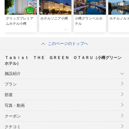
グリッズプレミア
ホテルソニア小樽
小樽グランベルホ
ホテルノル
ムホテル小樽
テル
このページのトップへ
Ｔａｂｉｓｔ ＴＨＥ ＧＲＥＥＮ ＯＴＡＲＵ（小樽グリーン
ホテル）
施設紹介
プラン
部屋
写真・動画
クーポン
クチコミ