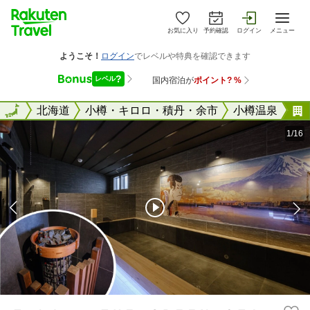
お気に入り
予約確認
ログイン
メニュー
全国
全国
北海道
小樽・キロロ・積丹・余市
小樽温泉
1/16