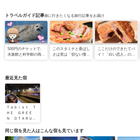
トラベルガイド記事
旅に行きたくなる旅行記事をお届け
500円のチケットで、
このスタミナと香ばし
ここだけのできたてパ
水族館と科学館の両方
さは実は「切ない憧
イ！「白い恋人」の石
入れる！？お得感満載
れ」だった…！北海道
屋製菓直営初のオープ
の超穴場スポット！
グルメ「豚丼」のヒミ
ンキッチンが函館に
ツ
最近見た宿
Ｔａｂｉｓｔ Ｔ
ＨＥ ＧＲＥＥ
Ｎ ＯＴＡＲＵ
（小樽グリーンホ
テル）
同じ宿を見た人はこんな宿も見ています