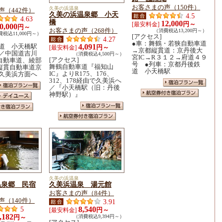
お客さまの声（150件）
久美の浜温泉
声（442件）
久美の浜温泉郷 小天
4.5
4.63
橋
12,000
円～
[最安料金]
0,000
円～
お客さまの声（268件）
（消費税込13,200円～）
税込11,000円～）
[アクセス]
4.27
●車：舞鶴・若狭自動車道
道 小天橋駅
4,091
円～
[最安料金]
→京都縦貫道：京丹後大
／中国道吉川
（消費税込4,500円～）
宮IC→R３１２→府道４９
[アクセス]
鶴自動車道、綾部
号 ●列車：京都丹後鉄
舞鶴自動車道『福知山
都縦貫自動車道京
道 小天橋駅
IC』よりR175、176、
久美浜方面へ
312、178経由で久美浜へ
／『小天橋駅（旧：丹後
神野駅）』
久美の浜温泉
温泉郷 民宿
久美浜温泉 湯元館
お客さまの声（84件）
声（140件）
3.91
5
8,540
円～
[最安料金]
,182
円～
（消費税込9,394円～）