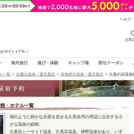
ヘルプ
お気
ー
海外旅行
遊び・体験
キャンプ場
割引クーポン
ル一覧
>
近畿の温泉・露天風呂
>
京都府の温泉・露天風呂
>
久美の浜温泉
旅館・ホテル一覧
湖のように静かな水面を見せる久美浜湾の周辺に点在する小
さな温泉の総称。
久美浜シーサイド温泉、久美浜温泉、神野温泉があり、いず