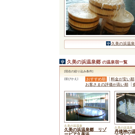
久美の浜温泉
久美の浜温泉郷
の温泉宿一覧
[現在の絞り込み条件]
おすすめ順
料金が安い順
[並びかえ]
お客さまの評価が高い順
久美の浜温泉
久美の浜温泉
久美の浜温泉郷 リゾ
丹後神の
ーピア久美浜