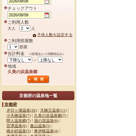
チェックアウト
ご利用人数
大人
人
子供人数を設定する
ご利用部屋数
部屋
合計料金
（1部屋あたり消費税込み）
～
地域
久美の浜温泉郷
京都府の温泉地一覧
京都府
夕日ヶ浦温泉(28)
天橋立温泉(11)
小天橋温泉(7)
久美の浜温泉郷(7)
間人温泉郷(7)
湯の花温泉(6)
宮津温泉(6)
嵐山温泉(5)
鳴き砂温泉(5)
奥伊根温泉(4)