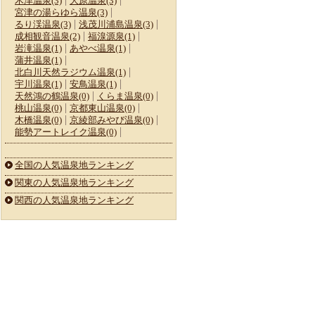
木津温泉(3)
大原温泉(3)
宮津の湯らゆら温泉(3)
るり渓温泉(3)
浅茂川浦島温泉(3)
成相観音温泉(2)
福湶源泉(1)
岩滝温泉(1)
あやべ温泉(1)
蒲井温泉(1)
北白川天然ラジウム温泉(1)
宇川温泉(1)
安鳥温泉(1)
天然鴻の鶴温泉(0)
くらま温泉(0)
桃山温泉(0)
京都東山温泉(0)
木橋温泉(0)
京綾部みやび温泉(0)
能勢アートレイク温泉(0)
全国の人気温泉地ランキング
関東の人気温泉地ランキング
関西の人気温泉地ランキング