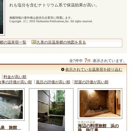
れも塩分を含むナトリウム系で保温効果が高い。
掲載情報の著作権は提供元企業等に帰属します。
Copyright（C）2010 Shobunsha Publications,Inc. All rights reserved.
郷の温泉宿一覧
久美の浜温泉郷の地図を見る
7
全7件中
件
表示されています。
表示されている温泉宿を絞り込む
料金が高い順
食事の評価が高い順
風呂の評価が高い順
部屋の評価が高い順
久美の浜温泉
海辺の料理旅館 浜の
温泉 旅館
路 臨江庵