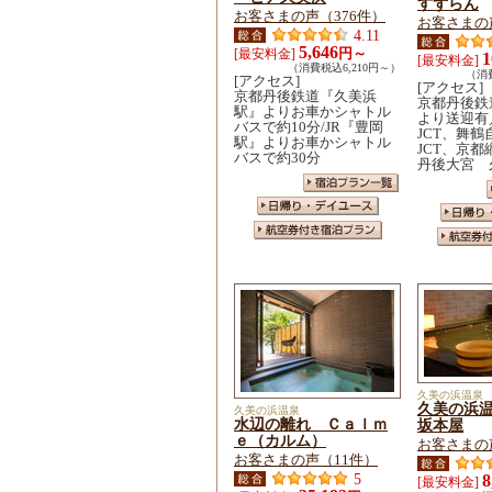
すずらん
お客さまの声（376件）
お客さまの
4.11
5,646
円～
[最安料金]
1
[最安料金]
（消費税込6,210円～）
（消費
[アクセス]
[アクセス]
京都丹後鉄道『久美浜
京都丹後鉄
駅』よりお車かシャトル
より送迎有
バスで約10分/JR『豊岡
JCT、舞
駅』よりお車かシャトル
JCT、京
バスで約30分
丹後大宮 
久美の浜温泉
久美の浜
久美の浜温泉
水辺の離れ Ｃａｌｍ
坂本屋
ｅ（カルム）
お客さまの
お客さまの声（11件）
5
8
[最安料金]