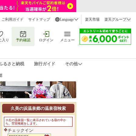
ご利用ガイド
サイトマップ
Language
楽天市場
楽天グループ
に入り
予約確認
ログイン
メニュー
ふるさと納税
旅行ガイド
その他
郷
久美の浜温泉郷の温泉宿検索
※左の温泉宿一覧に表示されている宿の中か
ら、空室検索をします。
チェックイン