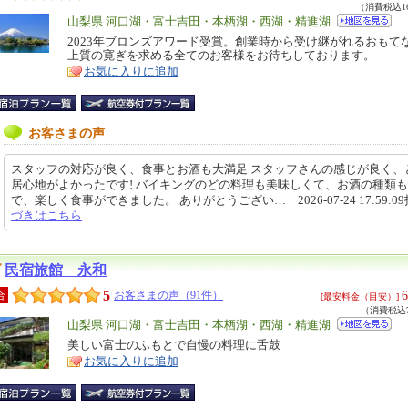
（消費税込16
エ
山梨県 河口湖・富士吉田・本栖湖・西湖・精進湖
リ
2023年ブロンズアワード受賞。創業時から受け継がれるおもて
特
上質の寛ぎを求める全てのお客様をお待ちしております。
ア
徴
お気に入りに追加
お客さまの声
スタッフの対応が良く、食事とお酒も大満足 スタッフさんの感じが良く、
居心地がよかったです! バイキングのどの料理も美味しくて、お酒の種類
で、楽しく食事ができました。 ありがとうござい… 2026-07-24 17:59:0
づきはこちら
民宿旅館 永和
5
6
合
お客さまの声（91件）
[最安料金（目安）]
（消費税込7
エ
山梨県 河口湖・富士吉田・本栖湖・西湖・精進湖
リ
美しい富士のふもとで自慢の料理に舌鼓
特
お気に入りに追加
ア
徴