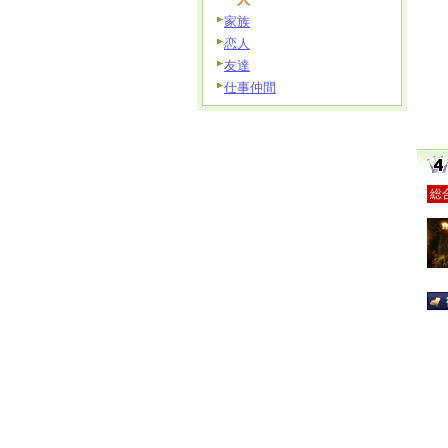
家族
恋人
友達
仕事仲間
総