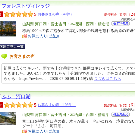
フォレストヴィレッジ
5
24
合
お客さまの声（49件）
[最安料金（目安）]
（消費税込26
エ
山梨県 河口湖・富士吉田・本栖湖・西湖・精進湖
リ
標高1000mの森に抱かれて涼む♪都会の残暑を忘れる高原の避暑
特
お気に入りに追加
ア
徴
お客さまの声
部屋は広くてキレイ、雨でも十分満喫できた 部屋はキレイで広くて、とて
できました。あいにくの雨でしたが十分満喫できました。 クチコミの詳細
らから https://review… 2026-07-06 09:11:19投稿
つづきはこちら
ふふ 河口湖
5
61
合
お客さまの声（103件）
[最安料金（目安）]
（消費税込67
エ
山梨県 河口湖・富士吉田・本栖湖・西湖・精進湖
リ
富士山を望む河口湖の森。木々が薫り 光がゆれる 境界のな
特
ゾート「ふふ 河口湖」
ア
徴
お気に入りに追加