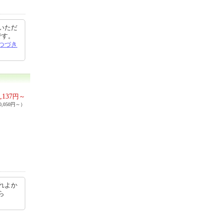
いただ
です。
つづき
,137
円～
,050円～）
れよか
から