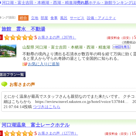
河口湖・富士吉田・本栖湖・西湖・精進湖
売れ筋
ホテル・旅館ランキングは
キング項目]
総合
立地
部屋
食事
風呂
サービス
設備・アメニティ
旅館 霊水 不動湯
5
5
合
お客さまの声（207件）
[最安料金（目安）]
（消費税込6
エ
山梨県 河口湖・富士吉田・本栖湖・西湖・精進湖
リ
不動尊の境内より湧出る石清水が数百年の時を経て万病に効く
特
ると里人から守られ奇跡の湯として全国的に知られる。
ア
徴
お気に入りに追加
お客さまの声
とにかく温泉が最高でスタッフさんも親切なのでまた来たいです。 クチコ
細はこちらから https://review.travel.rakuten.co.jp/hotel/voice/137844… 20
21 07:04:14投稿
つづきはこちら
河口湖温泉 富士レークホテル
5
15
合
お客さまの声（1277件）
[最安料金（目安）]