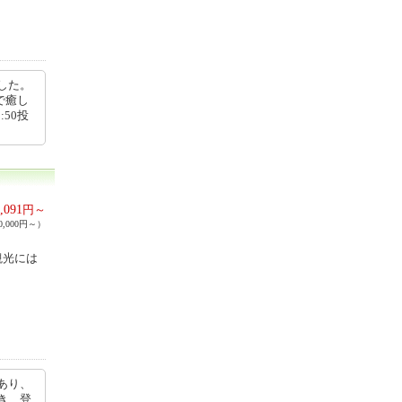
した。
で癒し
:50投
,091
円～
,000円～）
観光には
あり、
き、登