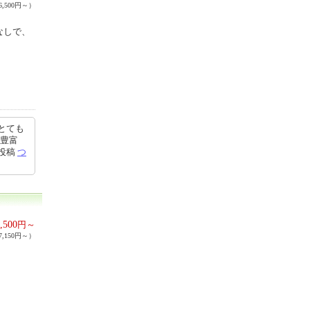
,500円～）
なしで、
とても
も豊富
9投稿
つ
,500
円～
,150円～）