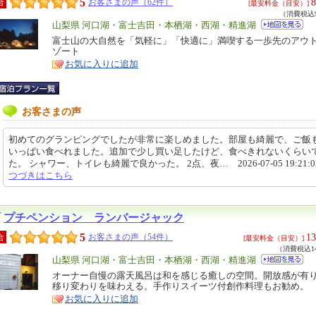
5
8
合
お客さまの声（62件）
[最安料金（目安）]
（消費税込9
エ
山梨県 河口湖・富士吉田・本栖湖・西湖・精進湖
リ
富士山の大自然を「気軽に」「快適に」満喫する一歩先のアウ
特
ゾート
ア
徴
お気に入りに追加
お客さまの声
初めてのグランピングでしたが非常に楽しめました。部屋も綺麗で、ご飯
いっぱい食べれました。追加で少し買い足したけど、食べきれないくらい
た。 シャワー、トイレも綺麗で良かった。 2点、夜… 2026-07-05 19:21:
つづきはこちら
プチペンション ランバージャック
5
13
合
お客さまの声（54件）
[最安料金（目安）]
（消費税込14
エ
山梨県 河口湖・富士吉田・本栖湖・西湖・精進湖
リ
オーナー自慢の露天風呂は和を感じる癒しの空間。開放感が有
特
移り変わりを味わえる。手作りスイーツ付創作料理もお勧め。
ア
徴
お気に入りに追加