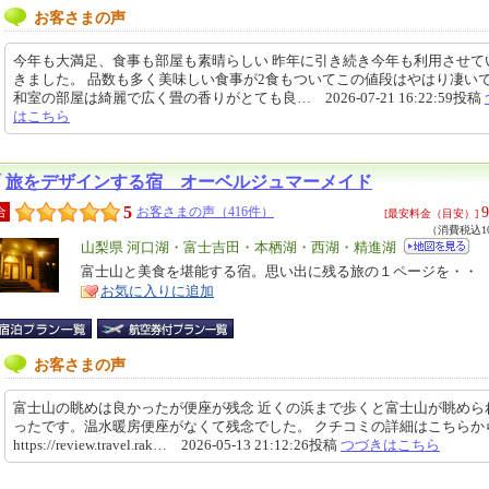
お客さまの声
今年も大満足、食事も部屋も素晴らしい 昨年に引き続き今年も利用させて
きました。 品数も多く美味しい食事が2食もついてこの値段はやはり凄い
和室の部屋は綺麗で広く畳の香りがとても良… 2026-07-21 16:22:59投稿
はこちら
旅をデザインする宿 オーベルジュマーメイド
5
9
合
お客さまの声（416件）
[最安料金（目安）]
（消費税込10
エ
山梨県 河口湖・富士吉田・本栖湖・西湖・精進湖
リ
富士山と美食を堪能する宿。思い出に残る旅の１ページを・・
特
お気に入りに追加
ア
徴
お客さまの声
富士山の眺めは良かったが便座が残念 近くの浜まで歩くと富士山が眺めら
ったです。温水暖房便座がなくて残念でした。 クチコミの詳細はこちら
https://review.travel.rak… 2026-05-13 21:12:26投稿
つづきはこちら