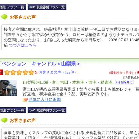
お客さまの声
接客と空間に癒され、絶品料理と富士山に感動 一泊二日でお世話になりま
到着早々から丁寧で温かい接客かつ、ロビーは植物園のようなナチュラル
の空間になったおり、お宿に入った瞬間から非日常が… 2026-07-02 18:48
稿
つづきはこちら
ペンション キャンドル＜山梨県＞
5
9
合
お客さまの声（122件）
[最安料金（目安）]
（消費税込10
エ
山梨県 河口湖・富士吉田・本栖湖・西湖・精進湖
リ
富士山が望める展望風呂完成！館内から富士山も眺めレジャー
特
好立地。和洋会席は全１２品。美味と評判です。
ア
徴
お気に入りに追加
お客さまの声
食事も美味しくスタッフの笑顔に癒やされる 夕食朝食共に品数多く、量も
大変美味しく頂きました 清潔感もあり、スタッフも笑顔で対応していただ