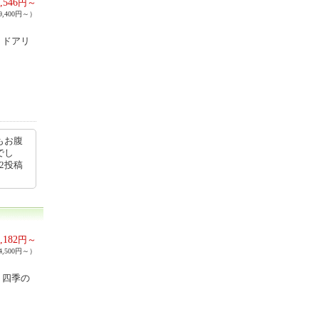
,546
円～
,400円～）
トドアリ
もお腹
でし
02投稿
,182
円～
,500円～）
り四季の