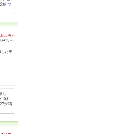
6投稿
つ
,855
円～
,440円～）
満ちた爽
まし
ィ溢れ
:27投稿