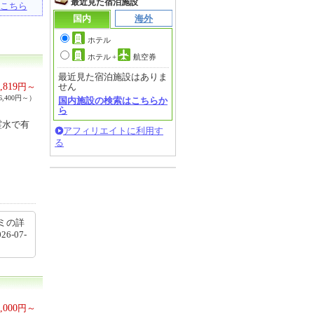
最近見た宿泊施設
こちら
国内
海外
ホテル
ホテル
+
航空券
最近見た宿泊施設はありま
,819
円～
せん
,400円～）
国内施設の検索はこちらか
ら
霊水で有
アフィリエイトに利用す
る
ミの詳
26-07-
,000
円～