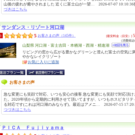
山後の疲れが癒やされました 近くに富士山が一望… 2026-07-07 10:10:3
づきはこちら
サンダンス・リゾート河口湖
5
5
合
お客さまの声（145件）
[最安料金（目安）]
（消費税込6
エ
山梨県 河口湖・富士吉田・本栖湖・西湖・精進湖
リ
リビングの窓から広がる豊かなグリーンと澄んだ富士の空気に
特
やかなレイクリゾート
ア
徴
お気に入りに追加
お客さまの声
急な変更にも笑顔で対応、いつも安心の接客 急な変更にも笑顔で対応頂け
た。2020年頃から定期的に利用させて頂いてますが、いつもホスピタリテ
る対応です(これは河口湖のみならず)。最近はアメニ… 2026-07-15 17:20
つづきはこちら
ＰＩＣＡ Ｆｕｊｉｙａｍａ