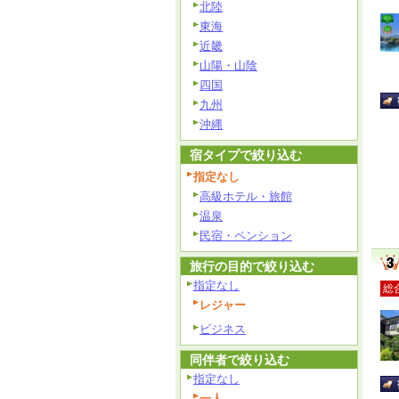
北陸
東海
近畿
山陽・山陰
四国
九州
沖縄
宿タイプで絞り込む
指定なし
高級ホテル・旅館
温泉
民宿・ペンション
旅行の目的で絞り込む
指定なし
総
レジャー
ビジネス
同伴者で絞り込む
指定なし
一人