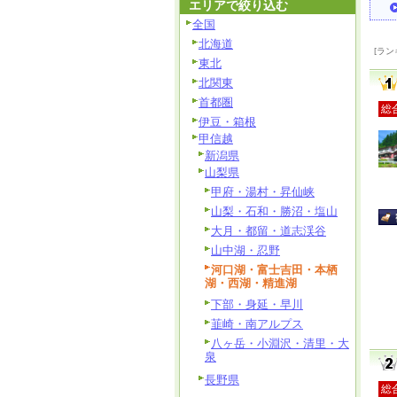
エリアで絞り込む
全国
北海道
[ラン
東北
北関東
首都圏
総
伊豆・箱根
甲信越
新潟県
山梨県
甲府・湯村・昇仙峡
山梨・石和・勝沼・塩山
大月・都留・道志渓谷
山中湖・忍野
河口湖・富士吉田・本栖
湖・西湖・精進湖
下部・身延・早川
韮崎・南アルプス
八ヶ岳・小淵沢・清里・大
泉
長野県
総