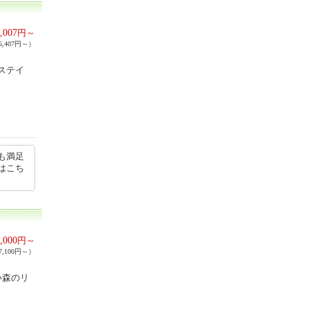
,007
円～
,407円～）
ステイ
も満足
はこち
,000
円～
,100円～）
い森のリ