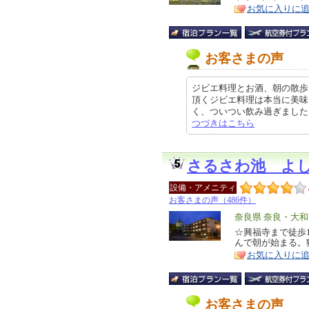
お気に入りに
ア
徴
お客さまの声
ジビエ料理とお酒、朝の散歩
頂くジビエ料理は本当に美味
く、ついつい飲み過ぎました。 朝
つづきはこちら
さるさわ池 よ
設備・アメニティ
お客さまの声（486件）
エ
奈良県 奈良・大
リ
☆興福寺まで徒歩
特
んで朝が始まる。
ア
徴
お気に入りに
お客さまの声