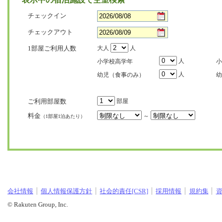
チェックイン
チェックアウト
1部屋ご利用人数
大人
人
人
小学校高学年
小
人
幼児（食事のみ）
幼
ご利用部屋数
部屋
料金
～
（1部屋1泊あたり）
会社情報
個人情報保護方針
社会的責任[CSR]
採用情報
規約集
© Rakuten Group, Inc.