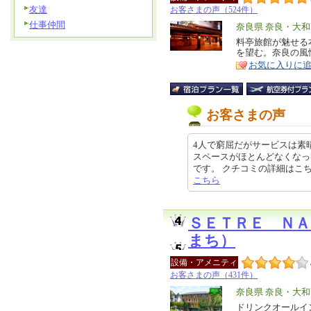
友達
お客さまの声（524件）
仕事仲間
エ
奈良県 奈良・大
リ
料亭旅館が魅せる
特
を望む。奈良の風
ア
徴
お気に入りに
お客さまの声
4人で窮屈だがサービスは素
スペースがほとんどなくなっ
です。 クチコミの詳細はこちらから 
こちら
ＳＥＴＲＥ Ｎ
まち）
設備・アメニティ
お客さまの声（431件）
エ
奈良県 奈良・大
リ
ドリンクオールイ
特