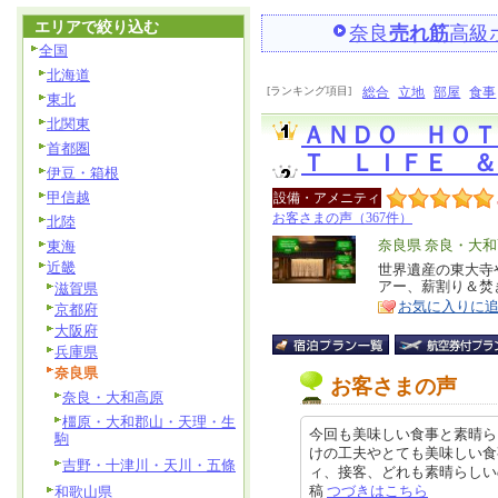
エリアで絞り込む
奈良
売れ筋
高級
全国
北海道
[ランキング項目]
総合
立地
部屋
食事
東北
北関東
ＡＮＤＯ ＨＯＴ
首都圏
Ｔ ＬＩＦＥ ＆
伊豆・箱根
甲信越
設備・アメニティ
お客さまの声（367件）
北陸
エ
奈良県 奈良・大
東海
近畿
リ
世界遺産の東大寺
特
アー、薪割り＆焚
滋賀県
ア
徴
お気に入りに
京都府
大阪府
兵庫県
奈良県
お客さまの声
奈良・大和高原
橿原・大和郡山・天理・生
今回も美味しい食事と素晴ら
駒
けの工夫やとても美味しい食
吉野・十津川・天川・五條
ィ、接客、どれも素晴らしいので、
稿
つづきはこちら
和歌山県