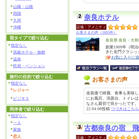
山陽・山陰
四国
奈良ホテル
九州
沖縄
設備・アメニティ
お客さまの声（1693件）
宿タイプで絞り込む
エ
奈良県 奈良・大
指定なし
リ
創業1909年（明
特
きた名門クラシッ
高級ホテル・旅館
ア
徴
お気に入りに
温泉
民宿・ペンション
旅行の目的で絞り込む
お客さまの声
指定なし
レジャー
改装後で綺麗、食事も美味し
にお風呂、洗面台、トイレは
ビジネス
なさん親切で良かったです。ラン
22:04:08投稿
つづきはこちら
同伴者で絞り込む
指定なし
一人
古都奈良の宿 飛
家族
恋人
設備・アメニティ