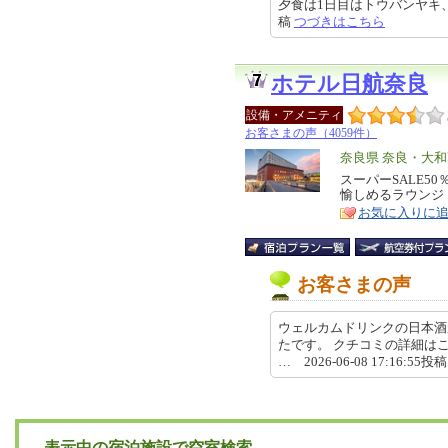
夕食は1日目はトウバンヤキ、2日目
稿
つづきはこちら
ホテル日航奈良
設備・アメニティ
お客さまの声（4059件）
エ
奈良県 奈良・大
リ
スーパーSALE5
特
愉しめるラウンジ
ア
徴
お気に入りに
お客さまの声
ウェルカムドリンクの日本酒
たです。 クチコミの詳細はこちらから htt
… 2026-06-08 17:16:55投
表示中の宿泊施設で空室検索