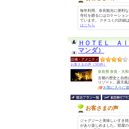
毎年利用、奈良観光に便利な
寺社を廻るにはロケーション
ています。 クチコミの詳細はこちら
はこちら
ＨＯＴＥＬ Ａ
マンダ）
設備・アメニティ
お客さまの声（595件）
エ
奈良県 奈良・大
リ
古都の歴史と自然
特
リゾート。露天風
ア
徴
お気に入りに
お客さまの声
ジャグジーと美味しいすき焼
があり楽しめました。部屋の