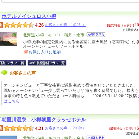
ホテルノイシュロス小樽
4.26
10
地
お客さまの声（1422件）
[最安料金（目安）]
（消費税込11
エ
北海道 小樽・キロロ・積丹・余市
リ
小樽祝津の国定公園内にある全客室に露天風呂（窓開閉式）付
特
オーシャンビューリゾートホテル
ア
徴
お気に入りに追加
お客さまの声
オーシャンビューと丁寧な接客に満足 初めて宿泊させていただきました。
眺めるオーシャンビュー少し雲っていたけど 海が青く綺麗でした。 接客
食事の時も色々教えていただきコース料理も… 2026-05-31 18:20:27投稿
はこちら
朝里川温泉 小樽朝里クラッセホテル
4.21
5
地
お客さまの声（1200件）
[最安料金（目安）]
（消費税込5
エ
北海道 小樽・キロロ・積丹・余市