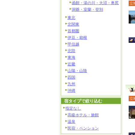
函館・湯の川・大沼・奥尻
立
洞爺・室蘭・登別
東北
北関東
首都圏
伊豆・箱根
甲信越
北陸
東海
近畿
山陽・山陰
四国
九州
沖縄
立
宿タイプで絞り込む
指定なし
高級ホテル・旅館
温泉
民宿・ペンション