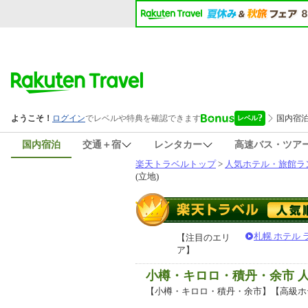
国内宿泊
交通＋宿
レンタカー
高速バス・ツア
楽天トラベルトップ
>
人気ホテル・旅館ラ
(立地)
札幌 ホテル
【注目のエリ
ア】
小樽・キロロ・積丹・余市 
【小樽・キロロ・積丹・余市】【高級ホ