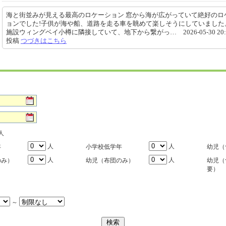
海と街並みが見える最高のロケーション 窓から海が広がっていて絶好のロ
ョンでした!子供が海や船、道路を走る車を眺めて楽しそうにしていました
施設ウィングベイ小樽に隣接していて、地下から繋がっ… 2026-05-30 20:5
投稿
つづきはこちら
人
人
人
年
小学校低学年
幼児（
人
人
のみ）
幼児（布団のみ）
幼児（
要）
～