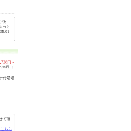
があ
ょっと
8:01
,728
円～
,400円～）
ナ付浴場
せて頂
はこちら