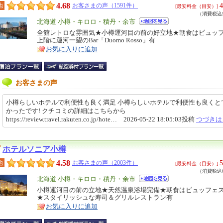
4.68
4
地
お客さまの声（1591件）
[最安料金（目安）]
（消費税込5
エ
北海道 小樽・キロロ・積丹・余市
リ
全館レトロな雰囲気★小樽運河目の前の好立地★朝食はビュッ
特
上階に運河一望のBar「Duomo Rosso」有
ア
徴
お気に入りに追加
お客さまの声
小樽らしいホテルで利便性も良く満足 小樽らしいホテルで利便性も良くと
かったです! クチコミの詳細はこちらから
https://review.travel.rakuten.co.jp/hote… 2026-05-22 18:05:03投稿
つづきは
ホテルソニア小樽
4.58
5
地
お客さまの声（2003件）
[最安料金（目安）]
（消費税込6
エ
北海道 小樽・キロロ・積丹・余市
リ
小樽運河目の前の立地★天然温泉浴場完備★朝食はビュッフェ
特
★スタイリッシュな寿司＆グリルレストラン有
ア
徴
お気に入りに追加