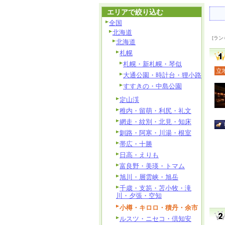
エリアで絞り込む
全国
北海道
[ラン
北海道
札幌
札幌・新札幌・琴似
立
大通公園・時計台・狸小路
すすきの・中島公園
定山渓
稚内・留萌・利尻・礼文
網走・紋別・北見・知床
釧路・阿寒・川湯・根室
帯広・十勝
日高・えりも
富良野・美瑛・トマム
旭川・層雲峡・旭岳
千歳・支笏・苫小牧・滝
川・夕張・空知
小樽・キロロ・積丹・余市
ルスツ・ニセコ・倶知安