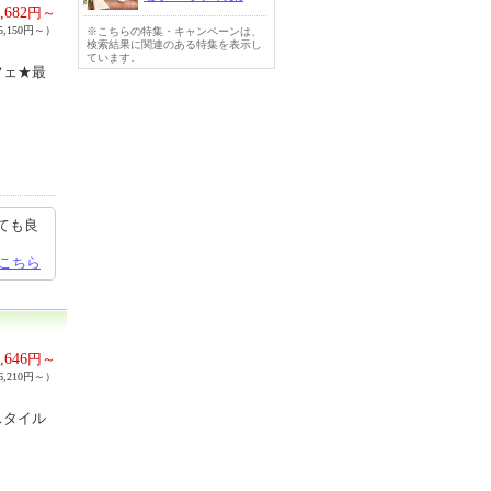
,682
円～
,150円～）
※こちらの特集・キャンペーンは、
検索結果に関連のある特集を表示し
ています。
フェ★最
ても良
こちら
,646
円～
,210円～）
スタイル