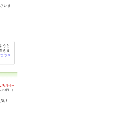
ださいま
ようと
着きま
つづき
,767
円～
,243円～）
人気！