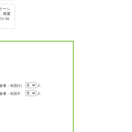
ケーシ
。商業
1:06
人
食事・布団付）
人
食事・布団不