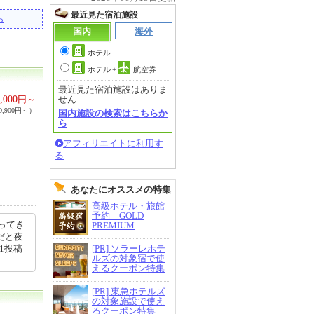
最近見た宿泊施設
ら
国内
海外
ホテル
ホテル
+
航空券
最近見た宿泊施設はありま
,000
円～
せん
,900円～）
国内施設の検索はこちらか
ら
アフィリエイトに利用す
る
あなたにオススメの特集
高級ホテル・旅館
予約 GOLD
ってき
PREMIUM
だと夜
51投稿
[PR] ソラーレホテ
ルズの対象宿で使
えるクーポン特集
[PR] 東急ホテルズ
の対象施設で使え
るクーポン特集