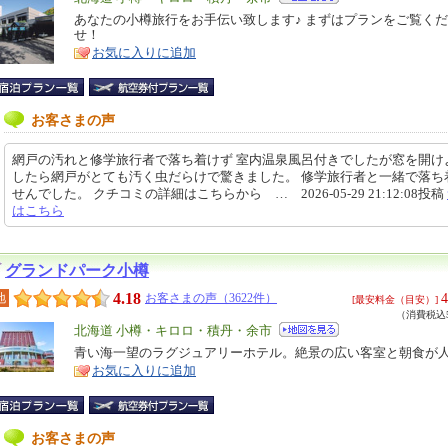
リ
あなたの小樽旅行をお手伝い致します♪ まずはプランをご覧く
特
せ！
ア
徴
お気に入りに追加
お客さまの声
網戸の汚れと修学旅行者で落ち着けず 室内温泉風呂付きでしたが窓を開け
したら網戸がとても汚く虫だらけで驚きました。 修学旅行者と一緒で落ち
せんでした。 クチコミの詳細はこちらから … 2026-05-29 21:12:08投稿
はこちら
グランドパーク小樽
4.18
4
地
お客さまの声（3622件）
[最安料金（目安）]
（消費税込5
エ
北海道 小樽・キロロ・積丹・余市
リ
青い海一望のラグジュアリーホテル。絶景の広い客室と朝食が
特
お気に入りに追加
ア
徴
お客さまの声