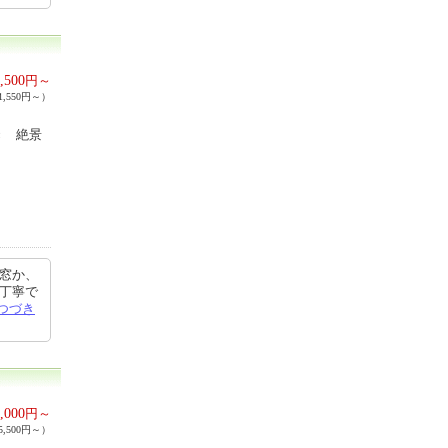
,500
円～
,550円～）
き 絶景
 窓か、
も丁寧で
つづき
,000
円～
,500円～）