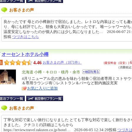
お客さまの声
良かったです 母との小樽旅行で宿泊しました。レトロな内装はとっても趣
り、母にも好評でした。朝食も大変おいしかったです。 唯一シャワーがち
温度安定しなかったのが個人的には少し気になりました… 2026-06-07 21:3
投稿
つづきはこちら
オーセントホテル小樽
4.46
6
地
お客さまの声（1871件）
[最安料金（目安）]
（消費税込7
エ
北海道 小樽・キロロ・積丹・余市
リ
4月リニューアル北の恵みを味わう朝食◇宿泊者専用ミストサウ
特
＆専用ラウンジ有◇レストラン＆バーなど館内施設充実
ア
徴
お気に入りに追加
お客さまの声
丁寧な対応で楽しい旅行になりました とても丁寧な対応で楽しく旅行をさ
きました。 クチコミの詳細はこちらから
https://review.travel.rakuten.co.jp/hotel… 2026-06-05 12:34:29投稿
つづき