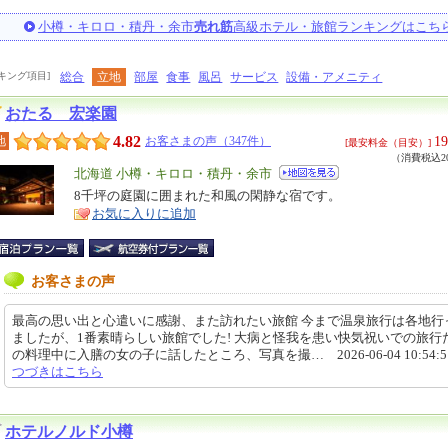
小樽・キロロ・積丹・余市
売れ筋
高級ホテル・旅館ランキングはこち
キング項目]
総合
立地
部屋
食事
風呂
サービス
設備・アメニティ
おたる 宏楽園
4.82
19
地
お客さまの声（347件）
[最安料金（目安）]
（消費税込20
エ
北海道 小樽・キロロ・積丹・余市
リ
8千坪の庭園に囲まれた和風の閑静な宿です。
特
お気に入りに追加
ア
徴
お客さまの声
最高の思い出と心遣いに感謝、また訪れたい旅館 今まで温泉旅行は各地行
ましたが、1番素晴らしい旅館でした! 大病と怪我を患い快気祝いでの旅行
の料理中に入膳の女の子に話したところ、写真を撮… 2026-06-04 10:54:
つづきはこちら
ホテルノルド小樽