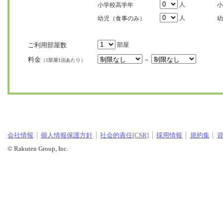
人
小学校高学年
小
人
幼児（食事のみ）
幼
ご利用部屋数
部屋
料金
～
（1部屋1泊あたり）
会社情報
個人情報保護方針
社会的責任[CSR]
採用情報
規約集
© Rakuten Group, Inc.