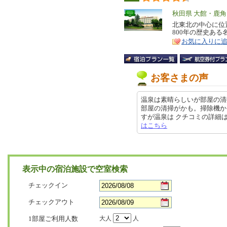
エ
秋田県 大館・鹿
リ
北東北の中心に位
特
800年の歴史あ
ア
徴
お気に入りに
お客さまの声
温泉は素晴らしいが部屋の清
部屋の清掃がかも。掃除機か
すが温泉は クチコミの詳細はこちら
はこちら
表示中の宿泊施設で空室検索
チェックイン
チェックアウト
1部屋ご利用人数
大人
人