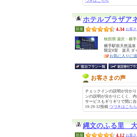
づきはこちら
ホテルプラザア
4.34
部屋
お客さ
エ
秋田県 湯沢・横手
リ
横手駅前天然温泉 
特
限定8室 楽天 ダ
ア
徴
お気に入りに
お客さまの声
チェックインの説明が分かり
ンの説明が分かりにくく、内
サービスもギリギリで間に合わな
19:29:32投稿
つづきはこちら
縄文のふる里 
4.12
部屋
お客さ