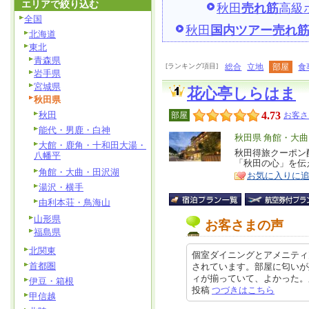
エリアで絞り込む
秋田
売れ筋
高級
全国
秋田
国内ツアー売れ
北海道
東北
青森県
[ランキング項目]
総合
立地
部屋
食
岩手県
宮城県
花心亭しらはま
秋田県
秋田
4.73
部屋
お客さ
能代・男鹿・白神
エ
秋田県 角館・大
大館・鹿角・十和田大湯・
リ
秋田得旅クーポン
特
八幡平
「秋田の心」を伝
ア
徴
角館・大曲・田沢湖
お気に入りに
湯沢・横手
由利本荘・鳥海山
山形県
お客さまの声
福島県
北関東
個室ダイニングとアメニティ
首都圏
されています。部屋に匂いが
ィが揃っていて、よかった。肌がス
伊豆・箱根
投稿
つづきはこちら
甲信越