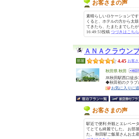
お客さまの声
素晴らしいロケーションです
くると、ホテルの方から太鼓
てきたら、たまたまでしたが、ホ
16:49:53投稿
つづきはこちら
ＡＮＡクラウン
4.45
部屋
お客さ
エ
秋田県 秋田
リ
JR秋田駅西口徒
特
◆秋田初のクラブ
ア
徴
お気に入りに
お客さまの声
駅近で便利 外観とエレベー
てとても綺麗でした。 お部
た。 秋田駅ご飯屋さんお土産さん