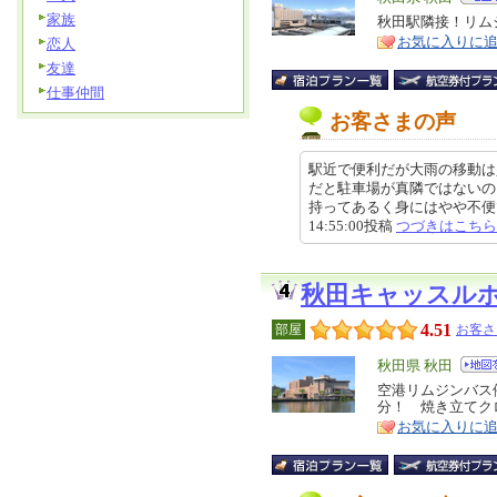
家族
リ
秋田駅隣接！リム
特
お気に入りに
恋人
ア
徴
友達
仕事仲間
お客さまの声
駅近で便利だが大雨の移動は
だと駐車場が真隣ではないの
持ってあるく身にはやや不便でし
14:55:00投稿
つづきはこちら
秋田キャッスル
4.51
部屋
お客さ
エ
秋田県 秋田
リ
空港リムジンバス
特
分！ 焼き立てク
ア
徴
お気に入りに