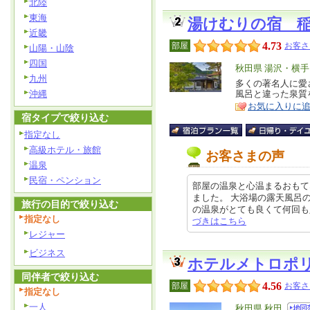
北陸
東海
湯けむりの宿 
近畿
4.73
部屋
お客さ
山陽・山陰
四国
エ
秋田県 湯沢・横手
九州
リ
多くの著名人に愛
特
沖縄
風呂と違った泉質
ア
徴
お気に入りに
宿タイプで絞り込む
指定なし
高級ホテル・旅館
お客さまの声
温泉
民宿・ペンション
部屋の温泉と心温まるおもて
ました。 大浴場の露天風呂
旅行の目的で絞り込む
の温泉がとても良くて何回も入りま
指定なし
づきはこちら
レジャー
ビジネス
ホテルメトロポ
同伴者で絞り込む
4.56
部屋
お客さ
指定なし
一人
エ
秋田県 秋田