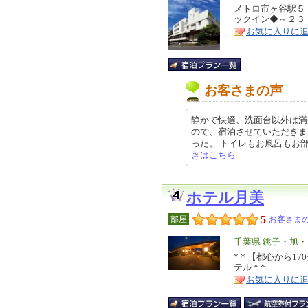
リ
メトロ市ヶ谷駅５
特
ックイン◆～２３
ア
徴
お気に入りに
お客さまの声
静かで快適、洗面台以外は満
ので、宿泊させていただきま
った。 トイレもお風呂もお部屋に無
きはこちら
ホテル月美
5
部屋
お客さまの
エ
千葉県 銚子・旭
リ
*＊【都心から1
特
テル＊*
ア
徴
お気に入りに