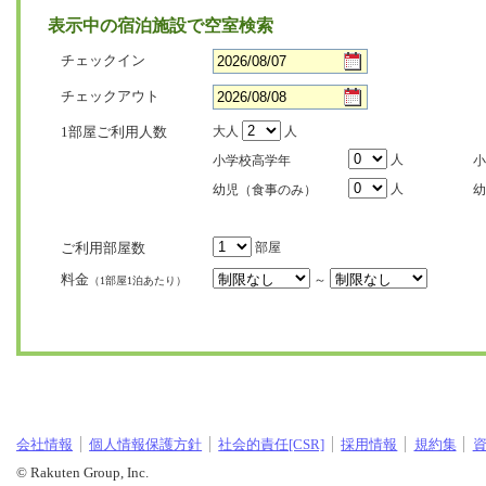
表示中の宿泊施設で空室検索
チェックイン
チェックアウト
1部屋ご利用人数
大人
人
人
小学校高学年
小
人
幼児（食事のみ）
幼
ご利用部屋数
部屋
料金
～
（1部屋1泊あたり）
会社情報
個人情報保護方針
社会的責任[CSR]
採用情報
規約集
© Rakuten Group, Inc.