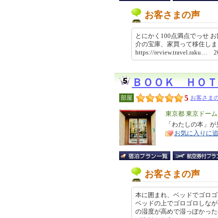
お客さまの声
とにかく100点満点でっせ
介の宝庫、家買って移住し
https://review.travel.raku…
ＢＯＯＫ ＨＯＴ
5
部屋
お客さまの
エ
東京都 東京ドー
リ
「わたしの本」が
特
お気に入りに
ア
徴
お客さまの声
本に囲まれ、ベッドでゴロゴ
ベッドの上でゴロゴロしなが
の湿度が高めで湿っぽかったのと、