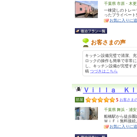
エ
千葉県 市原・木
リ
一棟貸しのトレー
特
ったプライベート
ア
徴
お気に入りに
お客さまの声
キッチン設備完璧で清潔、充
ロックの操作も簡単で非常に
し、キッチン設備が完璧すぎて、普
稿
つづきはこちら
Ｖｉｌｌａ Ｋｌ
5
部屋
お客さまの
エ
千葉県 舞浜・浦
リ
船橋駅から徒歩圏
特
ＷｉＦｉ無料接続
ア
徴
お気に入りに