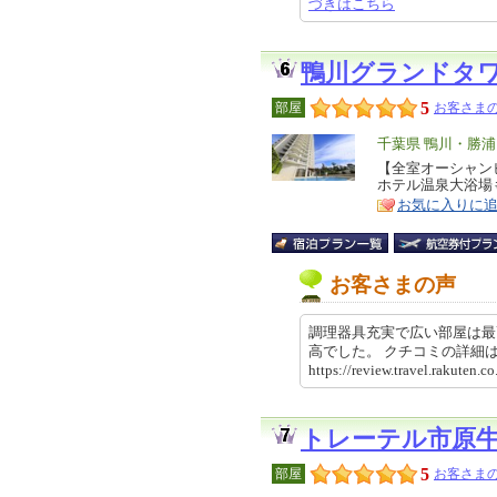
づきはこちら
鴨川グランドタ
5
部屋
お客さまの
エ
千葉県 鴨川・勝
リ
【全室オーシャン
特
ホテル温泉大浴場
ア
徴
お気に入りに
お客さまの声
調理器具充実で広い部屋は最
高でした。 クチコミの詳
https://review.travel.rakute
トレーテル市原
5
部屋
お客さまの