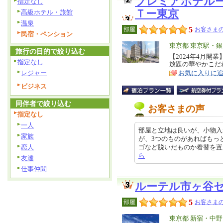
プレミアホテル
指定なし
Ｔー東京
高級ホテル・旅館
温泉
5
部屋
お客さまの
民宿・ペンション
エ
東京都 東京駅・
旅行の目的で絞り込む
リ
【2024年4月開
特
指定なし
放題の華やかこだ
ア
徴
レジャー
お気に入りに
ビジネス
同伴者で絞り込む
お客さまの声
指定なし
一人
部屋と立地は良いが、小物入
家族
が、3つのものがあればもっと
恋人
ゴなど脱いだものか着替を置くところ
ら
友達
仕事仲間
ルーテル市ヶ谷
5
部屋
お客さまの
エ
東京都 新宿・中