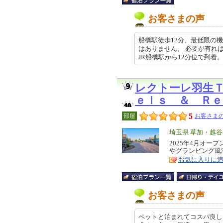
お客さまの声
船橋駅徒歩12分、最低限の
はありません。 必要が有れ
JR船橋駅から12分位で到着。 慣れ
レクトーレ羽生
ｅｌｓ ＆ Ｒｅ
5
部屋
お客さまの
エ
埼玉県 草加・越
リ
2025年4月オー
特
やグランピング風
ア
徴
お気に入りに
お客さまの声
ペットと泊まれてコスパ良し