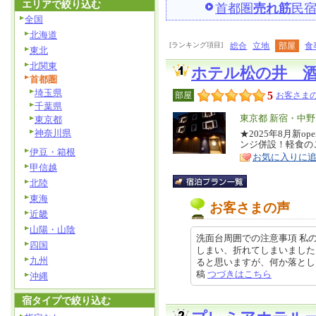
エリアで絞り込む
首都圏
売れ筋
民
全国
北海道
[ランキング項目]
総合
立地
部屋
食
東北
北関東
ホテル松の井 
首都圏
埼玉県
5
部屋
お客さまの
千葉県
エ
東京都 新宿・中
東京都
神奈川県
リ
★2025年8月新
特
ンジ併設！軽食の
ア
徴
伊豆・箱根
お気に入りに
甲信越
北陸
東海
お客さまの声
近畿
山陽・山陰
洗面台周囲での注意事項 私
四国
しまい、折れてしまいました
九州
ると思いますが、何か落とした時に
稿
つづきはこちら
沖縄
宿タイプで絞り込む