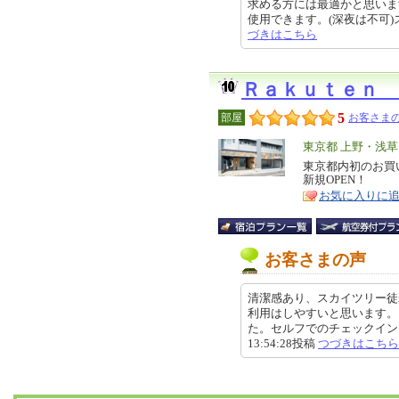
求める方には最適かと思いま
使用できます。(深夜は不可)スタッ
づきはこちら
Ｒａｋｕｔｅｎ 
5
部屋
お客さまの
エ
東京都 上野・浅
リ
東京都内初のお買い
特
新規OPEN！
ア
徴
お気に入りに
お客さまの声
清潔感あり、スカイツリー徒
利用はしやすいと思います。
た。セルフでのチェックイン、チ
13:54:28投稿
つづきはこちら