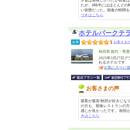
夕食は美味しかったが朝食は
たが、8時半にはほとんどの
い状態だった。朝食の時間を8時か
づきはこちら
ホテルパークテ
5
食事
お客さまの
エ
秋田県 能代・男
リ
2025年3月27
特
れるホテルです
ア
徴
お気に入りに
お客さまの声
接客が最高!秋田が好きにな
の方も、朝食レストランの方
感じか良かったです。 秋田がすきに
きはこちら