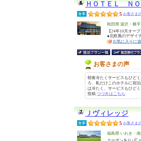
ＨＯＴＥＬ ＮＯ
5
食事
お客さまの
エ
秋田県 湯沢・横手
リ
【24年10月オー
特
●北欧風のデザイ
ア
徴
お気に入りに
お客さまの声
朝食冷たくサービスもひどく
ろ、私だけこのホテルに宿泊
は冷たく、サービスもひどく、従業
投稿
つづきはこちら
Ｊヴィレッジ
5
食事
お客さまの
エ
福島県 いわき・
リ
クーポンあり♪広々
特