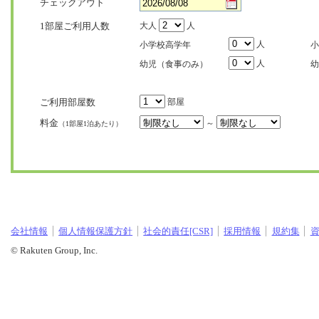
チェックアウト
1部屋ご利用人数
大人
人
人
小学校高学年
小
人
幼児（食事のみ）
幼
ご利用部屋数
部屋
料金
～
（1部屋1泊あたり）
会社情報
個人情報保護方針
社会的責任[CSR]
採用情報
規約集
© Rakuten Group, Inc.