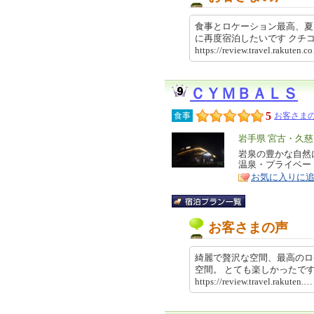
食事とロケーション最高、夏
に再度宿泊したいです ク
https://review.travel.rakut
ＣＹＭＢＡＬＳ
5
食事
お客さまの
エ
岩手県 宮古・久
リ
岩泉の豊かな自然
特
温泉・プライベー
ア
徴
お気に入りに
お客さまの声
綺麗で贅沢な空間、最高のロ
空間。 とても楽しかったで
https://review.travel.rakut