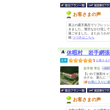
お客さまの声
屋上の露天風呂でリフレッシ
きました。贅沢なかけ流しで
過ごせました。またおうかがいしま
稿
つづきはこちら
休暇村 岩手網張
5
食事
お客さまの
エ
岩手県 雫石
リ
【いわて旅割キャ
特
ホテル 新たに「
ア
徴
お気に入りに
お客さまの声