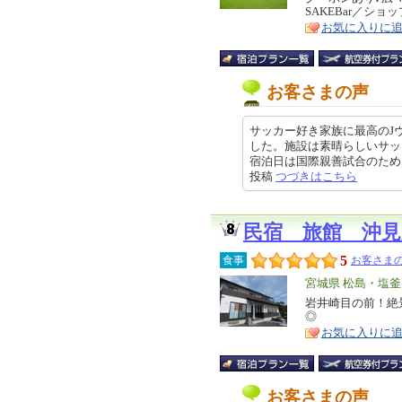
SAKEBar／シ
ア
徴
お気に入りに
お客さまの声
サッカー好き家族に最高のJ
した。施設は素晴らしいサッ
宿泊日は国際親善試合のために来日
投稿
つづきはこちら
民宿 旅館 沖見
5
食事
お客さまの
エ
宮城県 松島・塩
リ
岩井崎目の前！絶
特
◎
ア
徴
お気に入りに
お客さまの声