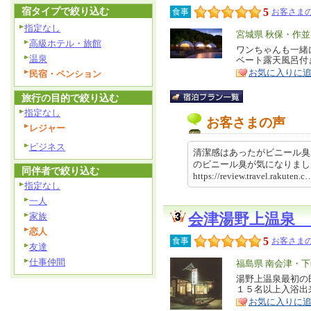
宿タイプで絞り込む
5
食事
お客さまの
指定なし
エ
宮城県 秋保・作並
高級ホテル・旅館
リ
ワンちゃんも一緒
特
温泉
ベート露天風呂付
ア
徴
お気に入りに
民宿・ペンション
旅行の目的で絞り込む
指定なし
お客さまの声
レジャー
ビジネス
清潔感はあったがビニール臭
のビニール臭が気になりま
同伴者で絞り込む
https://review.travel.rakut
指定なし
一人
家族
会津湯野上温泉
恋人
5
食事
お客さまの
友達
仕事仲間
エ
福島県 南会津・
リ
湯野上温泉最初の
特
１５名以上入浴出
ア
徴
お気に入りに