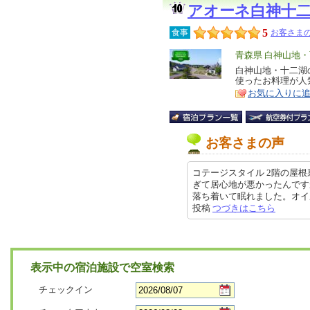
アオーネ白神十
5
食事
お客さまの
エ
青森県 白神山地
リ
白神山地・十二湖
特
使ったお料理が人
ア
徴
お気に入りに
お客さまの声
コテージスタイル 2階の屋
ぎて居心地が悪かったんです
落ち着いて眠れました。オイルヒー
投稿
つづきはこちら
表示中の宿泊施設で空室検索
チェックイン