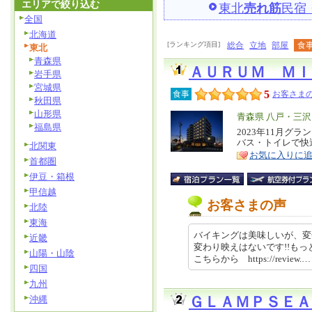
エリアで絞り込む
東北
売れ筋
民宿
全国
北海道
[ランキング項目]
総合
立地
部屋
食
東北
青森県
ＡＵＲＵＭ Ｍ
岩手県
宮城県
5
食事
お客さまの
秋田県
山形県
エ
青森県 八戸・三
福島県
リ
2023年11月グ
特
バス・トイレで快
北関東
ア
徴
お気に入りに
首都圏
伊豆・箱根
甲信越
お客さまの声
北陸
東海
バイキングは美味しいが、変
近畿
変わり映えはないです!!もっ
山陽・山陰
こちらから https://review.…
四国
九州
沖縄
ＧＬＡＭＰＳＥ