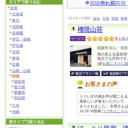
エリアで絞り込む
四国
売れ筋
民宿
全国
北海道
[ランキング項目]
総合
立地
部屋
食事
東北
北関東
権現山荘
首都圏
5
サービス
お客さ
伊豆・箱根
甲信越
エ
愛媛県 松山・道後
北陸
リ
海の見える温泉宿
特
東海
地元でも評判です
ア
徴
お気に入りに
近畿
山陽・山陰
四国
徳島県
お客さまの声
香川県
愛媛県
うぐいすの鳴き声が聞こえる
高知県
美味しい夕食をいただいて、
九州
きりとれました。 女将さんは、
18:39:30投稿
つづきはこちら
沖縄
宿タイプで絞り込む