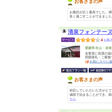
お客さまの声
お風呂が広く最高でした。掃
良く過ごすことができました。 20
清泉フォンテー
4
サービス
お客さ
エ
愛媛県 松山・道後
リ
全客室に良質の温
特
四国巡礼・ご家族
ア
徴
お気に入りに
お客さまの声
対応していただいた方がとて
値段で泊まることができ、助かりまし
ちら