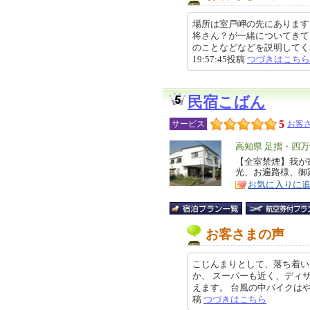
場所は室戸岬の先にあります
将さん？が一緒についてきて
のことなどなどを説明してくれま
19:57:45投稿
つづきはこちら
民宿こばん
5
サービス
お客さ
エ
高知県 足摺・四
リ
【全室禁煙】我が
特
光、お遍路様、御
ア
徴
お気に入りに
お客さまの声
こじんまりとして、落ち着
か、 スーパーも近く、ディ
えます。 台風の中バイクはやねの
稿
つづきはこちら