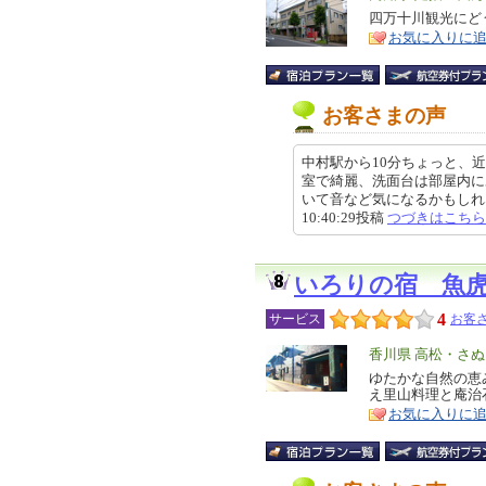
リ
四万十川観光にど
特
お気に入りに
ア
徴
お客さまの声
中村駅から10分ちょっと、
室で綺麗、洗面台は部屋内に
いて音など気になるかもしれない
10:40:29投稿
つづきはこちら
いろりの宿 魚
4
サービス
お客さ
エ
香川県 高松・さ
リ
ゆたかな自然の恵
特
え里山料理と庵治
ア
徴
お気に入りに