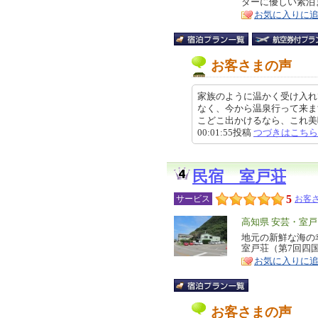
ダーに優しい素泊
ア
徴
お気に入りに
お客さまの声
家族のように温かく受け入れ
なく、今から温泉行って来ま
こどこ出かけるなら、これ美味
00:01:55投稿
つづきはこちら
民宿 室戸荘
5
サービス
お客さ
エ
高知県 安芸・室戸
リ
地元の新鮮な海の
特
室戸荘（第7回四国
ア
徴
お気に入りに
お客さまの声