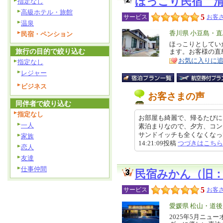
ほっこり民宿 
指定なし
高級ホテル・旅館
5
サービス
お客さ
温泉
エ
香川県 小豆島・直
民宿・ペンション
リ
ほっこりとしてい
特
旅行の目的で絞り込む
ます。お客様の直
ア
徴
お気に入りに
指定なし
レジャー
ビジネス
お客さまの声
同伴者で絞り込む
指定なし
お部屋も綺麗で、帰るたびに
一人
素泊まりなので、夕方、コン
サンドイッチも全くなくなって
家族
14:21:09投稿
つづきはこちら
恋人
友達
仕事仲間
民宿みかん（旧
5
サービス
お客さ
エ
愛媛県 松山・道後
リ
2025年5月ニ
特