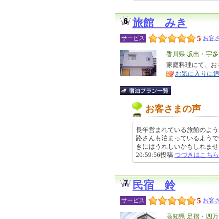
旅館 みき
5
サービス
お客さ
エ
香川県 坂出・宇
リ
家庭料理にて、お
特
お気に入りに
ア
徴
お客さまの声
長年営まれている旅館のよう
路さんも泊まっているようで
きにはうれしいかもしれません。
20:59:56投稿
つづきはこちら
民宿 鈴
5
サービス
お客さ
エ
高知県 足摺・四