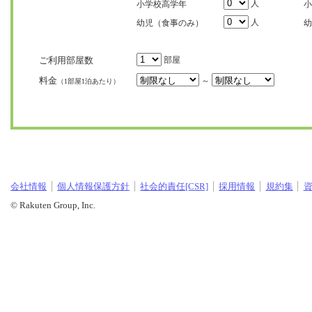
人
小学校高学年
小
人
幼児（食事のみ）
幼
ご利用部屋数
部屋
料金
～
（1部屋1泊あたり）
会社情報
個人情報保護方針
社会的責任[CSR]
採用情報
規約集
© Rakuten Group, Inc.