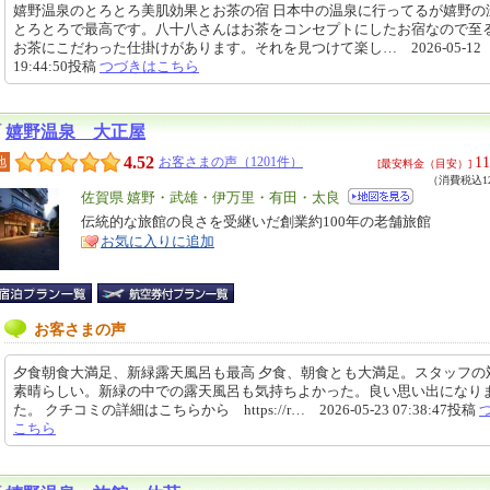
嬉野温泉のとろとろ美肌効果とお茶の宿 日本中の温泉に行ってるが嬉野の
とろとろで最高です。八十八さんはお茶をコンセプトにしたお宿なので至
お茶にこだわった仕掛けがあります。それを見つけて楽し… 2026-05-12
19:44:50投稿
つづきはこちら
嬉野温泉 大正屋
4.52
11
地
お客さまの声（1201件）
[最安料金（目安）]
（消費税込12
エ
佐賀県 嬉野・武雄・伊万里・有田・太良
リ
伝統的な旅館の良さを受継いだ創業約100年の老舗旅館
特
お気に入りに追加
ア
徴
お客さまの声
夕食朝食大満足、新緑露天風呂も最高 夕食、朝食とも大満足。スタッフの
素晴らしい。新緑の中での露天風呂も気持ちよかった。良い思い出になり
た。 クチコミの詳細はこちらから https://r… 2026-05-23 07:38:47投稿
こちら