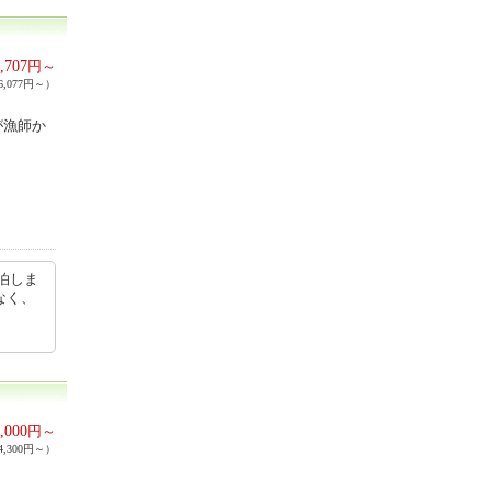
,707
円～
,077円～）
が漁師か
泊しま
なく、
,000
円～
,300円～）