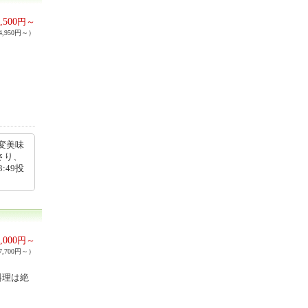
,500
円～
,950円～）
変美味
さり、
:49投
,000
円～
,700円～）
料理は絶