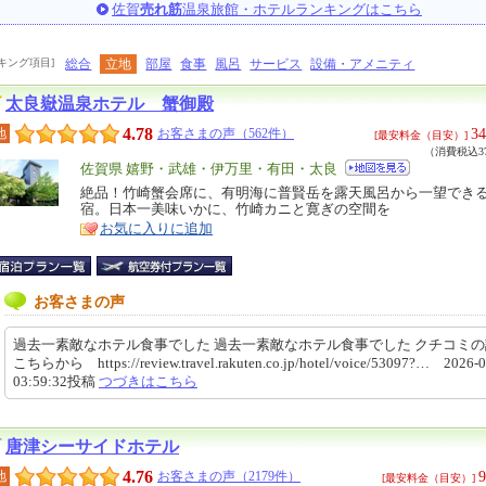
佐賀
売れ筋
温泉旅館・ホテルランキングはこちら
キング項目]
総合
立地
部屋
食事
風呂
サービス
設備・アメニティ
太良嶽温泉ホテル 蟹御殿
4.78
34
地
お客さまの声（562件）
[最安料金（目安）]
（消費税込37
エ
佐賀県 嬉野・武雄・伊万里・有田・太良
リ
絶品！竹崎蟹会席に、有明海に普賢岳を露天風呂から一望でき
特
宿。日本一美味いかに、竹崎カニと寛ぎの空間を
ア
徴
お気に入りに追加
お客さまの声
過去一素敵なホテル食事でした 過去一素敵なホテル食事でした クチコミ
こちらから https://review.travel.rakuten.co.jp/hotel/voice/53097?… 2026-0
03:59:32投稿
つづきはこちら
唐津シーサイドホテル
4.76
9
地
お客さまの声（2179件）
[最安料金（目安）]