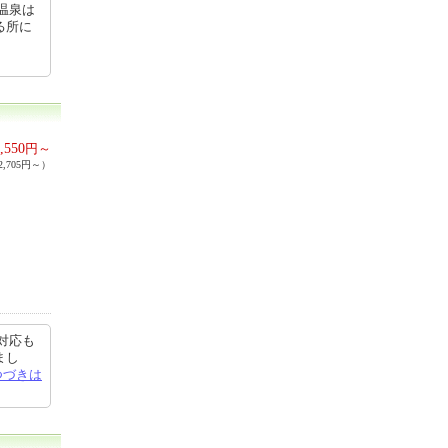
温泉は
る所に
,550
円～
,705円～）
対応も
まし
つづきは