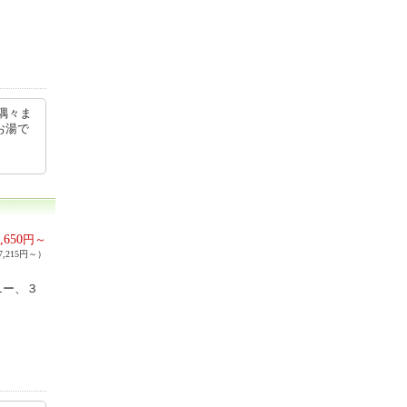
隅々ま
お湯で
,650
円～
,215円～）
ニー、３