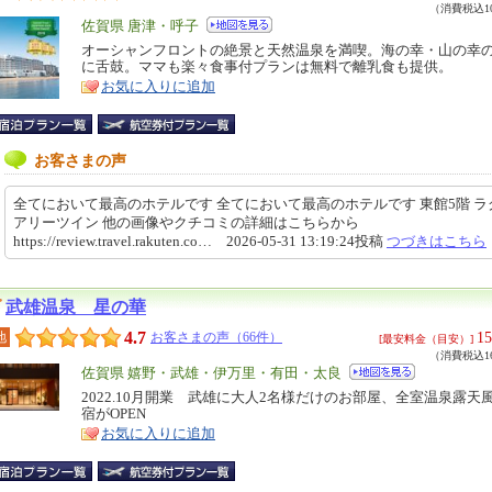
（消費税込10
エ
佐賀県 唐津・呼子
リ
オーシャンフロントの絶景と天然温泉を満喫。海の幸・山の幸
特
に舌鼓。ママも楽々食事付プランは無料で離乳食も提供。
ア
徴
お気に入りに追加
お客さまの声
全てにおいて最高のホテルです 全てにおいて最高のホテルです 東館5階 ラ
アリーツイン 他の画像やクチコミの詳細はこちらから
https://review.travel.rakuten.co… 2026-05-31 13:19:24投稿
つづきはこちら
武雄温泉 星の華
4.7
15
地
お客さまの声（66件）
[最安料金（目安）]
（消費税込16
エ
佐賀県 嬉野・武雄・伊万里・有田・太良
リ
2022.10月開業 武雄に大人2名様だけのお部屋、全室温泉露天
特
宿がOPEN
ア
徴
お気に入りに追加