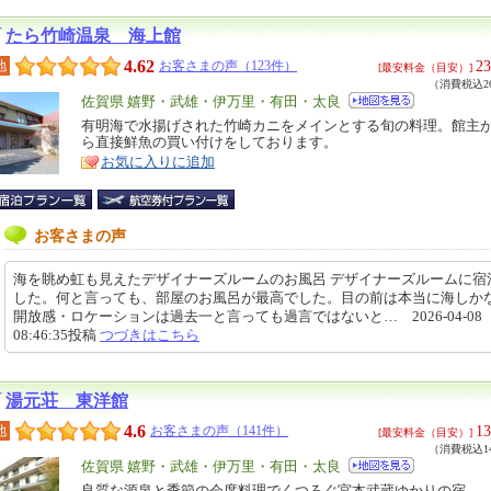
たら竹崎温泉 海上館
4.62
23
地
お客さまの声（123件）
[最安料金（目安）]
（消費税込26
エ
佐賀県 嬉野・武雄・伊万里・有田・太良
リ
有明海で水揚げされた竹崎カニをメインとする旬の料理。館主
特
ら直接鮮魚の買い付けをしております。
ア
徴
お気に入りに追加
お客さまの声
海を眺め虹も見えたデザイナーズルームのお風呂 デザイナーズルームに宿
した。何と言っても、部屋のお風呂が最高でした。目の前は本当に海しか
開放感・ロケーションは過去一と言っても過言ではないと… 2026-04-08
08:46:35投稿
つづきはこちら
湯元荘 東洋館
4.6
13
地
お客さまの声（141件）
[最安料金（目安）]
（消費税込14
エ
佐賀県 嬉野・武雄・伊万里・有田・太良
リ
良質な源泉と季節の会席料理でくつろぐ宮本武蔵ゆかりの宿