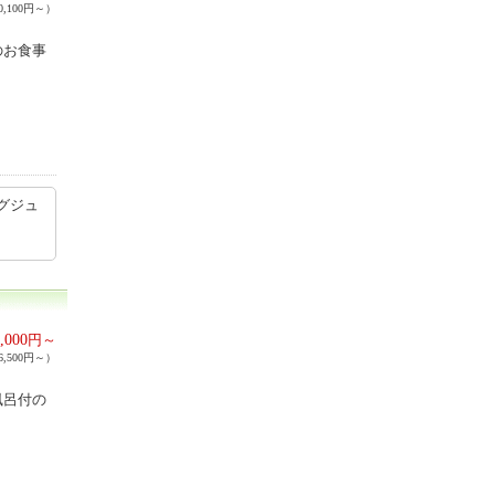
,100円～）
のお食事
グジュ
,000
円～
,500円～）
風呂付の