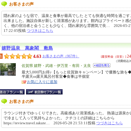
お客さまの声
隠れ家のような宿で、温泉と食事が最高でした とても快適な時間を過ごす
出来ました。施設自体が新しく清潔感があります。館内はプライベート感
く、他の宿泊者と会うことも少なく、隠れ家的な雰囲気で良… 2026-05-2
17:22:05投稿
つづきはこちら
嬉野温泉 萬象閣 敷島
4.63
24
地
お客さまの声（967件）
[最安料金（目安）]
（消費税込26
エ
佐賀県 嬉野・武雄・伊万里・有田・太良
リ
最大5,000円お得♪【もっと佐賀旅キャンペーン】で優雅な旅を
特
半露天or露天風呂付客室◆食事は半個室
ア
徴
お気に入りに追加
お客さまの声
ラウンジ付きでゆっくりできた。高級感あり清潔感あった。 熱湯は源泉か
で冷まして入って気持ちよかった。 クチコミの詳細はこちらから
https://review.travel.rakute… 2026-05-28 21:53:11投稿
つづきはこちら