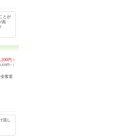
ことが
が高
7
,200
円～
,620円～）
◆全客室
け流し