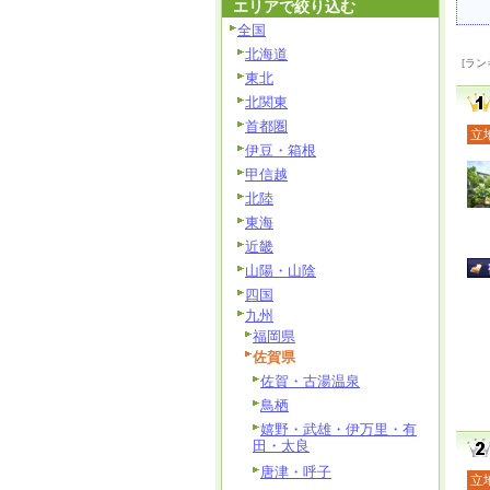
エリアで絞り込む
全国
北海道
[ラン
東北
北関東
首都圏
立
伊豆・箱根
甲信越
北陸
東海
近畿
山陽・山陰
四国
九州
福岡県
佐賀県
佐賀・古湯温泉
鳥栖
嬉野・武雄・伊万里・有
田・太良
唐津・呼子
立