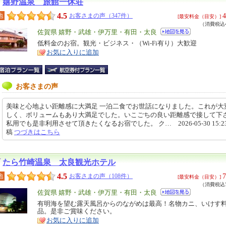
嬉野温泉 旅館一休荘
4.5
4
地
お客さまの声（347件）
[最安料金（目安）]
（消費税込4
エ
佐賀県 嬉野・武雄・伊万里・有田・太良
リ
低料金のお宿。観光・ビジネス・（Wi-Fi有り）大歓迎
特
お気に入りに追加
ア
徴
お客さまの声
美味と心地よい距離感に大満足 一泊二食でお世話になりました。これが大
しく、ボリュームもあり大満足でした。いこごちの良い距離感で接して下
私用でも是非利用させて頂きたくなるお宿でした。 ク… 2026-05-30 15:23
稿
つづきはこちら
たら竹崎温泉 太良観光ホテル
4.5
7
地
お客さまの声（108件）
[最安料金（目安）]
（消費税込7
エ
佐賀県 嬉野・武雄・伊万里・有田・太良
リ
有明海を望む露天風呂からのながめは最高！名物カニ、いけす
特
品。是非ご賞味ください。
ア
徴
お気に入りに追加