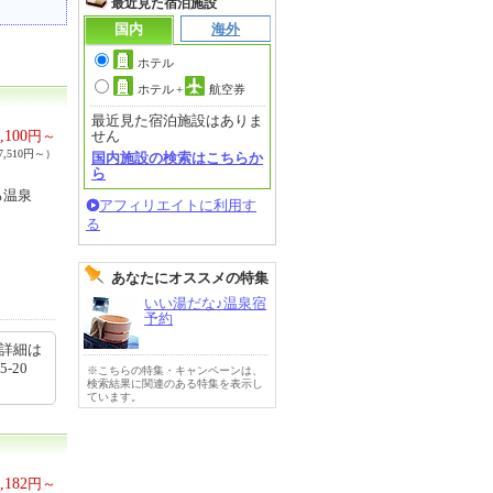
最近見た宿泊施設
国内
海外
ホテル
ホテル
+
航空券
最近見た宿泊施設はありま
,100
円～
せん
,510円～）
国内施設の検索はこちらか
ら
る温泉
アフィリエイトに利用す
る
あなたにオススメの特集
いい湯だな♪温泉宿
予約
の詳細は
5-20
※こちらの特集・キャンペーンは、
検索結果に関連のある特集を表示し
ています。
,182
円～