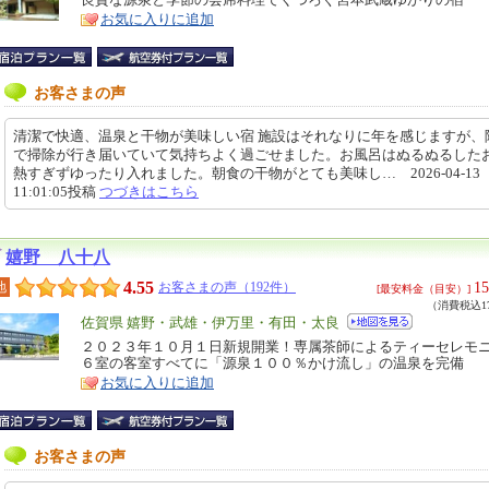
特
お気に入りに追加
ア
徴
お客さまの声
清潔で快適、温泉と干物が美味しい宿 施設はそれなりに年を感じますが、
で掃除が行き届いていて気持ちよく過ごせました。お風呂はぬるぬるした
熱すぎずゆったり入れました。朝食の干物がとても美味し… 2026-04-13
11:01:05投稿
つづきはこちら
嬉野 八十八
4.55
15
地
お客さまの声（192件）
[最安料金（目安）]
（消費税込17
エ
佐賀県 嬉野・武雄・伊万里・有田・太良
リ
２０２３年１０月１日新規開業！専属茶師によるティーセレモ
特
６室の客室すべてに「源泉１００％かけ流し」の温泉を完備
ア
徴
お気に入りに追加
お客さまの声