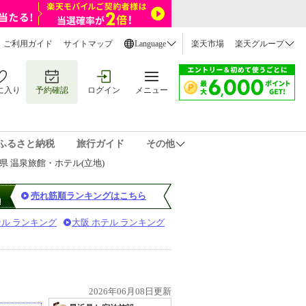
ご利用ガイド
サイトマップ
Language
楽天市場
楽天グループ
に入り
予約確認
ログイン
メニュー
ふるさと納税
旅行ガイド
その他
県 温泉旅館・ホテル(立地)
売れ筋順ランキングはこちら
テル ランキング
大阪 ホテル ランキング
2026年06月08日更新