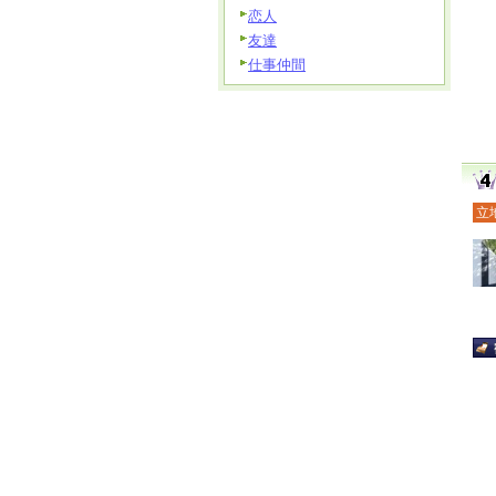
恋人
友達
仕事仲間
立