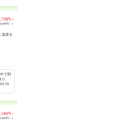
,728
円～
,000円～）
と温泉を
の中で到
取り、
4:50
,146
円～
,960円～）