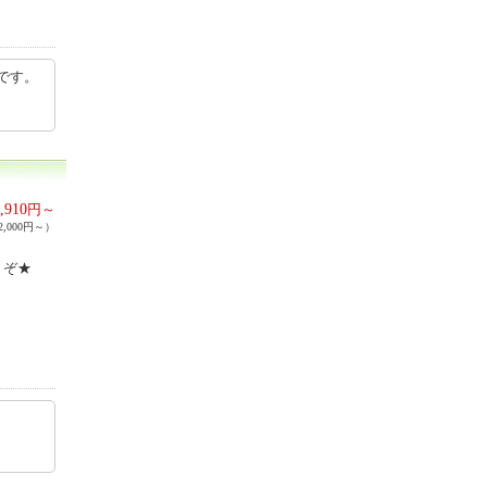
です。
,910
円～
,000円～）
うぞ★
2