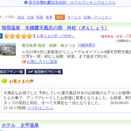
鹿児島
売れ筋
温泉旅館・ホテルランキングはこちら
キング項目]
総合
立地
部屋
食事
風呂
サービス
設備・アメニティ
指宿温泉 夫婦露天風呂の宿 吟松（ぎんしょう）
5
13
呂
お客さまの声（1509件）
[最安料金（目安）]
（消費税込14
エ
鹿児島県 指宿・枕崎・南さつま
リ
≪2025年9月に新客室がリニューアルオープン≫9階天空野天風
特
江湾を一望。砂むし会館「砂楽」まで徒歩で約2分。
ア
徴
お気に入りに追加
お客さまの声
大満足なお宿でした 予約していた露天風呂付きのお部屋のエアコンが故障
たとの事で、アップグレードしたお部屋に変更となりました。お部屋、料
タッフの笑顔と対応、すべて大満足な一泊となりました。… 2026-06-03
22:16:13投稿
つづきはこちら
ホテル 太平温泉