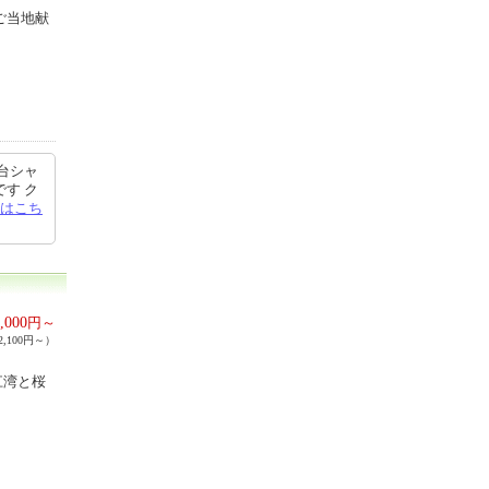
ご当地献
台シャ
す ク
はこち
,000
円～
,100円～）
江湾と桜