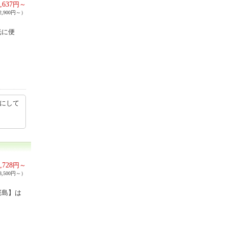
,637
円～
,900円～）
光に便
。
麗にして
,728
円～
,500円～）
桜島】は