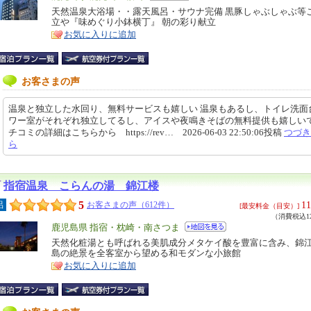
リ
天然温泉大浴場・・露天風呂・サウナ完備 黒豚しゃぶしゃぶ等
特
立や『味めぐり小鉢横丁』 朝の彩り献立
ア
徴
お気に入りに追加
お客さまの声
温泉と独立した水回り、無料サービスも嬉しい 温泉もあるし、トイレ洗面
ワー室がそれぞれ独立してるし、アイスや夜鳴きそばの無料提供も嬉しいで
チコミの詳細はこちらから https://rev… 2026-06-03 22:50:06投稿
つづき
ら
指宿温泉 こらんの湯 錦江楼
5
11
呂
お客さまの声（612件）
[最安料金（目安）]
（消費税込12
エ
鹿児島県 指宿・枕崎・南さつま
リ
天然化粧湯とも呼ばれる美肌成分メタケイ酸を豊富に含み、錦
特
島の絶景を全客室から望める和モダンな小旅館
ア
徴
お気に入りに追加