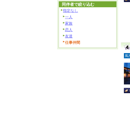
同伴者で絞り込む
指定なし
一人
家族
恋人
友達
仕事仲間
風