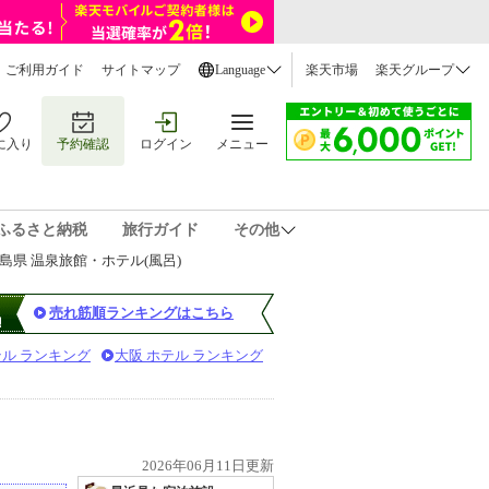
ご利用ガイド
サイトマップ
Language
楽天市場
楽天グループ
に入り
予約確認
ログイン
メニュー
ふるさと納税
旅行ガイド
その他
島県 温泉旅館・ホテル(風呂)
売れ筋順ランキングはこちら
テル ランキング
大阪 ホテル ランキング
2026年06月11日更新