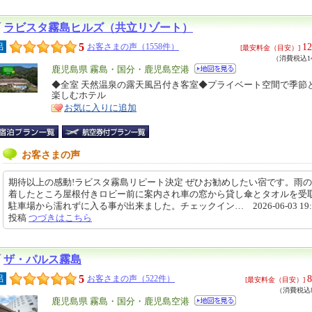
ラビスタ霧島ヒルズ（共立リゾート）
5
12
呂
お客さまの声（1558件）
[最安料金（目安）]
（消費税込14
エ
鹿児島県 霧島・国分・鹿児島空港
リ
◆全室 天然温泉の露天風呂付き客室◆プライベート空間で季節
特
楽しむホテル
ア
徴
お気に入りに追加
お客さまの声
期待以上の感動!ラビスタ霧島リピート決定 ぜひお勧めしたい宿です。雨
着したところ屋根付きロビー前に案内され車の窓から貸し傘とタオルを受
駐車場から濡れずに入る事が出来ました。チェックイン… 2026-06-03 19:0
投稿
つづきはこちら
ザ・パルス霧島
5
8
呂
お客さまの声（522件）
[最安料金（目安）]
（消費税込8
エ
鹿児島県 霧島・国分・鹿児島空港