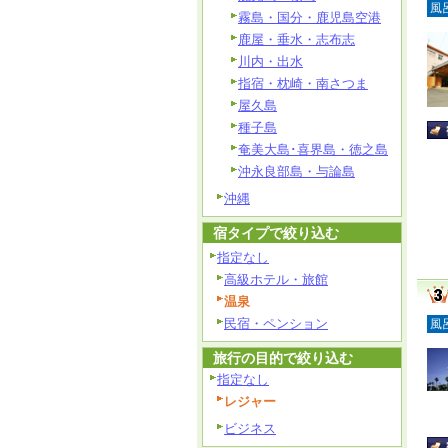
風
霧島・国分・鹿児島空港
鹿屋・垂水・志布志
川内・出水
指宿・枕崎・南さつま
屋久島
種子島
奄美大島･喜界島・徳之島
沖永良部島・与論島
沖縄
宿タイプで絞り込む
指定なし
高級ホテル・旅館
温泉
民宿・ペンション
風
旅行の目的で絞り込む
指定なし
レジャー
ビジネス