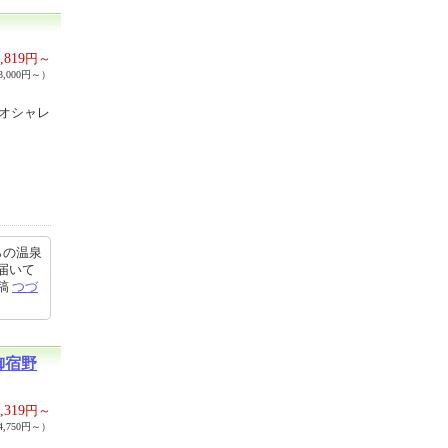
,819
円～
,000円～）
をオシャレ
らの温泉
届いて
投稿
つづ
御宿野
,319
円～
,750円～）