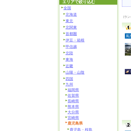
エリアで絞り込む
全国
北海道
[ラン
東北
北関東
首都圏
風
伊豆・箱根
甲信越
北陸
東海
近畿
山陽・山陰
四国
九州
福岡県
佐賀県
長崎県
熊本県
大分県
宮崎県
鹿児島県
鹿児島・桜島