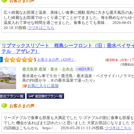
お客さまの声
広々綺麗なお部屋と温泉、美味しい食事に感動 室内に大きな露天風呂のあ
した綺麗なお部屋でゆっくり過ごすことができました。海を眺めながらゆ
温泉入れて幸せな時間を過ごせました。食事もとても美味… 2026-06-01
20:18:35投稿
つづきはこちら
リブマックスリゾート 桜島シーフロント（旧：垂水ベイサ
テル アザレア）
5
7
呂
お客さまの声（426件）
[最安料金（目安）]
（消費税込8
エ
鹿児島県 鹿屋・垂水・志布志
リ
垂水港から車で５分！鹿児島・垂水温泉・ベイサイドパノラマ
特
美のPH度が９．８の垂水温泉で湯ったり♪
ア
徴
お気に入りに追加
お客さまの声
リーズナブルで食事も部屋も大満足でした リ-ズナブルの割に食事も部屋
でした 機会があればまた訪れたいと思いました 大変お世話になりました 
の詳細はこちらから https:/… 2026-05-28 11:13:26投稿
つづきはこちら