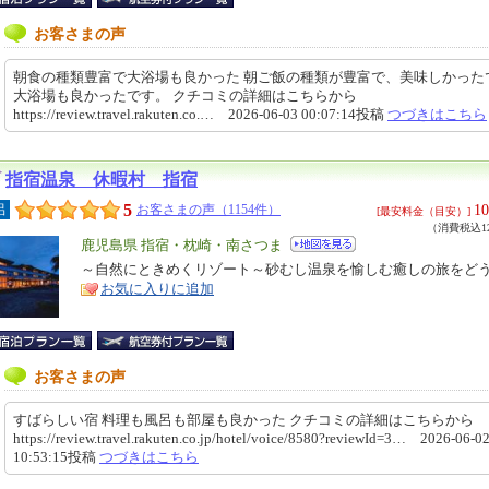
お客さまの声
朝食の種類豊富で大浴場も良かった 朝ご飯の種類が豊富で、美味しかった
大浴場も良かったです。 クチコミの詳細はこちらから
https://review.travel.rakuten.co.… 2026-06-03 00:07:14投稿
つづきはこちら
指宿温泉 休暇村 指宿
5
10
呂
お客さまの声（1154件）
[最安料金（目安）]
（消費税込12
エ
鹿児島県 指宿・枕崎・南さつま
リ
～自然にときめくリゾート～砂むし温泉を愉しむ癒しの旅をど
特
お気に入りに追加
ア
徴
お客さまの声
すばらしい宿 料理も風呂も部屋も良かった クチコミの詳細はこちらから
https://review.travel.rakuten.co.jp/hotel/voice/8580?reviewId=3… 2026-06-0
10:53:15投稿
つづきはこちら