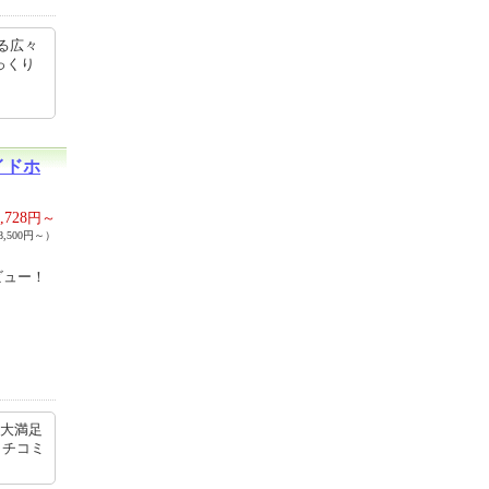
る広々
っくり
イドホ
,728
円～
,500円～）
ビュー！
も大満足
クチコミ