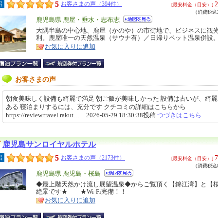
5
2
呂
お客さまの声（394件）
[最安料金（目安）]
（消費税込2
エ
鹿児島県 鹿屋・垂水・志布志
リ
大隅半島の中心地、鹿屋（かのや）の市街地で、ビジネスに観
特
利。鹿屋唯一の天然温泉（サウナ有）／日帰りペット温泉併設
ア
徴
お気に入りに追加
お客さまの声
朝食美味しく設備も綺麗で満足 朝ご飯が美味しかった 設備は古いが、綺
ある 寝泊まりするには、充分です クチコミの詳細はこちらから
https://review.travel.rakut… 2026-05-29 18:30:38投稿
つづきはこちら
鹿児島サンロイヤルホテル
5
7
呂
お客さまの声（2173件）
[最安料金（目安）]
（消費税込8
エ
鹿児島県 鹿児島・桜島
リ
◆最上階天然かけ流し展望温泉◆からご覧頂く【錦江湾】と【
特
絶景です★ ★Wi-Fi完備！！
ア
徴
お気に入りに追加