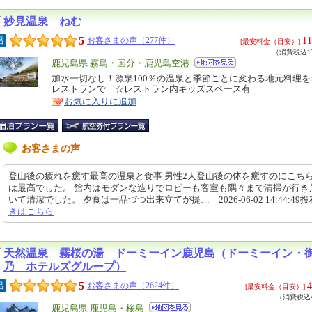
妙見温泉 ねむ
5
11
呂
お客さまの声（277件）
[最安料金（目安）]
（消費税込13
エ
鹿児島県 霧島・国分・鹿児島空港
リ
加水一切なし！源泉100％の温泉と季節ごとに変わる地元料理
特
レストランで ☆レストラン内キッズスペース有
ア
徴
お気に入りに追加
お客さまの声
登山後の疲れを癒す最高の温泉と食事 男性2人登山後の体を癒すのにこち
は最高でした。 館内はモダンな造りでロビーも客室も隅々まで清掃が行き
いて清潔でした。 夕食は一品づつ出来立てが提… 2026-06-02 14:44:49
きはこちら
天然温泉 霧桜の湯 ドーミーイン鹿児島（ドーミーイン・
乃 ホテルズグループ）
5
4
呂
お客さまの声（2624件）
[最安料金（目安）]
（消費税込4
エ
鹿児島県 鹿児島・桜島