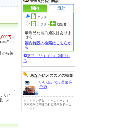
最近見た宿泊施設
国内
海外
ホテル
ホテル
+
航空券
最近見た宿泊施設はありま
,000
円～
せん
,300円～）
国内施設の検索はこちらか
ら
呂から錦
アフィリエイトに利用す
る
あなたにオススメの特集
いい湯だな♪温泉宿
予約
してい
理、ス
※こちらの特集・キャンペーンは、
検索結果に関連のある特集を表示し
ています。