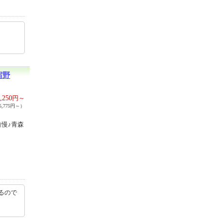
63…
宿野
,250
円～
,775円～）
慢♪青森
るので
ら