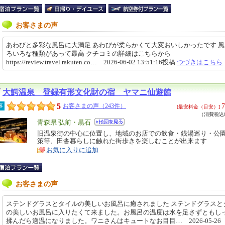
お客さまの声
あわびと多彩な風呂に大満足 あわびが柔らかくて大変おいしかったです 
ろいろな種類があって最高 クチコミの詳細はこちらから
https://review.travel.rakuten.co… 2026-06-02 13:51:16投稿
つづきはこちら
大鰐温泉 登録有形文化財の宿 ヤマニ仙遊館
5
7
事
お客さまの声（243件）
[最安料金（目安）]
（消費税込8
エ
青森県 弘前・黒石
リ
旧温泉街の中心に位置し、地域のお店での飲食・銭湯巡り・公
特
策等、田舎暮らしに触れた街歩きを楽しむことが出来ます
ア
徴
お気に入りに追加
お客さまの声
ステンドグラスとタイルの美しいお風呂に癒されました ステンドグラスと
の美しいお風呂に入りたくて来ました。お風呂の温度は水を足さずともし
揉んだら適温になりました。ワニさんはキュートなお目目… 2026-05-26