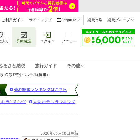
ご利用ガイド
サイトマップ
Language
楽天市場
楽天グループ
に入り
予約確認
ログイン
メニュー
ふるさと納税
旅行ガイド
その他
県 温泉旅館・ホテル(食事)
売れ筋順ランキングはこちら
テル ランキング
大阪 ホテル ランキング
2026年06月10日更新