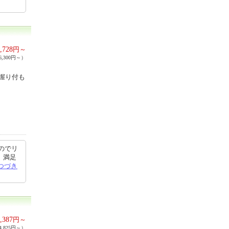
,728
円～
,300円～）
握り付も
のでリ
、満足
つづき
,387
円～
,825円～）