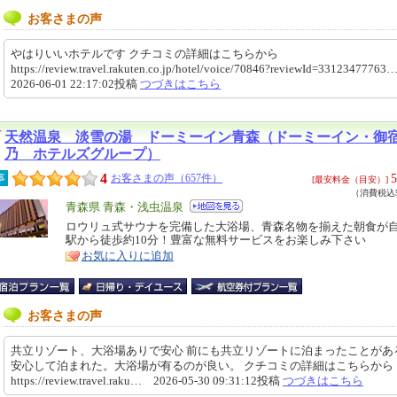
お客さまの声
やはりいいホテルです クチコミの詳細はこちらから
https://review.travel.rakuten.co.jp/hotel/voice/70846?reviewId=331234777
2026-06-01 22:17:02投稿
つづきはこちら
天然温泉 淡雪の湯 ドーミーイン青森（ドーミーイン・御
乃 ホテルズグループ）
4
5
事
お客さまの声（657件）
[最安料金（目安）]
（消費税込5
エ
青森県 青森・浅虫温泉
リ
ロウリュ式サウナを完備した大浴場、青森名物を揃えた朝食が自
特
駅から徒歩約10分！豊富な無料サービスをお楽しみ下さい
ア
徴
お気に入りに追加
お客さまの声
共立リゾート、大浴場ありで安心 前にも共立リゾートに泊まったことがあ
安心して泊まれた。大浴場が有るのが良い。 クチコミの詳細はこちらか
https://review.travel.raku… 2026-05-30 09:31:12投稿
つづきはこちら