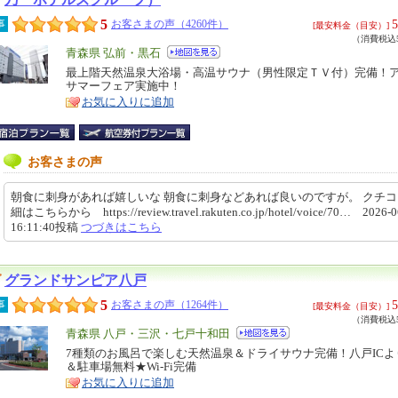
5
5
事
お客さまの声（4260件）
[最安料金（目安）]
（消費税込5
エ
青森県 弘前・黒石
リ
最上階天然温泉大浴場・高温サウナ（男性限定ＴＶ付）完備！
特
サマーフェア実施中！
ア
徴
お気に入りに追加
お客さまの声
朝食に刺身があれば嬉しいな 朝食に刺身などあれば良いのですが。 クチ
細はこちらから https://review.travel.rakuten.co.jp/hotel/voice/70… 2026-0
16:11:40投稿
つづきはこちら
グランドサンピア八戸
5
5
事
お客さまの声（1264件）
[最安料金（目安）]
（消費税込5
エ
青森県 八戸・三沢・七戸十和田
リ
7種類のお風呂で楽しむ天然温泉＆ドライサウナ完備！八戸ICよ
特
＆駐車場無料★Wi-Fi完備
ア
徴
お気に入りに追加