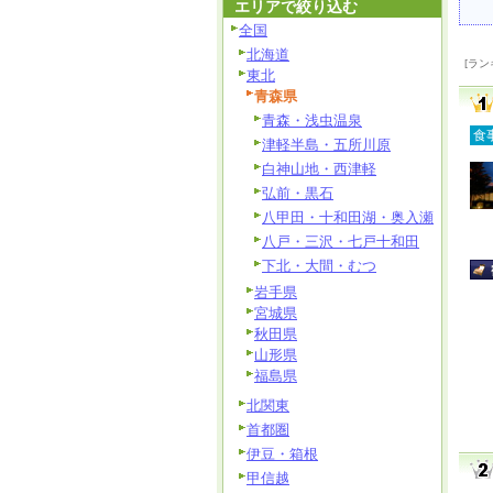
エリアで絞り込む
全国
北海道
[ラン
東北
青森県
青森・浅虫温泉
食
津軽半島・五所川原
白神山地・西津軽
弘前・黒石
八甲田・十和田湖・奥入瀬
八戸・三沢・七戸十和田
下北・大間・むつ
岩手県
宮城県
秋田県
山形県
福島県
北関東
首都圏
伊豆・箱根
甲信越