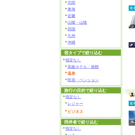
北陸
食
東海
近畿
山陽・山陰
四国
九州
沖縄
宿タイプで絞り込む
指定なし
高級ホテル・旅館
温泉
民宿・ペンション
旅行の目的で絞り込む
指定なし
レジャー
食
ビジネス
同伴者で絞り込む
指定なし