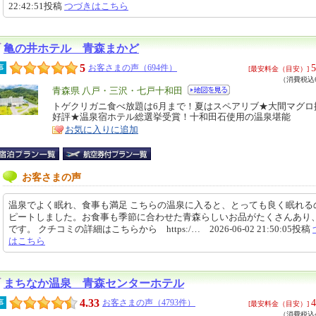
22:42:51投稿
つづきはこちら
亀の井ホテル 青森まかど
5
5
事
お客さまの声（694件）
[最安料金（目安）]
（消費税込6
エ
青森県 八戸・三沢・七戸十和田
リ
トゲクリガニ食べ放題は6月まで！夏はスペアリブ★大間マグロ
特
好評★温泉宿ホテル総選挙受賞！十和田石使用の温泉堪能
ア
徴
お気に入りに追加
お客さまの声
温泉でよく眠れ、食事も満足 こちらの温泉に入ると、とっても良く眠れる
ピートしました。お食事も季節に合わせた青森らしいお品がたくさんあり
です。 クチコミの詳細はこちらから https:/… 2026-06-02 21:50:05投稿
はこちら
まちなか温泉 青森センターホテル
4.33
4
事
お客さまの声（4793件）
[最安料金（目安）]
（消費税込4