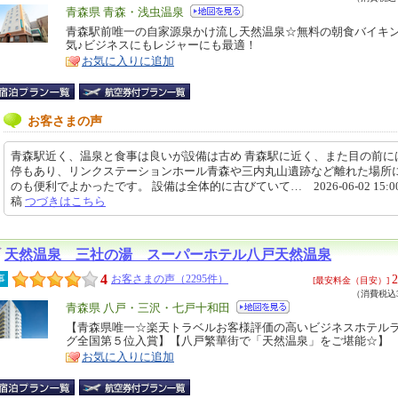
エ
青森県 青森・浅虫温泉
リ
青森駅前唯一の自家源泉かけ流し天然温泉☆無料の朝食バイキ
特
気♪ビジネスにもレジャーにも最適！
ア
徴
お気に入りに追加
お客さまの声
青森駅近く、温泉と食事は良いが設備は古め 青森駅に近く、また目の前に
停もあり、リンクステーションホール青森や三内丸山遺跡など離れた場所
のも便利でよかったです。 設備は全体的に古びていて… 2026-06-02 15:00
稿
つづきはこちら
天然温泉 三社の湯 スーパーホテル八戸天然温泉
4
2
事
お客さまの声（2295件）
[最安料金（目安）]
（消費税込3
エ
青森県 八戸・三沢・七戸十和田
リ
【青森県唯一☆楽天トラベルお客様評価の高いビジネスホテル
特
グ全国第５位入賞】【八戸繁華街で「天然温泉」をご堪能☆】
ア
徴
お気に入りに追加