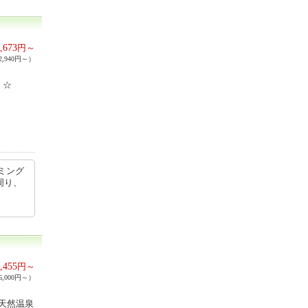
,673
円～
,940円～）
！☆
ミング
周り、
,455
円～
,000円～）
天然温泉