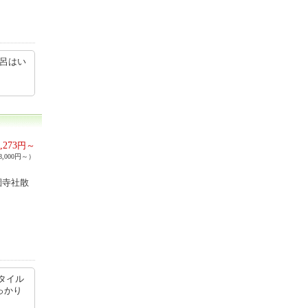
風呂はい
,273
円～
,000円～）
園寺社散
タイル
っかり