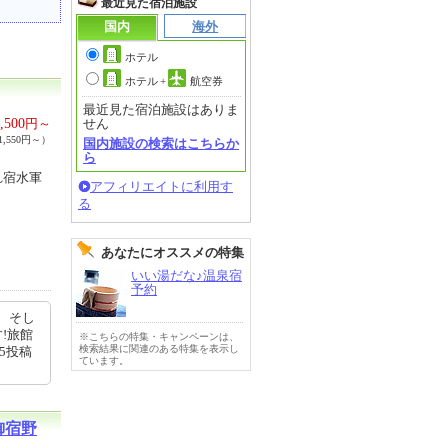
最近見た宿泊施設
国内
海外
ホテル
ホテル
+
航空券
最近見た宿泊施設はありま
,500
円～
せん
,550円～）
国内施設の検索はこちらか
ら
れ宿水軍
アフィリエイトに利用す
る
あなたにオススメの特集
いい湯だな♪温泉宿
予約
、そし
!旅館
※こちらの特集・キャンペーンは、
検索結果に関連のある特集を表示し
25投稿
ています。
御宿野