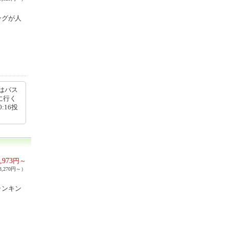
ングが人
はバス
に行く
:16投
,973
円～
,270円～）
ランキン