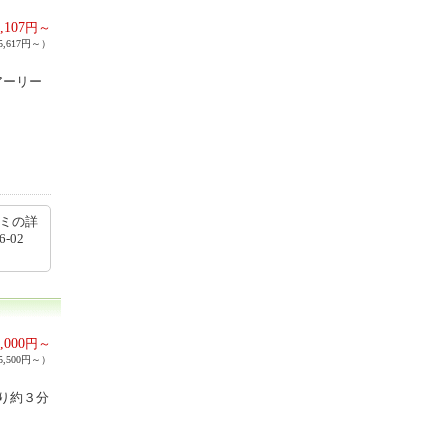
,107
円～
,617円～）
アーリー
コミの詳
6-02
,000
円～
,500円～）
り約３分