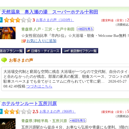
天然温泉 奥入瀬の湯 スーパーホテル十和田
3
2
事
お客さまの声（1416件）
[最安料金（目安）]
（消費税込2
エ
青森県 八戸・三沢・七戸十和田
リ
☆女性宿泊比率『市内1位』☆大浴場・朝食・Welcome Bar無料
特
お気に入りに追加
ア
徴
お客さまの声
大浴場交代制と窮屈な空間に残念 大浴場が一つなので交代制、自分のタイ
と合わなかったのが残念。部屋の家具の配置、朝食スペース、フロントの
駐車スペースまでも全てがミニマムに作られていて常に窮… 2026-05-27
08:42:49投稿
つづきはこちら
ホテルサンルート五所川原
2.5
5
事
お客さまの声（966件）
[最安料金（目安）]
（消費税込6
エ
青森県 津軽半島・五所川原
リ
五所川原駅から徒歩４分、お車なら弘前や青森にも便利。3階の
特