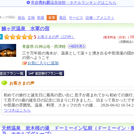
青森
売れ筋
温泉旅館・ホテルランキングはこちら
キング項目]
総合
立地
部屋
食事
風呂
サービス
設備・アメニティ
鯵ヶ沢温泉 水軍の宿
5
10
事
お客さまの声（225件）
[最安料金（目安）]
（消費税込11
エ
青森県 白神山地・西津軽
リ
三十万年前の海水が、温泉として滾々と湧き出る中世浪漫の隠
特
の宿へようこそ
ア
徴
お気に入りに追加
お客さまの声
初めての旅行と誕生日に最高の思い出に 息子が産まれてから初めての旅行
て息子の1歳の誕生日の記念に泊まりに行きました。 泊まって良かったです
や部屋の雰囲気、温泉、料理、スタッフの方々の接… 2026-06-02 16:54:
つづきはこちら
天然温泉 岩木桜の湯 ドーミーイン弘前（ドーミーイン・
乃 ホテルズグループ）