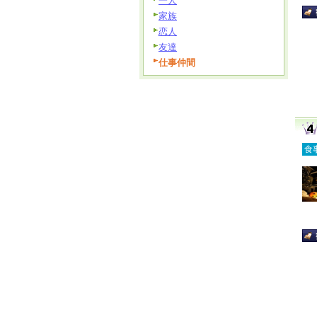
一人
家族
恋人
友達
仕事仲間
食