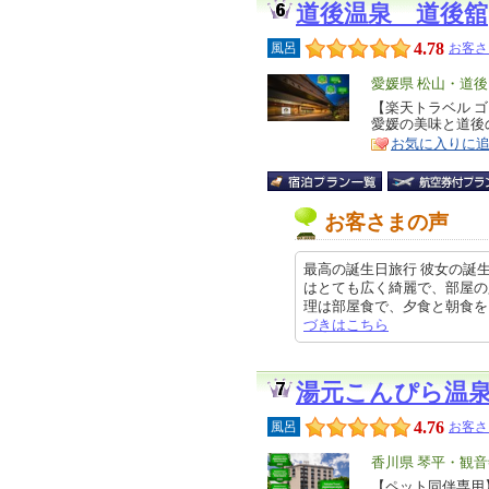
道後温泉 道後舘
4.78
風呂
お客さ
エ
愛媛県 松山・道後
リ
【楽天トラベル 
特
愛媛の美味と道後
ア
徴
お気に入りに
お客さまの声
最高の誕生日旅行 彼女の誕
はとても広く綺麗で、部屋の
理は部屋食で、夕食と朝食をいただ
づきはこちら
湯元こんぴら温
4.76
風呂
お客さ
エ
香川県 琴平・観音
リ
【ペット同伴専用
特