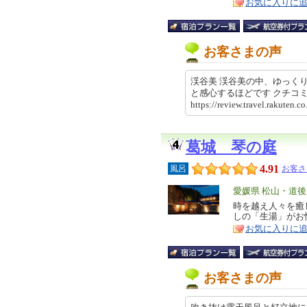
お気に入りに
お客さまの声
渓谷美 渓谷美の中、ゆっく
と感心するほどです クチ
https://review.travel.rakut
葛城 琴の庭
4.91
風呂
お客さ
エ
愛媛県 松山・道後
リ
時を越え人々を癒
特
しの「生湯」がお
ア
徴
お気に入りに
お客さまの声