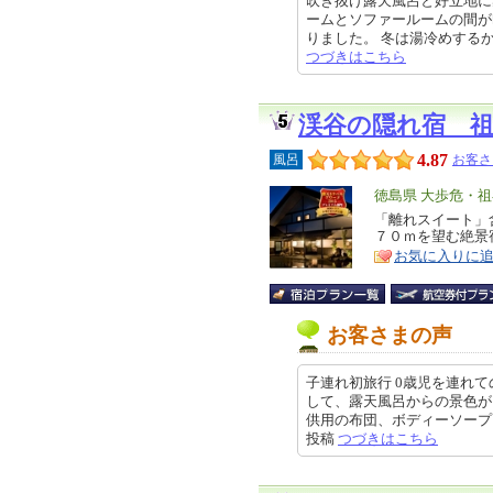
吹き抜け露天風呂と好立地に
ームとソファールームの間が
りました。 冬は湯冷めするかもし
つづきはこちら
渓谷の隠れ宿 
4.87
風呂
お客さ
エ
徳島県 大歩危・
リ
「離れスイート」
特
７０ｍを望む絶景
ア
徴
お気に入りに
お客さまの声
子連れ初旅行 0歳児を連れ
して、露天風呂からの景色が
供用の布団、ボディーソープ、子供
投稿
つづきはこちら