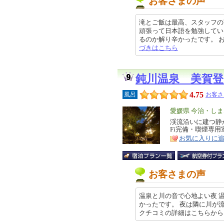
お客さまの声
滝とご飯は最高、スタッフの
頑張って日本語を勉強してい
るのか解り辛かったです。 お風呂
づきはこちら
鈍川温泉 美賀
4.75
風呂
お客さ
エ
愛媛県 今治・し
リ
渓流沿いに建つ静
特
Fi完備・喫煙専用
ア
徴
お気に入りに
お客さまの声
温泉と川の音で心地よい夜 
かったです。 夜は隣に川が
クチコミの詳細はこちらから htt…