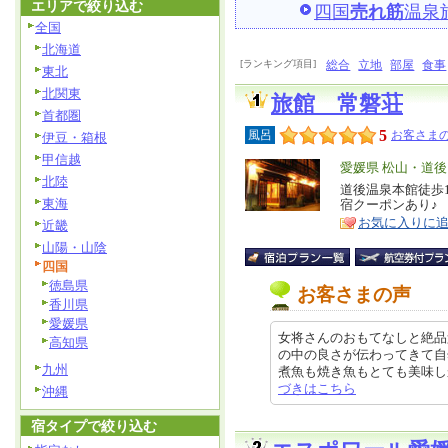
エリアで絞り込む
四国
売れ筋
温泉
全国
北海道
[ランキング項目]
総合
立地
部屋
食事
東北
北関東
旅館 常磐荘
首都圏
5
風呂
お客さまの
伊豆・箱根
甲信越
エ
愛媛県 松山・道後
北陸
リ
道後温泉本館徒歩
特
東海
宿クーポンあり♪
ア
徴
お気に入りに
近畿
山陽・山陰
四国
徳島県
お客さまの声
香川県
愛媛県
女将さんのおもてなしと絶品
高知県
の中の良さが伝わってきて自
九州
煮魚も焼き魚もとても美味しかった
づきはこちら
沖縄
宿タイプで絞り込む