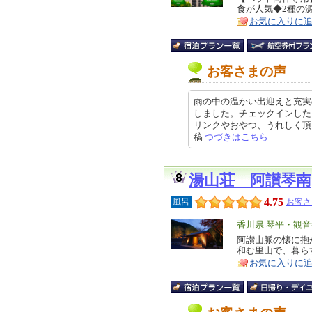
食が人気◆2種の源
ア
徴
お気に入りに
お客さまの声
雨の中の温かい出迎えと充実
しました。チェックインした
リンクやおやつ、うれしく頂きまし
稿
つづきはこちら
湯山荘 阿讃琴南
4.75
風呂
お客さ
エ
香川県 琴平・観音
リ
阿讃山脈の懐に抱
特
和む里山で、暮ら
ア
徴
お気に入りに