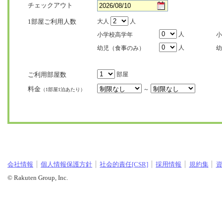
チェックアウト
1部屋ご利用人数
大人
人
人
小学校高学年
小
人
幼児（食事のみ）
幼
ご利用部屋数
部屋
料金
～
（1部屋1泊あたり）
会社情報
個人情報保護方針
社会的責任[CSR]
採用情報
規約集
© Rakuten Group, Inc.