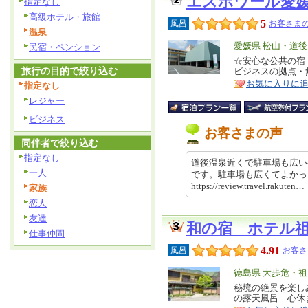
エスポワール愛
指定なし
高級ホテル・旅館
5
風呂
お客さまの
温泉
エ
愛媛県 松山・道後
民宿・ペンション
リ
☆安心な公共の宿
特
旅行の目的で絞り込む
ビジネスの拠点・
ア
徴
お気に入りに
指定なし
レジャー
ビジネス
お客さまの声
同伴者で絞り込む
指定なし
道後温泉近くで駐車場も広い
一人
です。駐車場も広くてよか
https://review.travel.rakut
家族
恋人
友達
和の宿 ホテル
仕事仲間
4.91
風呂
お客さ
エ
徳島県 大歩危・
リ
秘境の絶景を楽し
特
の露天風呂 心休
ア
徴