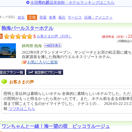
全国
売れ筋
温泉旅館・ホテルランキングはこちら
キング項目]
総合
立地
部屋
食事
風呂
サービス
設備・アメニティ
熱海パールスターホテル
5
22
地
お客さまの声（91件）
[最安料金（目安）]
（消費税込24
エ
静岡県 熱海
リ
2022年9月グランドオープン。サンビーチとお宮の松正面に建
特
自家源泉を擁した熱海のウエルネスリゾートホテル。
ア
徴
お気に入りに追加
お客さまの声
照明と音以外は素晴らしいホテル 全体的に素晴らしいホテルでした。ただ
の照明がもっと明るかったら良かったです。また、ホテル前を走る自動車
屋まで聞こえてくるのがイマイチでした。 クチコミの… 2026-05-22 23:27
稿
つづきはこちら
ワンちゃんと一緒！海一望の宿 ピッコラルージュ