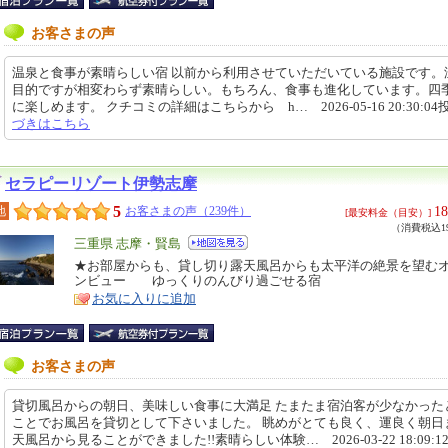
お客さまの声
温泉と食事が素晴らしい宿 以前から利用させていただいている施設です。
目的ですが相変わらず素晴らしい。もちろん、食事も進化しています。四
に楽しめます。 クチコミの詳細はこちらから h… 2026-05-16 20:30:04
づきはこちら
セラピーリゾート伊勢志摩
5
18
地
お客さまの声（239件）
[最安料金（目安）]
（消費税込19
エ
三重県 志摩・賢島
リ
★お部屋からも、貸し切り露天風呂からも太平洋の絶景を望む
特
ンビュー ゆっくりのんびり過ごせる宿
ア
徴
お気に入りに追加
お客さまの声
貸切風呂からの朝日、美味しい食事に大満足 たまたま宿泊客が少なかった
ことでお風呂を貸切として下さいました。 眺めがとても良く、運良く朝日
天風呂から見ることができました!!素晴らしい体験… 2026-03-22 18:09: