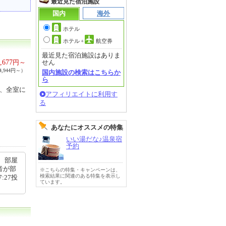
最近見た宿泊施設
国内
海外
ホテル
ホテル
+
航空券
最近見た宿泊施設はありま
,677
円～
せん
,944円～）
国内施設の検索はこちらか
ら
ち、全室に
アフィリエイトに利用す
る
あなたにオススメの特集
いい湯だな♪温泉宿
予約
、部屋
音が部
※こちらの特集・キャンペーンは、
検索結果に関連のある特集を表示し
:27投
ています。