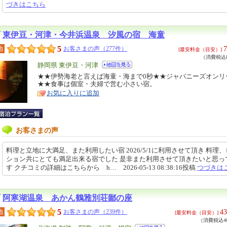
づきはこちら
東伊豆・河津・今井浜温泉 汐風の宿 海童
5
7
地
お客さまの声（277件）
[最安料金（目安）]
（消費税込8
エ
静岡県 東伊豆・河津
リ
★★伊勢海老と言えば海童・海まで0秒★★ジャパニーズオンリ
特
★★食事は個室・夫婦で営む小さい宿。
ア
徴
お気に入りに追加
お客さまの声
料理と立地に大満足、また利用したい宿 2026/5/1に利用させて頂き 料理
ション共にとても満足出来る宿でした 是非また利用させて頂きたいと思っ
す クチコミの詳細はこちらから h… 2026-05-13 08:38:16投稿
つづきは
阿寒湖温泉 あかん鶴雅別荘鄙の座
5
43
地
お客さまの声（239件）
[最安料金（目安）]
（消費税込48