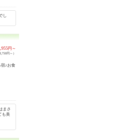
でし
,955
円～
,750円～）
宿♪お食
はまさ
ても美