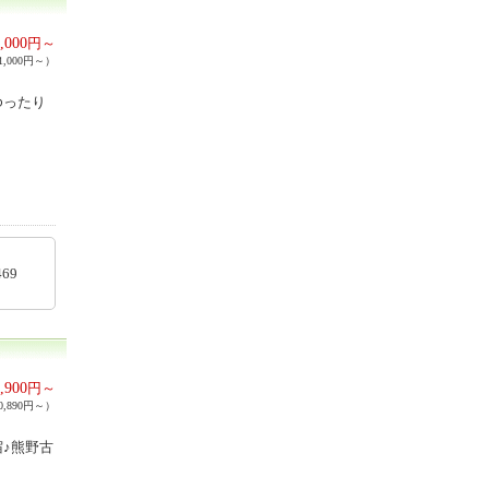
,000
円～
,000円～）
ゆったり
76469
,900
円～
,890円～）
♪熊野古