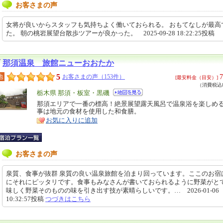
お客さまの声
女将が良いからスタッフも気持ちよく働いておられる。 おもてなしが最高
た。 朝の桃岩展望台散歩ツアーが良かった。 2025-09-28 18:22:25投稿
那須温泉 旅館ニューおおたか
5
7
地
お客さまの声（153件）
[最安料金（目安）]
（消費税込8
エ
栃木県 那須・板室・黒磯
リ
那須エリアで一番の標高！絶景展望露天風呂で温泉浴を楽しめる
特
事は地元の食材を使用した和食膳。
ア
徴
お気に入りに追加
お客さまの声
泉質、食事が抜群 泉質の良い温泉旅館を泊まり回っています。ここのお宿
にそれにピッタリです。食事もみなさんが書いておられるように野菜がと
味しく野菜そのものの味を引き出す技が素晴らしいです。… 2026-01-06
10:32:57投稿
つづきはこちら