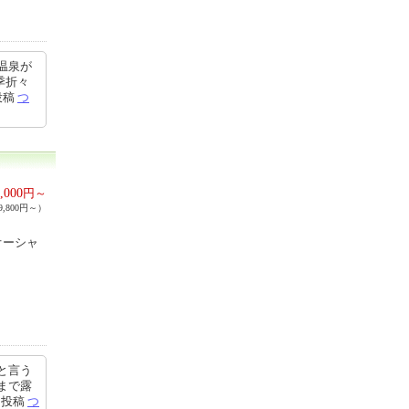
温泉が
季折々
投稿
つ
,000
円～
,800円～）
オーシャ
と言う
まで露
12投稿
つ