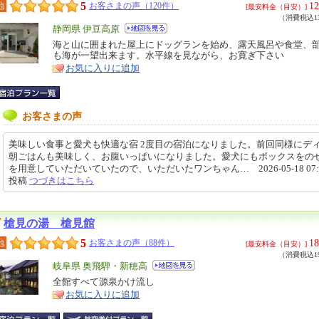
5
12
地
お客さまの声（120件）
[最安料金（目安）]
（消費税込13
エ
静岡県 伊豆高原
リ
海と山に囲まれた屋上にドッグランを始め、露天風呂や食堂、
特
も海が一望出来ます。水平線を見ながら、お寛ぎ下さい
ア
徴
お気に入りに追加
お客さまの声
美味しい食事と愛犬も快適な宿 2度目の宿泊になりました。前回同様にデ
朝ごはんも美味しく、お腹いっぱいになりました。愛犬にもボックスをの
を用意していただいていたので、いただいたワンちゃん… 2026-05-18 07:5
投稿
つづきはこちら
槍見の湯 槍見館
5
18
地
お客さまの声（88件）
[最安料金（目安）]
（消費税込19
エ
岐阜県 奥飛騨・新穂高
リ
全館すべて源泉かけ流し
特
お気に入りに追加
ア
徴