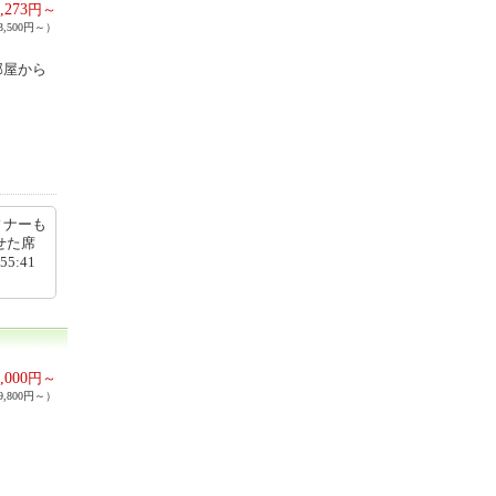
,273
円～
,500円～）
部屋から
ィナーも
せた席
5:41
,000
円～
,800円～）