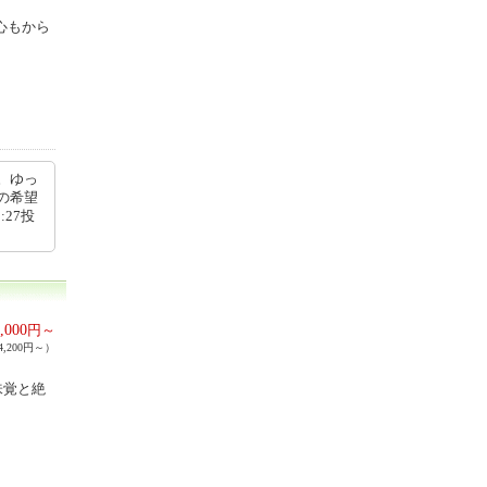
心もから
。ゆっ
の希望
:27投
,000
円～
,200円～）
味覚と絶