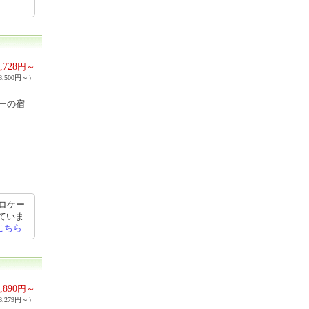
,728
円～
,500円～）
ーの宿
、ロケー
ていま
こちら
,890
円～
,279円～）