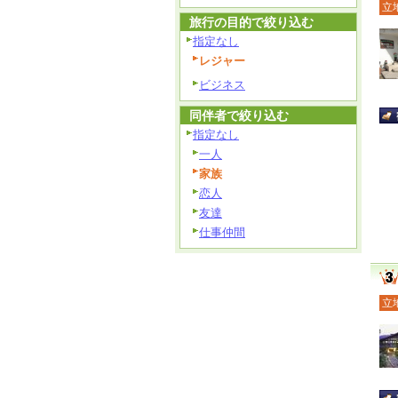
立
旅行の目的で絞り込む
指定なし
レジャー
ビジネス
同伴者で絞り込む
指定なし
一人
家族
恋人
友達
仕事仲間
立