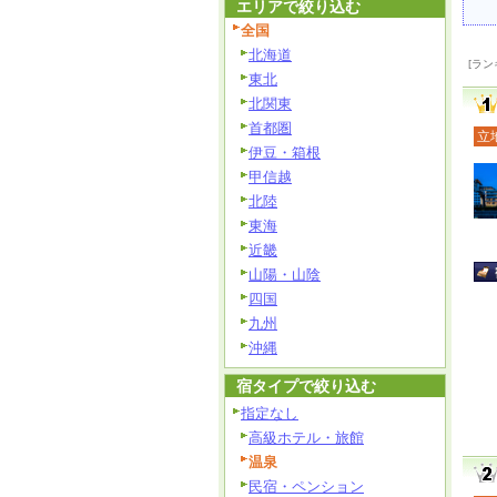
エリアで絞り込む
全国
北海道
[ラン
東北
北関東
首都圏
立
伊豆・箱根
甲信越
北陸
東海
近畿
山陽・山陰
四国
九州
沖縄
宿タイプで絞り込む
指定なし
高級ホテル・旅館
温泉
民宿・ペンション