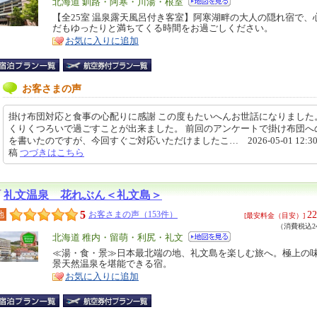
エ
北海道 釧路・阿寒・川湯・根室
リ
【全25室 温泉露天風呂付き客室】阿寒湖畔の大人の隠れ宿で、
特
だもゆったりと満ちてくる時間をお過ごしください。
ア
徴
お気に入りに追加
お客さまの声
掛け布団対応と食事の心配りに感謝 この度もたいへんお世話になりました
くりくつろいで過ごすことが出来ました。 前回のアンケートで掛け布団へ
を書いたのですが、今回すぐご対応いただけましたこ… 2026-05-01 12:30
稿
つづきはこちら
礼文温泉 花れぶん＜礼文島＞
5
22
地
お客さまの声（153件）
[最安料金（目安）]
（消費税込24
エ
北海道 稚内・留萌・利尻・礼文
リ
≪湯・食・景≫日本最北端の地、礼文島を楽しむ旅へ。極上の
特
景天然温泉を堪能できる宿。
ア
徴
お気に入りに追加