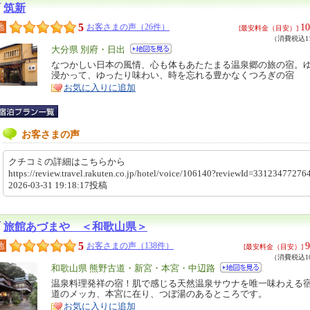
筑新
5
10
地
お客さまの声（26件）
[最安料金（目安）]
（消費税込11
エ
大分県 別府・日出
リ
なつかしい日本の風情、心も体もあたたまる温泉郷の旅の宿。
特
浸かって、ゆったり味わい、時を忘れる豊かなくつろぎの宿
ア
徴
お気に入りに追加
お客さまの声
クチコミの詳細はこちらから
https://review.travel.rakuten.co.jp/hotel/voice/106140?reviewId=331234772
2026-03-31 19:18:17投稿
旅館あづまや ＜和歌山県＞
5
9
地
お客さまの声（138件）
[最安料金（目安）]
（消費税込10
エ
和歌山県 熊野古道・新宮・本宮・中辺路
リ
温泉料理発祥の宿！肌で感じる天然温泉サウナを唯一味わえる宿
特
道のメッカ、本宮に在り、つぼ湯のあるところです。
ア
徴
お気に入りに追加