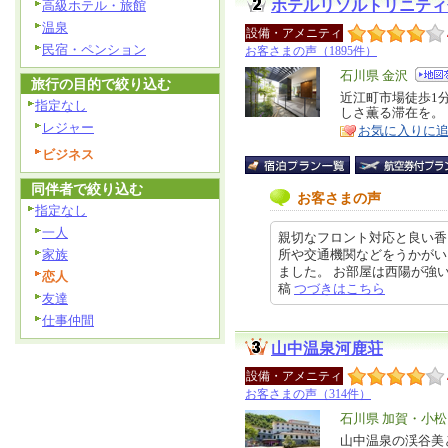
ホテルリソルトリニティ
高級ホテル・旅館
温泉
設備・アメニティ
民宿・ペンション
お客さまの声（1895件）
エ
石川県 金沢
旅行の目的で絞り込む
リ
近江町市場徒歩1
特
指定なし
しさ薫る滞在を。
ア
徴
レジャー
お気に入りに
ビジネス
同伴者で絞り込む
お客さまの声
指定なし
一人
親切なフロント対応と良い香
所や交通機関などをうかがい
家族
ました。 お部屋は西陽が強いので
恋人
稿
つづきはこちら
友達
仕事仲間
山中温泉河鹿荘
設備・アメニティ
お客さまの声（314件）
エ
石川県 加賀・小
リ
山中温泉の渓谷美
特