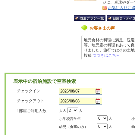
ジに、卓球やダー
ア
徴
お気に入りに
お客さまの声
地元食材の料理に満足、送迎
等、地元産の料理もあって良
りました。旅行ではその土地のもの
投稿
つづきはこちら
表示中の宿泊施設で空室検索
チェックイン
チェックアウト
1部屋ご利用人数
大人
人
人
小学校高学年
小
人
幼児（食事のみ）
幼