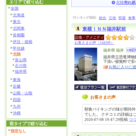
エリアで絞り込む
北陸
売れ筋
全国
北海道
[ランキング項目]
総合
立地
部屋
食事
東北
北関東
東横ＩＮＮ福井駅前
首都圏
設備・アメニティ
伊豆・箱根
お客さまの声（1445件）
甲信越
エ
福井県 福井
北陸
リ
福井県立恐竜博物
特
富山県
下添い寝無料で安
ア
徴
石川県
お気に入りに
福井県
東海
近畿
山陽・山陰
お客さまの声
四国
九州
朝食バイキングの味が期待外
沖縄
でした。 クチコミの詳細はこちらから ht
2026-07-08 19:47:29投稿
つ
宿タイプで絞り込む
指定なし