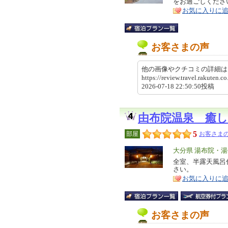
をお過ごしくださ
ア
徴
お気に入りに
お客さまの声
他の画像やクチコミの詳細
https://review.travel.rakute
2026-07-18 22:50:50投稿
由布院温泉 癒
5
部屋
お客さまの
エ
大分県 湯布院・湯
リ
全室、半露天風呂
特
さい。
ア
徴
お気に入りに
お客さまの声