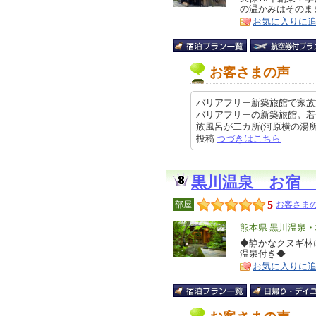
の温かみはそのま
ア
徴
お気に入りに
お客さまの声
バリアフリー新築旅館で家族
バリアフリーの新築旅館。若
族風呂が二カ所(河原横の湯所は二
投稿
つづきはこちら
黒川温泉 お宿
5
部屋
お客さまの
エ
熊本県 黒川温泉
リ
◆静かなクヌギ林
特
温泉付き◆
ア
徴
お気に入りに