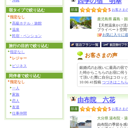
四季の宿 明翠
沖縄
5
宿タイプで絞り込む
部屋
お客さまの
指定なし
エ
鹿児島県 霧島・
高級ホテル・旅館
リ
【天然温泉かけ流
特
温泉
プライベート空間
ア
徴
お気に入りに
民宿・ペンション
旅行の目的で絞り込む
指定なし
お客さまの声
レジャー
ビジネス
銀婚式のお祝いに最高の宿で
た時からこちらのお宿に伺う
同伴者で絞り込む
て頂いた際に自分はコロッと忘れ
指定なし
10:06:41投稿
つづきはこちら
一人
家族
由布院 六花
恋人
友達
5
部屋
お客さまの
仕事仲間
エ
大分県 湯布院・湯
リ
由布院の季節を感
特