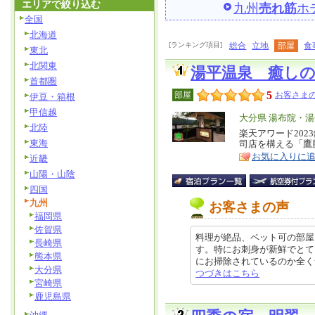
エリアで絞り込む
九州
売れ筋
ホ
全国
北海道
[ランキング項目]
総合
立地
部屋
食
東北
北関東
湯平温泉 癒し
首都圏
5
部屋
お客さまの
伊豆・箱根
甲信越
エ
大分県 湯布院・湯
北陸
リ
楽天アワード20
特
東海
司店を構える「鷹
ア
徴
お気に入りに
近畿
山陽・山陰
四国
九州
お客さまの声
福岡県
佐賀県
料理が絶品、ペット可の部屋
長崎県
す。特にお刺身が新鮮でとて
熊本県
にお掃除されているのか全く気にな
大分県
つづきはこちら
宮崎県
鹿児島県