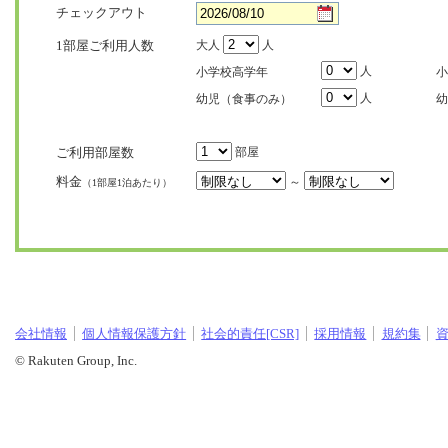
チェックアウト
1部屋ご利用人数
大人
人
人
小学校高学年
小
人
幼児（食事のみ）
幼
ご利用部屋数
部屋
料金
～
（1部屋1泊あたり）
会社情報
個人情報保護方針
社会的責任[CSR]
採用情報
規約集
© Rakuten Group, Inc.