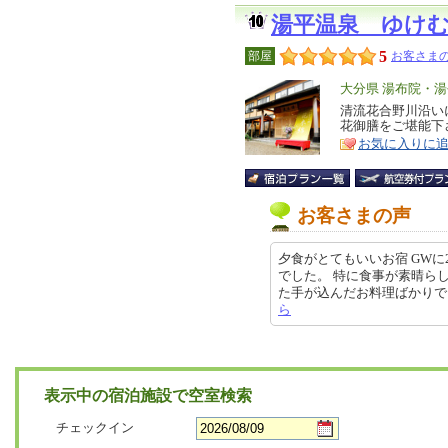
湯平温泉 ゆけ
5
部屋
お客さまの
エ
大分県 湯布院・湯
リ
清流花合野川沿い
特
花御膳をご堪能下
ア
徴
お気に入りに
お客さまの声
夕食がとてもいいお宿 GW
でした。 特に食事が素晴ら
た手が込んだお料理ばかりでした。 
ら
表示中の宿泊施設で空室検索
チェックイン