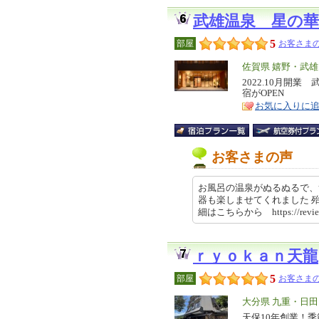
武雄温泉 星の華
5
部屋
お客さまの
エ
佐賀県 嬉野・武
リ
2022.10月開
特
宿がOPEN
ア
徴
お気に入りに
お客さまの声
お風呂の温泉がぬるぬるで、
器も楽しませてくれました 
細はこちらから https://revie
ｒｙｏｋａｎ天龍
5
部屋
お客さまの
エ
大分県 九重・日
リ
天保10年創業！
特