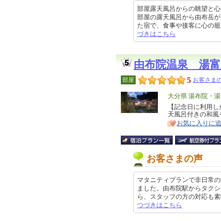
部屋露天風呂からの眺望と心
部屋の露天風呂から由布岳が
た宿で、食事や接客に心の籠った丁
づきはこちら
由布院温泉 湯富
5
部屋
お客さまの
エ
大分県 湯布院・湯
リ
【記念日に利用し
特
天風呂付きの和風
ア
徴
お気に入りに
お客さまの声
マタニティプランで非日常の
ました。由布院駅からタクシ
ら、スタッフの方の対応も素晴らし
つづきはこちら