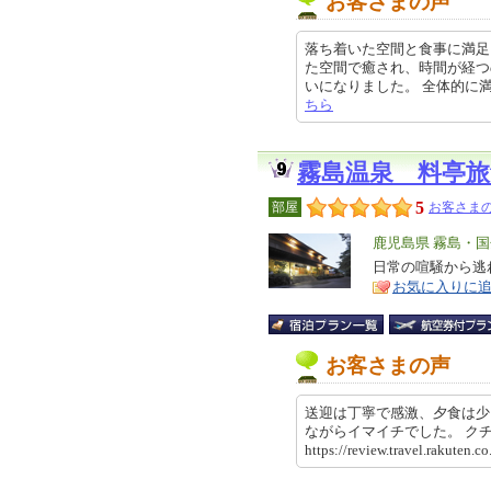
お客さまの声
落ち着いた空間と食事に満足
た空間で癒され、時間が経つ
いになりました。 全体的に満足です
ちら
霧島温泉 料亭旅
5
部屋
お客さまの
エ
鹿児島県 霧島・
リ
日常の喧騒から逃
特
お気に入りに
ア
徴
お客さまの声
送迎は丁寧で感激、夕食は少
ながらイマイチでした。 
https://review.travel.rakut