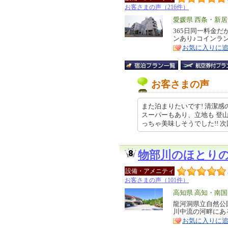
お客さまの声（216件）
エ
愛媛県 西条・新
リ
365日同一料金
特
ンあり♪コインラ
ア
徴
お気に入りに
お客さまの声
また泊まりたいです! 清潔感
スーパーもあり、立地も 登
っちゃ美味しそうでした!! 次回… 
物部川のほとり
設備・アメニティ
お客さまの声（101件）
エ
高知県 高知・南
リ
龍河洞県立自然公
特
川中流の河畔にあ
ア
徴
お気に入りに