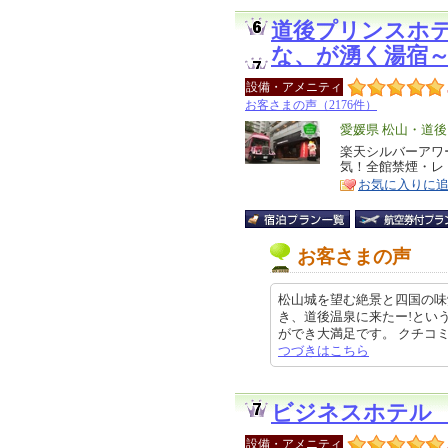
道後プリンスホ
な、が湧く湯宿
設備・アメニティ
お客さまの声（2176件）
エ
愛媛県 松山・道後
リ
楽天シルバーアワ
特
気！全館禁煙・レ
ア
徴
お気に入りに
お客さまの声
松山城を望む絶景と四国の味
き、道後温泉に来たー!とい
ができ大満足です。 クチコミの詳
つづきはこちら
ビジネスホテル
設備・アメニティ