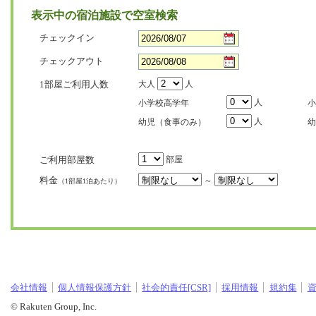
表示中の宿泊施設で空室検索
チェックイン
チェックアウト
1部屋ご利用人数
大人
人
人
小学校高学年
小
人
幼児（食事のみ）
幼
ご利用部屋数
部屋
料金
～
（1部屋1泊あたり）
会社情報
個人情報保護方針
社会的責任[CSR]
採用情報
規約集
© Rakuten Group, Inc.