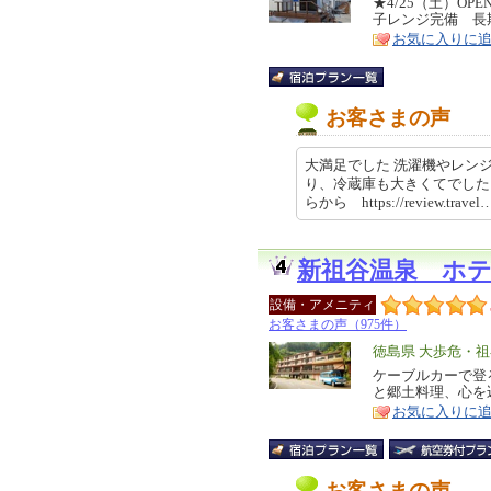
リ
★4/25（土）O
特
子レンジ完備 長
ア
徴
お気に入りに
お客さまの声
大満足でした 洗濯機やレン
り、冷蔵庫も大きくてでした
らから https://review.trave
新祖谷温泉 ホ
設備・アメニティ
お客さまの声（975件）
エ
徳島県 大歩危・
リ
ケーブルカーで登
特
と郷土料理、心を
ア
徴
お気に入りに
お客さまの声