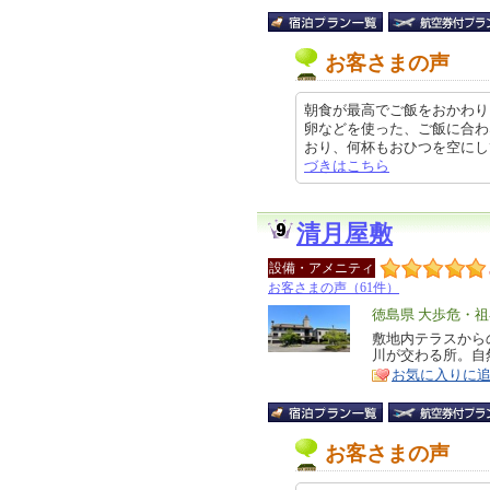
お客さまの声
朝食が最高でご飯をおかわり
卵などを使った、ご飯に合わ
おり、何杯もおひつを空にしてしま
づきはこちら
清月屋敷
設備・アメニティ
お客さまの声（61件）
エ
徳島県 大歩危・
リ
敷地内テラスから
特
川が交わる所。自
ア
徴
お気に入りに
お客さまの声