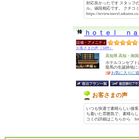
対応良かったです スタッフ
ル。値段相応です。 クチ
https://review.travel.rakut
ｈｏｔｅｌ ｎａ
設備・アメニティ
お客さまの声（34件）
エ
高知県 高知・南
リ
ホテルコンセプト
特
龍馬の生誕跡地に
ア
徴
お気に入りに
お客さまの声
いつも快適で素晴らしい接客
ち着いた雰囲気で、素晴らし
コミの詳細はこちらから https://