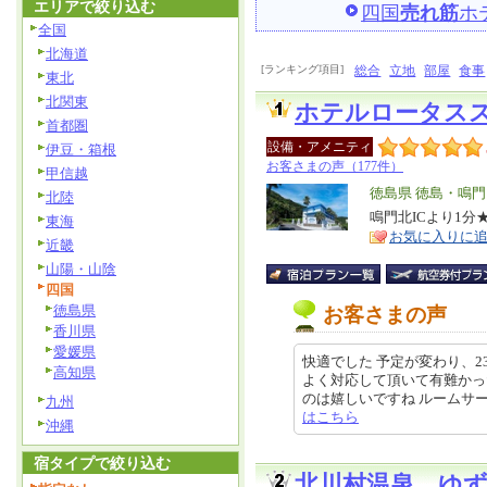
エリアで絞り込む
四国
売れ筋
ホ
全国
北海道
[ランキング項目]
総合
立地
部屋
食事
東北
北関東
ホテルロータス
首都圏
設備・アメニティ
伊豆・箱根
お客さまの声（177件）
甲信越
エ
徳島県 徳島・鳴門
北陸
リ
鳴門北ICより1
特
東海
お気に入りに
ア
徴
近畿
山陽・山陰
四国
徳島県
お客さまの声
香川県
愛媛県
快適でした 予定が変わり、
高知県
よく対応して頂いて有難かっ
のは嬉しいですね ルームサービスは
九州
はこちら
沖縄
宿タイプで絞り込む
北川村温泉 ゆ