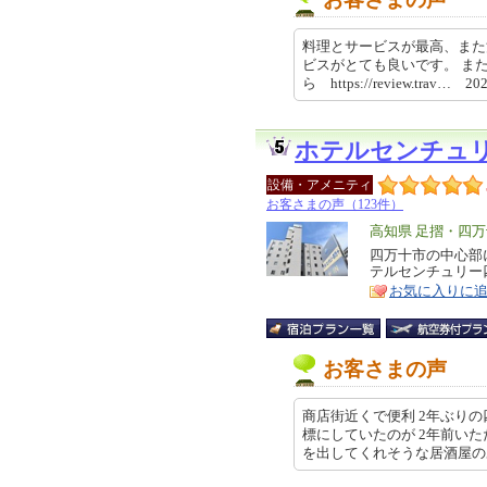
料理とサービスが最高、また
ビスがとても良いです。 ま
ら https://review.trav… 20
ホテルセンチュ
設備・アメニティ
お客さまの声（123件）
エ
高知県 足摺・四
リ
四万十市の中心部
特
テルセンチュリー
ア
徴
お気に入りに
お客さまの声
商店街近くで便利 2年ぶりの
標にしていたのが 2年前いた
を出してくれそうな居酒屋のある …