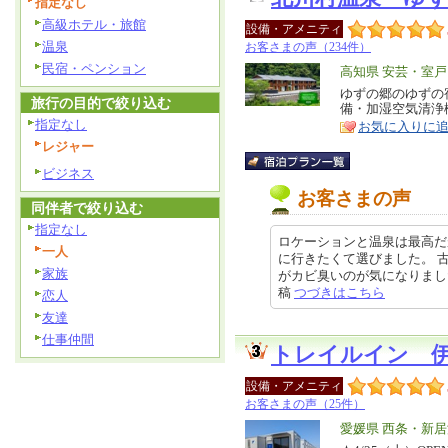
指定なし
高級ホテル・旅館
設備・アメニティ
温泉
お客さまの声（234件）
民宿・ペンション
エ
高知県 安芸・室戸
リ
ゆずの郷のゆずの宿
特
旅行の目的で絞り込む
備・加湿空気清浄
ア
徴
指定なし
お気に入りに
レジャー
ビジネス
お客さまの声
同伴者で絞り込む
指定なし
ロケーションと温泉は最高だ
一人
に行きたくて選びました。 
家族
がカビ臭いのが気になりました。部
稿
つづきはこちら
恋人
友達
仕事仲間
トレイルイン 
設備・アメニティ
お客さまの声（25件）
エ
愛媛県 西条・新