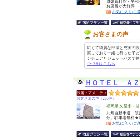
リ
原爆資料館・平和
特
お風呂が大好評
ア
徴
お気に入りに
お客さまの声
広くて綺麗な部屋と充実の設
実しており一緒に行った子ど
ジチェアとジェットバスで体を癒し
つづきはこちら
ＨＯＴＥＬ ＡＺ
設備・アメニティ
お客さまの声（236件）
エ
福岡県 久留米・
リ
九州自動車道 筑紫
特
分。駐車場無料★
ア
徴
お気に入りに