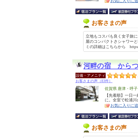
お気に入りに
ア
徴
お客さまの声
立地もコスパも良く女子旅に
屋のコンパクトさシャワーと
ミの詳細はこちらから https:/…
河畔の宿 から
設備・アメニティ
お客さまの声（83件）
エ
佐賀県 唐津・呼子
リ
【先着順】一日一
特
に。全室で松浦川
ア
徴
お気に入りに
お客さまの声