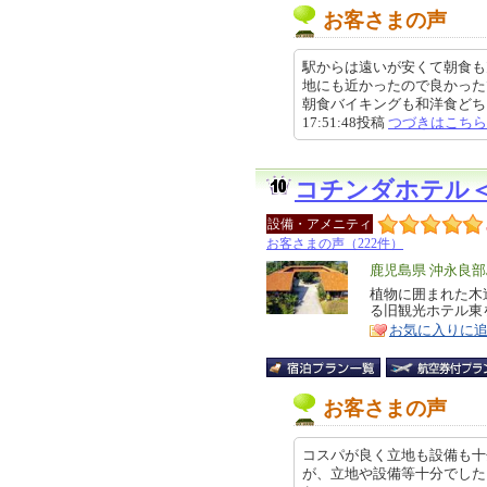
お客さまの声
駅からは遠いが安くて朝食も
地にも近かったので良かった
朝食バイキングも和洋食どちらも
17:51:48投稿
つづきはこちら
コチンダホテル
設備・アメニティ
お客さまの声（222件）
エ
鹿児島県 沖永良
リ
植物に囲まれた木
特
る旧観光ホテル東
ア
徴
お気に入りに
お客さまの声
コスパが良く立地も設備も十分
が、立地や設備等十分でした