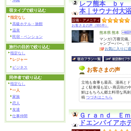
沖縄
レフ熊本 ｂｙ
本｜サウナ付大
宿タイプで絞り込む
指定なし
設備・アメニティ
高級ホテル・旅館
お客さまの声（991件）
温泉
エ
熊本県 熊本
民宿・ペンション
リ
マンガ1万冊完備
特
ャンプーバー。リ
ア
徴
旅行の目的で絞り込む
お気に入りに
指定なし
レジャー
ビジネス
お客さまの声
同伴者で絞り込む
立地も食事も最高、漫画とド
指定なし
よく駐車場も近い 商店街の
一人
鮮はもちろん郷土料理な馬刺しなど
家族
稿
つづきはこちら
恋人
友達
Ｇｒａｎｄ Ｅ
仕事仲間
ドエンパイアホ