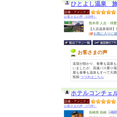
ひとよし温泉 
設備・アメニティ
お客さまの声（628件）
エ
熊本県 人吉・球磨
リ
【人吉温泉発祥】地
特
お気に入りに
ア
徴
お客さまの声
送迎が助かり、食事も温泉も
いましたが、高速バス乗り場
屋も食事も温泉もすべて大満足です
投稿
つづきはこちら
ホテルコンチェ
設備・アメニティ
お客さまの声（375件）
エ
長崎県 長崎