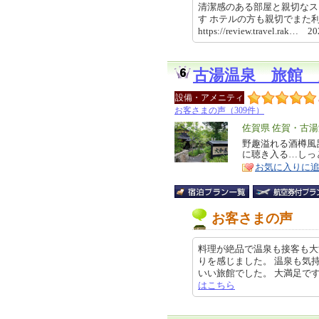
清潔感のある部屋と親切なス
す ホテルの方も親切でまた
https://review.travel.rak… 
古湯温泉 旅館 
設備・アメニティ
お客さまの声（309件）
エ
佐賀県 佐賀・古
リ
野趣溢れる酒樽風
特
に聴き入る…しっ
ア
徴
お気に入りに
お客さまの声
料理が絶品で温泉も接客も大
りを感じました。 温泉も気
いい旅館でした。 大満足です。 ク
はこちら