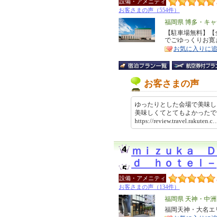
設備・アメニティ
お客さまの声（554件）
エ
福岡県 博多・キ
リ
【駐車場無料】【
特
でごゆっくりお寛
ア
徴
お気に入りに
お客さまの声
ゆったりとした会場で美味し
美味しくてとてもよかった
https://review.travel.rakut
ｍｉｚｕｋａ Ｄ
ｄ ｈｏｔｅｌ－
設備・アメニティ
お客さまの声（134件）
エ
福岡県 天神・中
リ
福岡天神・大名エ
特