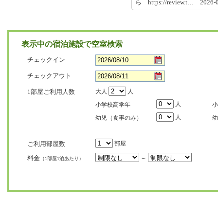
ら https://review.t… 2026
表示中の宿泊施設で空室検索
チェックイン
チェックアウト
1部屋ご利用人数
大人
人
人
小学校高学年
小
人
幼児（食事のみ）
幼
ご利用部屋数
部屋
料金
～
（1部屋1泊あたり）