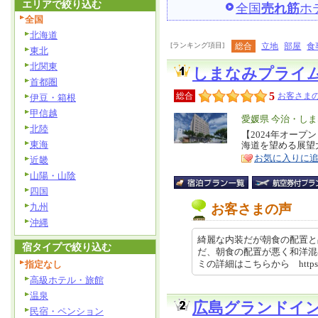
エリアで絞り込む
全国
売れ筋
ホ
全国
北海道
[ランキング項目]
総合
立地
部屋
食
東北
北関東
しまなみプライ
首都圏
5
総合
お客さまの
伊豆・箱根
甲信越
エ
愛媛県 今治・し
北陸
リ
【2024年オープ
特
東海
海道を望める展望
ア
徴
お気に入りに
近畿
山陽・山陰
四国
九州
お客さまの声
沖縄
綺麗な内装だが朝食の配置と
宿タイプで絞り込む
だ、朝食の配置が悪く和洋混
ミの詳細はこちらから https://r
指定なし
高級ホテル・旅館
温泉
広島グランドイ
民宿・ペンション