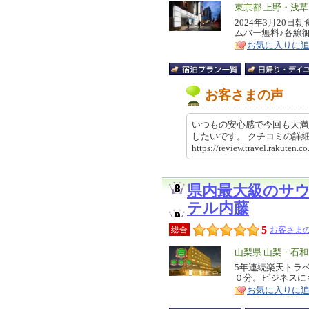
エ
東京都 上野・浅
リ
2024年3月20
特
ムバー無料♪各線
ア
徴
お気に入りに
お客さまの声
いつもの安心感で今回も大満
したいです。 クチコミの
https://review.travel.rakute
県内最大級のサ
テル内藤
5
総合
お客さまの
エ
山梨県 山梨・石
リ
5年連続楽天トラ
特
０分。ビジネスに
ア
徴
お気に入りに