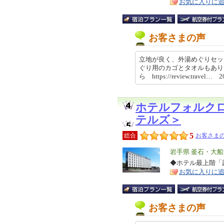
お気に入りに
お客さまの声
立地が良く、外湯めぐりセッ
ぐり用のカゴとタオルもあり
ら https://review.travel… 
ホテルフォルク
テルズ＞
5
総合
お客さまの
エ
岩手県 釜石・大
リ
◆ホテル最上階「
特
お気に入りに
ア
徴
お客さまの声