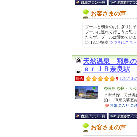
お客さまの声
プールと朝食のおにぎりに子
プールに連れて行こうと思っ
たらず、プールは諦めていました
17:18:17投稿
つづきはこちら
天然温泉 飛鳥
ｅｒＪＲ奈良駅
5
総合
お客さまの
エ
奈良県 奈良・大
リ
全室禁煙 天然温
特
泊♪ JR奈良駅直
ア
徴
お気に入りに
お客さまの声