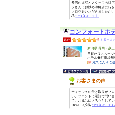
釜石の海鮮とスタッフの対応
フさんにお勧め海鮮店に行き
メロウをいただきましたが。 お部
稿
つづきはこちら
コンフォートホ
5
総合
お客さまの
エ
新潟県 長岡・燕
リ
日替わりスムージ
特
ホテル◆駐車場無
ア
徴
お気に入りに
お客さまの声
ティッシュの受け取りがフロ
い、フロントに電話で問い合
て、お風呂に入ろうとしていたと
18:41:05投稿
つづきはこちら