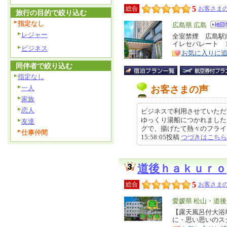
5
総合
お客さまの
旅行の目的で絞り込む
指定なし
エ
広島県 広島
レジャー
リ
全室禁煙 広島駅
特
イレセパレート 
ア
徴
ビジネス
お気に入りに
同伴者で絞り込む
指定なし
一人
お客さまの声
家族
恋人
ビジネスで利用させていただ
ゆっくり湯船につかれました
友達
グで、揚げたて熱々のフライを
仕事仲間
15:58:05投稿
つづきはこちら
道後ｈａｋｕｒｏ
5
総合
お客さまの
エ
愛媛県 松山・道後
リ
【露天風呂付大浴
特
に・思い思いのス
ア
徴