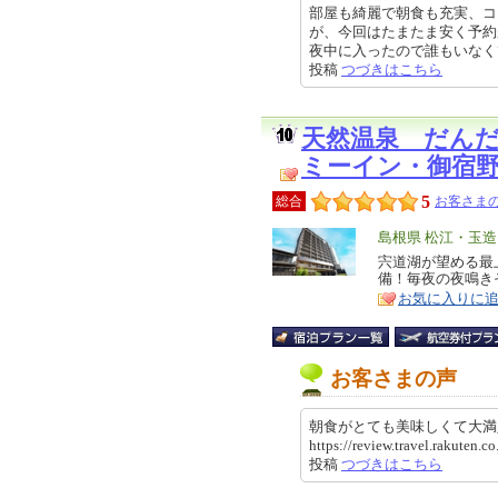
部屋も綺麗で朝食も充実、コ
が、今回はたまたま安く予約
夜中に入ったので誰もいなくて貸切
投稿
つづきはこちら
天然温泉 だん
ミーイン・御宿
5
総合
お客さまの
エ
島根県 松江・玉
リ
宍道湖が望める最
特
備！毎夜の夜鳴き
ア
徴
お気に入りに
お客さまの声
朝食がとても美味しくて大満
https://review.travel.rakuten
投稿
つづきはこちら