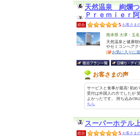
天然温泉 絢爛
Ｐｒｅｍｉｅｒ阿
5
総合
お客さまの
エ
熊本県 大津・玉
リ
天然温泉と健康朝
特
やセミコンへアク
ア
徴
お気に入りに
お客さまの声
サービスと食事が最高! 初め
受付は外国人の方でしたが 
よかったです。 持ち込みOKのウェ
ちら
スーパーホテル
5
総合
お客さまの