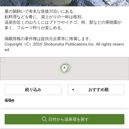
夏の鵜飼いで有名な筑後川沿いにある。
鮎料理などを肴に、湯上がりの一杯は格別。
温泉街近くの山ろくにはブドウやイチゴ、柿、梨などの果樹園が
多く、フルーツ狩りが楽しめる。
掲載情報の著作権は提供元企業等に帰属します。
Copyright（C）2010 Shobunsha Publications,Inc. All rights reserv
ed.
絞り込み
4
/
4
件
筑後川温泉
日付から温泉宿を探す
筑後川温泉 清乃屋