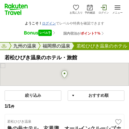
お気に入り
予約確認
ログイン
メニュー
天トラベル
九州の温泉
福岡県の温泉
若松ひびき温泉のホテル
若松ひびき温泉のホテル・旅館
絞り込み
1
/
1
件
若松ひびき温泉
亀の井ホテル 玄界灘 オールインクルーシブホ