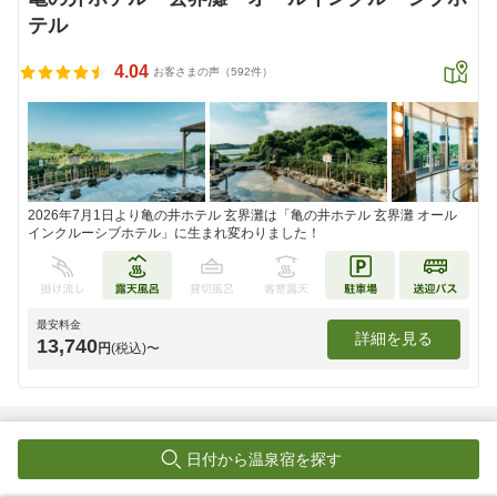
テル
4.04
お客さまの声（592件）
2026年7月1日より亀の井ホテル 玄界灘は「亀の井ホテル 玄界灘 オール
インクルーシブホテル」に生まれ変わりました！
最安料金
詳細を見る
13,740
円
(税込)〜
トラベルガイド記事
旅に行きたくなる旅行記事をお届け
日付から温泉宿を探す