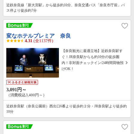
近鉄奈良線「新大宮駅」から徒歩約10分、奈良交通バス「奈良市庁前」バ
ス停より徒歩約7分
変なホテルプレミア 奈良
4.31
(全1137件)
【奈良観光に最適立地】近鉄奈良駅す
ぐ！JR奈良駅からも約10分の徒歩圏
内！非対面チェックイン/24時間荷物預
けOK！
3,091円～
（消費税込3,400円～）
近鉄奈良駅（奈良公園前）西出口6番より徒歩約２分・JR奈良駅より徒歩約
10分