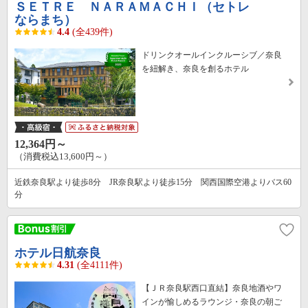
ＳＥＴＲＥ ＮＡＲＡＭＡＣＨＩ（セトレ
ならまち）
4.4
(全439件)
ドリンクオールインクルーシブ／奈良
を紐解き、奈良を創るホテル
12,364円～
（消費税込13,600円～）
近鉄奈良駅より徒歩8分 JR奈良駅より徒歩15分 関西国際空港よりバス60
分
ホテル日航奈良
4.31
(全4111件)
【ＪＲ奈良駅西口直結】奈良地酒やワ
インが愉しめるラウンジ・奈良の朝ご