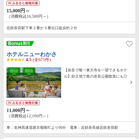
15,000円～
（消費税込16,500円～）
近鉄奈良駅下車２番か３番出口徒歩約２分
ホテルニューわかさ
4.5
(全671件)
【奈良で唯一東大寺を一望できるホテ
ル】好立地で夜の奈良公園散策にも◎
11,000円～
（消費税込12,100円～）
車：名神高速道路京都南ICより60分 電車：近鉄奈良線近鉄奈良駅