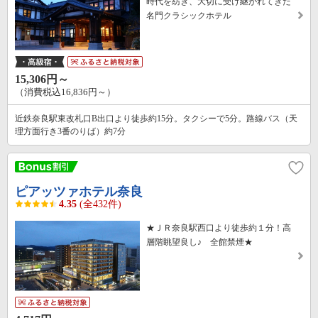
時代を紡ぎ、大切に受け継がれてきた
名門クラシックホテル
15,306円～
（消費税込16,836円～）
近鉄奈良駅東改札口B出口より徒歩約15分。タクシーで5分。路線バス（天
理方面行き3番のりば）約7分
ピアッツァホテル奈良
4.35
(全432件)
★ＪＲ奈良駅西口より徒歩約１分！高
層階眺望良し♪ 全館禁煙★