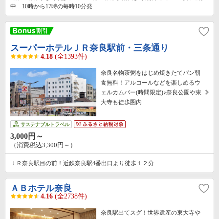
中 10時から17時の毎時10分発
スーパーホテルＪＲ奈良駅前・三条通り
4.18
(全1393件)
奈良名物茶粥をはじめ焼きたてパン朝
食無料！アルコールなどを楽しめるウ
ェルカムバー(時間限定)♪奈良公園や東
大寺も徒歩圏内
サステナブルトラベル
3,000円～
（消費税込3,300円～）
ＪＲ奈良駅目の前！近鉄奈良駅4番出口より徒歩１２分
ＡＢホテル奈良
4.16
(全2738件)
奈良駅出てスグ！世界遺産の東大寺や