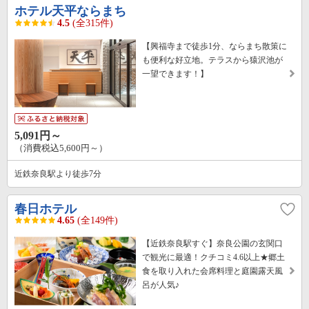
ホテル天平ならまち
4.5
(全315件)
【興福寺まで徒歩1分、ならまち散策に
も便利な好立地。テラスから猿沢池が
一望できます！】
5,091円～
（消費税込5,600円～）
近鉄奈良駅より徒歩7分
春日ホテル
4.65
(全149件)
【近鉄奈良駅すぐ】奈良公園の玄関口
で観光に最適！クチコミ4.6以上★郷土
食を取り入れた会席料理と庭園露天風
呂が人気♪