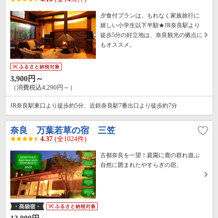
夕食付プランは、もれなく家族旅行に
嬉しい小学生以下半額★JR奈良駅より
徒歩5分の好立地は、奈良観光の拠点に
もオススメ。
3,900円～
（消費税込4,290円～）
JR奈良駅東口より徒歩約5分、近鉄奈良駅7番出口より徒歩約7分
奈良 万葉若草の宿 三笠
4.37
(全1024件)
古都奈良を一望！庭園に鹿の群れ遊ぶ
自然に囲まれたやすらぎの宿。