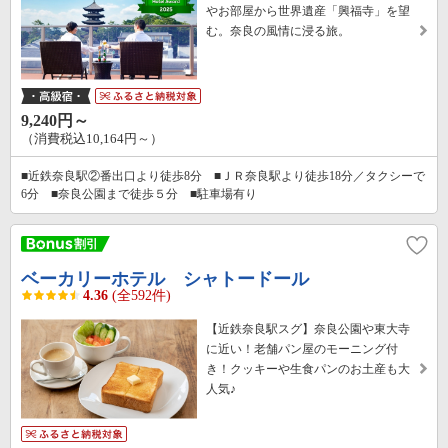
やお部屋から世界遺産「興福寺」を望
む。奈良の風情に浸る旅。
9,240円～
（消費税込10,164円～）
■近鉄奈良駅②番出口より徒歩8分 ■ＪＲ奈良駅より徒歩18分／タクシーで
6分 ■奈良公園まで徒歩５分 ■駐車場有り
ベーカリーホテル シャトードール
4.36
(全592件)
【近鉄奈良駅スグ】奈良公園や東大寺
に近い！老舗パン屋のモーニング付
き！クッキーや生食パンのお土産も大
人気♪