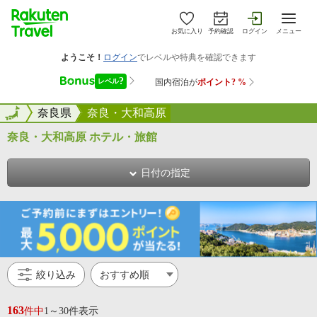
お気に入り
予約確認
ログイン
メニュー
全国
全国
奈良県
奈良・大和高原
奈良・大和高原 ホテル・旅館
日付の指定
絞り込み
163
件中
1～30件表示