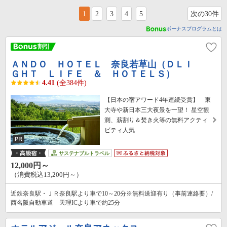
1
2
3
4
5
次の30件
ボーナスプログラムとは
ＡＮＤＯ ＨＯＴＥＬ 奈良若草山（ＤＬＩ
ＧＨＴ ＬＩＦＥ ＆ ＨＯＴＥＬＳ）
4.41
(全384件)
【日本の宿アワード4年連続受賞】 東
大寺や新日本三大夜景を一望！ 星空観
測、薪割り＆焚き火等の無料アクティ
ビティ人気
サステナブルトラベル
12,000円～
（消費税込13,200円～）
近鉄奈良駅・ＪＲ奈良駅より車で10～20分※無料送迎有り（事前連絡要）/
西名阪自動車道 天理ICより車で約25分