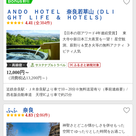
ＡＮＤＯ ＨＯＴＥＬ 奈良若草山（ＤＬＩ
ＧＨＴ ＬＩＦＥ ＆ ＨＯＴＥＬＳ）
4.41
(全384件)
【日本の宿アワード4年連続受賞】 東
大寺や新日本三大夜景を一望！ 星空観
測、薪割り＆焚き火等の無料アクティ
ビティ人気
サステナブルトラベル
12,000円～
（消費税込13,200円～）
近鉄奈良駅・ＪＲ奈良駅より車で10～20分※無料送迎有り（事前連絡要）/
西名阪自動車道 天理ICより車で約25分
ふふ 奈良
4.83
(全86件)
神聖さとどこか懐かしさを併せもった
空間で ゆったりとした時間をお過ごし