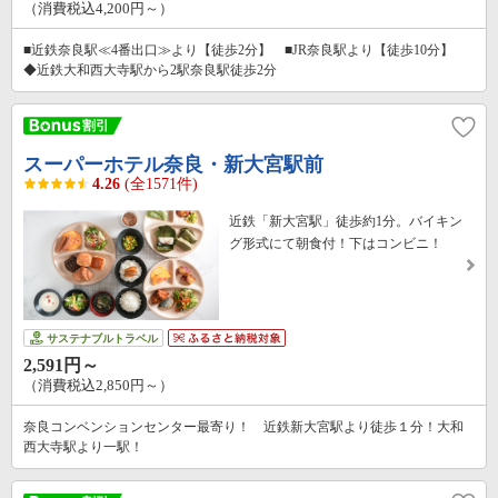
（消費税込4,200円～）
■近鉄奈良駅≪4番出口≫より【徒歩2分】 ■JR奈良駅より【徒歩10分】
◆近鉄大和西大寺駅から2駅奈良駅徒歩2分
スーパーホテル奈良・新大宮駅前
4.26
(全1571件)
近鉄「新大宮駅」徒歩約1分。バイキン
グ形式にて朝食付！下はコンビニ！
サステナブルトラベル
2,591円～
（消費税込2,850円～）
奈良コンベンションセンター最寄り！ 近鉄新大宮駅より徒歩１分！大和
西大寺駅より一駅！