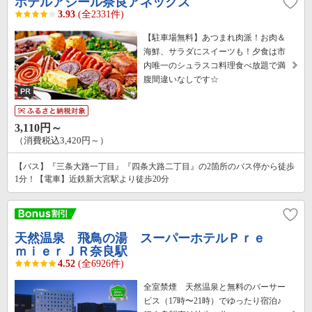
ホテルアジール奈良アネックス
3.93
(全2331件)
【駐車場無料】あつまれ肉派！お肉＆
海鮮、サラダにスイーツも！夕食は市
内唯一のシュラスコ料理食べ放題で満
腹間違いなしです☆
3,110円～
（消費税込3,420円～）
【バス】『三条大路一丁目』『四条大路二丁目』の2箇所のバス停から徒歩
1分！【電車】近鉄新大宮駅より徒歩20分
天然温泉 飛鳥の湯 スーパーホテルＰｒｅ
ｍｉｅｒＪＲ奈良駅
4.52
(全6926件)
全室禁煙 天然温泉と無料のバーサー
ビス（17時〜21時）でゆったり宿泊♪