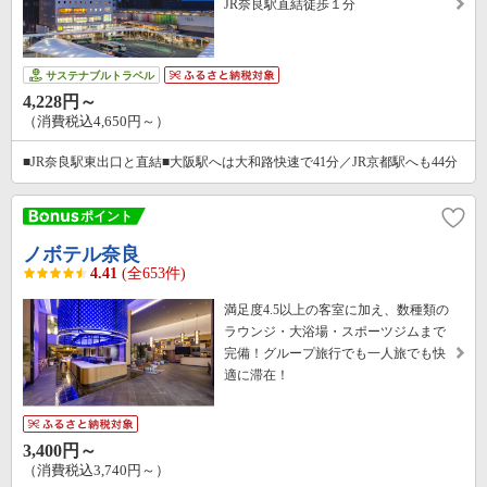
JR奈良駅直結徒歩１分
サステナブルトラベル
4,228円～
（消費税込4,650円～）
■JR奈良駅東出口と直結■大阪駅へは大和路快速で41分／JR京都駅へも44分
ノボテル奈良
4.41
(全653件)
満足度4.5以上の客室に加え、数種類の
ラウンジ・大浴場・スポーツジムまで
完備！グループ旅行でも一人旅でも快
適に滞在！
3,400円～
（消費税込3,740円～）