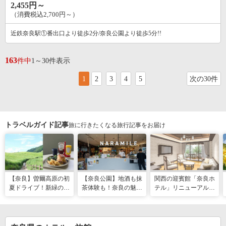
2,455円～
（消費税込2,700円～）
近鉄奈良駅①番出口より徒歩2分/奈良公園より徒歩5分!!
163
件中
1～30件表示
1
2
3
4
5
次の30件
トラベルガイド記事
旅に行きたくなる旅行記事をお届け
【奈良】曽爾高原の初
【奈良公園】地酒も抹
関西の迎賓館「奈良ホ
夏ドライブ！新緑の絶
茶体験も！奈良の魅力
テル」リニューアルオ
景・絶品グルメ・温泉
が詰まった新スポット
ープンに向け、4月か
を巡る日帰り旅
本格始動
ら予約開始