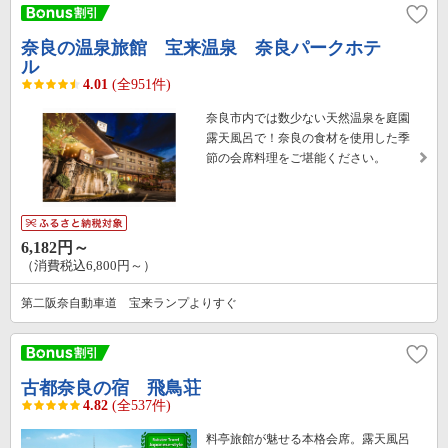
奈良の温泉旅館 宝来温泉 奈良パークホテ
ル
4.01
(全951件)
奈良市内では数少ない天然温泉を庭園
露天風呂で！奈良の食材を使用した季
節の会席料理をご堪能ください。
6,182円～
（消費税込6,800円～）
第二阪奈自動車道 宝来ランプよりすぐ
古都奈良の宿 飛鳥荘
4.82
(全537件)
料亭旅館が魅せる本格会席。露天風呂