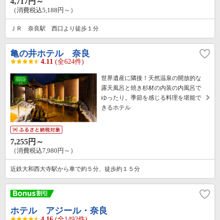
4,717円～
（消費税込5,188円～）
ＪＲ 奈良駅 西口より徒歩１分
亀の井ホテル 奈良
4.11
(全624件)
世界遺産に隣接！天然温泉の開放的な
露天風呂と焼き杉材の内装の内風呂で
ゆったり。季節を感じる料理を堪能で
きるホテル
7,255円～
（消費税込7,980円～）
近鉄大和西大寺駅から車で約５分、徒歩約１５分
ホテル アジール・奈良
4.16
(全1492件)