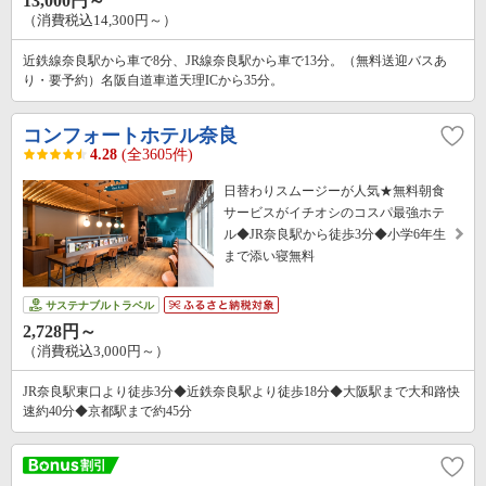
13,000円～
（消費税込14,300円～）
近鉄線奈良駅から車で8分、JR線奈良駅から車で13分。（無料送迎バスあ
り・要予約）名阪自道車道天理ICから35分。
コンフォートホテル奈良
4.28
(全3605件)
日替わりスムージーが人気★無料朝食
サービスがイチオシのコスパ最強ホテ
ル◆JR奈良駅から徒歩3分◆小学6年生
まで添い寝無料
サステナブルトラベル
2,728円～
（消費税込3,000円～）
JR奈良駅東口より徒歩3分◆近鉄奈良駅より徒歩18分◆大阪駅まで大和路快
速約40分◆京都駅まで約45分