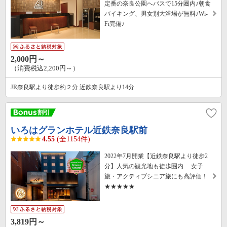
定番の奈良公園へバスで15分圏内♪朝食
バイキング、男女別大浴場が無料♪Wi-
Fi完備♪
2,000円～
（消費税込2,200円～）
JR奈良駅より徒歩約２分 近鉄奈良駅より14分
いろはグランホテル近鉄奈良駅前
4.55
(全1154件)
2022年7月開業【近鉄奈良駅より徒歩2
分】人気の観光地も徒歩圏内 女子
旅・アクティブシニア旅にも高評価！
★★★★★
3,819円～