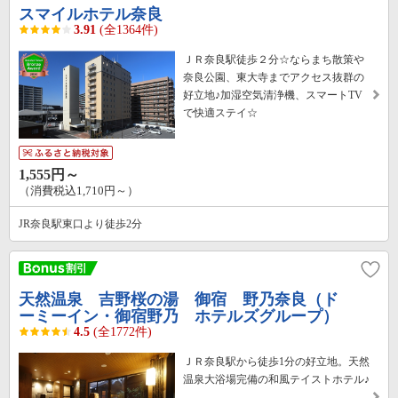
スマイルホテル奈良
3.91
(全1364件)
ＪＲ奈良駅徒歩２分☆ならまち散策や
奈良公園、東大寺までアクセス抜群の
好立地♪加湿空気清浄機、スマートTV
で快適ステイ☆
1,555円～
（消費税込1,710円～）
JR奈良駅東口より徒歩2分
天然温泉 吉野桜の湯 御宿 野乃奈良（ド
ーミーイン・御宿野乃 ホテルズグループ）
4.5
(全1772件)
ＪＲ奈良駅から徒歩1分の好立地。天然
温泉大浴場完備の和風テイストホテル♪