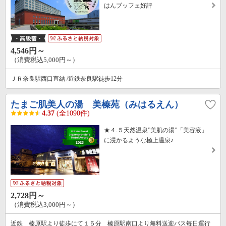
はんブッフェ好評
4,546円～
（消費税込5,000円～）
ＪＲ奈良駅西口直結 /近鉄奈良駅徒歩12分
たまご肌美人の湯 美榛苑（みはるえん）
4.37
(全1090件)
★４.５天然温泉”美肌の湯”「美容液」
に浸かるような極上温泉♪
2,728円～
（消費税込3,000円～）
近鉄 榛原駅より徒歩にて１５分 榛原駅南口より無料送迎バス毎日運行