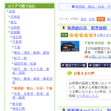
エリアで絞り込む
南房総・館山・白浜・千
全国
北海道
[ランキング項目]
総合
立地
部屋
食
東北
北関東
南房総白浜 割烹旅館 
首都圏
5
部屋
お客さまの
埼玉県
千葉県
エ
千葉県 南房総・
千葉
リ
【1日8組限定の
特
屋食」で堪能！全
舞浜・浦安・船橋・幕張
ア
徴
お気に入りに
松戸・柏
成田空港・佐倉
銚子・旭・九十九里・東
金・茂原
お客さまの声
鴨川・勝浦・御宿・養老渓
谷
お部屋の温泉と死海ソルトで
いて、女将さん特製の死海ソ
南房総・館山・白浜・千倉
うる艶になりました2年位、頭の痒
市原・木更津・君津・富
投稿
つづきはこちら
津・鋸南
東京都
神奈川県
鉄板焼オーベルジュ 別