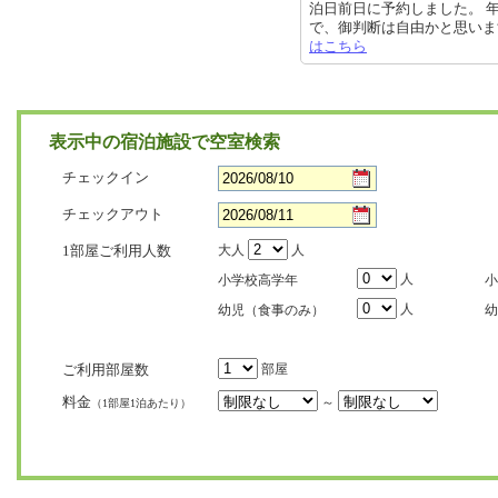
泊日前日に予約しました。 
で、御判断は自由かと思います。 私
はこちら
表示中の宿泊施設で空室検索
チェックイン
チェックアウト
1部屋ご利用人数
大人
人
人
小学校高学年
小
人
幼児（食事のみ）
幼
ご利用部屋数
部屋
料金
～
（1部屋1泊あたり）