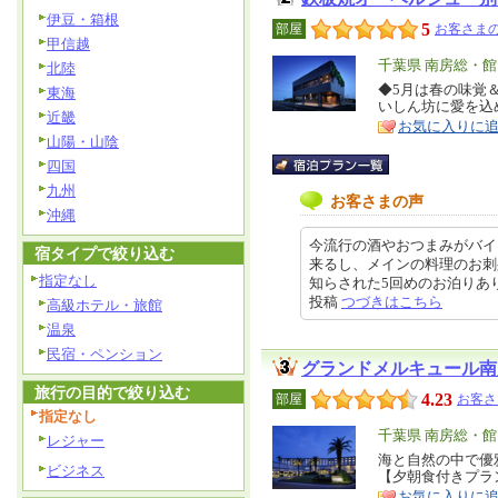
伊豆・箱根
5
部屋
お客さまの
甲信越
エ
千葉県 南房総・
北陸
リ
◆5月は春の味覚
特
東海
いしん坊に愛を込
ア
徴
近畿
お気に入りに
山陽・山陰
四国
九州
お客さまの声
沖縄
今流行の酒やおつまみがバイ
宿タイプで絞り込む
来るし、メインの料理のお刺
指定なし
知らされた5回めのお泊りありがと
投稿
つづきはこちら
高級ホテル・旅館
温泉
民宿・ペンション
グランドメルキュール南
旅行の目的で絞り込む
4.23
部屋
お客さ
指定なし
エ
千葉県 南房総・
レジャー
リ
海と自然の中で優
特
ビジネス
【夕朝食付きプラ
ア
徴
お気に入りに