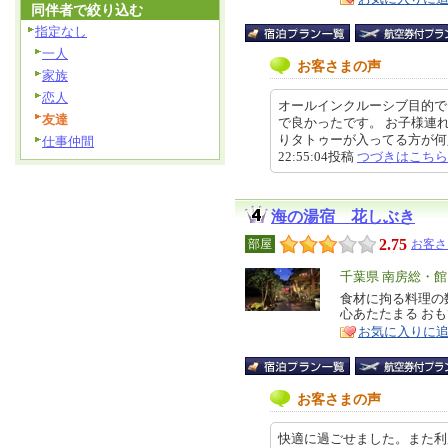
同伴者で絞り込む
指定なし
一人
お客さまの声
家族
恋人
オールインクルーシブ目的で
友達
で良かったです。 お子様連
りタトゥーが入ってる方が何人か
仕事仲間
22:55:04投稿
つづきはこちら
海の湯宿 花しぶき
2.75
部屋
お客さ
エ
千葉県 南房総・
リ
食材に拘る料理の
特
心あたたまる お
ア
徴
お気に入りに
お客さまの声
快適に過ごせました。また利