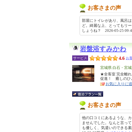
お客さまの声
部屋にトイレがあり、風呂は
ど。綺麗な上、とってもリー
しょうね？ 2026-05-25 09:
岩盤浴すみかわ
4.6
サービス
お客
エ
宮城県 白石・宮
リ
★全客室 完全離
特
促進！ 癒しの
ア
徴
お気に入りに
お客さまの声
他の口コミにあるような、カ
ませんでした。なんと言って
も優しく、気遣いのできる素敵な