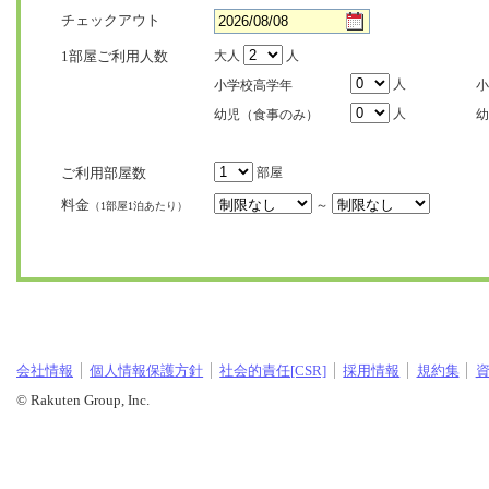
チェックアウト
1部屋ご利用人数
大人
人
人
小学校高学年
小
人
幼児（食事のみ）
幼
ご利用部屋数
部屋
料金
～
（1部屋1泊あたり）
会社情報
個人情報保護方針
社会的責任[CSR]
採用情報
規約集
© Rakuten Group, Inc.