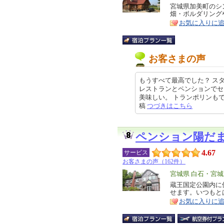
リ
宮城県加美町のシ
特
畑・ボルダリング
ア
徴
お気に入りに
お客さまの声
もうすべて最高でした？ ス
レストランとペンションでセ
美味しい。 トランポリンもできてこ
稿
つづきはこちら
ペンション陽だ
4.67
サービス
お客さまの声（162件）
エ
宮城県 白石・宮
リ
蔵王国定公園内に
特
せます。いつもと
ア
徴
お気に入りに