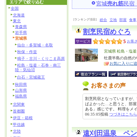
エリアで絞り込む
宮城
売れ筋
民宿
全国
北海道
[ランキング項目]
総合
立地
部屋
食事
東北
青森県
割烹民宿めぐろ
岩手県
宮城県
5
サービス
お客さ
仙台・多賀城・名取
エ
宮城県 松島・塩
秋保・作並
リ
牡鹿半島の自然の
特
鳴子・古川・くりこま高原
お気に入りに
ア
徴
松島・塩釜・石巻・南三
陸・気仙沼
白石・宮城蔵王
秋田県
お客さまの声
山形県
福島県
割烹民宿となっていますが、
ばよかった…と思うと、部屋
北関東
ある」感じです。 料理をメイン
首都圏
06:35:05投稿
つづきはこちら
伊豆・箱根
甲信越
北陸
遠刈田温泉 ペ