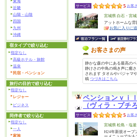
東海
5
サービス
お客さ
近畿
山陽・山陰
エ
宮城県 白石・宮
四国
リ
アットホームな雰
特
九州
お気に入りに
ア
徴
沖縄
宿タイプで絞り込む
お客さまの声
指定なし
高級ホテル・旅館
静かな森の中にある最高のペ
温泉
静けさの中鳥の鳴き声に癒さ
民宿・ペンション
されます タオルやパジャマや歯ブ
稿
つづきはこちら
旅行の目的で絞り込む
指定なし
ペンションｖｉ
レジャー
（ヴィラ・プチ
ビジネス
5
サービス
お客さ
同伴者で絞り込む
指定なし
エ
宮城県 松島・塩
一人
リ
H24年新規オー
特
家族
ーメニューでおも