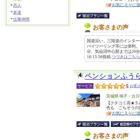
ア
徴
お気に入りに
恋人
友達
仕事仲間
お客さまの声
国道沿い、三陸道のインター
バイツーリング等には便利。
分、気仙沼中心部までは20分く
18:15:58投稿
つづきはこちら
ペンションふう
5
サービス
お客さ
エ
宮城県 鳴子・古
リ
【クチコミ高★５
特
色も ごちそうの
ア
徴
お気に入りに
お客さまの声