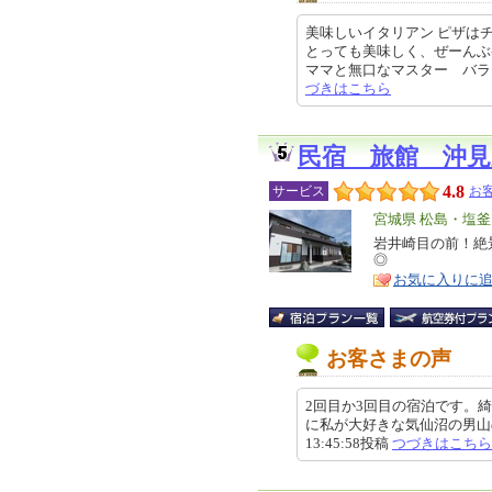
美味しいイタリアン ピザは
とっても美味しく、ぜーん
ママと無口なマスター バランスが
づきはこちら
民宿 旅館 沖見
4.8
サービス
お客
エ
宮城県 松島・塩
リ
岩井崎目の前！絶
特
◎
ア
徴
お気に入りに
お客さまの声
2回目か3回目の宿泊です。
に私が大好きな気仙沼の男山のお
13:45:58投稿
つづきはこちら