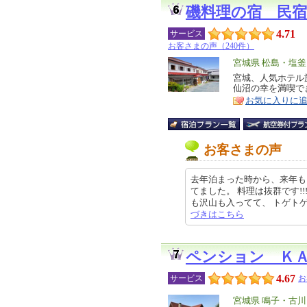
磯料理の宿 民宿
4.71
サービス
お客さまの声（240件）
エ
宮城県 松島・塩
リ
宮城、人気ホテル
特
仙沼の幸を満喫で
ア
徴
お気に入りに
お客さまの声
去年泊まった時から、来年も
てました。 料理は抜群です!
も沢山も入ってて、 トゲトゲもま
づきはこちら
ペンション Ｋ
4.67
サービス
お
エ
宮城県 鳴子・古