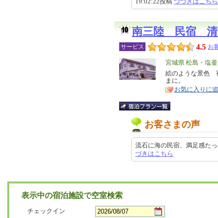
19:02:22投稿
つづきはこちら
南三陸 民宿 清
4.5
サービス
お
エ
宮城県 松島・塩
リ
絵のような景色 
特
まに。
ア
徴
お気に入りに
お客さまの声
流石に海の民宿、満足感たっぷりと
づきはこちら
表示中の宿泊施設で空室検索
チェックイン