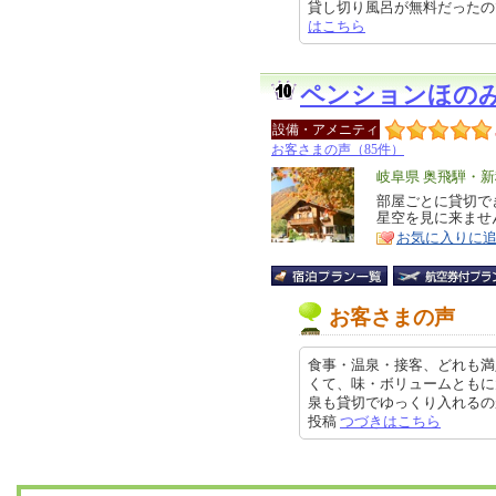
貸し切り風呂が無料だったのでよか
はこちら
ペンションほの
設備・アメニティ
お客さまの声（85件）
エ
岐阜県 奥飛騨・
リ
部屋ごとに貸切で
特
星空を見に来ませ
ア
徴
お気に入りに
お客さまの声
食事・温泉・接客、どれも満
くて、味・ボリュームともに
泉も貸切でゆっくり入れるのが嬉し
投稿
つづきはこちら