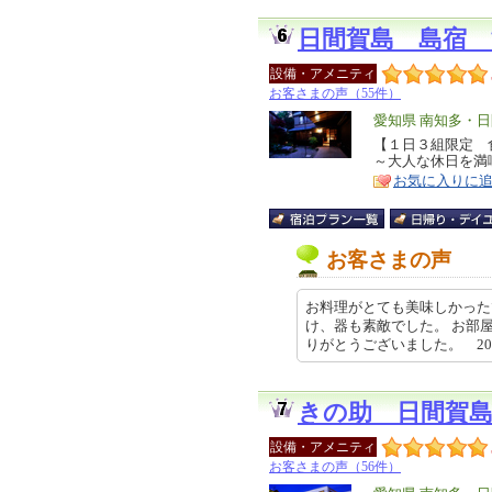
日間賀島 島宿
設備・アメニティ
お客さまの声（55件）
エ
愛知県 南知多・
リ
【１日３組限定 
特
～大人な休日を満
ア
徴
お気に入りに
お客さまの声
お料理がとても美味しかった
け、器も素敵でした。 お部
りがとうございました。 2026-0
きの助 日間賀
設備・アメニティ
お客さまの声（56件）