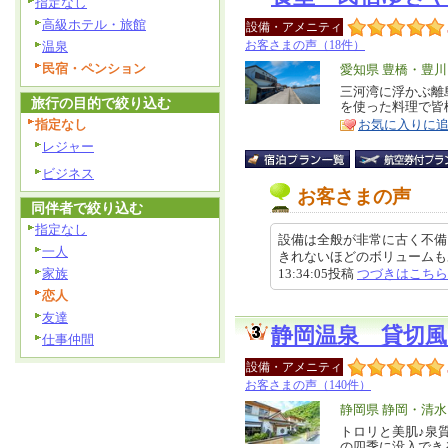
指定なし
高級ホテル・旅館
設備・アメニティ
お客さまの声（18件）
温泉
民宿・ペンション
エ
愛知県 豊橋・豊
リ
三河湾に浮かぶ離
特
旅行の目的で絞り込む
を使った料理で皆
ア
徴
指定なし
お気に入りに
レジャー
ビジネス
お客さまの声
同伴者で絞り込む
指定なし
設備は全般が非常に古く不備
一人
きれないほどのボリュームもあり
家族
13:34:05投稿
つづきはこちら
恋人
友達
静岡温泉 貸切風
仕事仲間
設備・アメニティ
お客さまの声（140件）
エ
静岡県 静岡・清水
リ
トロリと美肌♪泉
特
の四季に没入でき