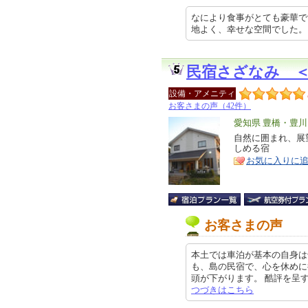
なにより食事がとても豪華で
地よく、幸せな空間でした。 2026
民宿さざなみ 
設備・アメニティ
お客さまの声（42件）
エ
愛知県 豊橋・豊
リ
自然に囲まれ、展
特
しめる宿
ア
徴
お気に入りに
お客さまの声
本土では車泊が基本の自身は
も、島の民宿で、心を休めに
頭が下がります。 酷評を呈する方
つづきはこちら