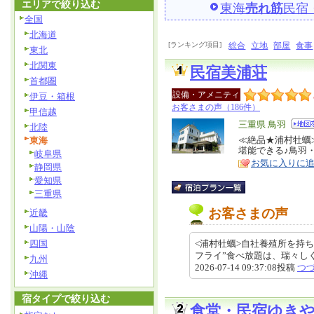
エリアで絞り込む
東海
売れ筋
民宿
全国
北海道
[ランキング項目]
総合
立地
部屋
食事
東北
北関東
民宿美浦荘
首都圏
設備・アメニティ
伊豆・箱根
お客さまの声（186件）
甲信越
エ
三重県 鳥羽
北陸
リ
≪絶品★浦村牡蠣
東海
特
堪能できる♪鳥羽
岐阜県
ア
徴
お気に入りに
静岡県
愛知県
三重県
お客さまの声
近畿
山陽・山陰
四国
<浦村牡蠣>自社養殖所を持
フライ”食べ放題は、瑞々
九州
2026-07-14 09:37:08投稿
つ
沖縄
宿タイプで絞り込む
食堂・民宿ゆき