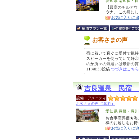
エ
愛知県 南知多・
リ
【最高のチルアウ
特
ウナ。 この島に
ア
徴
お気に入りに
お客さまの声
宿に着いて直ぐに受付で気持
スピーカーを使っていて好印
のか所々の気遣いは最新の質の
11:40:53投稿
つづきはこちら
吉良温泉 民宿
設備・アメニティ
お客さまの声（162件）
エ
愛知県 豊橋・豊
リ
お食事高評価★海
特
様のお越しをお待
ア
徴
お気に入りに