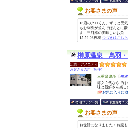
お客さまの声
16歳のクロくん、ずっと元
もお刺身が並んでほんとに豪
す。三河湾の美味しいお魚、ぜひ
15:56:03投稿
つづきはこちら
榊原温泉 鳥羽
設備・アメニティ
お客さまの声（67件）
エ
三重県 鳥羽
リ
海女２代ならでは
特
味と新鮮さを楽し
ア
徴
お気に入りに
お客さまの声
お世話になりました！お腹も