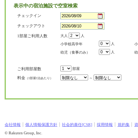
表示中の宿泊施設で空室検索
チェックイン
チェックアウト
1部屋ご利用人数
大人
人
人
小学校高学年
小
人
幼児（食事のみ）
幼
ご利用部屋数
部屋
料金
～
（1部屋1泊あたり）
会社情報
個人情報保護方針
社会的責任[CSR]
採用情報
規約集
© Rakuten Group, Inc.