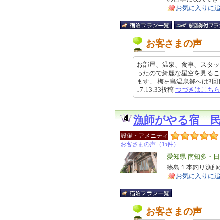
ア
徴
お気に入りに
お客さまの声
お部屋、温泉、食事、スタッ
ったので綺麗な星空を見るこ
ます。 梅ヶ島温泉郷へは3回目
17:13:33投稿
つづきはこちら
漁師がやる宿 
設備・アメニティ
お客さまの声（15件）
エ
愛知県 南知多・
リ
篠島１本釣り漁師
特
お気に入りに
ア
徴
お客さまの声