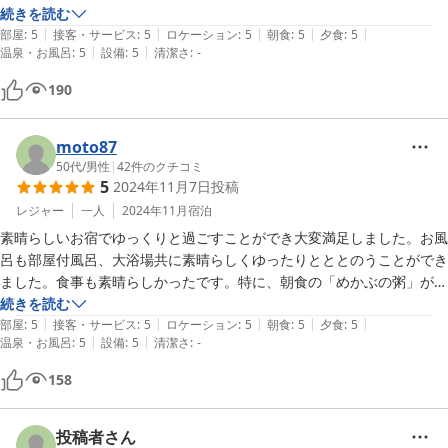
た。

続きを読む
|
|
|
|
|
送迎もしてもらえて、ありがとうございました。
部屋
:
5
接客・サービス
:
5
ロケーション
:
5
朝食
:
5
夕食
:
5
|
|
温泉・お風呂
:
5
設備
:
5
清潔さ
:
-
190
moto87
50代
/
男性
|
42
件のクチコミ
5
2024年11月7日
投稿
レジャー
一人
2024年11月
宿泊
素晴らしいお宿でゆっくりと過ごすことができ大変満足しました。お風
呂も部屋付風呂、大浴場共に素晴らしくゆったりとととのうことができ
ました。食事も素晴らしかったです。特に、朝食の「めかぶの粥」が前
日飲みすぎた体に染みわたりました。スタッフ皆さんのきめ細かい対応
続きを読む
|
|
|
|
|
も素晴らしかったです。伊勢神宮には年一度、お参りにいきますので是
部屋
:
5
接客・サービス
:
5
ロケーション
:
5
朝食
:
5
夕食
:
5
|
|
温泉・お風呂
:
5
設備
:
5
清潔さ
:
-
非、再訪したいと思います。チェックアウト時に頂いた水産お土産さん
の割引券も活用させて頂きました。
158
投稿者さん