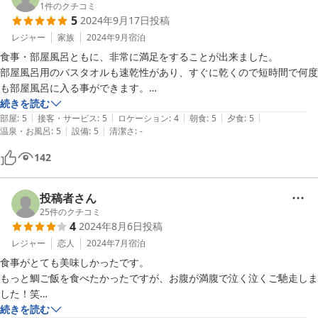
1
件のクチコミ
5
2024年9月17日
投稿
レジャー
家族
2024年9月
宿泊
食事・部屋風呂ともに、非常に満足をすることが出来ました。

部屋風呂用のバスタオルも速乾性があり、すぐに乾くので短時間で何度
も部屋風呂に入る事ができます。

続きを読む
|
|
|
|
|
立地ですが、ナビを使うと公道しか案内されませんので、かなり狭い道
部屋
:
5
接客・サービス
:
5
ロケーション
:
4
朝食
:
5
夕食
:
5
|
|
温泉・お風呂
:
5
設備
:
5
清潔さ
:
-
を進むことになります。

県道沿いに看板があり、スムーズに宿まで行ける私道があるので、私道
142
を使われた方が楽です。
投稿者さん
25
件のクチコミ
4
2024年8月6日
投稿
レジャー
恋人
2024年7月
宿泊
食事がとても美味しかったです。

もっと鯛ご飯を食べたかったですが、お腹が満腹で泣く泣くご馳走しま
した！笑

続きを読む