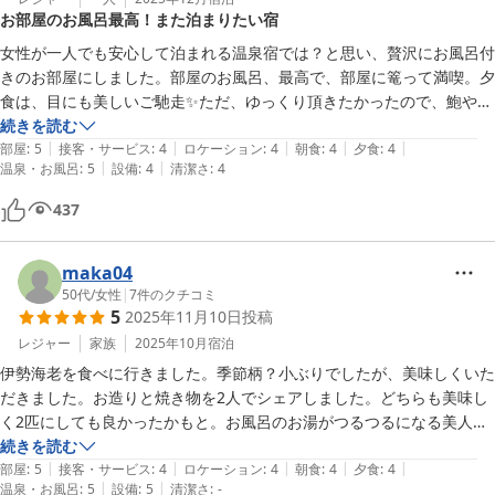
お部屋のお風呂最高！また泊まりたい宿
女性が一人でも安心して泊まれる温泉宿では？と思い、贅沢にお風呂付
きのお部屋にしました。部屋のお風呂、最高で、部屋に篭って満喫。夕
食は、目にも美しいご馳走✨ただ、ゆっくり頂きたかったので、鮑や鍋
など暖かいお料理の火入れのタイミングを、もっとこちらのペースに合
続きを読む
|
|
|
|
|
わせて頂けると、宜しいかと思います。忘れた携帯電話の充電器を送っ
部屋
:
5
接客・サービス
:
4
ロケーション
:
4
朝食
:
4
夕食
:
4
|
|
温泉・お風呂
:
5
設備
:
4
清潔さ
:
4
て頂き、ありがとうございました。初めての三重でしたが、また泊まり
たい宿に出会えて嬉しいです。
437
maka04
50代
/
女性
|
7
件のクチコミ
5
2025年11月10日
投稿
レジャー
家族
2025年10月
宿泊
伊勢海老を食べに行きました。季節柄？小ぶりでしたが、美味しくいた
だきました。お造りと焼き物を2人でシェアしました。どちらも美味し
く2匹にしても良かったかもと。お風呂のお湯がつるつるになる美人の
湯で、とてもオススメです。お部屋も清潔感があり良かったです。
続きを読む
|
|
|
|
|
部屋
:
5
接客・サービス
:
4
ロケーション
:
4
朝食
:
4
夕食
:
4
|
|
温泉・お風呂
:
5
設備
:
5
清潔さ
:
-