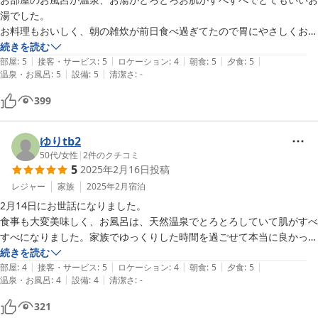
湯でした。

お料理もおいしく、朝の雑炊が前日食べ過ぎてたので胃にやさしくおい
しくいただきました。

続きを読む
|
|
|
|
|
部屋
:
5
接客・サービス
:
5
ロケーション
:
4
朝食
:
5
夕食
:
5
|
|
温泉・お風呂
:
5
設備
:
5
清潔さ
:
-
石神さんに行きたくて予約しましたが、想像以上によいお宿。ただカー
ナビで迷わずにお宿に到着しましたが、

399
道が狭く焦りました。チエックアウト後、女将さん（多分）広めの道案
内があり助かりました。

また訪れたいお宿です。

ゆりtb2
50代
/
女性
|
2
件のクチコミ
5
2025年2月16日
投稿
レジャー
家族
2025年2月
宿泊
2月14日にお世話になりました。

食事も大変美味しく、お風呂は、天然温泉でとろとろしていて肌がすべ
すべになりました。家族でゆっくりした時間を過ごせて本当に良かった
です。チェックアウトの際に、イヤホンケースが見つからず、後で送っ
続きを読む
|
|
|
|
|
て頂くようにお願いしましたが、快く引き受けて下さりありがとうござ
部屋
:
4
接客・サービス
:
5
ロケーション
:
4
朝食
:
5
夕食
:
5
|
|
温泉・お風呂
:
4
設備
:
4
清潔さ
:
-
いました。
321