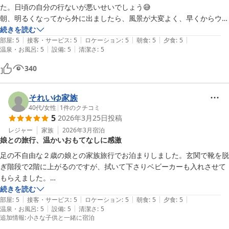
た。日頃の自分の行ないが悪いせいでしょう😅

朝、明るくなってから外に出ましたら、風景が大変よく、早くからウグ
イスが良い声で鳴いていて清々しい気分になりました。その後に頂いた
続きを読む
|
|
|
|
|
朝食も最高でした。最高の一日のスタートとなりました。
部屋
:
5
接客・サービス
:
5
ロケーション
:
5
朝食
:
5
夕食
:
5
|
|
温泉・お風呂
:
5
設備
:
5
清潔さ
:
5
340
それいゆ家族
40代
/
女性
|
1
件のクチコミ
5
2026年3月25日
投稿
レジャー
家族
2026年3月
宿泊
娘との旅行、温かいおもてなしに感激
足の不自由な２歳の娘との家族旅行でお泊まりしました。玄関で靴を脱
ぎ階段で2階に上がるのですが、拭いて下さりベビーカーも入れさせて
もらえました。

とても親切にしていただきそのあたたかいホスピタリティに感謝してお
続きを読む
|
|
|
|
|
ります。誕生日だったのですが手作りのドリンクとメッセージをいただ
部屋
:
5
接客・サービス
:
5
ロケーション
:
5
朝食
:
5
夕食
:
5
|
|
温泉・お風呂
:
5
設備
:
5
清潔さ
:
5
き感激しました。部屋の温泉も最高でお肌がつるつる、娘の手の湿疹も
追加情報
:
小さな子供と一緒に宿泊
良くなりました。
