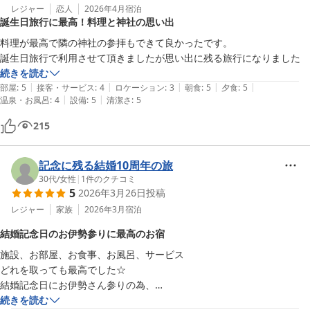
レジャー
恋人
2026年4月
宿泊
誕生日旅行に最高！料理と神社の思い出
料理が最高で隣の神社の参拝もできて良かったです。

続きを読む
|
|
|
|
|
部屋
:
5
接客・サービス
:
4
ロケーション
:
3
朝食
:
5
夕食
:
5
|
|
温泉・お風呂
:
4
設備
:
5
清潔さ
:
5
215
記念に残る結婚10周年の旅
30代
/
女性
|
1
件のクチコミ
5
2026年3月26日
投稿
レジャー
家族
2026年3月
宿泊
結婚記念日のお伊勢参りに最高のお宿
施設、お部屋、お食事、お風呂、サービス

どれを取っても最高でした☆

結婚記念日にお伊勢さん参りの為、

宿泊させて頂きました。

続きを読む