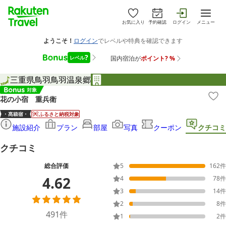
お気に入り
予約確認
ログイン
メニュー
三重県
鳥羽
鳥羽温泉郷
花の小宿 重兵衛
ふるさと納税対象
施設紹介
プラン
部屋
写真
クーポン
クチコミ
クチコミ
総合評価
5
162
件
4.62
4
78
件
3
14
件
2
8
件
491
件
1
2
件