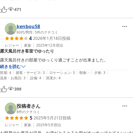
471
kenbou58
60代
/
男性
|
5
件のクチコミ
4
2026年1月18日
投稿
レジャー
家族
2025年12月
宿泊
露天風呂付き客室でゆったり
露天風呂付きの部屋でゆっくり過ごすことが出来ました。
続きを読む
|
|
|
|
|
部屋
:
4
接客・サービス
:
3
ロケーション
:
3
朝食
:
-
夕食
:
3
|
|
温泉・お風呂
:
3
設備
:
4
清潔さ
:
4
399
投稿者さん
8
件のクチコミ
5
2025年5月21日
投稿
レジャー
家族
2025年5月
宿泊
お部屋のお風呂が温泉、お湯がとろとろお肌がすべすべでとてもいいお