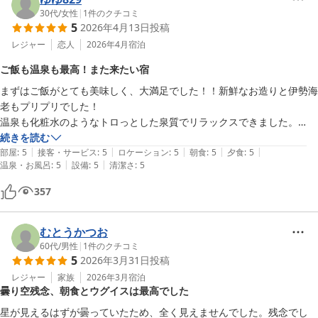
テレビもサブスクと繋げれるスマートテレビで助かりました。

30代
/
女性
|
1
件のクチコミ
5
2026年4月13日
投稿
唯一のデメリットは一階のお部屋で階段の下だったので、階段の上り下
りする音とか振動がちょっと気になるかなぁってとこです。

レジャー
恋人
2026年4月
宿泊
朝食も夕食もとても美味しくいただきました！夕食に関しては食事処で
ご飯も温泉も最高！また来たい宿
はなく囲炉裏でご用意してくださって、1人なのにこんな贅沢して申し
まずはご飯がとても美味しく、大満足でした！！新鮮なお造りと伊勢海
訳ないなぁと思いながらもなかなかこんな機会ないのでとても嬉しかっ
老もプリプリでした！

たです。ありがとうございました。

温泉も化粧水のようなトロっとした泉質でリラックスできました。

朝食はお部屋でゆっくり食事することができて、これもまた嬉しいポイ
ありがとうございました。
続きを読む
ントです。

|
|
|
|
|
部屋
:
5
接客・サービス
:
5
ロケーション
:
5
朝食
:
5
夕食
:
5
納豆が苦手なんですが臭みがなくて美味しく食べれたのもびっくりで
|
|
温泉・お風呂
:
5
設備
:
5
清潔さ
:
5
す！笑

また機会あれば利用したいですし、誰かと一緒にでも行きたいなと思え
357
る素敵なお宿さんでした。女性の一人旅好きな方には全力でおすすめで
きるお宿さんです！
むとうかつお
60代
/
男性
|
1
件のクチコミ
5
2026年3月31日
投稿
レジャー
家族
2026年3月
宿泊
曇り空残念、朝食とウグイスは最高でした
星が見えるはずが曇っていたため、全く見えませんでした。残念でし