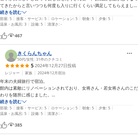
てきたからと言いつつも何度も入りに行くくらい満足してもらえまし
た。

続きを読む
|
|
|
|
|
ちょうど良い大きさのお宿で、久しぶりにゆっくりのんびりとできまし
部屋
:
5
接客・サービス
:
5
ロケーション
:
5
朝食
:
5
夕食
:
5
|
|
温泉・お風呂
:
3
設備
:
5
清潔さ
:
-
た。

一つだけ残念だったのは、お風呂から出たところにあった自販機がタバ
467
コの自販機でした。タバコの自販機よりもお風呂上がりに飲めるような
地元の牛乳なら買いたかったねと母と話しておりました。

遅い時間だったので小さな売店的な所も閉まってたので、その時間でも
きくらんちゃん
お風呂上がり少し何か飲めるようになってたら嬉しいなと思いました。

50代
/
女性
|
31
件のクチコミ
5
2024年12月27日
投稿
とても良いお宿で送迎もあり、サービスも良く、必ずリピートさせてい
ただきたいと思います。
レジャー
家族
2024年12月
宿泊
年末の夫婦旅行で宿泊。

館内は素敵にリノベーションされており、女将さん・若女将さんのこだ
わりを随所に感じました。

バリアフリーにも対応しており、優しくて手入れの行き届いたお洒落な
続きを読む
|
|
|
|
|
旅館です。

部屋
:
5
接客・サービス
:
5
ロケーション
:
5
朝食
:
5
夕食
:
5
|
|
温泉・お風呂
:
5
設備
:
5
清潔さ
:
-
夕食・朝食とても美味。

新鮮な旬の魚介、牛肉・豚肉、相差(伊勢)の美食が楽しめました。

385
朝のめかぶ雑炊、お出汁の効いたとろみと絶妙な粒感の米が優しく美味
しく胃に入りました。
