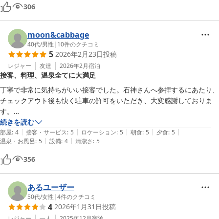
本当にありがとうございました。

306
また訪れたい素敵なお宿です。
moon&cabbage
40代
/
男性
|
10
件のクチコミ
5
2026年2月23日
投稿
レジャー
友達
2026年2月
宿泊
接客、料理、温泉全てに大満足
丁寧で非常に気持ちがいい接客でした。石神さんへ参拝するにあたり、
チェックアウト後も快く駐車の許可をいただき、大変感謝しておりま
す。

料理は言うことなしです。どの料理も上品さが感じられ、且つ素材の良
続きを読む
|
|
|
|
|
さが際立っています。脂っこい品がなかったことも個人的には嬉しかっ
部屋
:
4
接客・サービス
:
5
ロケーション
:
5
朝食
:
5
夕食
:
5
|
|
温泉・お風呂
:
5
設備
:
4
清潔さ
:
5
たです。

加えて温泉も癒されました。ここまでつるつるを感じられる泉質はなか
356
あるユーザー
50代
/
女性
|
4
件のクチコミ
4
2026年1月31日
投稿
レジャー
一人
2025年12月
宿泊