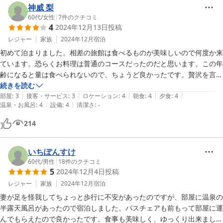
大浴場も部屋の温泉半露天風呂もゆっくりと存分に楽しめました。

神威 梨
社宮司温泉は体に優しい泉質でした。

60代
/
女性
|
7
件のクチコミ
4
2024年12月13日
投稿
大浴場と部屋、両方にアメニティがしっかり完備されており、部屋には
肌触りの良いガーゼタオル一式が置かれていました。

レジャー
家族
2024年12月
宿泊
心配りの良さが伝わる素敵な宿。

初めて泊まりました。相差の旅館は食べるものが美味しいので何度か来
年末、夫婦で癒された良い美食温泉旅になりました。

ています。恐らくお料理は普通のコースだったのだと思います。この年
目の前の石神さんと米粉たい焼きも魅力です。
齢になると量は食べられないので、ちょうど良かったです。贅沢を言え
ば、生ガキを食べたかったです。

続きを読む
|
|
|
|
|
急に予約したにもかかわらず宿泊出来て良かったです。私の体の都合
部屋
:
3
接客・サービス
:
3
ロケーション
:
4
朝食
:
4
夕食
:
4
|
|
温泉・お風呂
:
4
設備
:
4
清潔さ
:
-
で、いつも露天風呂付客室を予約するのですが温泉らしい温泉で良かっ
たです。部屋のお風呂しか入っていませんが少し狭いです。チェックア
214
ウトの時に言ったのですが、湯量も浅かったです。どうやら調節できる
みたいですが、そういう事も分からないので言っておいてくれれば尚良
かったのにと思います。

いちぽんすけ
お部屋の椅子は一人用ではなく、ソファの方が良かったです。

60代
/
男性
|
18
件のクチコミ
5
2024年12月4日
投稿
出来れば畳の部分ですが、これも段差がない方が好みです。堀こたつ系
なら尚良し。

レジャー
家族
2024年12月
宿泊
総合的には、リピありの旅館です。

妻が足を怪我してちょっと歩行に不安があったのですが、部屋に温泉の
前の無人販売嬉しいです。

半露天風呂があったので宿泊しました。バスチェアも前もって部屋に運
んでもらえたので良かったです。食事も美味しく、ゆっくり出来まし