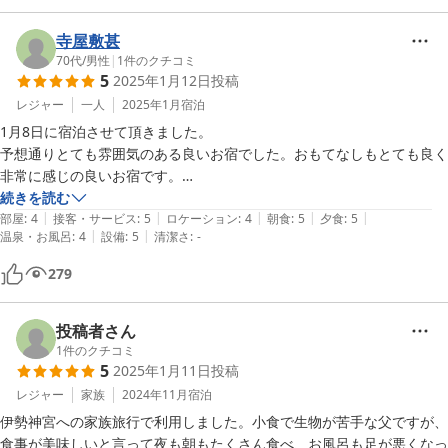
寺屋敷甚
70代
/
男性
|
1
件のクチコミ
5
2025年1月12日
投稿
レジャー
一人
2025年1月
宿泊
1月8日に宿泊させて頂きました。

予想通りとても雰囲気のある良いお宿でした。おもてなしもとても良く
非常に感じの良いお宿です。

夕食は海鮮懐石料理で美味しいかったです。また、朝食も劣らず良かっ
続きを読む
|
|
|
|
|
たです。静かでのんびり過ごさせて頂きました。ただこの日は丁度お正
部屋
:
4
接客・サービス
:
5
ロケーション
:
4
朝食
:
5
夕食
:
5
|
|
温泉・お風呂
:
4
設備
:
5
清潔さ
:
-
月休みと連休の中か日だった為か？他の宿泊者が無く少し寂しさを感じ
るのがマイナスかな！神明神社（石神さん）は宿のほん隣りで明朝お詣
279
りさせて頂きました。また、、お世話になりたいとても素敵なお宿で
す。

ありがとうございました。
投稿者さん
1
件のクチコミ
5
2025年1月11日
投稿
レジャー
家族
2024年11月
宿泊
伊勢神宮への家族旅行で利用しました。小食で生物が苦手な父ですが、
食事が美味しいと言って夜も朝もたくさん食べ、お風呂も足が悪くなっ