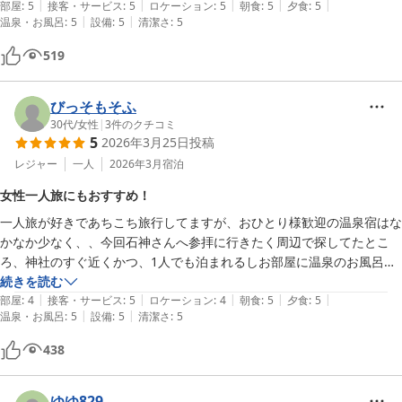
|
|
|
|
|
お伊勢さんまで車で３０分ほどの立地と

部屋
:
5
接客・サービス
:
5
ロケーション
:
5
朝食
:
5
夕食
:
5
|
|
温泉・お風呂
:
5
設備
:
5
清潔さ
:
5
屋上からは海の見える絶景、

お湯はヌルヌルで大満足です！！

519
伊勢海老も食べれるようなので

次回は注文したいです♪

ありがとうございました(*^^*)
びっそもそふ
30代
/
女性
|
3
件のクチコミ
5
2026年3月25日
投稿
レジャー
一人
2026年3月
宿泊
女性一人旅にもおすすめ！
一人旅が好きであちこち旅行してますが、おひとり様歓迎の温泉宿はな
かなか少なく、、今回石神さんへ参拝に行きたく周辺で探してたとこ
ろ、神社のすぐ近くかつ、1人でも泊まれるしお部屋に温泉のお風呂が
ついてるというかなり魅力的な宿でラッキーでした！笑

続きを読む
|
|
|
|
|
一泊だけですがフロントの方々もとても親切で、気持ちよく過ごすこと
部屋
:
4
接客・サービス
:
5
ロケーション
:
4
朝食
:
5
夕食
:
5
|
|
温泉・お風呂
:
5
設備
:
5
清潔さ
:
5
ができました。

色浴衣も様々な種類があったので嬉しかったです！

438
泊まったお部屋はこじんまりですが1人だと充分なスペースで、ウォー
ターサーバー付きだったりアメニティなども困らないほどきちんと設備
されていてとても良かったです！

ゆゆ829