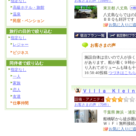
指定なし
お客さまの声（164件）
高級ホテル・旅館
エ
東京都 八丈島
温泉
リ
八丈島ならではの
特
ＢＢＱも好評です
民宿・ペンション
ア
徴
お気に入りに
旅行の目的で絞り込む
指定なし
レジャー
お客さまの声
ビジネス
施設自体は古いので人が歩く
があります。船が着く９時か
同伴者で絞り込む
り入れてボリュームも味も十分
指定なし
16:58:40投稿
つづきはこちら
一人
家族
恋人
Ｖｉｌｌａ Ｋｌｅｉｎ
友達
設備・アメニティ
仕事仲間
お客さまの声（70件）
エ
千葉県 舞浜・浦
リ
船橋駅から徒歩圏
特
ＷｉＦｉ無料接続
ア
徴
お気に入りに