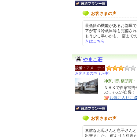
お客さまの声
最低限の機能があるお部屋で
アが有り冷蔵庫等も完備されて
もう少し早いかも。 宿までの道すが
きはこちら
やまこ荘
設備・アメニティ
お客さまの声（57件）
エ
神奈川県 横須賀
リ
ＮＨＫで自家製野
特
ぶしゃぶが自慢！
ア
徴
お気に入りに
お客さまの声
素敵なお母さんと息子さんと
出来ました。 何よりも料理