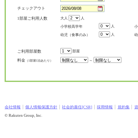
チェックアウト
1部屋ご利用人数
大人
人
人
小学校高学年
小
人
幼児（食事のみ）
幼
ご利用部屋数
部屋
料金
～
（1部屋1泊あたり）
会社情報
個人情報保護方針
社会的責任[CSR]
採用情報
規約集
© Rakuten Group, Inc.