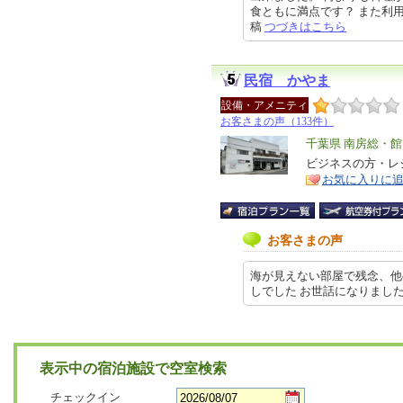
食ともに満点です？ また利用させ
稿
つづきはこちら
民宿 かやま
設備・アメニティ
お客さまの声（133件）
エ
千葉県 南房総・
リ
ビジネスの方・レ
特
お気に入りに
ア
徴
お客さまの声
海が見えない部屋で残念、他
しでした お世話になりました 202
表示中の宿泊施設で空室検索
チェックイン