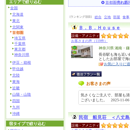
エリアで絞り込む
首都圏
売れ筋
全国
北海道
[ランキング項目]
総合
立地
部屋
食事
東北
北関東
Ｂ．Ｂ．Ｈｏｕｓｅ
首都圏
設備・アメニティ
埼玉県
お客さまの声（119件）
千葉県
エ
神奈川県 湘南・
東京都
リ
長谷駅も海も近い
神奈川県
特
としたお部屋で海
ア
徴
伊豆・箱根
お気に入りに
甲信越
北陸
東海
お客さまの声
近畿
山陽・山陰
気さくなご主人で、部屋も清
ございました。 2025-11-06 
四国
九州
沖縄
民宿 船見荘 ＜八丈島
宿タイプで絞り込む
設備・アメニティ