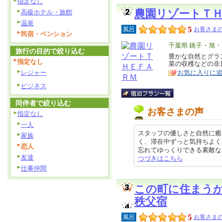
指定なし
農園リゾートＴ
高級ホテル・旅館
温泉
5
風呂
お客さまの
民宿・ペンション
エ
千葉県 銚子・旭
旅行の目的で絞り込む
リ
豊かな自然とグラ
特
指定なし
菜の収穫などの非
ア
徴
レジャー
お気に入りに
ビジネス
同伴者で絞り込む
お客さまの声
指定なし
一人
スタッフの優しさと自然に癒
家族
く、滞在中ずっと気持ちよく
恋人
忘れてゆっくりできる素敵な場所です
友達
つづきはこちら
仕事仲間
この町に住まう
秩父宿
5
風呂
お客さまの