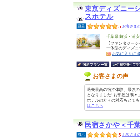
東京ディズニー
スホテル
5
風呂
お客さまの
エ
千葉県 舞浜・浦
リ
【ファンタジーシ
特
一体型のディズニ
ア
徴
お気に入りに
お客さまの声
過去最高の宿泊体験、最強の
となりました! お部屋は隅
ホテルの方々の対応もとても親切丁
はこちら
民宿さかや＜千
5
風呂
お客さまの