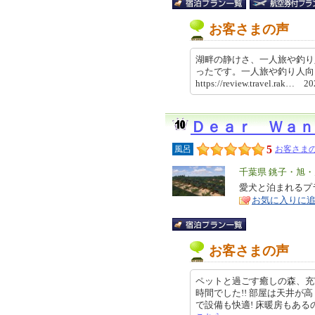
お客さまの声
湖畔の静けさ、一人旅や釣り
ったです。一人旅や釣り人
https://review.travel.rak… 
Ｄｅａｒ Ｗａｎ
5
風呂
お客さまの
エ
千葉県 銚子・旭
リ
愛犬と泊まれるプ
特
お気に入りに
ア
徴
お客さまの声
ペットと過ごす癒しの森、充
時間でした!! 部屋は天井
で設備も快適! 床暖房もあるのでち