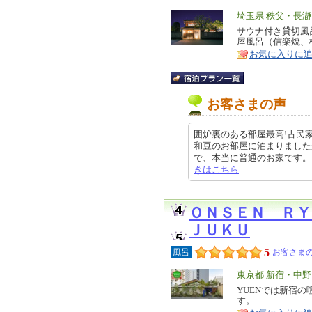
エ
埼玉県 秩父・長瀞
リ
サウナ付き貸切風
特
屋風呂（信楽焼、
ア
徴
お気に入りに
お客さまの声
囲炉裏のある部屋最高!古民
和豆のお部屋に泊まりました
で、本当に普通のお家です。ここか
きはこちら
ＯＮＳＥＮ ＲＹ
ＪＵＫＵ
5
風呂
お客さまの
エ
東京都 新宿・中
リ
YUENでは新宿
特
す。
ア
徴