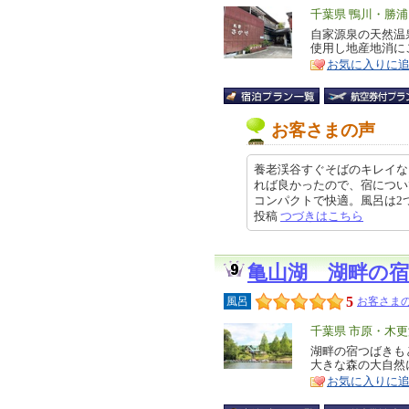
エ
千葉県 鴨川・勝
リ
自家源泉の天然温
特
使用し地産地消に
ア
徴
お気に入りに
お客さまの声
養老渓谷すぐそばのキレイな
れば良かったので、宿につい
コンパクトで快適。風呂は2つあり
投稿
つづきはこちら
亀山湖 湖畔の
5
風呂
お客さまの
エ
千葉県 市原・木
リ
湖畔の宿つばきも
特
大きな森の大自然
ア
徴
お気に入りに