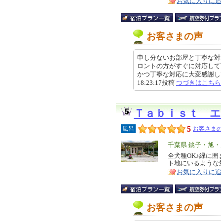
お気に入りに
お客さまの声
申し分ないお部屋と丁寧な対
ロントの方がすぐに対応して
かつ丁寧な対応に大変感謝してお
18:23:17投稿
つづきはこちら
Ｔａｂｉｓｔ 
5
風呂
お客さまの
エ
千葉県 銚子・旭
リ
全犬種OK♪緑に
特
ト地にいるような
ア
徴
お気に入りに
お客さまの声