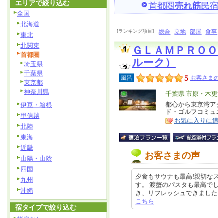
エリアで絞り込む
首都圏
売れ筋
民
全国
北海道
[ランキング項目]
総合
立地
部屋
食事
東北
北関東
ＧＬＡＭＰＲＯ
首都圏
ルーク）
埼玉県
千葉県
5
風呂
お客さまの
東京都
神奈川県
エ
千葉県 市原・木
リ
都心から東京湾ア
伊豆・箱根
特
ド・ゴルフコミュ
ア
徴
甲信越
お気に入りに
北陸
東海
近畿
お客さまの声
山陽・山陰
四国
夕食もサウナも最高!親切な
九州
す。 渡蟹のパスタも最高で
沖縄
き、リフレッシュできました。 オー
こちら
宿タイプで絞り込む