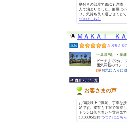
庭付きの部屋でBBQも満喫、
人で泊まりました。部屋は小
り、気持ち良く過ごせてとても良か
づきはこちら
ＭＡＫＡＩ ＫＡ
5
風呂
お客さまの
エ
千葉県 鴨川・勝
リ
ビーチまで2分。
特
囲気満載のコテー
ア
徴
お気に入りに
お客さまの声
お値段以上で満足、丁寧な接
足です。接客も丁寧で気持ち
トランは落ち着いた雰囲気でのん
18:33:05投稿
つづきはこちら