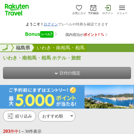
お気に入り
予約確認
ログイン
メニュー
全国
全国
福島県
いわき・南相馬・相馬
いわき・南相馬・相馬 ホテル・旅館
日付の指定
絞り込み
203
件中
1～30件表示