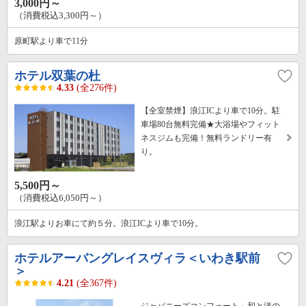
3,000円～
（消費税込3,300円～）
原町駅より車で11分
ホテル双葉の杜
4.33
(全276件)
【全室禁煙】浪江ICより車で10分。駐
車場80台無料完備★大浴場やフィット
ネスジムも完備！無料ランドリー有
り。
5,500円～
（消費税込6,050円～）
浪江駅よりお車にて約５分。浪江ICより車で10分。
ホテルアーバングレイスヴィラ＜いわき駅前
＞
4.21
(全367件)
ジャパニーズコンフォート～和と洋の