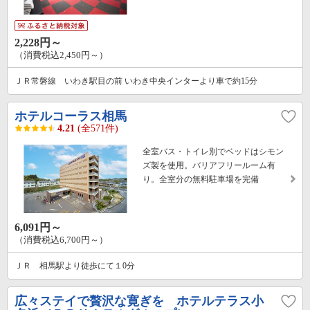
2,228円～
（消費税込2,450円～）
ＪＲ常磐線 いわき駅目の前 いわき中央インターより車で約15分
ホテルコーラス相馬
4.21
(全571件)
全室バス・トイレ別でベッドはシモン
ズ製を使用。バリアフリールーム有
り。全室分の無料駐車場を完備
6,091円～
（消費税込6,700円～）
ＪＲ 相馬駅より徒歩にて１0分
広々ステイで贅沢な寛ぎを ホテルテラス小