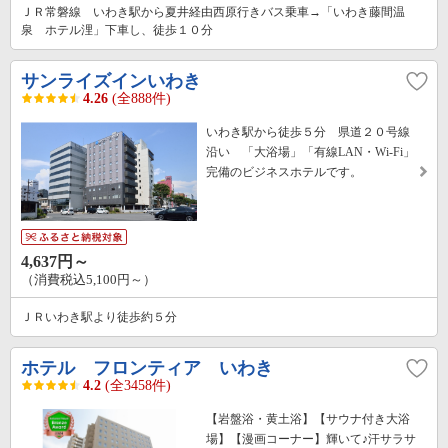
ＪＲ常磐線 いわき駅から夏井経由西原行きバス乗車→「いわき藤間温
泉 ホテル浬」下車し、徒歩１０分
サンライズインいわき
4.26
(全888件)
いわき駅から徒歩５分 県道２０号線
沿い 「大浴場」「有線LAN・Wi-Fi」
完備のビジネスホテルです。
4,637円～
（消費税込5,100円～）
ＪＲいわき駅より徒歩約５分
ホテル フロンティア いわき
4.2
(全3458件)
【岩盤浴・黄土浴】【サウナ付き大浴
場】【漫画コーナー】輝いて♪汗サラサ