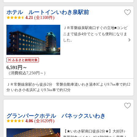
ホテル ルートインいわき泉駅前
4.21
(全1108件)
ＪＲ常磐線泉駅南口すぐの立地■コンビ
ニまで徒歩4分でとっても便利になりま
した。
6,591円～
（消費税込7,250円～）
ＪＲ常磐線泉駅から徒歩2分 常磐自動車道いわき湯本ICより9.7㎞車で約12
分 いわき小名浜ICより9.5㎞車で約12分
グランパークホテル パネックスいわき
4.06
(全1620件)
【★いわき駅南口徒歩2分★】大好評♪