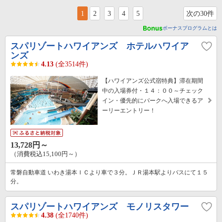
1
2
3
4
5
次の30件
ボーナスプログラムとは
スパリゾートハワイアンズ ホテルハワイア
ンズ
4.13
(全3514件)
【ハワイアンズ公式宿特典】滞在期間
中の入場券付・１４：００～チェック
イン・優先的にパークへ入場できるア
ーリーエントリー！
13,728円～
（消費税込15,100円～）
常磐自動車道 いわき湯本ＩＣより車で３分。ＪＲ湯本駅よりバスにて１５
分。
スパリゾートハワイアンズ モノリスタワー
4.38
(全1740件)