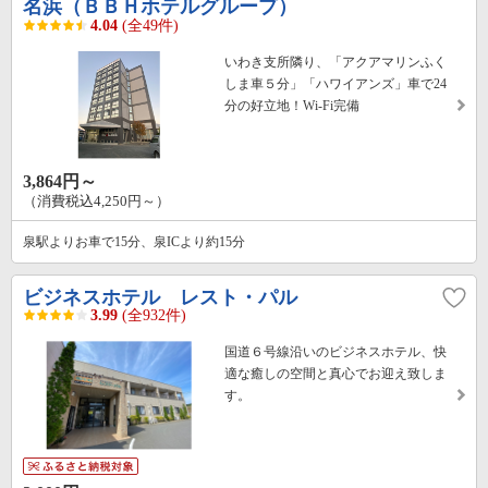
名浜（ＢＢＨホテルグループ）
4.04
(全49件)
いわき支所隣り、「アクアマリンふく
しま車５分」「ハワイアンズ」車で24
分の好立地！Wi-Fi完備
3,864円～
（消費税込4,250円～）
泉駅よりお車で15分、泉ICより約15分
ビジネスホテル レスト・パル
3.99
(全932件)
国道６号線沿いのビジネスホテル、快
適な癒しの空間と真心でお迎え致しま
す。