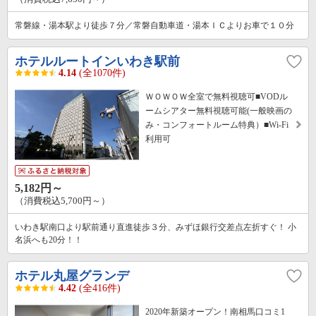
常磐線・湯本駅より徒歩７分／常磐自動車道・湯本ＩＣよりお車で１０分
ホテルルートインいわき駅前
4.14
(全1070件)
ＷＯＷＯＷ全室で無料視聴可■VODル
ームシアター無料視聴可能(一般映画の
み・コンフォートルーム特典）■Wi-Fi
利用可
5,182円～
（消費税込5,700円～）
いわき駅南口より駅前通り直進徒歩３分、みずほ銀行交差点左折すぐ！ 小
名浜へも20分！！
ホテル丸屋グランデ
4.42
(全416件)
2020年新築オープン！南相馬口コミ1