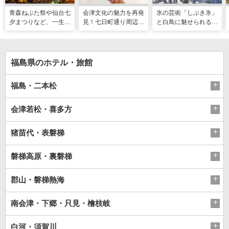
青森ねぶた祭や仙台七
会津文化の魅力を再発
氷の芸術「しぶき氷」
夕まつりなど、一生に
見！七日町通り周辺の
と白鳥に魅せられる！
一度は行きたい！東北
お散歩コース
冬の猪苗代湖ガイド。
の夏祭り
会津エリアのおすすめ
スポットも
福島県のホテル・旅館
福島・二本松
会津若松・喜多方
猪苗代・表磐梯
磐梯高原・裏磐梯
郡山・磐梯熱海
南会津・下郷・只見・檜枝岐
白河・須賀川