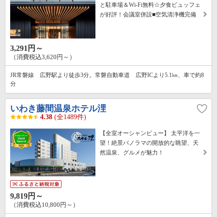
と駐車場＆Wi-Fi無料☆夕食ビュッフェ
が好評！会議室併設■空気清浄機完備
3,291円～
（消費税込3,620円～）
JR常磐線 広野駅より徒歩3分。常磐自動車道 広野ICより5.1㎞、車で約8
分
いわき藤間温泉ホテル浬
4.38
(全1489件)
【全室オーシャンビュー】 太平洋を一
望！絶景パノラマの開放的な眺望、天
然温泉、グルメが魅力！
9,819円～
（消費税込10,800円～）