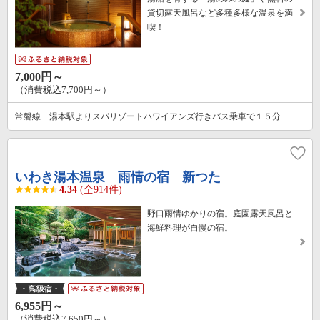
貸切露天風呂など多種多様な温泉を満
喫！
7,000円～
（消費税込7,700円～）
常磐線 湯本駅よりスパリゾートハワイアンズ行きバス乗車で１５分
いわき湯本温泉 雨情の宿 新つた
4.34
(全914件)
野口雨情ゆかりの宿。庭園露天風呂と
海鮮料理が自慢の宿。
6,955円～
（消費税込7,650円～）