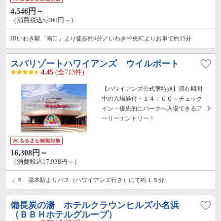
4,546円～
（消費税込5,000円～）
JRいわき駅「南口」より徒歩約4分／いわき中央ICよりお車で約15分
スパリゾートハワイアンズ ウイルポート
4.45
(全713件)
【ハワイアンズ公式宿特典】滞在期間
中の入場券付・１４：００～チェック
イン・優先的にパークへ入場できるア
ーリーエントリー！
16,308円～
（消費税込17,938円～）
ＪＲ 湯本駅よりバス（ハワイアンズ行き）にて約１５分
備長炭の湯 ホテルクラウンヒルズ小名浜
（ＢＢＨホテルグループ）