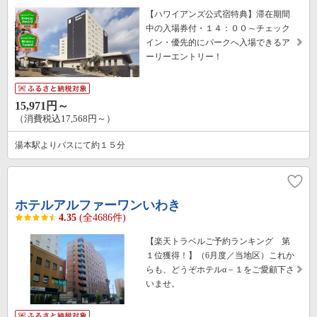
【ハワイアンズ公式宿特典】滞在期間
中の入場券付・１４：００～チェック
イン・優先的にパークへ入場できるア
ーリーエントリー！
15,971円～
（消費税込17,568円～）
湯本駅よりバスにて約１５分
ホテルアルファーワンいわき
4.35
(全4686件)
【楽天トラベルご予約ランキング 第
１位獲得！】（6月度／当地区）これか
らも、どうぞホテルα－１をご愛顧下さ
いませ。