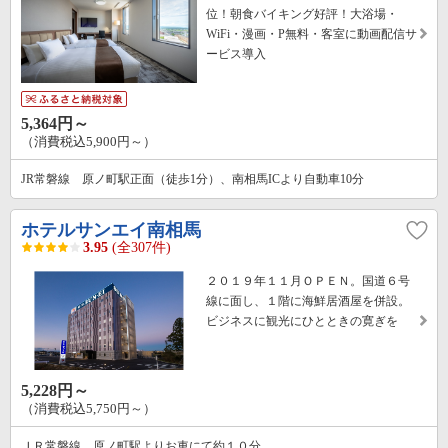
位！朝食バイキング好評！大浴場・
WiFi・漫画・P無料・客室に動画配信サ
ービス導入
5,364円～
（消費税込5,900円～）
JR常磐線 原ノ町駅正面（徒歩1分）、南相馬ICより自動車10分
ホテルサンエイ南相馬
3.95
(全307件)
２０１９年１１月ＯＰＥＮ。国道６号
線に面し、１階に海鮮居酒屋を併設。
ビジネスに観光にひとときの寛ぎを
5,228円～
（消費税込5,750円～）
ＪＲ常磐線 原ノ町駅よりお車にて約１０分