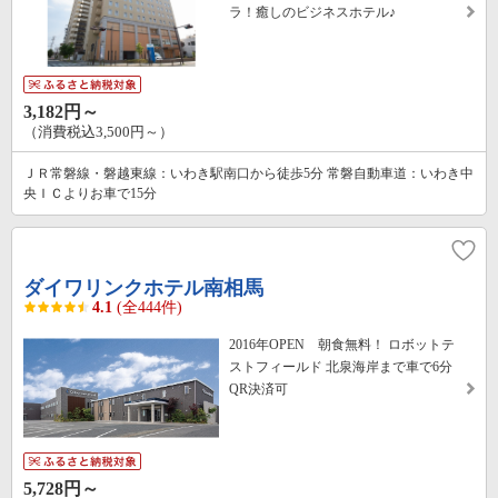
ラ！癒しのビジネスホテル♪
3,182円～
（消費税込3,500円～）
ＪＲ常磐線・磐越東線：いわき駅南口から徒歩5分 常磐自動車道：いわき中
央ＩＣよりお車で15分
ダイワリンクホテル南相馬
4.1
(全444件)
2016年OPEN 朝食無料！ ロボットテ
ストフィールド 北泉海岸まで車で6分
QR決済可
5,728円～