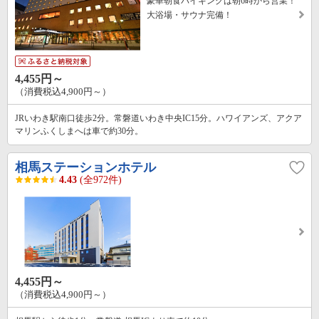
豪華朝食バイキングは朝6時から営業！
大浴場・サウナ完備！
4,455円～
（消費税込4,900円～）
JRいわき駅南口徒歩2分。常磐道いわき中央IC15分。ハワイアンズ、アクア
マリンふくしまへは車で約30分。
相馬ステーションホテル
4.43
(全972件)
4,455円～
（消費税込4,900円～）