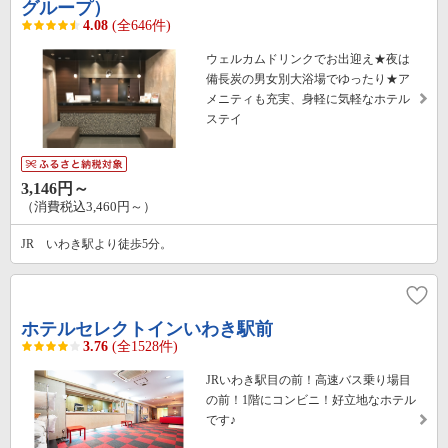
グループ）
4.08
(全646件)
ウェルカムドリンクでお出迎え★夜は
備長炭の男女別大浴場でゆったり★ア
メニティも充実、身軽に気軽なホテル
ステイ
3,146円～
（消費税込3,460円～）
JR いわき駅より徒歩5分。
ホテルセレクトインいわき駅前
3.76
(全1528件)
JRいわき駅目の前！高速バス乗り場目
の前！1階にコンビニ！好立地なホテル
です♪