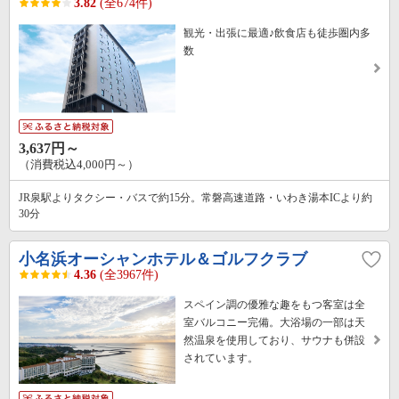
3.82
(全674件)
観光・出張に最適♪飲食店も徒歩圏内多
数
3,637円～
（消費税込4,000円～）
JR泉駅よりタクシー・バスで約15分。常磐高速道路・いわき湯本ICより約
30分
小名浜オーシャンホテル＆ゴルフクラブ
4.36
(全3967件)
スペイン調の優雅な趣をもつ客室は全
室バルコニー完備。大浴場の一部は天
然温泉を使用しており、サウナも併設
されています。