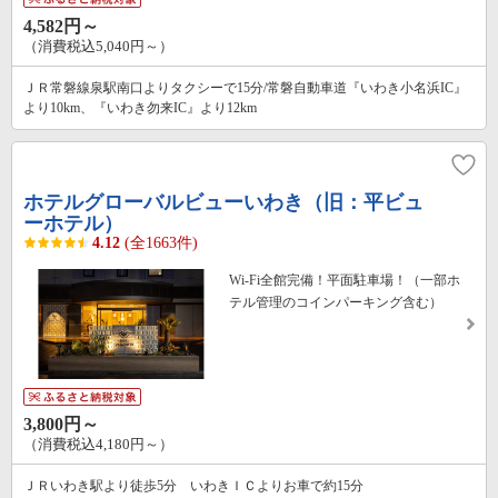
4,582円～
（消費税込5,040円～）
ＪＲ常磐線泉駅南口よりタクシーで15分/常磐自動車道『いわき小名浜IC』
より10km、『いわき勿来IC』より12km
ホテルグローバルビューいわき（旧：平ビュ
ーホテル）
4.12
(全1663件)
Wi-Fi全館完備！平面駐車場！（一部ホ
テル管理のコインパーキング含む）
3,800円～
（消費税込4,180円～）
ＪＲいわき駅より徒歩5分 いわきＩＣよりお車で約15分