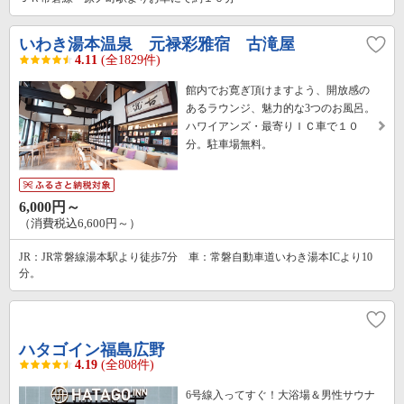
いわき湯本温泉 元禄彩雅宿 古滝屋
4.11
(全1829件)
館内でお寛ぎ頂けますよう、開放感の
あるラウンジ、魅力的な3つのお風呂。
ハワイアンズ・最寄りＩＣ車で１０
分。駐車場無料。
6,000円～
（消費税込6,600円～）
JR：JR常磐線湯本駅より徒歩7分 車：常磐自動車道いわき湯本ICより10
分。
ハタゴイン福島広野
4.19
(全808件)
6号線入ってすぐ！大浴場＆男性サウナ