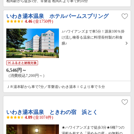
相馬駅から徒歩1分、常磐道 相馬ICより車で約10分
いわき湯本温泉 ホテルパームスプリング
4.46
(全1750件)
♪ハワイアンズまで車5分！源泉100％掛
け流し檜香る温泉に料理長特製の和食
膳♪
6,546円～
（消費税込7,200円～）
ＪＲ湯本駅から車で7分／常磐道いわき湯本ＩＣより車で５分
いわき湯本温泉 ときわの宿 浜とく
4.09
(全1074件)
★ハワイアンズまで徒歩3分★6種7つの
湯船を有する「湯めみの庭」や無料の