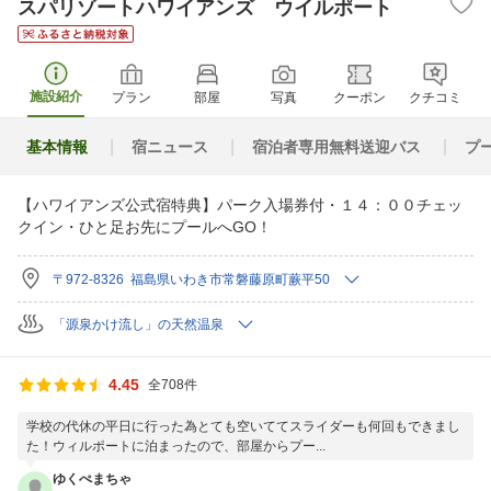
スパリゾートハワイアンズ ウイルポート
施設紹介
プラン
部屋
写真
クーポン
クチコミ
基本情報
宿ニュース
宿泊者専用無料送迎バス
プ
【ハワイアンズ公式宿特典】パーク入場券付・１４：００チェッ
クイン・ひと足お先にプールへGO！
〒972-8326 福島県いわき市常磐藤原町蕨平50
「源泉かけ流し」の天然温泉
4.45
全708件
学校の代休の平日に行った為とても空いててスライダーも何回もできまし
た！ウィルポートに泊まったので、部屋からプー...
ゆくぺまちゃ