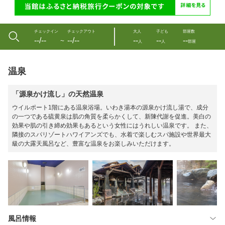
チェックイン
チェックアウト
大人
子ども
部屋数
--/--
--/--
--
--
--
〜
人
人
部屋
温泉
「源泉かけ流し」の天然温泉
ウイルポート1階にある温泉浴場。いわき湯本の源泉かけ流し湯で、成分
の一つである硫黄泉は肌の角質を柔らかくして、新陳代謝を促進。美白の
効果や肌の引き締め効果もあるという女性にはうれしい温泉です。 また、
隣接のスパリゾートハワイアンズでも、水着で楽しむスパ施設や世界最大
級の大露天風呂など、豊富な温泉をお楽しみいただけます。
風呂情報