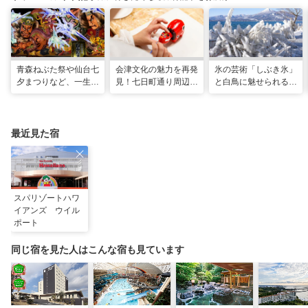
青森ねぶた祭や仙台七
会津文化の魅力を再発
氷の芸術「しぶき氷」
夕まつりなど、一生に
見！七日町通り周辺の
と白鳥に魅せられる！
一度は行きたい！東北
お散歩コース
冬の猪苗代湖ガイド。
の夏祭り
会津エリアのおすすめ
スポットも
最近見た宿
スパリゾートハワ
イアンズ ウイル
ポート
同じ宿を見た人はこんな宿も見ています