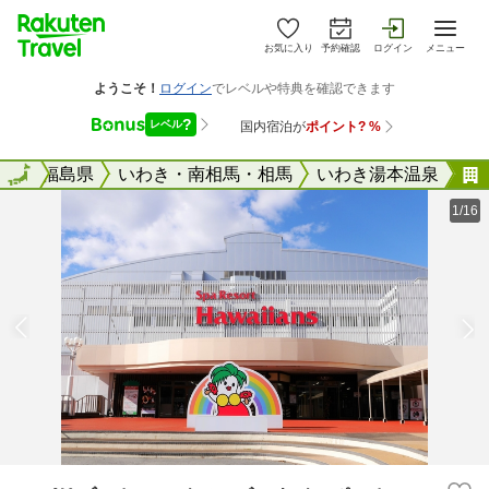
お気に入り
予約確認
ログイン
メニュー
全国
全国
福島県
いわき・南相馬・相馬
いわき湯本温泉
1/16