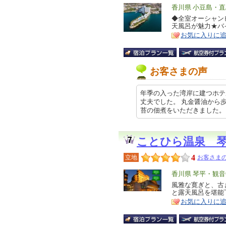
エ
香川県 小豆島・直
リ
◆全室オーシャン
特
天風呂が魅力★バ
ア
徴
お気に入りに
お客さまの声
年季の入った湾岸に建つホテ
丈夫でした。 丸金醤油から
苔の佃煮をいただきました。 お風呂
ことひら温泉 
4
立地
お客さまの
エ
香川県 琴平・観音
リ
風雅な寛ぎと、古
特
と露天風呂を堪能
ア
徴
お気に入りに