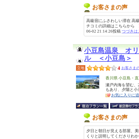
お客さまの声
高級宿にふさわしい滞在 高
チコミの詳細はこちらから https://re
06-02 21:14:26投稿
つづきは
小豆島温泉 オ
ル ＜小豆島＞
4
立地
お客さまの
エ
香川県 小豆島・直
リ
瀬戸内海を望む、
特
もあり、夕陽と小
ア
徴
お気に入りに
お客さまの声
夕日と朝日が見える部屋、美
くりと説明してくださりわか