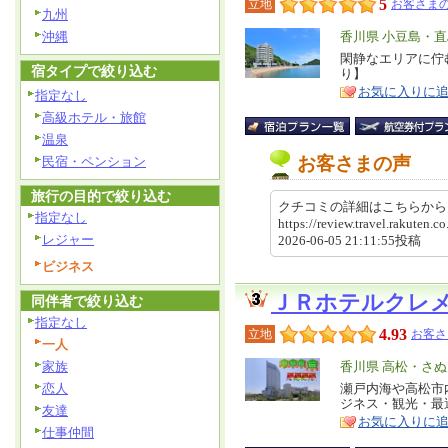
5
立地
お客さまの
九州
沖縄
エ
香川県 小豆島・直
リ
閑静なエリアに佇
特
宿タイプで絞り込む
り】
ア
徴
お気に入りに
指定なし
高級ホテル・旅館
温泉
お客さまの声
民宿・ペンション
旅行の目的で絞り込む
クチコミの詳細はこちらか
指定なし
https://review.travel.rakute
レジャー
2026-06-05 21:11:55投稿
ビジネス
ＪＲホテルクレ
同伴者で絞り込む
指定なし
4.93
立地
お客さ
一人
家族
エ
香川県 高松・さ
リ
恋人
瀬戸内海や高松市
特
ジネス・観光・最
ア
友達
徴
お気に入りに
仕事仲間