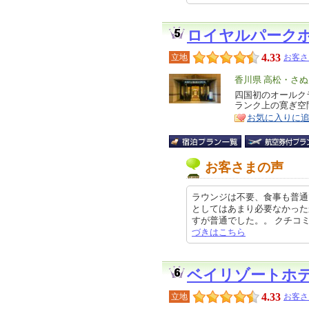
ロイヤルパーク
4.33
立地
お客さ
エ
香川県 高松・さ
リ
四国初のオールク
特
ランク上の寛ぎ空
ア
徴
お気に入りに
お客さまの声
ラウンジは不要、食事も普通
としてはあまり必要なかった
すが普通でした。。 クチコミの詳
づきはこちら
ベイリゾートホ
4.33
立地
お客さ