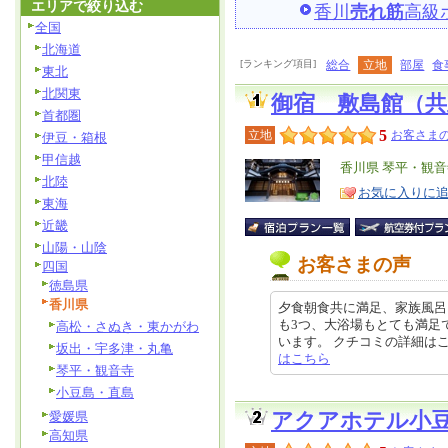
エリアで絞り込む
香川
売れ筋
高級
全国
北海道
[ランキング項目]
総合
立地
部屋
食
東北
北関東
御宿 敷島館（
首都圏
5
立地
お客さまの
伊豆・箱根
甲信越
エ
香川県 琴平・観音
北陸
リ
特
お気に入りに
東海
ア
徴
近畿
山陽・山陰
お客さまの声
四国
徳島県
香川県
夕食朝食共に満足、家族風呂
も3つ、大浴場もとても満足
高松・さぬき・東かがわ
います。 クチコミの詳細はこちらから
坂出・宇多津・丸亀
はこちら
琴平・観音寺
小豆島・直島
愛媛県
アクアホテル小
高知県