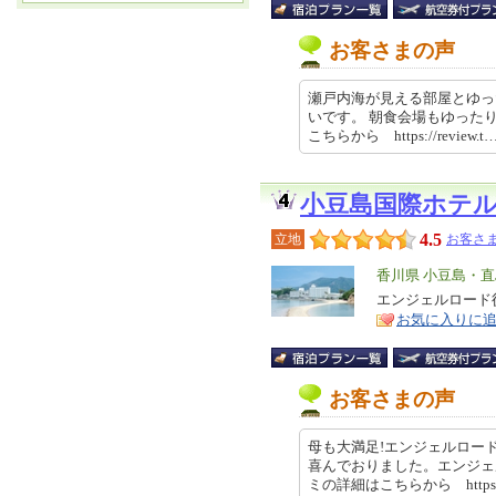
お客さまの声
瀬戸内海が見える部屋とゆっ
いです。 朝食会場もゆった
こちらから https://review.t…
小豆島国際ホテ
4.5
立地
お客さま
エ
香川県 小豆島・直
リ
エンジェルロード
特
お気に入りに
ア
徴
お客さまの声
母も大満足!エンジェルロー
喜んでおりました。エンジェ
ミの詳細はこちらから https://r